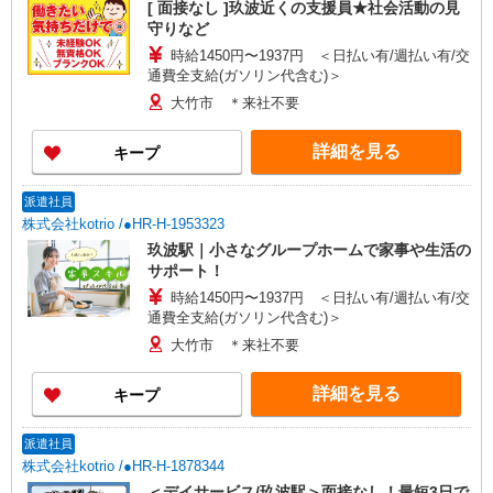
[ 面接なし ]玖波近くの支援員★社会活動の見
守りなど
時給1450円〜1937円 ＜日払い有/週払い有/交
通費全支給(ガソリン代含む)＞
大竹市 ＊来社不要
詳細を見る
キープ
派遣社員
株式会社kotrio /●HR-H-1953323
玖波駅｜小さなグループホームで家事や生活の
サポート！
時給1450円〜1937円 ＜日払い有/週払い有/交
通費全支給(ガソリン代含む)＞
大竹市 ＊来社不要
詳細を見る
キープ
派遣社員
株式会社kotrio /●HR-H-1878344
＜デイサービス/玖波駅＞面接なし！最短3日で