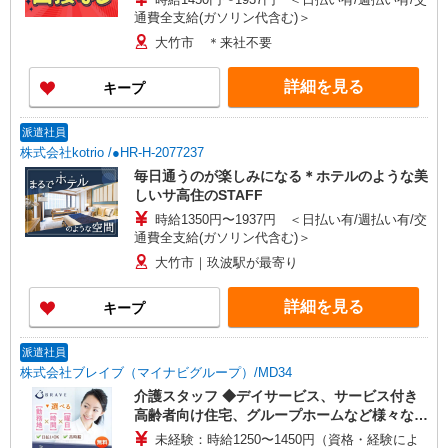
通費全支給(ガソリン代含む)＞
大竹市 ＊来社不要
詳細を見る
キープ
派遣社員
株式会社kotrio /●HR-H-2077237
毎日通うのが楽しみになる＊ホテルのような美
しいサ高住のSTAFF
時給1350円〜1937円 ＜日払い有/週払い有/交
通費全支給(ガソリン代含む)＞
大竹市｜玖波駅が最寄り
詳細を見る
キープ
派遣社員
株式会社ブレイブ（マイナビグループ）/MD34
介護スタッフ ◆デイサービス、サービス付き
高齢者向け住宅、グループホームなど様々な勤
務先から選べます。
未経験：時給1250〜1450円（資格・経験によ