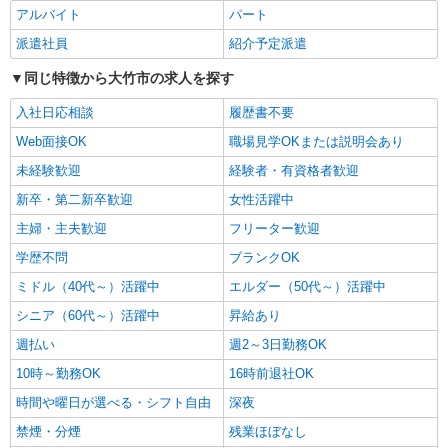
よる） ＜給与補足＞夜勤6回分（44,040〜44,712
アルバイト
パート
円）含む。※夜勤1回あたり7,340〜7,452円（深夜
広島県大竹市南栄3-3-45
割増＋夜勤手当）
派遣社員
紹介予定派遣
詳細を見る
キープ
同じ特徴から大竹市の求人を探す
入社日応相談
履歴書不要
派遣社員
株式会社kotrio /●HR-H-2078506
Web面接OK
職場見学OKまたは説明会あり
＼収入アップを全面サポート／小規模デイ
未経験歓迎
経験者・有資格者歓迎
STAFF|資格支援制度あり
新卒・第二新卒歓迎
女性活躍中
時給1350円〜1937円 ＜日払い有/週払い有/交
通費全支給(ガソリン代含む)＞
主婦・主夫歓迎
フリーター歓迎
大竹市 ＊来社不要
学歴不問
ブランクOK
ミドル（40代～）活躍中
エルダー（50代～）活躍中
詳細を見る
キープ
シニア（60代～）活躍中
昇給あり
派遣社員
週払い
週2～3日勤務OK
株式会社kotrio /●HR-H-2077518
10時～勤務OK
16時前退社OK
玖波*デイでの生活補助☆新たなスキルを身に
つけて長く働く♪
時間や曜日が選べる・シフト自由
深夜
時給1350円〜1937円 ＜日払い有/週払い有/交
禁煙・分煙
残業ほぼなし
通費全支給(ガソリン代含む)＞