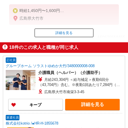
時給1,450円〜1,600円
広島県大竹市
◆無資格・経験者：1,450円〜
◆初任者研修・未経験：1,450円〜
◆初任者研修・経験者：1,550円〜
詳細を見る
ID：AE0626559455
◆介護福祉士：1,600円〜
18
件のこの求人と職種が同じ求人
※経験者は3ヶ月以上
掲載期間終了
※給与幅は経験・能力による
正社員
★週払いOK（規定あり）
グループホーム ソラストゆめか大竹/3480000008-008
介護職員（ヘルパー）（介護助手）
月給243,304円 ＜給与補足＞夜勤6回分
（43,704円）含む。※夜勤1回あたり7,284円（深
夜割増＋夜勤手当）
広島県大竹市南栄3-3-45
詳細を見る
キープ
派遣社員
株式会社kotrio /●HR-H-1855678