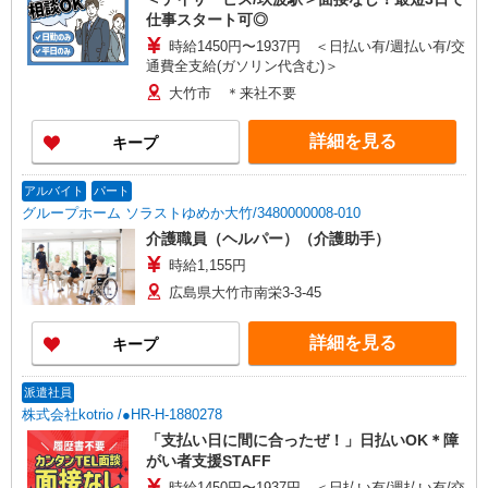
仕事スタート可◎
時給1450円〜1937円 ＜日払い有/週払い有/交
通費全支給(ガソリン代含む)＞
大竹市 ＊来社不要
詳細を見る
キープ
アルバイト
パート
グループホーム ソラストゆめか大竹/3480000008-010
介護職員（ヘルパー）（介護助手）
時給1,155円
広島県大竹市南栄3-3-45
詳細を見る
キープ
派遣社員
株式会社kotrio /●HR-H-1880278
「支払い日に間に合ったぜ！」日払いOK＊障
がい者支援STAFF
時給1450円〜1937円 ＜日払い有/週払い有/交