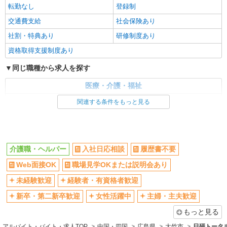
転勤なし
登録制
大竹市 ＊来社不要
交通費支給
社会保険あり
詳細を見る
キープ
社割・特典あり
研修制度あり
資格取得支援制度あり
派遣社員
株式会社kotrio /●HR-H-2093059
同じ職種から求人を探す
≪玖波駅≫夜勤なし！未経験・ブランクOKの
医療・介護・福祉
デイスタッフ
時給1350円〜1937円 ＜日払い有/週払い有/交
介護職・ヘルパー
関連する条件をもっと見る
通費全支給(ガソリン代含む)＞
同じ特徴から求人を探す
大竹市 ＊来社不要
未経験歓迎
ミドル（40代～）活躍中
詳細を見る
キープ
介護職・ヘルパー
入社日応相談
履歴書不要
週2～3日勤務OK
深夜
Web面接OK
職場見学OKまたは説明会あり
交通費支給
社会保険あり
アルバイト
パート
グループホーム ソラストゆめか大竹/3480000008-003
未経験歓迎
経験者・有資格者歓迎
介護職員（ヘルパー）（役職なし）
新卒・第二新卒歓迎
女性活躍中
主婦・主夫歓迎
時給1,185円
もっと見る
広島県大竹市南栄3-3-45
アルバイト・バイト・求人TOP
中国・四国
広島県
大竹市
日研トータ