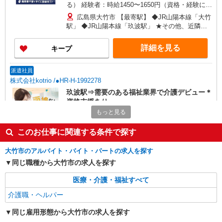
る） 経験者：時給1450〜1650円（資格・経験によ
る） ◎月収例 時給1650円×1日8時間×22日（週5
広島県大竹市 【最寄駅】 ◆JR山陽本線「大竹
日）＝29万400円 ◆昇給あり ◆支払い方法 ※日払
駅」 ◆JR山陽本線「玖波駅」 ★その他、近隣に
い/週払い/月払い対応も可能です。詳しくは面談時
多数勤務地あります！
にご相談ください。 ◆交通費：別途全額支給 ※当
詳細を見る
キープ
社規定あり
派遣社員
株式会社kotrio /●HR-H-1992278
玖波駅⇒需要のある福祉業界で介護デビュー＊
資格支援あり
もっと見る
時給1350円〜1937円 ＜日払い有/週払い有/交
通費全支給(ガソリン代含む)＞
このお仕事に関連する条件で探す
大竹市 ＊来社不要
大竹市のアルバイト・バイト・パートの求人を探す
詳細を見る
キープ
同じ職種から大竹市の求人を探す
医療・介護・福祉すべて
正社員
グループホーム ソラストゆめか大竹/3480000008-001
介護職・ヘルパー
介護職員（ヘルパー）（役職なし）
同じ雇用形態から大竹市の求人を探す
月給248,640円〜259,312円（経験・能力等に