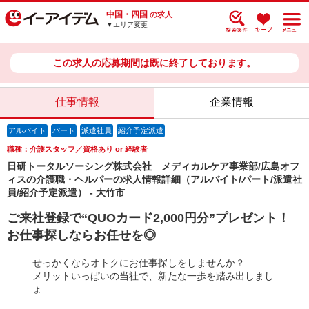
中国・四国
の求人
▼エリア変更
この求人の応募期間は既に終了しております。
仕事情報
企業情報
アルバイト
パート
派遣社員
紹介予定派遣
職種：介護スタッフ／資格あり or 経験者
日研トータルソーシング株式会社 メディカルケア事業部/広島オフ
ィスの介護職・ヘルパーの求人情報詳細（アルバイト/パート/派遣社
員/紹介予定派遣） - 大竹市
ご来社登録で“QUOカード2,000円分”プレゼント！
お仕事探しならお任せを◎
せっかくならオトクにお仕事探しをしませんか？
メリットいっぱいの当社で、新たな一歩を踏み出しまし
ょ...