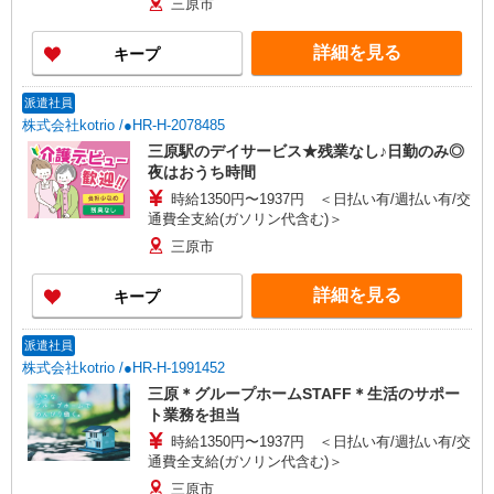
三原市
詳細を見る
キープ
派遣社員
株式会社kotrio /●HR-H-2078485
三原駅のデイサービス★残業なし♪日勤のみ◎
夜はおうち時間
時給1350円〜1937円 ＜日払い有/週払い有/交
通費全支給(ガソリン代含む)＞
三原市
詳細を見る
キープ
派遣社員
株式会社kotrio /●HR-H-1991452
三原＊グループホームSTAFF＊生活のサポー
ト業務を担当
時給1350円〜1937円 ＜日払い有/週払い有/交
通費全支給(ガソリン代含む)＞
三原市