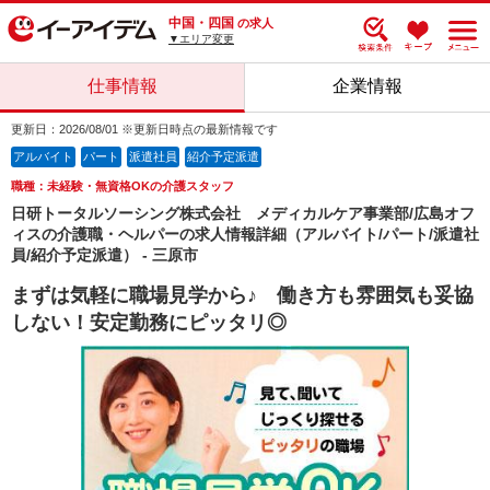
中国・四国
の求人
▼エリア変更
仕事情報
企業情報
更新日：2026/08/01 ※更新日時点の最新情報です
アルバイト
パート
派遣社員
紹介予定派遣
職種：未経験・無資格OKの介護スタッフ
日研トータルソーシング株式会社 メディカルケア事業部/広島オフ
ィスの介護職・ヘルパーの求人情報詳細（アルバイト/パート/派遣社
員/紹介予定派遣） - 三原市
まずは気軽に職場見学から♪ 働き方も雰囲気も妥協
しない！安定勤務にピッタリ◎