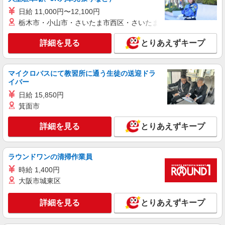
務先から選べます。
未経験：時給1250〜1450円（資格・経験によ
日給 11,000円〜12,100円
る） 経験者：時給1450〜1650円（資格・経験によ
栃木市・小山市・さいたま市西区・さいたま市岩槻区・久喜市・
る） ◎月収例 時給1650円×1日8時間×22日（週5
広島県三原市 【最寄駅】 ◆各線「三原駅」
日）＝29万400円 ◆昇給あり ◆支払い方法 ※日払
◆JR呉線「安芸幸崎駅」 ◆JR山陽本線「糸崎
詳細を見る
とりあえずキープ
い/週払い/月払い対応も可能です。詳しくは面談時
駅」 ★その他、近隣に多数勤務地あります！
にご相談ください。 ◆交通費：別途全額支給 ※当
詳細を見る
キープ
社規定あり
マイクロバスにて教習所に通う生徒の送迎ドラ
イバー
アルバイト
パート
派遣社員
日研トータルソーシング株式会社 メディカルケア事業部/広島オフィ
日給 15,850円
ス【看護助手】
箕面市
看護助手（ナースエイド）
詳細を見る
時給1,300円 ★週払いOK（規定あり） ※給与
とりあえずキープ
幅は経験・能力による
広島県三原市 【最寄駅】三原駅 ★マイカー・
ラウンドワンの清掃作業員
バイク通勤もOK！（規定あり）
時給 1,400円
詳細を見る
キープ
大阪市城東区
派遣社員
詳細を見る
とりあえずキープ
株式会社kotrio /●HR-H-1992217
三原駅⇒需要のある福祉業界で介護デビュー＊