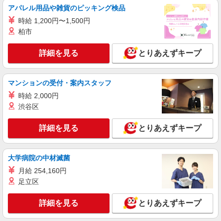
アパレル用品や雑貨のピッキング検品
資格支援あり
時給1350円〜1937円 ＜日払い有/週払い有/交
時給 1,200円〜1,500円
通費全支給(ガソリン代含む)＞
柏市
三原市
詳細を見る
とりあえずキープ
詳細を見る
キープ
マンションの受付・案内スタッフ
派遣社員
株式会社kotrio /●HR-H-2077516
時給 2,000円
渋谷区
三原*デイでの生活補助☆新たなスキルを身に
つけて長く働く♪
詳細を見る
とりあえずキープ
時給1350円〜1937円 ＜日払い有/週払い有/交
通費全支給(ガソリン代含む)＞
三原市
大学病院の中材滅菌
月給 254,160円
詳細を見る
キープ
足立区
派遣社員
詳細を見る
とりあえずキープ
株式会社kotrio /●HR-H-2078504
＼収入アップを全面サポート／小規模デイ