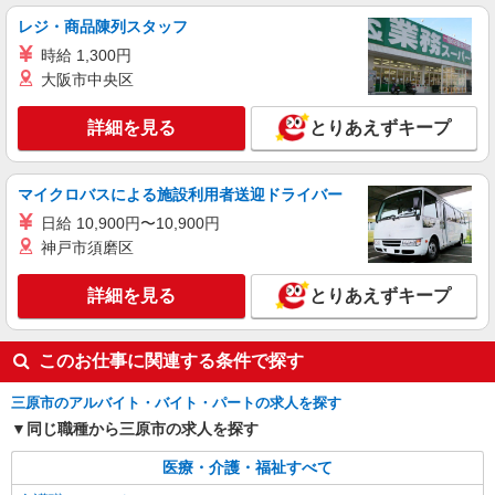
STAFF|資格支援制度あり
レジ・商品陳列スタッフ
時給1350円〜1937円 ＜日払い有/週払い有/交
時給 1,300円
通費全支給(ガソリン代含む)＞
大阪市中央区
三原市
詳細を見る
とりあえずキープ
詳細を見る
キープ
アルバイト
パート
派遣社員
マイクロバスによる施設利用者送迎ドライバー
日研トータルソーシング株式会社 メディカルケア事業部/広島オフィ
日給 10,900円〜10,900円
ス【看護助手】
神戸市須磨区
看護助手（ナースエイド）
時給1,300円 ★週払いOK（規定あり） ※給与
詳細を見る
とりあえずキープ
幅は経験・能力による
広島県三原市 【最寄駅】安芸幸崎駅 ★マイカ
ー・バイク通勤もOK！（規定あり）
このお仕事に関連する条件で探す
詳細を見る
キープ
三原市のアルバイト・バイト・パートの求人を探す
同じ職種から三原市の求人を探す
派遣社員
株式会社kotrio /●HR-H-2077246
医療・介護・福祉すべて
毎日通うのが楽しみになる＊ホテルのような美