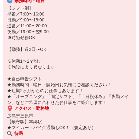
20代・30代・40代・50代・60代、
勤務時間・曜日
若手からミドル、中高年（エルダー）、シニア世代まで幅広く活躍
【シフト例】
中！
早番／7:00〜16:00
日勤／9:00〜18:00
「こんな時だからこそ、しっかり稼いでおきたい！」
遅番／11:00〜20:00
「すぐに働けるところはないかな…」
夜勤／16:00〜翌9:00
「しっかり稼げるアルバイトを探してる。」
※時短勤務OK
そんな方もぜひ！お気軽にご連絡ください♪
【勤務】週2日〜OK
※休憩1〜2h含む
※施設により異なります
★自己申告シフト
★勤務時間・曜日・開始日お気軽にご相談ください！
★短期2ヶ月からのお仕事もあります！
★「オープニング」「固定シフト」「土日祝休み」「夜勤メイ
ン」などご希望に合わせたお仕事をご紹介します！
アクセス・勤務地
広島県三原市
【最寄駅】本郷駅
★マイカー・バイク通勤もOK！（規定あり）
待遇