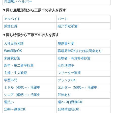
介護職・ヘルパー
しいサ高住のSTAFF
同じ雇用形態から三原市の求人を探す
時給1350円〜1937円 ＜日払い有/週払い有/交
通費全支給(ガソリン代含む)＞
アルバイト
パート
三原市｜本郷駅が最寄り
派遣社員
紹介予定派遣
詳細を見る
キープ
同じ特徴から三原市の求人を探す
入社日応相談
履歴書不要
アルバイト
パート
派遣社員
紹介予定派遣
日研トータルソーシング株式会社 メディカルケア事業部/広島オフィ
Web面接OK
職場見学OKまたは説明会あり
ス
未経験歓迎
経験者・有資格者歓迎
介護スタッフ／資格あり or 経験者
新卒・第二新卒歓迎
女性活躍中
時給1,450円〜1,600円 ◆無資格・経験者：
1,450円〜 ◆初任者研修・未経験：1,450円〜 ◆初
主婦・主夫歓迎
フリーター歓迎
任者研修・経験者：1,550円〜 ◆介護福祉士：
広島県三原市 【最寄駅】本郷駅 ★マイカー・
1,600円〜 ※経験者は3ヶ月以上 ※給与幅は経験・
学歴不問
ブランクOK
バイク通勤もOK！（規定あり）
能力による ★週払いOK（規定あり）
ミドル（40代～）活躍中
エルダー（50代～）活躍中
詳細を見る
キープ
シニア（60代～）活躍中
昇給あり
週払い
週2～3日勤務OK
10時～勤務OK
16時前退社OK