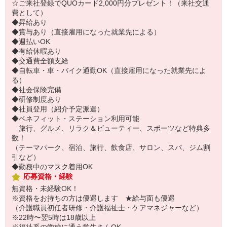
☆ご来社登録でQUOカード2,000円分プレゼント！（来社交通
費として）
◆昇給あり
◆賞与あり（直接雇用になった就業先による）
◆週払いOK
◆有給休暇あり
◆交通費全額支給
◆自転車・車・バイク通勤OK（直接雇用になった就業先によ
る）
◆社会保険完備
◆研修制度あり
◆社員登用（紹介予定派遣）
◆ベネフィット・ステーション利用可能
旅行、グルメ、リラク＆ビューティー、スポーツなど特典多
数！
（テーマパーク、宿泊、旅行、飲食店、サロン、スパ、ジム割
引など）
◆勤務中のマスク着用OK
応募資格・経験
無資格・未経験OK！
※資格をお持ちの方は優遇します ★給与面も優遇
（介護職員初任者研修・介護福祉士・ケアマネジャーなど）
※22時〜翌5時は18歳以上