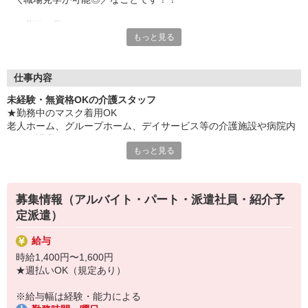
・職場の雰囲気は？
もっと見る
・実際の仕事内容は？
・働いているスタッフはどんな人？
・施設の規模は？
そんな疑問や不安は、職場見学で解消♪♪
仕事内容
未経験・無資格OKの介護スタッフ
「ここなら同年代が多いから安心！」
★勤務中のマスク着用OK
「仕事の流れが前職と似てるから大丈夫そう」
老人ホーム、グループホーム、デイサービス等の介護施設や病院内
「アットホームな雰囲気が気に入った」etc.
での介護業務をお願いします。
もっと見る
職場に求めることはひとそれぞれ！
・食事や入浴のお手伝いなどの身体介護
あなたが＼ここだっ！／と思える職場を一緒に見つけましょう♪
・シーツ交換、ベッドメイクなどの環境整備
しっかり安心できてから、勤務スタート☆
・薬やおしぼりの準備などのケア
募集情報（アルバイト・パート・派遣社員・紹介予
・体操や季節ごとのレクリエーション
定派遣）
・歩行、車椅子の介助
・見守り
給与
※施設により異なります
時給1,400円〜1,600円
★施設内は冷暖房完備！いつでも快適にお仕事できますよ！
★週払いOK（規定あり）
★まずはお名前を覚えてコミュニケーションをとるところから！
あなたのスキルに合わせて少しずつお仕事をお願いしていきます。
※給与幅は経験・能力による