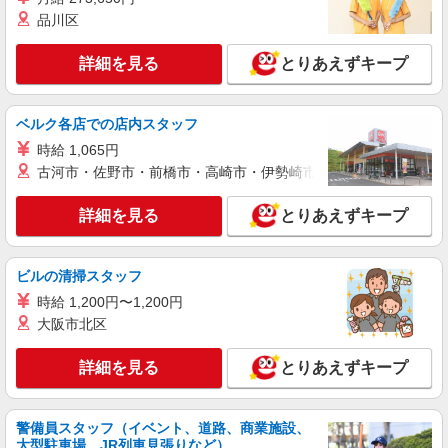
り） ※給与幅は経験・能力による
品川区
広島県三原市 【最寄駅】安芸幸崎駅 ★マイカ
ー・バイク通勤もOK！（規定あり）
詳細を見る
とりあえずキープ
詳細を見る
キープ
ベルク各店での店内スタッフ
アルバイト
パート
派遣社員
紹介予定派遣
時給 1,065円
日研トータルソーシング株式会社 メディカルケア事業部/広島オフィ
古河市・佐野市・前橋市・高崎市・伊勢崎市・太田市・館林市・
ス
介護スタッフ／資格あり or 経験者
詳細を見る
とりあえずキープ
時給1,450円〜1,600円 ◆無資格・経験者：
1,450円〜 ◆初任者研修・未経験：1,450円〜 ◆初
任者研修・経験者：1,550円〜 ◆介護福祉士：
広島県三原市 【最寄駅】須波駅 ★マイカー・
ビルの清掃スタッフ
1,600円〜 ※経験者は3ヶ月以上 ※給与幅は経験・
バイク通勤もOK！（規定あり）
能力による ★週払いOK（規定あり）
時給 1,200円〜1,200円
大阪市北区
詳細を見る
キープ
詳細を見る
とりあえずキープ
派遣社員
株式会社ブレイブ（マイナビグループ）/MD34
介護スタッフ ◆デイサービス、サービス付き
警備員スタッフ（イベント、道路、商業施設、
高齢者向け住宅、グループホームなど様々な勤
大型駐車場、JR列車見張りなど）