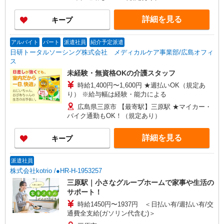
能力による ★週払いOK（規定あり）
詳細を見る
キープ
アルバイト
パート
派遣社員
紹介予定派遣
日研トータルソーシング株式会社 メディカルケア事業部/広島オフィ
ス
未経験・無資格OKの介護スタッフ
時給1,400円〜1,600円 ★週払いOK（規定あ
り） ※給与幅は経験・能力による
広島県三原市 【最寄駅】三原駅 ★マイカー・
バイク通勤もOK！（規定あり）
詳細を見る
キープ
派遣社員
株式会社kotrio /●HR-H-1953257
三原駅｜小さなグループホームで家事や生活の
サポート！
時給1450円〜1937円 ＜日払い有/週払い有/交
通費全支給(ガソリン代含む)＞