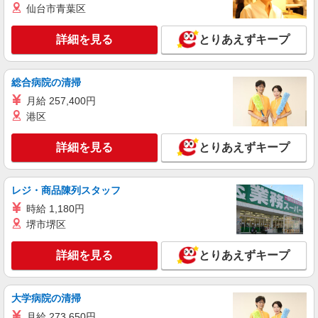
広島県三原市 【最寄駅】須波駅 ★マイカー・
仙台市青葉区
バイク通勤もOK！（規定あり）
詳細を見る
とりあえずキープ
詳細を見る
キープ
アルバイト
パート
派遣社員
紹介予定派遣
総合病院の清掃
日研トータルソーシング株式会社 メディカルケア事業部/広島オフィ
月給 257,400円
ス
港区
介護スタッフ／資格あり or 経験者
時給1,450円〜1,600円 ◆無資格・経験者：
詳細を見る
とりあえずキープ
1,450円〜 ◆初任者研修・未経験：1,450円〜 ◆初
任者研修・経験者：1,550円〜 ◆介護福祉士：
広島県三原市 【最寄駅】安芸幸崎駅 ★マイカ
1,600円〜 ※経験者は3ヶ月以上 ※給与幅は経験・
ー・バイク通勤もOK！（規定あり）
レジ・商品陳列スタッフ
能力による ★週払いOK（規定あり）
時給 1,180円
詳細を見る
キープ
堺市堺区
アルバイト
パート
派遣社員
紹介予定派遣
詳細を見る
とりあえずキープ
日研トータルソーシング株式会社 メディカルケア事業部/広島オフィ
ス
未経験・無資格OKの介護スタッフ
大学病院の清掃
時給1,400円〜1,600円 ★週払いOK（規定あ
月給 273,650円