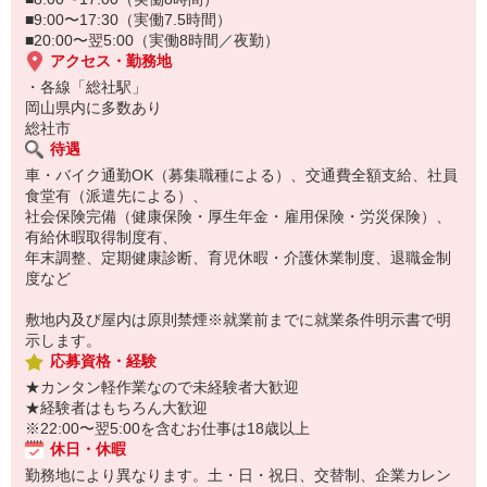
■9:00〜17:30（実働7.5時間）
■20:00〜翌5:00（実働8時間／夜勤）
アクセス・勤務地
・各線「総社駅」
岡山県内に多数あり
総社市
待遇
車・バイク通勤OK（募集職種による）、交通費全額支給、社員
食堂有（派遣先による）、
社会保険完備（健康保険・厚生年金・雇用保険・労災保険）、
有給休暇取得制度有、
年末調整、定期健康診断、育児休暇・介護休業制度、退職金制
度など
敷地内及び屋内は原則禁煙※就業前までに就業条件明示書で明
示します。
応募資格・経験
★カンタン軽作業なので未経験者大歓迎
★経験者はもちろん大歓迎
※22:00〜翌5:00を含むお仕事は18歳以上
休日・休暇
勤務地により異なります。土・日・祝日、交替制、企業カレン