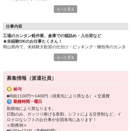
・倉庫内出荷
もっと見る
・ケア施設での配膳
・スーパーマーケットでの惣菜調理 など
≪性別問わずご活躍中！≫
仕事内容
一人ひとりのスキルや希望条件に応じてお仕事ご紹介します！
工場のカンタン軽作業、倉庫での箱詰め・入出荷など
車通勤・バイク通勤OKも多数あり！「交通費支給OK！」
★未経験OKのお仕事たくさん！
自宅から通いやすいお仕事お探しの方もぜひご登録下さい☆
岡山県内で、未経験大歓迎の仕分け・ピッキング・梱包等のカンタ
ン軽作業あります！
★即払いサービスあり
もっと見る
勤務実績に応じて給与の一部を給料日前にお支払いOK
お気軽に当社担当までお問い合わせください。（当社規定あり）
※原則月払いでの給与支払です。
募集情報（派遣社員）
＜あんしん資格取得制度＞
就業中の方にはフォークリフト・クレーン・玉掛け・溶接の資格
給与
取得を全力サポート！講習料・受験料を全額当社負担します。
■時給1100円〜1400円（就業先により異なる）＋交通費
勤務時間・曜日
勤務地により異なります。
日勤のみ、ガッツリ稼げる夜勤、シフトによる交替制など、イ
ロイロなシフトのお仕事が全国各地にあります！
≪勤務例≫
■8:00〜17:00（実働8時間）