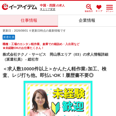
中国・四国
の求人
▼エリア変更
仕事情報
企業情報
更新日：2026/08/01 ※更新日時点の最新情報です
派遣社員
職種：工場のカンタン軽作業、倉庫での箱詰め・入出荷など
★未経験OKのお仕事たくさん！
株式会社テクノ・サービス 岡山県エリア（03）の求人情報詳細
（派遣社員） - 総社市
＜求人数10000件以上＞かんたん軽作業♪加工、検
査、レジ打ち他。即払いOK！履歴書不要◎