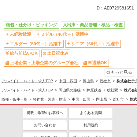
未経験歓迎
ミドル（40代～）活躍中
ID：AE0729581651
土日祝休み
上場企業・上場企業のグループ会
社
梱包・仕分け・ピッキング
入出庫・商品管理・検品・検査
車通勤OK
交通費支給
未経験歓迎
ミドル（40代～）活躍中
社会保険あり
エルダー（50代～）活躍中
シニア（60代～）活躍中
給与前払いOK
土日祝休み
上場企業・上場企業のグループ会社
車通勤OK
もっと見る
アルバイト・バイト・求人TOP
中国・四国
岡山県
総社市
株式会社テ
アルバイト・バイト・求人TOP
岡山県の路線
井原鉄道
総社駅
株式会
職種・条件一覧
軽作業・製造・物流
中国・四国
岡山県
総社市
株式
掲載ご希望のお客様へ
よくある質問
お問い合わせ
利用規約