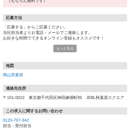
（もちろん無料です）
応募方法
「応募する」からご応募ください。
当社担当者よりお電話・メールでご連絡します。
お好きな時間でできるオンライン登録もオススメです！
もっと見る
＜岡山営業所＞
〒710-0055 岡山県倉敷市阿知1-7-2 くらしきシティプラザ西ビ
ル 6F
地図
岡山営業所
連絡先住所
〒101-0022 東京都千代田区神田練塀町85 JEBL秋葉原スクエア
この求人に関するお問い合わせ
0120-707-942
担当：受付担当