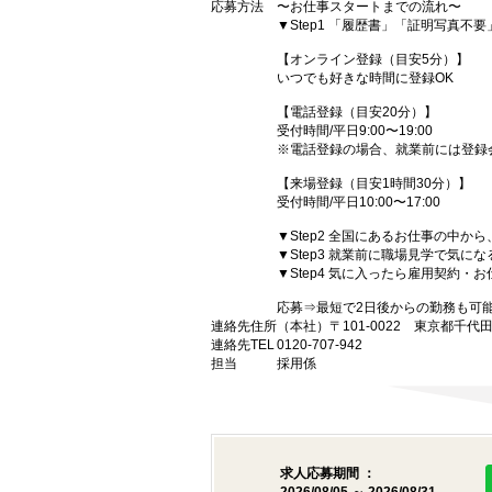
応募方法
〜お仕事スタートまでの流れ〜
▼Step1 「履歴書」「証明写真不
【オンライン登録（目安5分）】
いつでも好きな時間に登録OK
【電話登録（目安20分）】
受付時間/平日9:00〜19:00
※電話登録の場合、就業前には登録
【来場登録（目安1時間30分）】
受付時間/平日10:00〜17:00
▼Step2 全国にあるお仕事の中
▼Step3 就業前に職場見学で気に
▼Step4 気に入ったら雇用契約・
応募⇒最短で2日後からの勤務も可
連絡先住所
（本社）〒101-0022 東京都千代
連絡先TEL
0120-707-942
担当
採用係
求人応募期間 ：