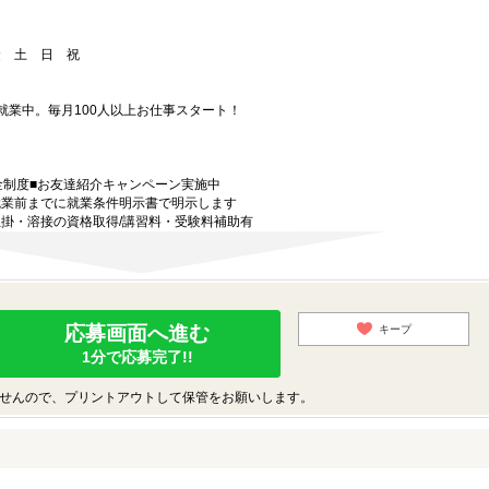
金 土 日 祝
就業中。毎月100人以上お仕事スタート！
金制度■お友達紹介キャンペーン実施中
就業前までに就業条件明示書で明示します
掛・溶接の資格取得/講習料・受験料補助有
応募画面へ進む
キープ
1分で応募完了!!
せんので、プリントアウトして保管をお願いします。