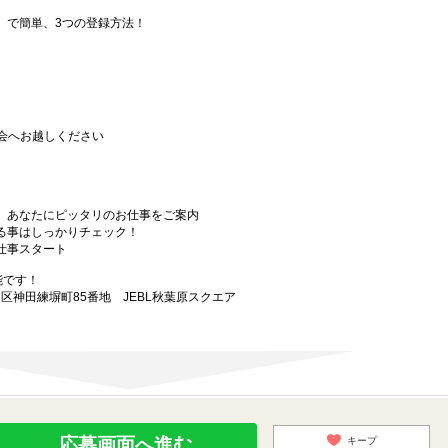
要」で簡単、3つの登録方法！
会へお越しください
から、あなたにピッタリのお仕事をご案内
なる事はしっかりチェック！
お仕事スタート
能です！
田区神田練塀町85番地 JEBL秋葉原スクエア
応募画面へ進む
キープ