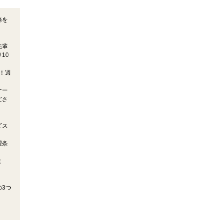
務を
先輩
10
！週
ケー
ださ
ビス
望条
ま
3つ