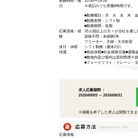
勤務時間・曜
10:00〜19:00
日
※表記のうち実働8時間です。
■勤務曜日：月 火 水 木 
■勤務形態：シフト制
■勤務期間：長期
応募資格・経
35カ国以上の方々が当社を通じ
験
資格不問・未経験OK
フリーター、主婦・主夫歓迎
休日・休暇
シフト勤務（週休2日）
待遇
■有給休暇■社会保険完備■退職
■敷地内及び屋内は原則禁煙※
■フォークリフト・クレーン・玉
求人応募期間 ：
2026/08/05 ～ 2026/08/31
※掲載を終了した求人は閲覧できま
応募情報