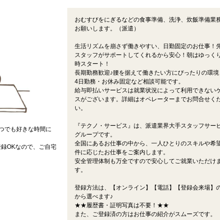
おむすびをにぎるなどの食事準備、洗浄、炊飯準備業
お願いします。（派遣）
生活リズムを崩さず働きやすい、日勤固定のお仕事！
スタッフがサポートしてくれるから安心！朝はゆっくり
時スタート！
長期勤務歓迎♪腰を据えて働きたい方にぴったりの環境
4日勤務・お休み固定など相談可能です。
給与即払いサービスは就業状況によって利用できない
スがございます。詳細はオペレーターまでお問合せく
い。
『テクノ・サービス』は、派遣業界大手スタッフサー
つでも好きな時間に
グループです。
全国にあるお仕事の中から、一人ひとりのスキルや希
録OKなので、ご自宅
件に応じたお仕事をご案内します。
安全管理体制も万全ですので安心してご就業いただけ
す。
登録方法は、【オンライン】【電話】【登録会来場】の
から選べます♪
★★履歴書・証明写真は不要！★★
また、ご登録済の方はお仕事の紹介がスムーズです。