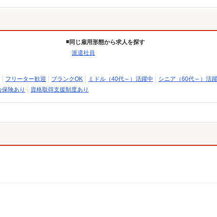
同じ雇用形態から求人を探す
派遣社員
フリーター歓迎
ブランクOK
ミドル（40代～）活躍中
シニア（60代～）活
会保険あり
資格取得支援制度あり