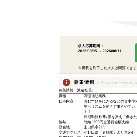
求人応募期間 ：
2026/08/05 ～ 2026/08/31
※掲載を終了した求人は閲覧できま
募集情報（派遣社員）
職種
調理補助業務
仕事内容
おむすびをにぎるなどの食事準
生活リズムを崩さず働きやすい
ト！
長期勤務歓迎♪腰を据えて働き
給与
時給1200円交通費全額支給
勤務地
山口県宇部市
交通アクセス
小野田線「妻崎駅」より車5分