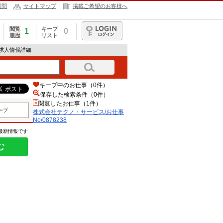
質問
サイトマップ
掲載ご希望のお客様へ
閲覧
キープ
1
0
履歴
リスト
ログイン
の求人情報詳細
キープ中のお仕事（0件）
保存した検索条件（
0
件）
閲覧したお仕事（1件）
ープ
株式会社テクノ・サービス/お仕事
No/0878238
の最新情報です
む