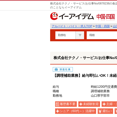
株式会社テクノ・サービス/お仕事No/0878238
のことならイーアイデム
中国・四国
アルバイト・バイト・求人TOP
>
中国・四国
>
山
勤務地
職種
株式会社テクノ・サービス/お仕事No/08
派遣社員
【調理補助業務】給与即払いOK！未
給与
時給1200円交通
職種
調理補助業務
勤務地
山口県宇部市
履歴書不要
未経験歓迎
主婦・
シニア（60代～）活躍中
週払い