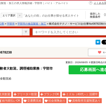
よくある
の食品製造・加工の求人情報詳細 - 宇部市｜バイト・アルバイト
保存した
0
エリア選択
「あなたの街」のお仕事が探せる求人サイト
検索条件
口県
>
宇部市
>
宇部市の食品製造・加工
> 株式会社テクノ・サービス/お仕事No/0878238
78238
キ
更新日：2026/08/05 ※更新日時点
経験者大歓迎。調理補助業務：宇部市
応募画面へ進
費全額支給
主夫歓迎
フリーター歓迎
ブランクOK
ミドル（40代～）活躍中
給与前払いOK
交通費支給
社会保険あり
資格取得支援制度あり