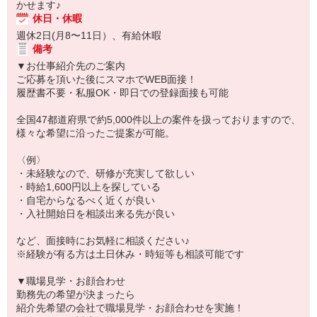
かせます♪
休日・休暇
週休2日(月8〜11日）、有給休暇
備考
▼お仕事紹介先のご案内
ご応募を頂いた後にスマホでWEB面接！
履歴書不要・私服OK・即日での登録面接も可能
全国47都道府県で約5,000件以上の案件を扱っておりますので、
様々な希望に沿ったご提案が可能。
〈例〉
・未経験なので、研修が充実して欲しい
・時給1,600円以上を探している
・自宅からなるべく近くが良い
・入社開始日を相談出来る先が良い
など、面接時にお気軽に相談ください♪
※経験が有る方は土日休み・時短等も相談可能です
▼職場見学・お顔合わせ
勤務先の希望が決まったら
紹介先希望の会社で職場見学・お顔合わせを実施！