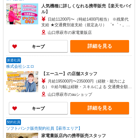
人気機種に詳しくなれる携帯販売【楽天モバイ
ル】
日給11200円〜（時給1400円相当） ※残業代
支給 ★交通費別途支給（規定あり） ゜+゜・。
○。・゜+゜・。○。・゜+゜ 入社祝い金10万円支
山口県萩市の家電量販店
給(規定有) お友達を紹介頂くと, インセンティブ支
給(規定有) ★月2回払い・週払い可能（規程有）★
詳細を見る
キープ
゜・。○。・゜+゜・。○。・゜+゜
派遣社員
株式会社シエロ
【エーユー】の店舗スタッフ
月給195000円〜235000円（経験・能力によ
る） ※給与幅は経験・スキルによる 交通費全額支
給 賞与有※業績連動性 制服貸与 社会保険完備 車
山口県萩市のauショップ
通勤可能 ゜+゜・。○。・゜+゜・。○。・゜+゜
入社祝い金10万円支給(規定有) お友達を紹介頂く
詳細を見る
キープ
と, インセンティブ支給(規定有) ゜・。○。・゜
+゜・。○。・゜+゜
契約社員
ソフトバンク販売契約社員【萩市エリア】
家電量販店内の携帯販売スタッフ