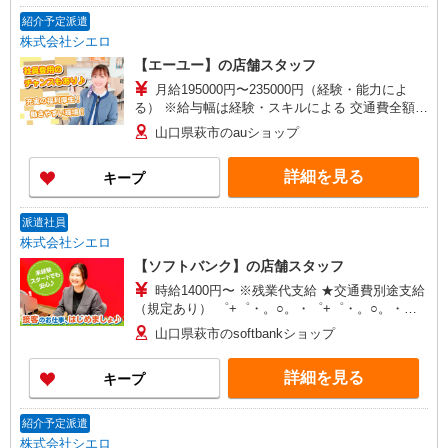
紹介予定派遣
株式会社シエロ
【エーユー】の店舗スタッフ
月給195000円〜235000円（経験・能力によ
る） ※給与幅は経験・スキルによる 交通費全額支
給 賞与有※業績連動性 制服貸与 社会保険完備 車
山口県萩市のauショップ
通勤可能 ゜+゜・。○。・゜+゜・。○。・゜+゜
入社祝い金10万円支給(規定有) お友達を紹介頂く
詳細を見る
キープ
と, インセンティブ支給(規定有) ゜・。○。・゜
+゜・。○。・゜+゜
派遣社員
株式会社シエロ
【ソフトバンク】の店舗スタッフ
時給1400円〜 ※残業代支給 ★交通費別途支給
（規定あり） ゜+゜・。○。・゜+゜・。○。・゜
+゜ 入社祝い金10万円支給(規定有) お友達を紹介
山口県萩市のsoftbankショップ
頂くと, インセンティブ支給(規定有) ★月2回払
い・週払い可能（規程有）★ ゜・。○。・゜
詳細を見る
キープ
+゜・。○。・゜+゜
紹介予定派遣
株式会社シエロ