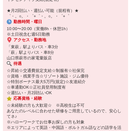
【スマホ面接実施中】
￣￣￣￣￣￣￣￣￣
★月2回払い・週払い可能（規程有）★
自宅に居ながらスマホでカンタン面接OK！
゜・。○。・゜+゜・。○。・゜+゜
オンライン面談なのでスピード対応。
勤務時間・曜日
10:00〜20:00（実働8h・休憩1h）
※土日祝含む週5日勤務
アクセス・勤務地
「東萩」駅よりバス・車3分
「萩」駅よりバス・車8分
山口県萩市の家電量販店
待遇
☆昇給☆交通費規定支給☆制服有☆社保完
☆資格・残業手当☆リゾート施設・ジム優待
☆特別ボーナス最大5万円(規定)☆友達紹介
☆車通勤OK☆正社員登用制度有
☆週払い・月2回払いOK
応募資格・経験
☆未経験の方も大歓迎☆ ※高校生は不可
あなたのレベルに合わせた研修をご用意しているので、安心し
てネ♪
※ハローワークでお仕事お探しの方も対象
※エリアによって英語・中国語・ポルトガル語などの語学を活