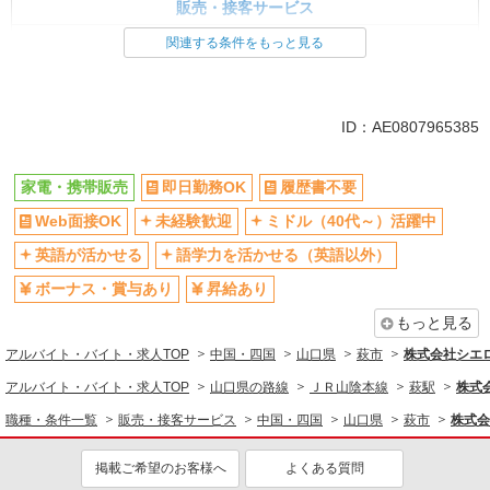
販売・接客サービス
家電・携帯販売
関連する条件をもっと見る
同じ特徴から求人を探す
未経験歓迎
ミドル（40代～）活躍中
ID：AE0807965385
英語が活かせる
ボーナス・賞与あり
日払い
車通勤OK
家電・携帯販売
即日勤務OK
履歴書不要
交通費支給
社会保険あり
Web面接OK
未経験歓迎
ミドル（40代～）活躍中
社員登用あり
英語が活かせる
語学力を活かせる（英語以外）
ボーナス・賞与あり
昇給あり
もっと見る
アルバイト・バイト・求人TOP
中国・四国
山口県
萩市
株式会社シエ
アルバイト・バイト・求人TOP
山口県の路線
ＪＲ山陰本線
萩駅
株式
職種・条件一覧
販売・接客サービス
中国・四国
山口県
萩市
株式会
掲載ご希望のお客様へ
よくある質問