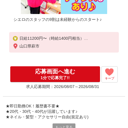
シエロのスタッフの9割は未経験からのスタート♪
日給11200円〜（時給1400円相当）
※残業代支給
山口県萩市
★交通費別途支給（規定あり）
゜+゜・。○。・゜+゜・。○。・゜+゜
入社祝い金10万円支給(規定有)
応募画面へ進む
お友達を紹介頂くと,
1分で応募完了!!
キープ
インセンティブ支給(規定有)
求人応募期間：2026/08/07～2026/08/31
★月2回払い・週払い可能（規程有）★
゜・。○。・゜+゜・。○。・゜+゜
★即日勤務OK！履歴書不要★
★20代・30代・40代が活躍しています♪
★ネイル・髪型・アクセサリー自由(規定あり)
もっと見る
シエロのスタッフは9割が未経験スタート。