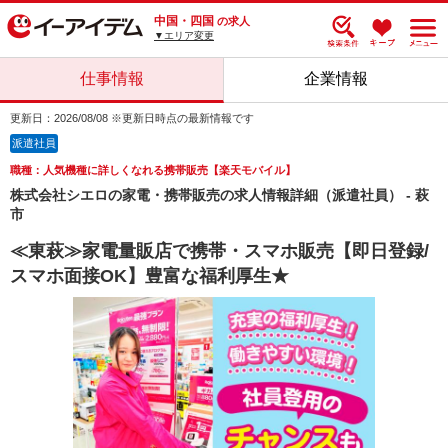
中国・四国
の求人
▼エリア変更
仕事情報
企業情報
更新日：2026/08/08 ※更新日時点の最新情報です
派遣社員
職種：人気機種に詳しくなれる携帯販売【楽天モバイル】
株式会社シエロの家電・携帯販売の求人情報詳細（派遣社員） - 萩
市
≪東萩≫家電量販店で携帯・スマホ販売【即日登録/
スマホ面接OK】豊富な福利厚生★