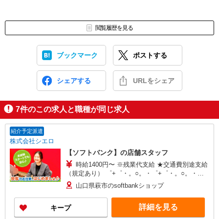
閲覧履歴を見る
ブックマーク
ポストする
シェアする
URLをシェア
7
件のこの求人と職種が同じ求人
紹介予定派遣
株式会社シエロ
【ソフトバンク】の店舗スタッフ
時給1400円〜 ※残業代支給 ★交通費別途支給
（規定あり） ゜+゜・。○。・゜+゜・。○。・゜
+゜ 入社祝い金10万円支給(規定有) お友達を紹介
山口県萩市のsoftbankショップ
頂くと, インセンティブ支給(規定有) ★月2回払
い・週払い可能（規程有）★ ゜・。○。・゜
詳細を見る
キープ
+゜・。○。・゜+゜