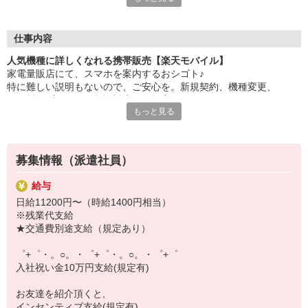
大手キャリアの店舗勤務なので安心・安定！
一度身に着けた知識は、
ずっと先まで役に立ちます！
仕事内容
人気機種に詳しくなれる携帯販売【楽天モバイル】
丁寧な研修もあるので、
家電量販店にて、スマホを案内するおシゴト♪
みなさんから働きやすいと好評です♪
特に難しい説明もないので、ご安心を。新規契約、機種変更、
最新アプリ事情やお得なプラン、
各種料金プランのご相談対応・ご提案などをお願いします。
スマホの裏ワザを学べるチャンス♪
もっと見る
初めての方でも安心♪
【選べるお仕事いろいろ】
あなた専属のコーディネーターが親切・丁寧にフォローするので、
￣￣￣￣￣￣￣￣￣￣￣
満足度◎
▼オフィスワーク
募集情報（派遣社員）
事務、経理、データ入力、コールセンター、受付
■携帯やインターネット販売業務
▼工場・製造・軽作業系
給与
docomo(ドコモ)/au(エーユー)・KDDI/softbank(ソフトバンク)など
機械/食品製造・梱包・仕分け・加工・組立・検査
日給11200円〜（時給1400円相当）
の大手キャリアから
▼美容系
※残業代支給
ワイモバイル(Y!mobille)、楽天モバイル、UQなど格安スマホまで幅
眉毛サロンのアイブロウ・ネイリスト・エステ
★交通費別途支給（規定あり）
広く紹介可能♪
▼営業・販売
人気のApple（アップル）店舗もございます！
法人営業・アパレル販売・個別指導塾・人材紹介
゜+゜・。○。・゜+゜・。○。・゜+゜
▼人気案件も多数♪
入社祝い金10万円支給(規定有)
短期・期間限定・オープニング・官公庁案件
上場/優良/大手企業など
お友達を紹介頂くと,
インセンティブ支給(規定有)