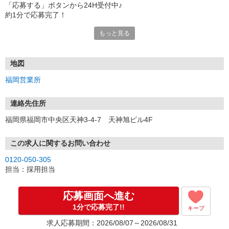
「応募する」ボタンから24H受付中♪
約1分で応募完了！
もっと見る
■電話応募の場合
電話応募も歓迎！（受付:10:00〜20:00）
土日祝も受付中♪
地図
【選考フロー】
福岡営業所
①応募から3営業日を目安に、メールorお電話でご連絡します。
②面接日時を決定！「0120」から始まる電話番号からご連絡します
★スマホでWEB面接（LINEなど）・出張面接・事務所面接と選べま
連絡先住所
す
福岡県福岡市中央区天神3-4-7 天神旭ビル4F
③面接実施（履歴書不要）
④勤務開始（スタート日は応相談）
※ご希望があれば、職場見学の調整もOKです！
この求人に関するお問い合わせ
0120-050-305
お気軽にご応募ください♪
担当：採用担当
応募画面へ進む
1分で応募完了!!
キープ
求人応募期間：2026/08/07～2026/08/31