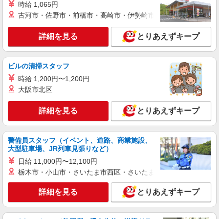
時給 1,065円
時給1350円〜2062円 ＜日払い有/週払い有/交
古河市・佐野市・前橋市・高崎市・伊勢崎市・太田市・館林市・
通費全支給(ガソリン代含む)＞
岡山市北区 清輝橋駅周辺
詳細を見る
とりあえずキープ
詳細を見る
キープ
ビルの清掃スタッフ
正社員
時給 1,200円〜1,200円
アスケア訪問入浴 岡山
大阪市北区
看護師（訪問入浴）
月給258,000円〜274,000円（地域による） 別
詳細を見る
とりあえずキープ
途交通費支給（30000円上限/月） 別途残業手当
（月平均残業時間20時間）残業代全額支給
アスケア訪問入浴 岡山 岡山県岡山市北区平
野535番地の1 アーデン平野1階
警備員スタッフ（イベント、道路、商業施設、
大型駐車場、JR列車見張りなど）
詳細を見る
キープ
日給 11,000円〜12,100円
栃木市・小山市・さいたま市西区・さいたま市岩槻区・久喜市・
アルバイト
パート
アスケア訪問入浴 岡山
詳細を見る
とりあえずキープ
看護師（訪問入浴）
時給1635円