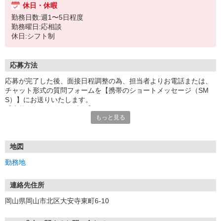
休日・休暇
勤務日数:週1〜5日程度
勤務曜日:応相談
休日:シフト制
応募方法
応募が完了した後、面接日程調整の為、担当者よりお電話または、
チャット形式の質問フォームを【携帯のショートメッセージ（SM
S）】にお送りいたします。
【応募から採用までの流れ】
もっと見る
1.応募…Webもしくはお電話より応募ください。
2.面接…ご質問や働き方の相談も受け付けます。
※面接時に適性検査＋実技試験を実施
※実技試験はドライバーの職種のみとなります。
地図
3.採用…入社日はご相談に応じます。
勤務地
連絡先住所
岡山県岡山市北区大安寺東町6-10