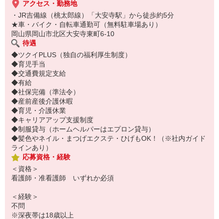
アクセス・勤務地
・JR吉備線（桃太郎線）「大安寺駅」から徒歩約5分
★車・バイク・自転車通勤可（無料駐車場あり）
岡山県岡山市北区大安寺東町6-10
待遇
◆ツクイPLUS（独自の福利厚生制度）
◆育児手当
◆交通費規定支給
◆有給
◆社保完備（準法令）
◆産前産後介護休暇
◆育児・介護休業
◆キャリアアップ支援制度
◆制服貸与（ホームヘルパーはエプロン貸与）
◆髪色やネイル・まつげエクステ・ひげもOK！（※社内ガイド
ラインあり）
応募資格・経験
＜資格＞
看護師・准看護師 いずれか必須
＜経験＞
不問
※深夜帯は18歳以上