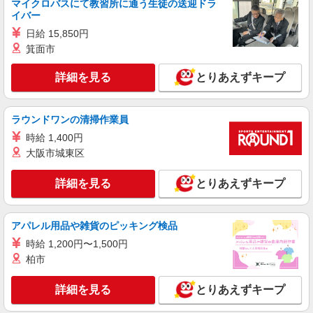
マイクロバスにて教習所に通う生徒の送迎ドラ
アスケア訪問入浴 岡山 岡山県岡山市北区平
イバー
野535番地の1 アーデン平野1階
日給 15,850円
箕面市
詳細を見る
キープ
詳細を見る
とりあえずキープ
業務委託
SOMPOヘルスサポート株式会社 全支援対応コース
保健師・管理栄養士 特定保健指導
ラウンドワンの清掃作業員
報酬：出来高制 報酬額（消費税抜き）： ・事
時給 1,400円
業所一括面談(対面) 1日：10,000円〜14,716円 ・
大阪市城東区
個別訪問(対面) 1件：4,286円〜5,239円 ・遠隔面
【活動エリア】岡山県岡山市北区及びその周辺
談 1件：1,500〜1,691円 ・電話支援 1件：
1,000円〜1,429円 ・ICTメール支援 1件：500円
詳細を見る
とりあえずキープ
詳細を見る
キープ
※上記金額に消費税を加えた金額をお支払いいた
します ※交通費・電話代は弊社負担。その他、支
援内容により細則あり。
派遣社員
アパレル用品や雑貨のピッキング検品
株式会社ルフト・メディカルケア 岡山オフィス
時給 1,200円〜1,500円
総合病院での手術室ケアワーカー
柏市
時給1230円 〈月収例〉206,640円 時給1230円
×実働8h×21日=206,640円
詳細を見る
とりあえずキープ
岡山県岡山市北区国体町の総合病院