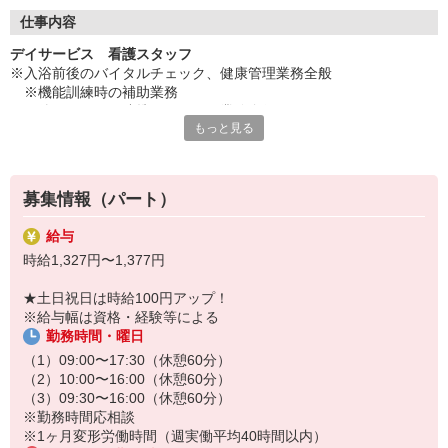
◇長く安心して働ける環境づくり
・ツクイ独自の福祉厚生制度でプライベートも充実
仕事内容
・子育てサポート企業として「くるみん認定」の取得
デイサービス 看護スタッフ
・子育て支援の福利厚生制度あり！子育てと仕事の両立を応援◎
※入浴前後のバイタルチェック、健康管理業務全般
・スタッフ何でも相談窓口やライフキャリア相談など、各相談窓
※機能訓練時の補助業務
口あり
※他スタッフと連携してのケア業務全般
もっと見る
※各種記録業務など
◇頑張った分、スタッフに還元！
・2024年冬季賞与からインセンティブ賞与を導入
★＼サービス・職種の魅力／
・パートは特別手当の支給あり
デイサービスでお客様の生活に寄り添い、ゆっくりと時間をかけな
募集情報（パート）
がら信頼関係を築くことができること、他業種との協力や連携を図
りながら支援していけることも魅力です。お客様から感謝の言葉を
給与
直接いただけることがやりがいにもつながります。日勤の勤務でワ
時給1,327円〜1,377円
ークライフバランスに合わせた働き方ができます。
★土日祝日は時給100円アップ！
※給与幅は資格・経験等による
勤務時間・曜日
（1）09:00〜17:30（休憩60分）
（2）10:00〜16:00（休憩60分）
（3）09:30〜16:00（休憩60分）
※勤務時間応相談
※1ヶ月変形労働時間（週実働平均40時間以内）