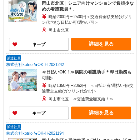
岡山市北区｜シニア向けマンションで負担少な
めの看護職員＊。
時給2000円〜2500円＜交通費全額支給(ガソリ
ン代含む)/日払い可/週払い可＞
岡山市北区
詳細を見る
キープ
派遣社員
株式会社kotrio /●OK-H-2021242
≪日払いOK！≫病院の看護助手＊即日勤務も
可能♪
時給1350円〜2062円 ＜日払い有/週払い有/交
通費全支給(ガソリン代含む)＞
岡山市北区 ≪交通費全額支給！≫
詳細を見る
キープ
派遣社員
株式会社kotrio /●OK-H-2021194