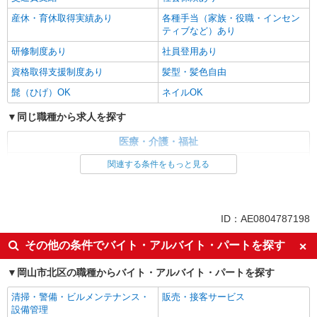
産休・育休取得実績あり
各種手当（家族・役職・インセン
ティブなど）あり
研修制度あり
社員登用あり
資格取得支援制度あり
髪型・髪色自由
髭（ひげ）OK
ネイルOK
同じ職種から求人を探す
医療・介護・福祉
看護師・保健師・看護助手・助産師
関連する条件をもっと見る
同じ特徴から求人を探す
未経験歓迎
ミドル（40代～）活躍中
ID：AE0804787198
副業・WワークOK
交通費支給
その他の条件でバイト・アルバイト・パートを探す
社会保険あり
産休・育休取得実績あり
岡山市北区の職種からバイト・アルバイト・パートを探す
社員登用あり
清掃・警備・ビルメンテナンス・
販売・接客サービス
設備管理