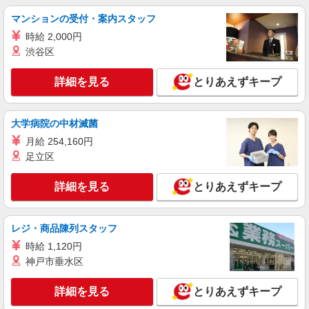
詳細を見る
マンションの受付・案内スタッフ
キープ
時給 2,000円
派遣社員
渋谷区
株式会社ルフト・メディカルケア 岡山オフィス
病院での日勤看護補助者
詳細を見る
とりあえずキープ
時給1,230円 〈月収例〉206,640円 （時給
1,230円×168.0h 稼働日数21日）
大学病院の中材滅菌
岡山県岡山市北区国体町の病院
月給 254,160円
足立区
詳細を見る
キープ
詳細を見る
とりあえずキープ
レジ・商品陳列スタッフ
時給 1,120円
神戸市垂水区
詳細を見る
とりあえずキープ