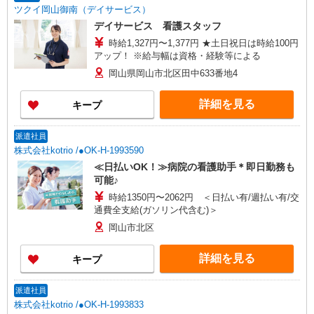
ツクイ岡山御南（デイサービス）
デイサービス 看護スタッフ
時給1,327円〜1,377円 ★土日祝日は時給100円
アップ！ ※給与幅は資格・経験等による
岡山県岡山市北区田中633番地4
詳細を見る
キープ
派遣社員
株式会社kotrio /●OK-H-1993590
≪日払いOK！≫病院の看護助手＊即日勤務も
可能♪
時給1350円〜2062円 ＜日払い有/週払い有/交
通費全支給(ガソリン代含む)＞
岡山市北区
詳細を見る
キープ
派遣社員
株式会社kotrio /●OK-H-1993833