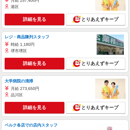
月給 257,400円
時給2000円〜2500円 ＜日払い有/週払い有/交
港区
通費全支給(ガソリン代含む)＞
岡山市北区
詳細を見る
とりあえずキープ
詳細を見る
キープ
レジ・商品陳列スタッフ
時給 1,180円
派遣社員
株式会社kotrio /●OK-H-2021116
堺市堺区
岡山市北区＊日勤のみ/残業なし！健康管理メ
インの看護スタッフ
詳細を見る
とりあえずキープ
時給2000円〜2500円＜交通費全額支給(ガソリ
ン代含む)/日払い可/週払い可＞
大学病院の清掃
岡山市北区 ≪交通費全額支給！≫
月給 273,650円
品川区
詳細を見る
キープ
詳細を見る
とりあえずキープ
派遣社員
株式会社kotrio /●OK-H-1909268
≪岡山市北区／看護助手≫子育て世代活躍中！
ベルク各店での店内スタッフ
働きやすい環境♪