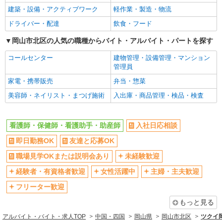
建築・設備・アクティブワーク
軽作業・製造・物流
ドライバー・配達
飲食・フード
岡山市北区の人気の職種からバイト・アルバイト・パートを探す
コールセンター
建物管理・設備管理・マンション
管理員
家電・携帯販売
弁当・惣菜
美容師・ネイリスト・まつげ施術
入出庫・商品管理・検品・検査
看護師・保健師・看護助手・助産師
入社日応相談
即日勤務OK
友達と応募OK
職場見学OKまたは説明会あり
未経験歓迎
経験者・有資格者歓迎
女性活躍中
主婦・主夫歓迎
フリーター歓迎
もっと見る
アルバイト・バイト・求人TOP
中国・四国
岡山県
岡山市北区
ツクイ