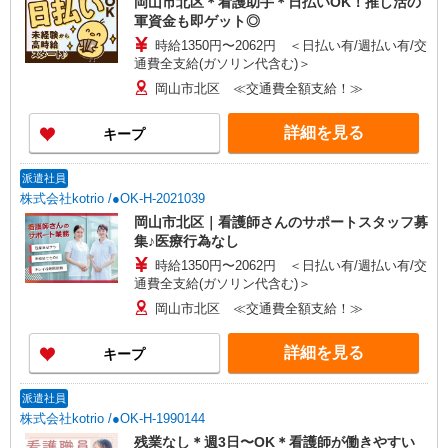
岡山市北区＊看護助手＊日払いOK！推し活の
軍資金も即ゲット◎
時給1350円〜2062円 ＜日払い有/週払い有/交
通費全支給(ガソリン代含む)＞
岡山市北区 ≪交通費全額支給！≫
詳細を見る
キープ
派遣社員
株式会社kotrio /●OK-H-2021039
岡山市北区｜看護師さんのサポートスタッフ募
集♪医療行為なし
時給1350円〜2062円 ＜日払い有/週払い有/交
通費全支給(ガソリン代含む)＞
岡山市北区 ≪交通費全額支給！≫
詳細を見る
キープ
派遣社員
株式会社kotrio /●OK-H-1990144
残業なし＊週3日〜OK＊看護師が働きやすい