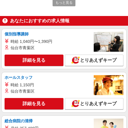
無資格・未経験OK
もっと見る
時給1450円〜2062円 ＜日払い有/週払い有/交
通費全支給(ガソリン代含む)＞
あなたにおすすめの求人情報
岡山市北区 ≪交通費全額支給！≫
詳細を見る
キープ
個別指導講師
時給 1,040円〜1,390円
派遣社員
仙台市青葉区
株式会社kotrio /●OK-H-2021093
＜岡山市北区＞週3〜＆日払いOK◎高収入な
詳細を見る
とりあえずキープ
看護スタッフ募集！
時給2000円〜2500円 ＜日払い有/週払い有/交
通費全支給(ガソリン代含む)＞
ホールスタッフ
岡山市北区 ≪交通費全額支給！≫
時給 1,150円
仙台市青葉区
詳細を見る
キープ
詳細を見る
とりあえずキープ
派遣社員
株式会社kotrio /●OK-H-1993857
総合病院の清掃
岡山市北区｜家庭と両立できる＊デイサービス
看護師【夜勤なし】