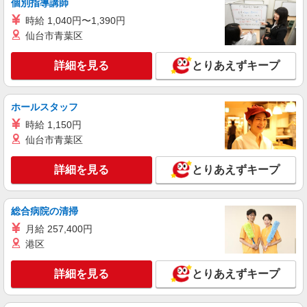
個別指導講師
詳細を見る
キープ
時給 1,040円〜1,390円
仙台市青葉区
派遣社員
株式会社テクノ・サービス/お仕事No/0907833
詳細を見る
とりあえずキープ
製品の検査・箱詰め
時給1300円交通費全額支給
山口県宇部市 ＊車・バイク通勤OK
ホールスタッフ
時給 1,150円
詳細を見る
キープ
仙台市青葉区
派遣社員
詳細を見る
とりあえずキープ
株式会社テクノ・サービス/お仕事No/0873278
目視検査など
総合病院の清掃
時給1300円交通費全額支給
月給 257,400円
山口県宇部市 ＊車・バイク通勤OK
港区
詳細を見る
キープ
詳細を見る
とりあえずキープ
派遣社員
株式会社テクノ・サービス/お仕事No/0881225