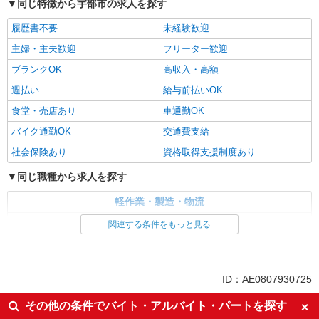
同じ特徴から宇部市の求人を探す
履歴書不要
未経験歓迎
主婦・主夫歓迎
フリーター歓迎
ブランクOK
高収入・高額
週払い
給与前払いOK
食堂・売店あり
車通勤OK
バイク通勤OK
交通費支給
社会保険あり
資格取得支援制度あり
同じ職種から求人を探す
軽作業・製造・物流
入出庫・商品管理・検品・検査
関連する条件をもっと見る
同じ特徴から求人を探す
未経験歓迎
車通勤OK
ID：AE0807930725
交通費支給
社会保険あり
その他の条件でバイト・アルバイト・パートを探す