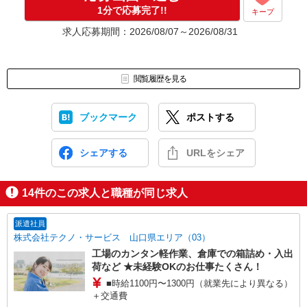
応募⇒最短で2日後からの勤務も可能です！
1分で応募完了!!
キープ
求人応募期間：2026/08/07～2026/08/31
閲覧履歴を見る
ブックマーク
ポストする
シェアする
URLをシェア
14
件のこの求人と職種が同じ求人
派遣社員
株式会社テクノ・サービス 山口県エリア（03）
工場のカンタン軽作業、倉庫での箱詰め・入出
荷など ★未経験OKのお仕事たくさん！
■時給1100円〜1300円（就業先により異なる）
＋交通費