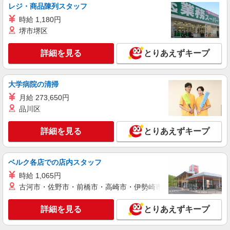
レジ・商品陳列スタッフ
品質管理
時給 1,180円
時給1300円交通費全額支給
堺市堺区
山口県宇部市 ＊車・バイク通勤OK
詳細を見る
とりあえずキープ
詳細を見る
キープ
大学病院の清掃
派遣社員
人材プロオフィス株式会社
月給 273,650円
日用品パッケージの品質検査スタッフ
品川区
時給1,300円〜 ◆月収例）214,500円 (1,300円
×（8h×10日+7h×10日）+深夜60h) ＜参考＞ 割増
詳細を見る
とりあえずキープ
賃金(時給+割増) ・深夜時(22時〜翌5時)：1,625円
山口県宇部市山中700-4
ベルク各店での店内スタッフ
詳細を見る
キープ
時給 1,065円
古河市・佐野市・前橋市・高崎市・伊勢崎市・太田市・館林市・
詳細を見る
とりあえずキープ