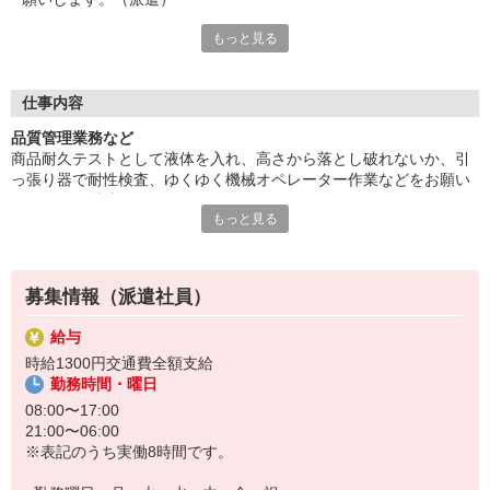
もっと見る
人気の座り作業。皆勤手当てあり。空調完備で快適。とても綺麗
な職場環境。未経験OK。
残業は業務の状況によって変動あり、対応可能な方必見。幅広い
年齢層の方が活躍しています。
仕事内容
給与即払いサービスは就業状況によって利用できないケースがご
品質管理業務など
ざいます。詳細はオペレーターまでお問合せください。
商品耐久テストとして液体を入れ、高さから落とし破れないか、引
っ張り器で耐性検査、ゆくゆく機械オペレーター作業などをお願い
『テクノ・サービス』は、派遣業界大手スタッフサービスグルー
します。（派遣）
プです。
もっと見る
人気の座り作業。皆勤手当てあり。空調完備で快適。とても綺麗な
全国にあるお仕事の中から、一人ひとりのスキルや希望条件に応
職場環境。未経験OK。
じたお仕事をご案内します。
残業は業務の状況によって変動あり、対応可能な方必見。幅広い年
安全管理体制も万全ですので安心してご就業いただけます。
齢層の方が活躍しています。
募集情報（派遣社員）
＊座り仕事です
登録方法は、【オンライン】【電話】【登録会来場】の3つから
選べます♪
給与
★★履歴書・証明写真は不要！★★
時給1300円交通費全額支給
また、ご登録済の方はお仕事の紹介がスムーズです。
勤務時間・曜日
ご応募お待ちしています。
08:00〜17:00
21:00〜06:00
※表記のうち実働8時間です。