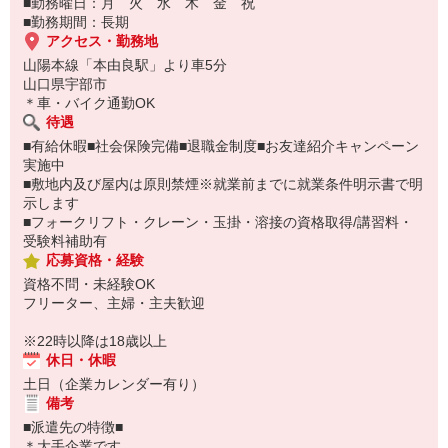
■勤務曜日：月 火 水 木 金 祝
■勤務期間：長期
アクセス・勤務地
山陽本線「本由良駅」より車5分
山口県宇部市
＊車・バイク通勤OK
待遇
■有給休暇■社会保険完備■退職金制度■お友達紹介キャンペーン
実施中
■敷地内及び屋内は原則禁煙※就業前までに就業条件明示書で明
示します
■フォークリフト・クレーン・玉掛・溶接の資格取得/講習料・
受験料補助有
応募資格・経験
資格不問・未経験OK
フリーター、主婦・主夫歓迎
※22時以降は18歳以上
休日・休暇
土日（企業カレンダー有り）
備考
■派遣先の特徴■
＊大手企業です