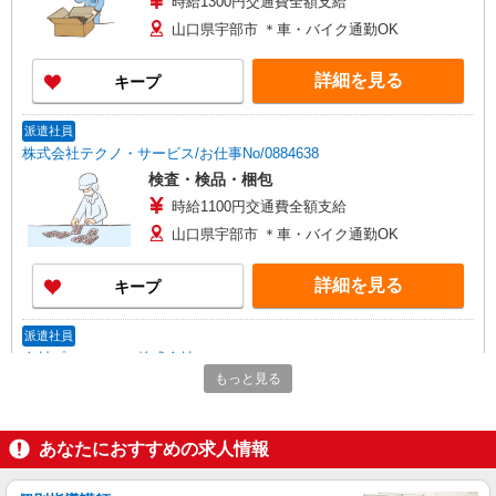
時給1300円交通費全額支給
山口県宇部市 ＊車・バイク通勤OK
詳細を見る
キープ
派遣社員
株式会社テクノ・サービス/お仕事No/0884638
検査・検品・梱包
時給1100円交通費全額支給
山口県宇部市 ＊車・バイク通勤OK
詳細を見る
キープ
派遣社員
人材プロオフィス株式会社
もっと見る
自動車用不織布の目視検査スタッフ
時給1,300円〜 ◆月収例）271,700円 (1,300円
×8h×20日+残業32h+深夜20h) ＜参考＞ 割増賃金
あなたにおすすめの求人情報
(時給+割増) ・残業時：1,625円 ・深夜時(22時〜
山口県宇部市大字山中字甲石700‐12
翌5時)：1,625円 ・深夜残業時：1,950円