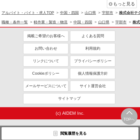
もっと見る
アルバイト・バイト・求人TOP
中国・四国
山口県
宇部市
株式会社テク
職種・条件一覧
軽作業・製造・物流
中国・四国
山口県
宇部市
株式
掲載ご希望のお客様へ
よくある質問
お問い合わせ
利用規約
リンクについて
プライバシーポリシー
Cookieポリシー
個人情報保護方針
メールサービスについて
サイト運営会社
サイトマップ
(c) AIDEM Inc.
TOPへ
閲覧履歴を見る