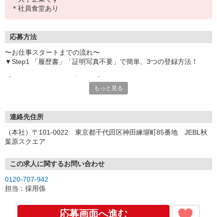
＊社員食堂あり
応募方法
〜お仕事スタートまでの流れ〜
▼Step1 「履歴書」「証明写真不要」で簡単、3つの登録方法！
【オンライン登録（目安5分）】
もっと見る
いつでも好きな時間に登録OK
【電話登録（目安20分）】
受付時間/平日9:00〜19:00
連絡先住所
※電話登録の場合、就業前には登録会へお越しください
（本社）〒101-0022 東京都千代田区神田練塀町85番地 JEBL秋
葉原スクエア
【来場登録（目安1時間30分）】
受付時間/平日10:00〜17:00
この求人に関するお問い合わせ
▼Step2 全国にあるお仕事の中から、あなたにピッタリのお仕事を
0120-707-942
ご案内
担当：採用係
▼Step3 就業前に職場見学で気になる事はしっかりチェック！
▼Step4 気に入ったら雇用契約・お仕事スタート
応募画面へ進む