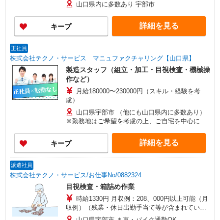
山口県内に多数あり 宇部市
詳細を見る
キープ
正社員
株式会社テクノ・サービス マニュファクチャリング【山口県】
製造スタッフ（組立・加工・目視検査・機械操
作など）
月給180000〜230000円（スキル・経験を考
慮）
山口県宇部市 （他にも山口県内に多数あり）
※勤務地はご希望を考慮の上、ご自宅を中心に通
勤時間120分圏内のエリアとなります。（転勤な
し）
詳細を見る
キープ
派遣社員
株式会社テクノ・サービス/お仕事No/0882324
目視検査・箱詰め作業
時給1330円 月収例：208、000円以上可能（月
収例）（残業・休日出勤手当て等が含まれていま
す） 交通費全額支給
山口県宇部市 ＊車・バイク通勤OK