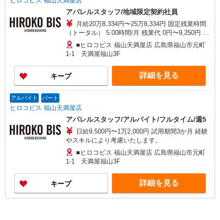
ヒロコビス 福山天満屋店
アパレルスタッフ/地域限定契約社員
月給20万8,334円〜25万8,334円 固定残業時間
（トータル） 5.00時間/月 残業代 0円〜9,250円 研
修中 日給9,500円〜1万2,000円（研修期間6ヶ月 習
■ヒロコビス 福山天満屋店 広島県福山市元町
熟度により変動） ・固定残業代が含まれる方は、
1-1 天満屋福山3F
時間外労働の有無にかかわらず支給し、5時間を超
える分については追加で支給いたします。 ・店舗
詳細を見る
キープ
売上予算達成度合いに応じて別途業績給の支給あ
り 経験やスキルにより考慮いたします。
アルバイト
パート
ヒロコビス 福山天満屋店
アパレルスタッフ/アルバイト/フルタイム/週5
日給9,500円〜1万2,000円 試用期間3か月 経験
やスキルにより考慮いたします。
■ヒロコビス 福山天満屋店 広島県福山市元町
1-1 天満屋福山3F
詳細を見る
キープ