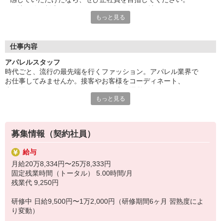
正社員登用制度があります。頑張り次第で正社員として
もっと見る
さらに上を目指すことが可能。会社として多くのお店、
多様なブランドがあります。先は広がりがあります。
★働くメリットたくさん！
＜社割価格で各アイテムを購入できます＞
仕事内容
欲しかったアイテムが、リーズナブルな価格で手に入ります。
アパレルスタッフ
最大で60％off！従業員ならではのメリットを楽しんでくださ
時代ごと、流行の最先端を行くファッション。アパレル業界で
い。
お仕事してみませんか。接客やお客様をコーディネート、
＜社会保険完備・交通費支給＞
売り場づくり、マネキンづくり、お店の運営サポートなどの
条件はありますが、しっかり対応していきます。安心です。
もっと見る
契約社員ならではの業務もご用意しています。
★HIROKO BIS GRANDE
スキルとキャリアをUPさせていける環境です。
「HIROKO BIS GRANDE（ヒロコ・ビス グランデ ）」は、
デザイナー・コシノヒロコが手掛ける女性ブランドです。
彼女が表現するエレガントなデザインはもちろん、
募集情報（契約社員）
女性のボディラインを優しく覆う大きいサイズの展開が魅力。
数々のシーンでマルチな着こなしをかなえます。
給与
月給20万8,334円〜25万8,333円
固定残業時間（トータル） 5.00時間/月
残業代 9,250円
研修中 日給9,500円〜1万2,000円（研修期間6ヶ月 習熟度によ
り変動）