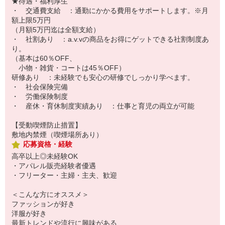
★待遇・福利厚生
・ 交通費支給 ：通勤にかかる費用をサポートします。※月
額上限5万円
（月額5万円迄は全額支給）
・ 社割あり ：a.v.vの商品をお得にゲットできる社割制度あ
り。
（基本は60％OFF、
小物・雑貨・コートは45％OFF）
研修あり ：未経験でも安心の研修でしっかり学べます。
・ 社会保険完備
・ 労働保険制度
・ 産休・育休制度実績あり ：仕事と育児の両立が可能
【受動喫煙防止措置】
敷地内禁煙（喫煙場所あり）
応募資格・経験
高卒以上◎未経験OK
・アパレル販売経験者優遇
・フリーター・主婦・主夫、歓迎
＜こんな方にオススメ＞
ファッションが好き
洋服が好き
最新トレンドや流行に興味がある