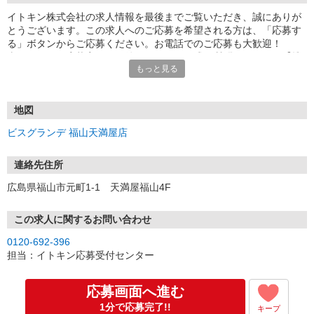
イトキン株式会社の求人情報を最後までご覧いただき、誠にありが
とうございます。この求人へのご応募を希望される方は、「応募す
る」ボタンからご応募ください。お電話でのご応募も大歓迎！
当サイトから応募完了した後、チャット形式の質問フォームを【携
もっと見る
帯のショートメッセージ（SMS）】へご連絡します。メッセージに
従って質問の回答に進んでください。※携帯番号の登録不備などが
あるとSMSが配信されませんのでその場合は別途ご連絡します
地図
ビスグランデ 福山天満屋店
連絡先住所
広島県福山市元町1-1 天満屋福山4F
この求人に関するお問い合わせ
0120-692-396
担当：イトキン応募受付センター
応募画面へ進む
1分で応募完了!!
キープ