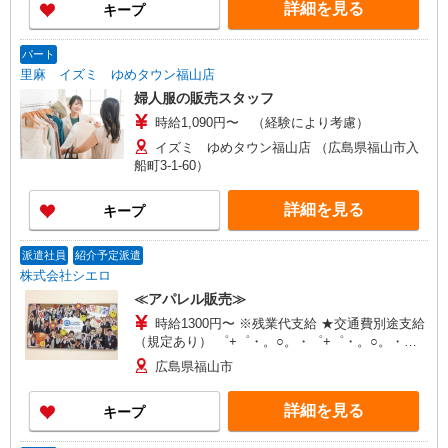
詳細を見る
キープ
パート
里麻 イズミ ゆめタウン福山店
婦人服の販売スタッフ
時給1,090円〜 （経験により考慮）
イズミ ゆめタウン福山店 （広島県福山市入
船町3-1-60）
詳細を見る
キープ
派遣社員
紹介予定派遣
株式会社シエロ
≪アパレル販売≫
時給1300円〜 ※残業代支給 ★交通費別途支給
（規定あり） ゜+゜・。○。・゜+゜・。○。・゜
+゜ 入社祝い金10万円支給(規定有) お友達を紹介
広島県福山市
頂くと, インセンティブ支給(規定有) ★月2回払
い・週払い可能（規程有）★ ゜・。○。・゜
詳細を見る
キープ
+゜・。○。・゜+゜