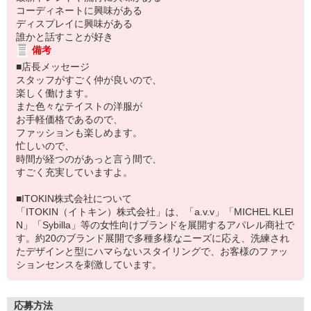
コーディネートに興味がある
ディスプレイに興味がある
誰かと話すことが好き
備考
■店長メッセージ
スタッフがすごく仲が良いので、
楽しく働けます。
また色々なテイストの洋服が
お手軽価格であるので、
ファッションも楽しめます。
忙しいので、
時間が経つのがあっと言う間で、
すごく充実していますよ。
■ITOKIN株式会社について
「ITOKIN（イトキン）株式会社」は、「a.v.v」「MICHEL KLEI
N」「Sybilla」等の女性向けブランドを展開するアパレル商社で
す。約20のブランド展開で多種多様なニーズに応え、洗練され
たデザインと型にハマらないスタイリングで、お客様のファッ
ションセンスを刺激しています。
応募方法