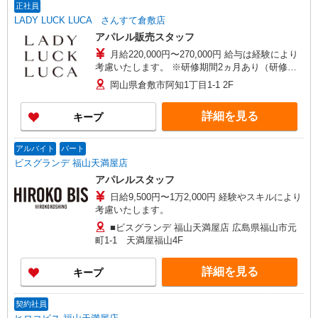
正社員
LADY LUCK LUCA さんすて倉敷店
アパレル販売スタッフ
月給220,000円〜270,000円 給与は経験により
考慮いたします。 ※研修期間2ヵ月あり（研修期
間は時給1,200円） 交通費は嬉しい全額支給 ※一
岡山県倉敷市阿知1丁目1-1 2F
部規定あり
詳細を見る
キープ
アルバイト
パート
ビスグランデ 福山天満屋店
アパレルスタッフ
日給9,500円〜1万2,000円 経験やスキルにより
考慮いたします。
■ビスグランデ 福山天満屋店 広島県福山市元
町1-1 天満屋福山4F
詳細を見る
キープ
契約社員