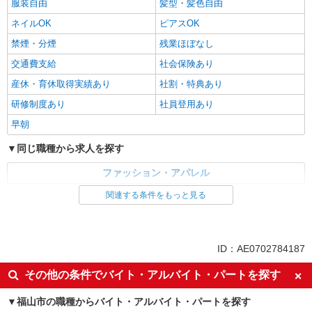
服装自由
髪型・髪色自由
ネイルOK
ピアスOK
禁煙・分煙
残業ほぼなし
交通費支給
社会保険あり
産休・育休取得実績あり
社割・特典あり
研修制度あり
社員登用あり
早朝
同じ職種から求人を探す
ファッション・アパレル
アパレル販売
関連する条件をもっと見る
同じ特徴から求人を探す
服装自由
交通費支給
ID：AE0702784187
社会保険あり
産休・育休取得実績あり
その他の条件でバイト・アルバイト・パートを探す
社員登用あり
福山市の職種からバイト・アルバイト・パートを探す