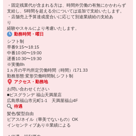
・固定残業代が含まれる方は、時間外労働の有無にかかわらず
支給し、5時間を超える分については追加で支給いたします。
・店舗売上予算達成度合いに応じて別途業績給の支給あ
り
経験やスキルにより考慮いたします。
勤務時間・曜日
シフト制
早番9:15〜18:15
中番10:00〜19:00
遅番10:30〜19:30
※実働8h
1ヵ月の平均所定労働時間（時間）/171.33
勤務形態:変形労働時間制,シフト制
アクセス・勤務地
お問い合わせください
■ビスグランデ 福山天満屋店
広島県福山市元町1-1 天満屋福山4F
待遇
髪色/髪型自由
ピアス/ネイル（華美でないもの）OK
インセンティブあり※業績による