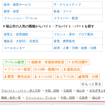
販売・接客サービス
IT・クリエイティブ
教育・保育
飲食・フード
ファッション・アパレル
ドライバー・配達
福山市の人気の職種からバイト・アルバイト・パートを探す
保育士・保育補助
フロント・受付・フロア案内
量販店・大型SC・百貨店
家電・携帯販売
コールセンター
経理・人事・労務・総務・法務
アパレル販売
経験者・有資格者歓迎
女性活躍中
フリーター歓迎
10時～勤務OK
服装自由
髪型・髪色自由
ネイルOK
ピアスOK
禁煙・分煙
もっと見る
アルバイト・バイト・求人TOP
中国・四国
広島県
福山市
ビスグラン
職種・条件一覧
ファッション・アパレル
中国・四国
広島県
福山市