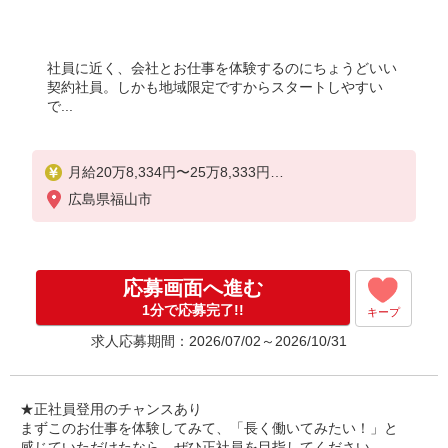
社員に近く、会社とお仕事を体験するのにちょうどいい
契約社員。しかも地域限定ですからスタートしやすい
で...
月給20万8,334円〜25万8,333円
固定残業時間（トータル） 5.00時間/月
広島県福山市
残業代 9,250円
研修中 日給9,500円〜1万2,000円（研修期間6ヶ月 習
熟度により変動）
応募画面へ進む
・固定残業代が含まれる方は、時間外労働の有無に
1分で応募完了!!
キープ
かかわらず支給し、5時間を超える分については追加
求人応募期間：2026/07/02～2026/10/31
で支給いたします。
・店舗売上予算達成度合いに応じて別途業績給の支
給あ
り
★正社員登用のチャンスあり
経験やスキルにより考慮いたします。
まずこのお仕事を体験してみて、「長く働いてみたい！」と
感じていただけたなら、ぜひ正社員を目指してください。