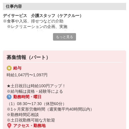
◇長く安心して働ける環境づくり
・ツクイ独自の福祉厚生制度でプライベートも充実
仕事内容
・子育てサポート企業として「くるみん認定」の取得
デイサービス 介護スタッフ（ケアクルー）
・子育て支援の福利厚生制度あり！子育てと仕事の両立を応援◎
※食事や入浴、排せつなどの介助
・スタッフ何でも相談窓口やライフキャリア相談など、各相談窓
※レクリエーションの企画、実施
口あり
※他スタッフと連携してのケア業務全般
もっと見る
※送迎・添乗業務
◇頑張った分、スタッフに還元！
※各種記録業務など
・2024年冬季賞与からインセンティブ賞与を導入
・パートは特別手当の支給あり
★＼サービス・職種の魅力／
募集情報（パート）
「今私たちに求められていることは何だろう」「どんな工夫をした
ら喜んでいただけるだろう」他職種で連携しながら創意工夫し支援
給与
していきます。感謝の言葉を直接いただけたり、信頼関係を築いて
時給1,047円〜1,097円
いくことができます。日勤のみで働け介護度も比較的高くないた
め、体に負担が少ないのも魅力の一つです。
★土日祝日は時給100円アップ！
※給与幅は資格・経験等による
勤務時間・曜日
（1）08:30〜17:30（休憩60分）
※1ヶ月変形労働時間（週実働平均40時間以内）
※勤務時間応相談
※土日祝勤務可能な方歓迎
アクセス・勤務地