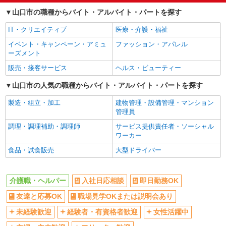
山口市の職種からバイト・アルバイト・パートを探す
社員登用あり
IT・クリエイティブ
医療・介護・福祉
イベント・キャンペーン・アミュ
ファッション・アパレル
ーズメント
販売・接客サービス
ヘルス・ビューティー
山口市の人気の職種からバイト・アルバイト・パートを探す
製造・組立・加工
建物管理・設備管理・マンション
管理員
調理・調理補助・調理師
サービス提供責任者・ソーシャル
ワーカー
食品・試食販売
大型ドライバー
介護職・ヘルパー
入社日応相談
即日勤務OK
友達と応募OK
職場見学OKまたは説明会あり
未経験歓迎
経験者・有資格者歓迎
女性活躍中