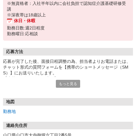
※無資格者：入社半年以内に会社負担で認知症介護基礎研修受
講
※深夜帯は18歳以上
休日・休暇
勤務日数:週2日程度
勤務曜日:応相談
応募方法
応募が完了した後、面接日程調整の為、担当者よりお電話または、
チャット形式の質問フォームを【携帯のショートメッセージ（SM
S）】にお送りいたします。
【応募から採用までの流れ】
もっと見る
1.応募…Webもしくはお電話より応募ください。
2.面接…ご質問や働き方の相談も受け付けます。
※面接時に適性検査＋実技試験を実施
※実技試験はドライバーの職種のみとなります。
地図
3.採用…入社日はご相談に応じます。
勤務地
連絡先住所
山口県山口市大内御堀六丁目2番5号