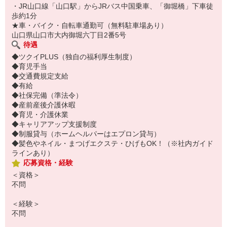
・JR山口線「山口駅」からJRバス中国乗車、「御堀橋」下車徒
歩約1分
★車・バイク・自転車通勤可（無料駐車場あり）
山口県山口市大内御堀六丁目2番5号
待遇
◆ツクイPLUS（独自の福利厚生制度）
◆育児手当
◆交通費規定支給
◆有給
◆社保完備（準法令）
◆産前産後介護休暇
◆育児・介護休業
◆キャリアアップ支援制度
◆制服貸与（ホームヘルパーはエプロン貸与）
◆髪色やネイル・まつげエクステ・ひげもOK！（※社内ガイド
ラインあり）
応募資格・経験
＜資格＞
不問
＜経験＞
不問