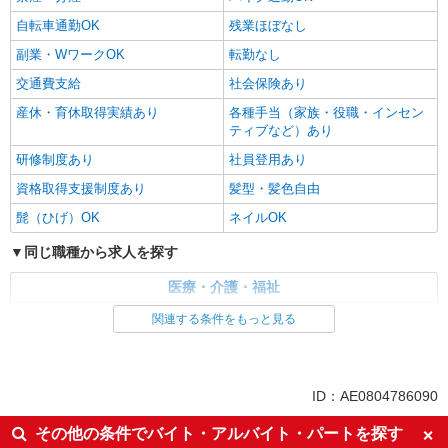
自転車通勤OK
残業ほぼなし
副業・WワークOK
転勤なし
交通費支給
社会保険あり
産休・育休取得実績あり
各種手当（家族・役職・インセン
ティブなど）あり
研修制度あり
社員登用あり
資格取得支援制度あり
髪型・髪色自由
髭（ひげ）OK
ネイルOK
同じ職種から求人を探す
医療・介護・福祉
介護職・ヘルパー
関連する条件をもっと見る
同じ特徴から求人を探す
未経験歓迎
ミドル（40代～）活躍中
ID：AE0804786090
副業・WワークOK
交通費支給
その他の条件でバイト・アルバイト・パートを探す
社会保険あり
産休・育休取得実績あり