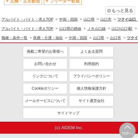
主婦・主夫歓迎
フリーター歓迎
もっと見る
アルバイト・バイト・求人TOP
中国・四国
山口県
山口市
ツクイ山口
アルバイト・バイト・求人TOP
山口県の路線
ＪＲ山口線
山口(山口)駅
職種・条件一覧
医療・介護・福祉
中国・四国
山口県
山口市
ツクイ
掲載ご希望のお客様へ
よくある質問
お問い合わせ
利用規約
リンクについて
プライバシーポリシー
Cookieポリシー
個人情報保護方針
メールサービスについて
サイト運営会社
サイトマップ
(c) AIDEM Inc.
TOPへ