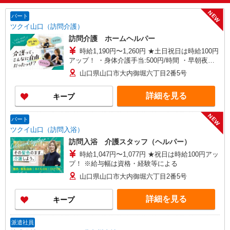
NEW
パート
ツクイ山口（訪問介護）
訪問介護 ホームヘルパー
時給1,190円〜1,260円 ★土日祝日は時給100円
アップ！ ・身体介護手当:500円/時間 ・早朝夜間
深夜手当:300円/時間 （18:00〜翌07:59の時間
山口県山口市大内御堀六丁目2番5号
帯） ・ICT手当:2,000円/月 ・深夜割増は別途支給
・ケア→ケアの移動時間も賃金（時給）を支給 ※
詳細を見る
キープ
特定事業所加算手当:60円/時間 ※給与幅は資格・
経験等による
NEW
パート
ツクイ山口（訪問入浴）
訪問入浴 介護スタッフ（ヘルパー）
時給1,047円〜1,077円 ★祝日は時給100円アッ
プ！ ※給与幅は資格・経験等による
山口県山口市大内御堀六丁目2番5号
詳細を見る
キープ
派遣社員