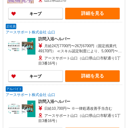
山口県山口市
詳細を見る
キープ
正社員
アースサポート株式会社 山口
訪問入浴ヘルパー
月給24万7700円〜26万6700円（固定残業代
49170円） ≪スキル認定制度により、5,000円〜最
大12,000円／月の手当が支給されます≫ ★資格に
アースサポート山口（山口県山口市駅通り1丁
応じて資格手当が加算されます！ 介護福祉士資
目3番16号）
格：10,000円／月 介護職員初任者研修・実務者
研修・ホームヘルパー1・2級・介護職員基礎研
詳細を見る
キープ
修：3,000円／月 ※複数の資格をお持ちの方は上
位資格の手当で支給となります。 ※給与には34時
間分の勤務手当49170円を含みます。（固定残業
アルバイト
代に相当） 34時間を超える時間外勤務へは追加
アースサポート株式会社 山口
で支給します。 勤務手当の額は各種手当を含む給
訪問入浴ヘルパー
与総額により変動します。
日給10,700円〜 ※一律処遇改善手当含む
アースサポート山口（山口県山口市駅通り1丁
目3番16号）