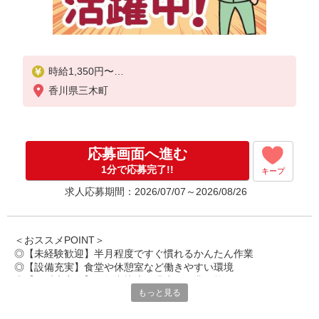
時給1,350円〜
香川県三木町
◆月収例）216,000円
（1,350円×7.5h×20日＋残業10h）
＜参考＞
応募画面へ進む
割増賃金（時給＋割増）
・残業時：1,688円
1分で応募完了!!
キープ
求人応募期間：2026/07/07～2026/08/26
＜おススメPOINT＞
◎【未経験歓迎】半月程度ですぐ慣れるかんたん作業
◎【設備充実】食堂や休憩室など働きやすい環境
◎【冷暖房完備】一年中快適な温度で作業可能
もっと見る
◎【履歴書不要】書類準備は不要で気軽に応募
◎【カンタンWeb面談】スマホで楽々