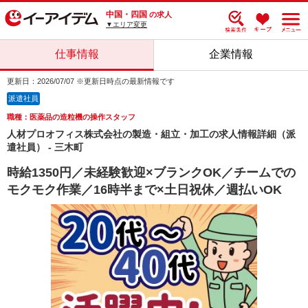
中国・四国
の求人
▼エリア変更
仕事情報
企業情報
更新日：2026/07/07 ※更新日時点の最新情報です
派遣社員
職種：医薬品の造粒機の操作スタッフ
人材プロオフィス株式会社の製造・組立・加工の求人情報詳細（派
遣社員） - 三木町
時給1350円／未経験歓迎×ブランクOK／チームでの
モクモク作業／16時半まで×土日祝休／週払いOK