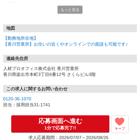
＜応募のながれ＞
もっと見る
STEP1：応募（Web・お電話）
STEP2：面談・登録（Web・対面・出張登録OK）
STEP3：職場見学
STEP4：お仕事スタート！
地図
【勤務地所在地】
※登録・面談は、ご自宅や車の中でも参加できる「カンタンWeb面
【香川営業所】お住いの近くやオンラインでの面談も可能です♪
談」がおススメです。
営業所や遠方の方は、お住まいのお近くでの出張面談もOK！
お気軽にご相談ください。
連絡先住所
人材プロオフィス株式会社 香川営業所
お電話でのご応募もお待ちしております♪
香川県坂出市本町3丁目6番12号 さくらビル3階
▼受付時間
［平日］8:30〜19:00／［土日祝］9:00〜17:00
この求人に関するお問い合わせ
0120-36-1070
担当：採用担当31-1741
応募画面へ進む
1分で応募完了!!
キープ
求人応募期間：2026/07/07～2026/08/26