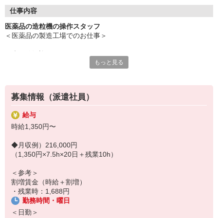
◎【週払いOK】ピンチの時も助かる
仕事内容
＜応募のながれ＞
医薬品の造粒機の操作スタッフ
STEP1：応募（Web・お電話）
＜医薬品の製造工場でのお仕事＞
STEP2：面談・登録（Web・対面・出張登録OK）
STEP3：職場見学
＼未経験歓迎／
STEP4：お仕事スタート！
もっと見る
【担当業務】
少しでも気になった方は、まずは「ご応募ください」。
医薬品の造粒機の操作スタッフ
・まずはお仕事の相談をしたい
・職場見学をしてから決めたい
募集情報（派遣社員）
【作業内容】
という方も大歓迎。
・材料の秤量、機械への投入
履歴書不要！スマホから約2分で完了します！
給与
・機械を操作して造粒および打錠作業
時給1,350円〜
・検査作業
・造粒機器部品の洗浄
◆月収例）216,000円
・作業室の清掃
（1,350円×7.5h×20日＋残業10h）
・翌日の秤量準備
など
＜参考＞
割増賃金（時給＋割増）
※クリーンルーム内で年中一定の室温
・残業時：1,688円
※リーダーの指示があるので未経験でも安心
勤務時間・曜日
※チーム作業で半月程度ですぐ慣れるカンタン作業です
＜日勤＞