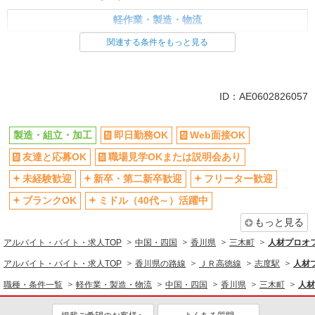
軽作業・製造・物流
製造・組立・加工
関連する条件をもっと見る
同じ特徴から求人を探す
未経験歓迎
ミドル（40代～）活躍中
ID：AE0602826057
土日祝休み
車通勤OK
交通費支給
社会保険あり
製造・組立・加工
即日勤務OK
Web面接OK
ボーナス・賞与あり
友達と応募OK
職場見学OKまたは説明会あり
未経験歓迎
新卒・第二新卒歓迎
フリーター歓迎
ブランクOK
ミドル（40代～）活躍中
もっと見る
アルバイト・バイト・求人TOP
中国・四国
香川県
三木町
人材プロオ
アルバイト・バイト・求人TOP
香川県の路線
ＪＲ高徳線
志度駅
人材
職種・条件一覧
軽作業・製造・物流
中国・四国
香川県
三木町
人材