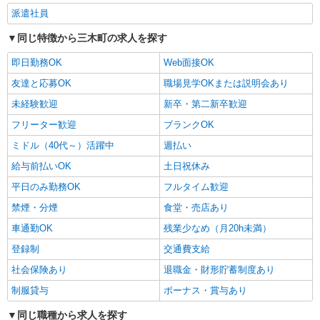
派遣社員
同じ特徴から三木町の求人を探す
即日勤務OK
Web面接OK
友達と応募OK
職場見学OKまたは説明会あり
未経験歓迎
新卒・第二新卒歓迎
フリーター歓迎
ブランクOK
ミドル（40代～）活躍中
週払い
給与前払いOK
土日祝休み
平日のみ勤務OK
フルタイム歓迎
禁煙・分煙
食堂・売店あり
車通勤OK
残業少なめ（月20h未満）
登録制
交通費支給
社会保険あり
退職金・財形貯蓄制度あり
制服貸与
ボーナス・賞与あり
同じ職種から求人を探す