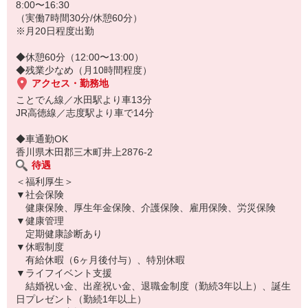
【タイムスケジュール】
8:00〜16:30
08:00〜／作業開始
（実働7時間30分/休憩60分）
12:00〜／60分のお昼休憩
※月20日程度出勤
13:00〜／午後の作業開始
16:30 ／退社
◆休憩60分（12:00〜13:00）
◆残業少なめ（月10時間程度）
aad／day／full／1300〜
アクセス・勤務地
ことでん線／水田駅より車13分
JR高徳線／志度駅より車で14分
◆車通勤OK
香川県木田郡三木町井上2876-2
待遇
＜福利厚生＞
▼社会保険
健康保険、厚生年金保険、介護保険、雇用保険、労災保険
▼健康管理
定期健康診断あり
▼休暇制度
有給休暇（6ヶ月後付与）、特別休暇
▼ライフイベント支援
結婚祝い金、出産祝い金、退職金制度（勤続3年以上）、誕生
日プレゼント（勤続1年以上）