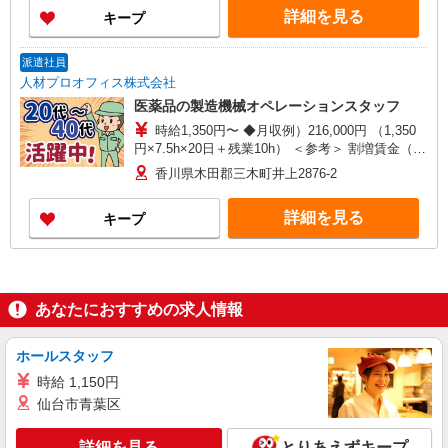
勤なし）
詳細を見る
キープ
派遣社員
人材プロオフィス株式会社
医薬品の製造機械オペレーションスタッフ
時給1,350円〜 ◆月収例）216,000円 （1,350
円×7.5h×20日＋残業10h） ＜参考＞ 割増賃金（時
給＋割増） ・残業時：1,688円
香川県木田郡三木町井上2876-2
詳細を見る
キープ
あなたにおすすめの求人情報
ホールスタッフ
時給 1,150円
仙台市青葉区
詳細を見る
とりあえずキープ