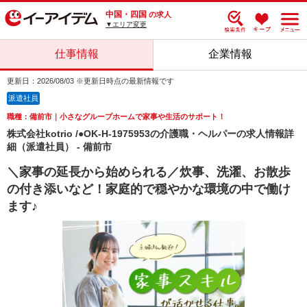
中国・四国
の求人
▼エリア変更
仕事情報
企業情報
更新日：2026/08/03 ※更新日時点の最新情報です
派遣社員
職種：備前市｜小さなグループホームで家事や生活のサポート！
株式会社kotrio /●OK-H-1975953の介護職・ヘルパーの求人情報詳
細（派遣社員） - 備前市
＼家事の延長から始められる／炊事、洗濯、お散歩
の付き添いなど！家庭的で穏やかな環境の中で働け
ます♪