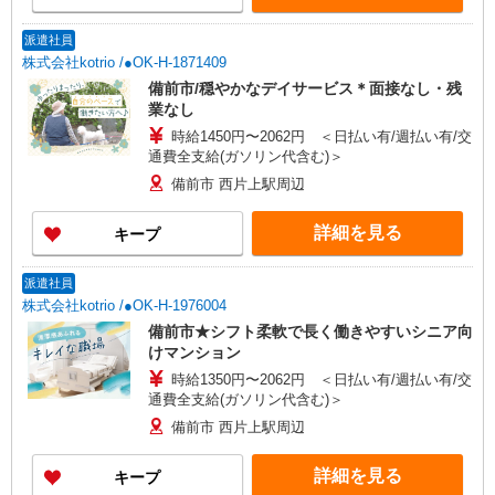
派遣社員
株式会社kotrio /●OK-H-1871409
備前市/穏やかなデイサービス＊面接なし・残
業なし
時給1450円〜2062円 ＜日払い有/週払い有/交
通費全支給(ガソリン代含む)＞
備前市 西片上駅周辺
詳細を見る
キープ
派遣社員
株式会社kotrio /●OK-H-1976004
備前市★シフト柔軟で長く働きやすいシニア向
けマンション
時給1350円〜2062円 ＜日払い有/週払い有/交
通費全支給(ガソリン代含む)＞
備前市 西片上駅周辺
詳細を見る
キープ