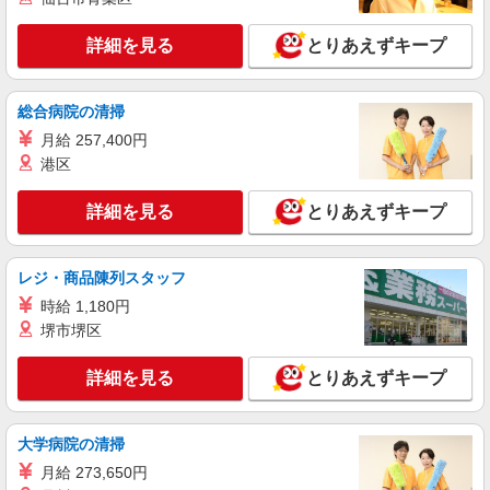
派遣社員
株式会社ブレイブ（マイナビグループ）/MD33
詳細を見る
とりあえずキープ
介護スタッフ ◆デイサービス、サービス付き
高齢者向け住宅、グループホームなど様々な勤
務先から選べます。
未経験：時給1250〜1450円（資格・経験によ
総合病院の清掃
る） 経験者：時給1450〜1650円（資格・経験によ
月給 257,400円
る） ◎月収例 時給1650円×1日8時間×22日（週5
岡山県備前市 【最寄駅】 ◆JR赤穂線「伊里
港区
日）＝29万400円 ◆昇給あり ◆支払い方法 ※日払
駅」 ◆JR赤穂線「伊部駅」 ◆JR赤穂線「香登
い/週払い/月払い対応も可能です。詳しくは面談時
駅」 ★その他、近隣に多数勤務地あります！
にご相談ください。 ◆交通費：別途全額支給 ※当
詳細を見る
とりあえずキープ
詳細を見る
キープ
社規定あり
派遣社員
レジ・商品陳列スタッフ
株式会社kotrio /●OK-H-2021172
時給 1,180円
＜備前市＞小さなデイサービスSTAFF募集≪
堺市堺区
週3勤務≫≪夕方退社≫
時給1350円〜2062円 ＜日払い有/週払い有/交
詳細を見る
とりあえずキープ
通費全支給(ガソリン代含む)＞
備前市 西片上駅周辺
大学病院の清掃
詳細を見る
キープ
月給 273,650円