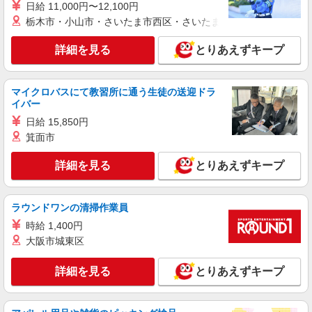
日給 11,000円〜12,100円
派遣社員
栃木市・小山市・さいたま市西区・さいたま市岩槻区・久喜市・
株式会社kotrio /●OK-H-2021273
備前市＊グループホームSTAFF＊生活のサポ
詳細を見る
とりあえずキープ
ート業務を担当
時給1350円〜2062円 ＜日払い有/週払い有/交
通費全支給(ガソリン代含む)＞
マイクロバスにて教習所に通う生徒の送迎ドラ
備前市 西片上駅周辺
イバー
日給 15,850円
詳細を見る
キープ
箕面市
派遣社員
詳細を見る
とりあえずキープ
株式会社kotrio /●OK-H-1993657
備前市｜サ高住STAFF＊落ち着いた雰囲気で
ゆったりお仕事♪
ラウンドワンの清掃作業員
時給1350円〜2062円 ＜日払い有/週払い有/交
時給 1,400円
通費全支給(ガソリン代含む)＞
大阪市城東区
備前市 西片上駅周辺
詳細を見る
とりあえずキープ
詳細を見る
キープ