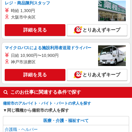
レジ・商品陳列スタッフ
株式会社kotrio /●OK-H-2021011
時給 1,300円
備前市｜日払いOK！日収1万円超え×サ高住ス
大阪市中央区
タッフ！
時給1350円〜2062円 ＜日払い有/週払い有/交
詳細を見る
とりあえずキープ
通費全支給(ガソリン代含む)＞
備前市 西片上駅周辺
マイクロバスによる施設利用者送迎ドライバー
詳細を見る
キープ
日給 10,900円〜10,900円
神戸市須磨区
派遣社員
株式会社ニッソーネット岡山支社
詳細を見る
とりあえずキープ
特養の介護士（資格必須）
初任者以上：時給1450円〜1812円
このお仕事に関連する条件で探す
岡山県備前市
備前市のアルバイト・バイト・パートの求人を探す
詳細を見る
キープ
同じ職種から備前市の求人を探す
派遣社員
医療・介護・福祉すべて
株式会社ニッソーネット岡山支社
介護職・ヘルパー
グループホームの介護士（資格必須）