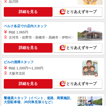
品川区
派遣社員
株式会社kotrio /●OK-H-1993633
詳細を見る
とりあえずキープ
備前市＊グループホームSTAFF＊生活のサポ
ート業務を担当
ベルク各店での店内スタッフ
時給1350円〜2062円 ＜日払い有/週払い有/交
通費全支給(ガソリン代含む)＞
時給 1,065円
備前市 西片上駅周辺
古河市・佐野市・前橋市・高崎市・伊勢崎市・太田市・館林市・
詳細を見る
キープ
詳細を見る
とりあえずキープ
派遣社員
ビルの清掃スタッフ
株式会社kotrio /●OK-H-1896431
備前市＠有料老人ホーム◎上質な支援、納得の
時給 1,200円〜1,200円
報酬、充実研修♪
大阪市北区
時給1450円〜2062円 ＜日払い有/週払い有/交
通費全支給(ガソリン代含む)＞
詳細を見る
とりあえずキープ
備前市 西片上駅周辺
警備員スタッフ（イベント、道路、商業施設、
詳細を見る
キープ
大型駐車場、JR列車見張りなど）