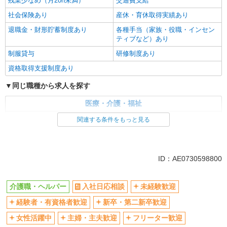
残業少なめ（月20h未満）
交通費支給
社会保険あり
産休・育休取得実績あり
退職金・財形貯蓄制度あり
各種手当（家族・役職・インセン
ティブなど）あり
制服貸与
研修制度あり
資格取得支援制度あり
同じ職種から求人を探す
医療・介護・福祉
介護職・ヘルパー
関連する条件をもっと見る
同じ特徴から求人を探す
未経験歓迎
ミドル（40代～）活躍中
ID：AE0730598800
ボーナス・賞与あり
車通勤OK
交通費支給
社会保険あり
介護職・ヘルパー
入社日応相談
未経験歓迎
産休・育休取得実績あり
経験者・有資格者歓迎
新卒・第二新卒歓迎
女性活躍中
主婦・主夫歓迎
フリーター歓迎