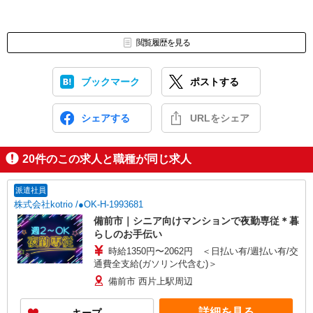
閲覧履歴を見る
ブックマーク
ポストする
シェアする
URLをシェア
20
件のこの求人と職種が同じ求人
派遣社員
株式会社kotrio /●OK-H-1993681
備前市｜シニア向けマンションで夜勤専従＊暮
らしのお手伝い
時給1350円〜2062円 ＜日払い有/週払い有/交
通費全支給(ガソリン代含む)＞
備前市 西片上駅周辺
詳細を見る