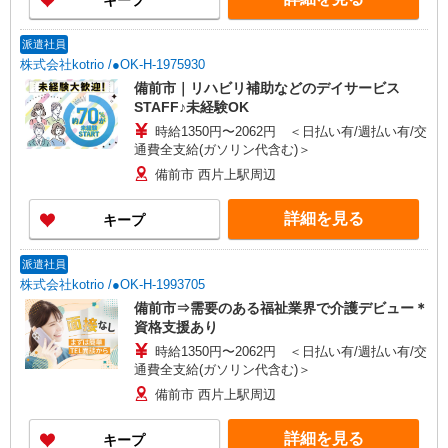
キープ
派遣社員
株式会社kotrio /●OK-H-1975930
備前市｜リハビリ補助などのデイサービス
STAFF♪未経験OK
時給1350円〜2062円 ＜日払い有/週払い有/交
通費全支給(ガソリン代含む)＞
備前市 西片上駅周辺
詳細を見る
キープ
派遣社員
株式会社kotrio /●OK-H-1993705
備前市⇒需要のある福祉業界で介護デビュー＊
資格支援あり
時給1350円〜2062円 ＜日払い有/週払い有/交
通費全支給(ガソリン代含む)＞
備前市 西片上駅周辺
詳細を見る
キープ