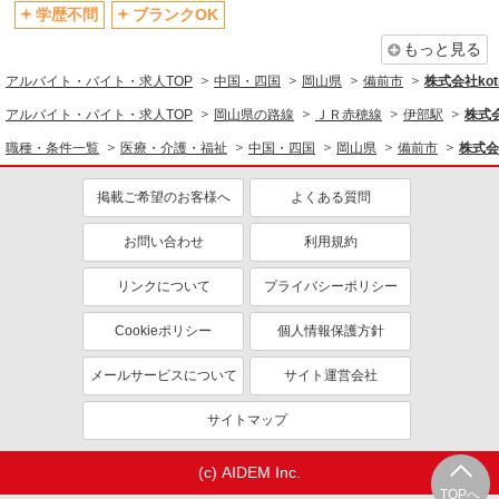
学歴不問
ブランクOK
もっと見る
アルバイト・バイト・求人TOP
中国・四国
岡山県
備前市
株式会社kotr
アルバイト・バイト・求人TOP
岡山県の路線
ＪＲ赤穂線
伊部駅
株式会
職種・条件一覧
医療・介護・福祉
中国・四国
岡山県
備前市
株式会社
掲載ご希望のお客様へ
よくある質問
お問い合わせ
利用規約
リンクについて
プライバシーポリシー
Cookieポリシー
個人情報保護方針
メールサービスについて
サイト運営会社
サイトマップ
(c) AIDEM Inc.
TOPへ