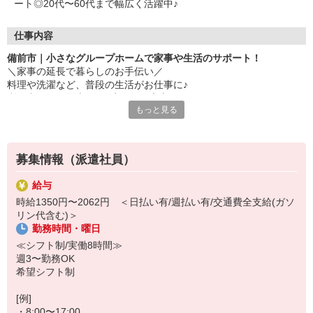
ート◎20代〜60代まで幅広く活躍中♪
仕事内容
備前市｜小さなグループホームで家事や生活のサポート！
＼家事の延長で暮らしのお手伝い／
料理や洗濯など、普段の生活がお仕事に♪
利用者さんも最大9名と少人数で安心。
もっと見る
▼お仕事内容
・家事サポート（洗濯、掃除など）
・料理の盛り付けや配膳など
募集情報（派遣社員）
・健康状態に合わせた介助
・お散歩の付き添い など
給与
時給1350円〜2062円 ＜日払い有/週払い有/交通費全支給(ガソ
難しいケアよりも「暮らしのサポート」がメインになるので、介助
リン代含む)＞
業務が少なめ★
勤務時間・曜日
▼いろいろな働き方に対応
≪シフト制/実働8時間≫
・最短2か月〜勤務OK◎
週3〜勤務OK
・マイペースに働きたい方
希望シフト制
・家事の経験をそのまま活かしたい方 などなど
[例]
・8:00〜17:00