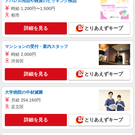
アパレル用品や雑貨のピッキング検品
派遣社員
株式会社kotrio /●OK-H-1975712
時給 1,200円〜1,500円
柏市
備前市｜シニア向けマンションでの生活サポー
ト・フロアの巡回
詳細を見る
とりあえずキープ
時給1350円〜2062円 ＜日払い有/週払い有/交
通費全支給(ガソリン代含む)＞
備前市 西片上駅周辺
マンションの受付・案内スタッフ
時給 2,000円
詳細を見る
キープ
渋谷区
派遣社員
詳細を見る
とりあえずキープ
株式会社kotrio /●OK-H-2021296
備前市｜サ高住STAFF＊落ち着いた雰囲気で
ゆったりお仕事♪
大学病院の中材滅菌
時給1350円〜2062円 ＜日払い有/週払い有/交
月給 254,160円
通費全支給(ガソリン代含む)＞
足立区
備前市 西片上駅周辺
詳細を見る
とりあえずキープ
詳細を見る
キープ
派遣社員