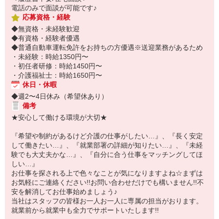
電話のみで面談が可能です♪
応募資格・経験
◆無資格・未経験歓迎
◆有資格・経験者優遇
◆普通自動車運転免許をお持ちの方優遇※送迎業務があるため
・未経験：時給1350円〜
・初任者研修：時給1450円〜
・介護福祉士：時給1650円〜
休日・休暇
◆週2〜4日休み（希望休あり）
備考
★安心して働ける環境が大切★
『希望や制約があるけど介護の仕事がしたい…』、『長く安定
して働きたい…』、『就業部署の詳細が知りたい…』、『未経
験でも大丈夫かな…』、『自分に合う仕事をマッチングしてほ
しい…』
お仕事を探される上で色々なことが気になりますよね☆まずは
お気軽にご連絡ください!!お問い合わせだけでも構いません!!不
安を解消してお仕事始めましょう♪
当社はスタッフの皆様お一人お一人に専属の担当がおります。
就業前から就業中も全力でサポートいたします!!