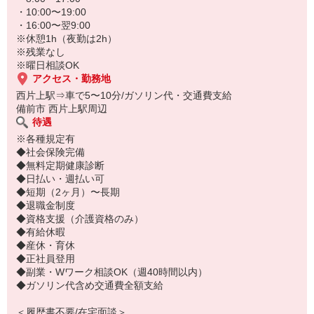
・10:00〜19:00
・16:00〜翌9:00
※休憩1h（夜勤は2h）
※残業なし
※曜日相談OK
アクセス・勤務地
西片上駅⇒車で5〜10分/ガソリン代・交通費支給
備前市 西片上駅周辺
待遇
※各種規定有
◆社会保険完備
◆無料定期健康診断
◆日払い・週払い可
◆短期（2ヶ月）〜長期
◆退職金制度
◆資格支援（介護資格のみ）
◆有給休暇
◆産休・育休
◆正社員登用
◆副業・Wワーク相談OK（週40時間以内）
◆ガソリン代含め交通費全額支給
＜履歴書不要/在宅面談＞