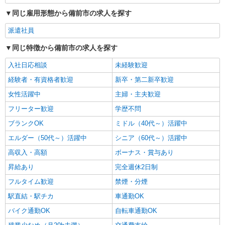
初任者以上：時給1450円〜1812円
同じ雇用形態から備前市の求人を探す
岡山県備前市
派遣社員
詳細を見る
同じ特徴から備前市の求人を探す
キープ
入社日応相談
未経験歓迎
経験者・有資格者歓迎
新卒・第二新卒歓迎
女性活躍中
主婦・主夫歓迎
フリーター歓迎
学歴不問
ブランクOK
ミドル（40代～）活躍中
エルダー（50代～）活躍中
シニア（60代～）活躍中
高収入・高額
ボーナス・賞与あり
昇給あり
完全週休2日制
フルタイム歓迎
禁煙・分煙
駅直結・駅チカ
車通勤OK
バイク通勤OK
自転車通勤OK