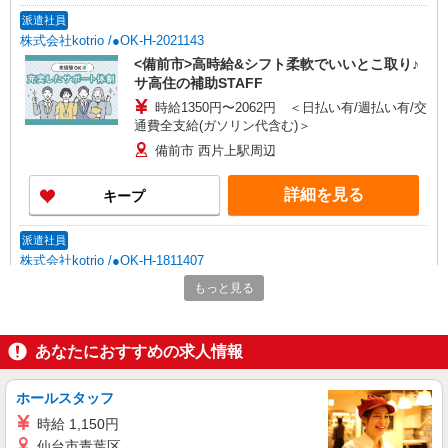
派遣社員
株式会社kotrio /●OK-H-2021143
<備前市>高時給&シフト柔軟でいいとこ取り♪
サ高住の補助STAFF
時給1350円〜2062円 ＜日払い有/週払い有/交
通費全支給(ガソリン代含む)＞
備前市 西片上駅周辺
詳細を見る
キープ
派遣社員
株式会社kotrio /●OK-H-1811407
シニア向けマンションで見守り・食事配膳など
もっと見る
＊備前市＊。日払可
時給1450円〜2062円 ＜日払い有/週払い有/交
通費全支給(ガソリン代含む)＞
あなたにおすすめの求人情報
備前市 西片上駅周辺
ホールスタッフ
詳細を見る
キープ
時給 1,150円
仙台市青葉区