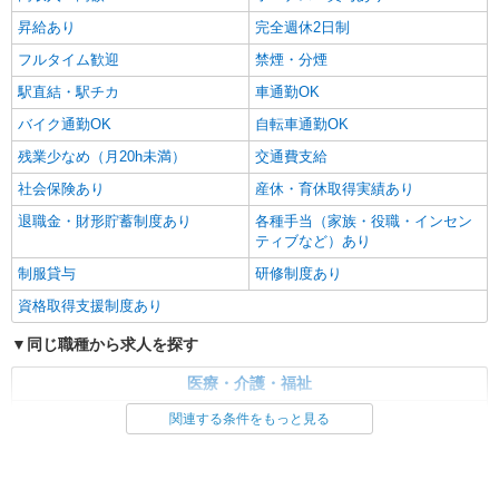
昇給あり
完全週休2日制
フルタイム歓迎
禁煙・分煙
駅直結・駅チカ
車通勤OK
バイク通勤OK
自転車通勤OK
残業少なめ（月20h未満）
交通費支給
社会保険あり
産休・育休取得実績あり
退職金・財形貯蓄制度あり
各種手当（家族・役職・インセン
ティブなど）あり
制服貸与
研修制度あり
資格取得支援制度あり
同じ職種から求人を探す
医療・介護・福祉
介護職・ヘルパー
関連する条件をもっと見る
同じ特徴から求人を探す
未経験歓迎
ミドル（40代～）活躍中