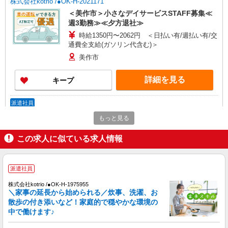
株式会社kotrio /●OK-H-2021171
＜美作市＞小さなデイサービスSTAFF募集≪
週3勤務≫≪夕方退社≫
時給1350円〜2062円 ＜日払い有/週払い有/交
通費全支給(ガソリン代含む)＞
美作市
詳細を見る
キープ
派遣社員
株式会社kotrio /●OK-H-1993654
もっと見る
美作市｜サ高住STAFF＊落ち着いた雰囲気で
ゆったりお仕事♪
この求人に似ている求人情報
時給1350円〜2062円 ＜日払い有/週払い有/交
通費全支給(ガソリン代含む)＞
派遣社員
美作市
株式会社kotrio /●OK-H-1975955
詳細を見る
＼家事の延長から始められる／炊事、洗濯、お
キープ
散歩の付き添いなど！家庭的で穏やかな環境の
中で働けます♪
派遣社員
株式会社kotrio /●OK-H-2021010