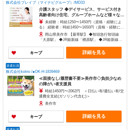
株式会社ブレイブ（マイナビグループ）/MD33
介護スタッフ ◆デイサービス、サービス付き
高齢者向け住宅、グループホームなど様々な勤
務先から選べます。
未経験：時給1250〜1450円（資格・経験によ
る） 経験者：時給1450〜1650円（資格・経験によ
る） ◎月収例 時給1650円×1日8時間×22日（週5
岡山県美作市 【最寄駅】 ◆智頭急行智頭線
日）＝29万400円 ◆昇給あり ◆支払い方法 ※日払
「大原駅」 ◆JR姫新線「楢原駅」 ◆JR姫新線
い/週払い/月払い対応も可能です。詳しくは面談時
「林野駅」 ★その他、近隣に多数勤務地ありま
にご相談ください。 ◆交通費：別途全額支給 ※当
す！
詳細を見る
キープ
社規定あり
派遣社員
株式会社kotrio /●OK-H-1839469
≪面接なし/履歴書不要≫美作市◇負担少なめ
の障がい者支援員
時給1450円〜2062円 ＜日払い有/週払い有/交
通費全支給(ガソリン代含む)＞
美作市
詳細を見る
キープ
派遣社員