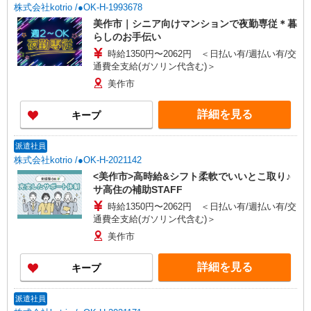
株式会社kotrio /●OK-H-1993678
美作市｜シニア向けマンションで夜勤専従＊暮
らしのお手伝い
時給1350円〜2062円 ＜日払い有/週払い有/交
通費全支給(ガソリン代含む)＞
美作市
詳細を見る
キープ
派遣社員
株式会社kotrio /●OK-H-2021142
<美作市>高時給&シフト柔軟でいいとこ取り♪
サ高住の補助STAFF
時給1350円〜2062円 ＜日払い有/週払い有/交
通費全支給(ガソリン代含む)＞
美作市
詳細を見る
キープ
派遣社員