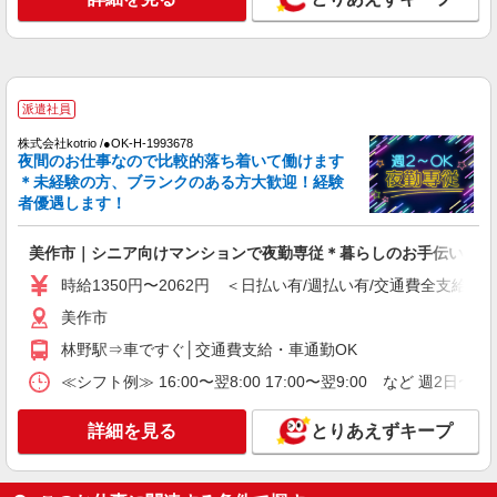
派遣社員
株式会社kotrio /●OK-H-1993678
夜間のお仕事なので比較的落ち着いて働けます
＊未経験の方、ブランクのある方大歓迎！経験
者優遇します！
美作市｜シニア向けマンションで夜勤専従＊暮らしのお手伝い
時給1350円〜2062円 ＜日払い有/週払い有/交通費全支給(ガ
美作市
林野駅⇒車ですぐ│交通費支給・車通勤OK
≪シフト例≫ 16:00〜翌8:00 17:00〜翌9:00 など 週2日〜
詳細を見る
とりあえずキープ