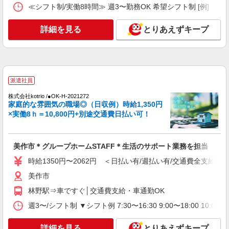
美作市⇒需要のある福祉業界で介護デビュー＊
≪シフト制/実働8時間≫ 週3〜勤務OK 希望シフト制 [例] ・7:30〜1
資格支援あり
時給1350円〜2062円 ＜日払い有/週払い有/交
詳細を見る
とりあえずキープ
通費全支給(ガソリン代含む)＞
美作市
詳細を見る
キープ
派遣社員
派遣社員
株式会社kotrio /●OK-H-2021272
株式会社kotrio /●OK-H-1976006
家庭的な雰囲気の職場◎（日収例）時給1,350円
美作市★シフト柔軟で長く働きやすいシニア向
×実働8ｈ＝10,800円+別途交通費日払い可！
けマンション
時給1350円〜2062円 ＜日払い有/週払い有/交
通費全支給(ガソリン代含む)＞
美作市＊グループホームSTAFF＊生活のサポート業務を担当
美作市 林野駅周辺
時給1350円〜2062円 ＜日払い有/週払い有/交通費全支給(ガ
美作市
詳細を見る
キープ
林野駅⇒車ですぐ│交通費支給・車通勤OK
週3〜/シフト制 ▼シフト例 7:30〜16:30 9:00〜18:00 
詳細を見る
とりあえずキープ