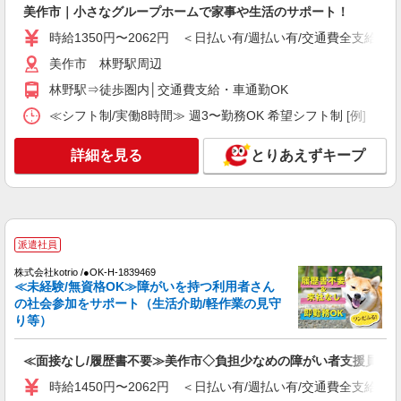
美作市｜小さなグループホームで家事や生活のサポート！
美作市｜日払いOK！日収1万円超え×サ高住ス
タッフ！
時給1350円〜2062円 ＜日払い有/週払い有/交通費全支給(ガ
時給1350円〜2062円 ＜日払い有/週払い有/交
美作市 林野駅周辺
通費全支給(ガソリン代含む)＞
林野駅⇒徒歩圏内│交通費支給・車通勤OK
美作市
≪シフト制/実働8時間≫ 週3〜勤務OK 希望シフト制 [例] ・8:00〜
詳細を見る
キープ
詳細を見る
とりあえずキープ
派遣社員
株式会社kotrio /●OK-H-1993630
美作市＊グループホームSTAFF＊生活のサポ
ート業務を担当
派遣社員
時給1350円〜2062円 ＜日払い有/週払い有/交
通費全支給(ガソリン代含む)＞
株式会社kotrio /●OK-H-1839469
≪未経験/無資格OK≫障がいを持つ利用者さん
美作市
の社会参加をサポート（生活介助/軽作業の見守
り等）
詳細を見る
キープ
≪面接なし/履歴書不要≫美作市◇負担少なめの障がい者支援員
派遣社員
時給1450円〜2062円 ＜日払い有/週払い有/交通費全支給(ガ
株式会社kotrio /●OK-H-1975714