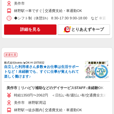
美作市｜シニア向けマンションでの生活サポー
美作市
ト・フロアの巡回
林野駅⇒車ですぐ│交通費支給・車通勤OK
時給1350円〜2062円 ＜日払い有/週払い有/交
◆シフト制（休憩1h） 8:30-17:30 9:00-18:00 など ※週
通費全支給(ガソリン代含む)＞
美作市 林野駅周辺
詳細を見る
とりあえずキープ
詳細を見る
キープ
派遣社員
株式会社kotrio /●OK-H-2021295
派遣社員
美作市｜サ高住STAFF＊落ち着いた雰囲気で
株式会社kotrio /●OK-H-1975932
ゆったりお仕事♪
自立した利用者さん多数★お仕事は生活サポー
時給1350円〜2062円 ＜日払い有/週払い有/交
トなど！未経験でも、すぐに仕事が覚えられて
通費全支給(ガソリン代含む)＞
楽しく働けます♪
美作市
美作市｜リハビリ補助などのデイサービスSTAFF♪未経験OK
詳細を見る
キープ
時給1350円〜2062円 ＜日払い有/週払い有/交通費全支給(ガ
美作市 林野駅周辺
派遣社員
株式会社kotrio /●OK-H-1993702
林野駅⇒徒歩圏内│交通費支給・車通勤OK