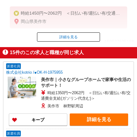
時給1450円〜2062円 ＜日払い有/週払い有/交通費
全支給(ガソリン代含む)＞
岡山県美作市
詳細を見る
ID：AE0527635168
15
件のこの求人と職種が同じ求人
掲載期間終了
派遣社員
株式会社kotrio /●OK-H-1975955
美作市｜小さなグループホームで家事や生活の
サポート！
時給1350円〜2062円 ＜日払い有/週払い有/交
通費全支給(ガソリン代含む)＞
美作市 林野駅周辺
詳細を見る
キープ
派遣社員