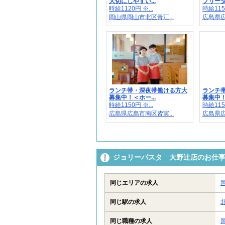
大切にしやすい...
フリータ
時給1120円 ※...
時給1150
岡山県岡山市北区青江...
広島県広
ランチ帯・深夜帯働ける方大
ランチ
募集中！＜ホー...
募集中！
時給1150円 ※...
時給1150
広島県広島市南区皆実...
広島県広
ジョリーパスタ 大野辻店のお仕
同じエリアの求人
同じ駅の求人
同じ職種の求人