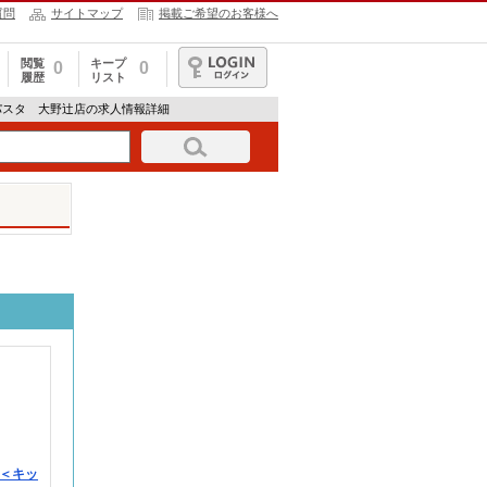
質問
サイトマップ
掲載ご希望のお客様へ
閲覧
キープ
0
0
履歴
リスト
ログイン
パスタ 大野辻店の求人情報詳細
＜キッ