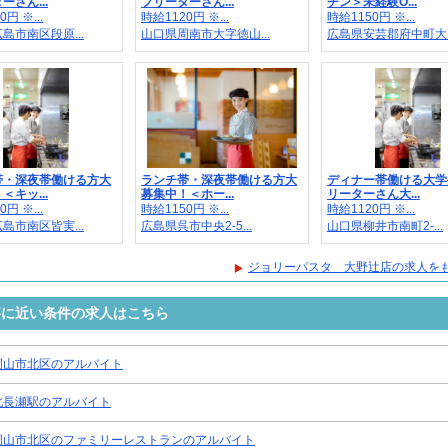
ーさん...
フリーターさん...
チン＞未経験O...
円 ※...
時給1120円 ※...
時給1150円 ※...
島市南区段原...
山口県周南市大字徳山...
広島県安芸郡府中町大..
帯・深夜帯働ける方大
ランチ帯・深夜帯働ける方大
ディナー帯働ける大学
＜キッ...
募集中！＜ホー...
リーターさん大...
円 ※...
時給1150円 ※...
時給1120円 ※...
島市南区皆実...
広島県呉市中央2-5...
山口県柳井市南町2-...
ジョリーパスタ 大野辻店の求人を
事に近い条件の求人はこちら
岡山市北区のアルバイト
北長瀬駅のアルバイト
岡山市北区のファミリーレストランのアルバイト