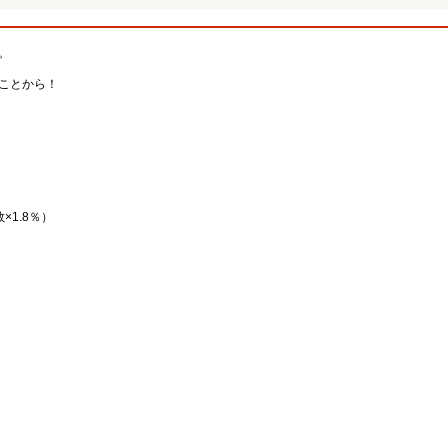
。
ことから！
1.8％）