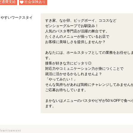
交通費支給
社会保険あり
しやすいワークスタイ
すき家、なか卯、ビッグボーイ、ココスなど
ゼンショーグループでお馴染み！
人気のパスタ専門店が活躍の舞台です。
たくさんのメニューが揃っているお店で
お客様に美味しさを提供しませんか？
あなたには、ホールスタッフとしての業務をお任せし
す。
接客が好きな方にピッタリ◎
対応力やコミュニケーション力が身につくことで
就活に活かせるかもしれませんよ？
「やってみたい！」
そんな気持ちがあれば気軽にチャレンジしてみません
ご応募お待ちしています。
まかないはメニューのパスタやピザが50％OFFで食べ
ます。