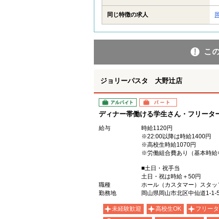
同じ特徴の求人
こ
ジョリーパスタ 大野辻店
アルバイト
パート
ディナー帯働ける学生さん・フリータ
給与
時給1120円
※22:00以降は時給1400円
※高校生時給1070円
※労働組合費あり（基本時給×
■土日・祝手当
土日・祝は時給＋50円
職種
ホール（カスタマー）スタッ
勤務地
岡山県岡山市北区中仙道1-1-
未経験歓迎
高校生OK
フリータ