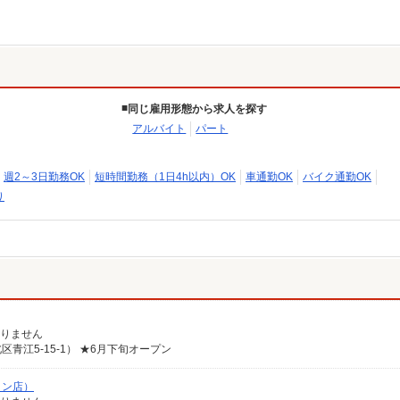
同じ雇用形態から求人を探す
アルバイト
パート
週2～3日勤務OK
短時間勤務（1日4h以内）OK
車通勤OK
バイク通勤OK
り
ありません
江5-15-1） ★6月下旬オープン
メン店）