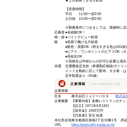
★土日勤務できる方歓迎
【営業時間】
平日 11:00〜翌0:00
土日祝 10:00〜翌0:00
※勤務条件につきましては、面接時に店
応募資
●未経験OK！
格・経
●バイトデビュー歓迎
験
●長期で働ける方歓迎
●髪色：茶髪OK（明るすぎる色はNG/規
●ピアス：ワンポイントのピアスOK（
●高校生OK
※高校生は学校からの許可が必要な場合
待遇
交通費規定支給（車通勤応相談/ガソリ
イントを勤続に応じて配布。すき家・は
定年制度あり（65歳）
企業情報
社名
株式会社ジョリーパスタ
株式会
企業概要
【事業内容】各種レストランのナシ
【設立】1971年9月18日
【資本金】1000万円
【代表者】安元 祐貴
本社所在地
東京都港区港南2丁目18番1号 JR
URL
https://www.jolly-pasta.co.jp/