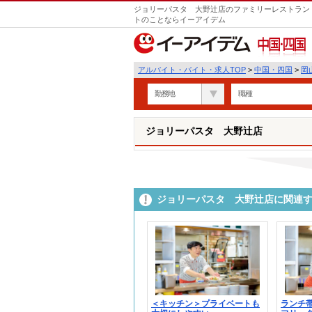
ジョリーパスタ 大野辻店のファミリーレストラン・
トのことならイーアイデム
中国・四国
アルバイト・バイト・求人TOP
>
中国・四国
>
岡
勤務地
職種
ジョリーパスタ 大野辻店
ジョリーパスタ 大野辻店に関連
＜キッチン＞プライベートも
ランチ