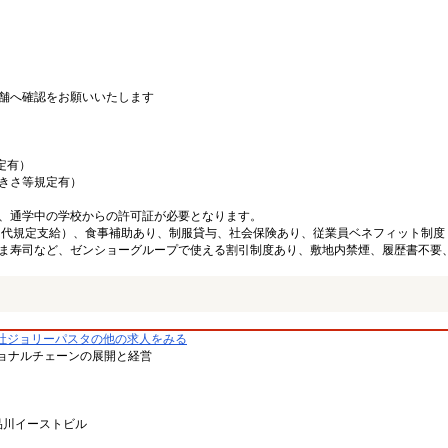
舗へ確認をお願いいたします
定有）
大きさ等規定有）
、通学中の学校からの許可証が必要となります。
ン代規定支給）、食事補助あり、制服貸与、社会保険あり、従業員ベネフィット制度
ま寿司など、ゼンショーグループで使える割引制度あり、敷地内禁煙、履歴書不要
社ジョリーパスタの他の求人をみる
ョナルチェーンの展開と経営
品川イーストビル