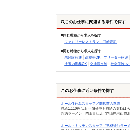
このお仕事に関連する条件で探す
同じ職種から求人を探す
ファミリーレストラン・回転寿司
同じ特徴から求人を探す
未経験歓迎
高校生OK
フリーター歓迎
扶養内勤務OK
交通費支給
社会保険あ
このお仕事に近い条件で探す
ホール仕込みスタッフ／開店前の準備
時給1,110円以上 ※研修中も時給の変動は
丸源ラーメン 岡山青江店（岡山県岡山市北区青
ホール・キッチンスタッフ（熟成醤油ラー