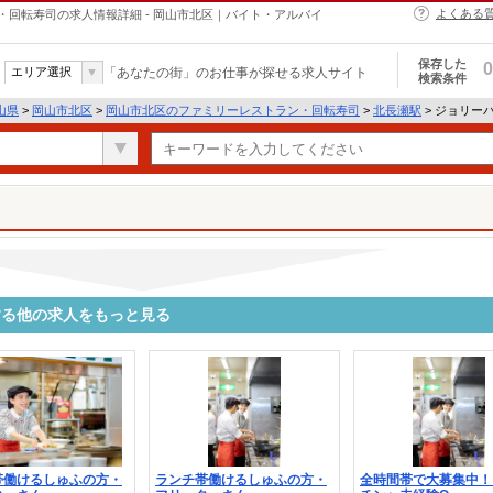
よくある
回転寿司の求人情報詳細 - 岡山市北区｜バイト・アルバイ
保存した
0
エリア選択
「あなたの街」のお仕事が探せる求人サイト
検索条件
山県
>
岡山市北区
>
岡山市北区のファミリーレストラン・回転寿司
>
北長瀬駅
> ジョリー
する他の求人をもっと見る
帯働けるしゅふの方・
ランチ帯働けるしゅふの方・
全時間帯で大募集中！