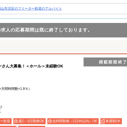
岡山市北区のフリーター歓迎のアルバイト
の求人の応募期間は既に終了しております。
ーさん大募集！＜ホール＞未経験OK
月間時間数×1.8％）
フ
5
ー歓迎
週2～3日勤務OK
短時間勤務（1日4h以内）OK
車通勤OK