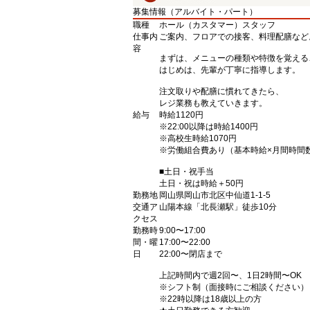
募集情報（アルバイト・パート）
職種
ホール（カスタマー）スタッフ
仕事内
ご案内、フロアでの接客、料理配膳など
容
まずは、メニューの種類や特徴を覚える
はじめは、先輩が丁寧に指導します。
注文取りや配膳に慣れてきたら、
レジ業務も教えていきます。
給与
時給1120円
※22:00以降は時給1400円
※高校生時給1070円
※労働組合費あり（基本時給×月間時間数×
■土日・祝手当
土日・祝は時給＋50円
勤務地
岡山県岡山市北区中仙道1-1-5
交通ア
山陽本線「北長瀬駅」徒歩10分
クセス
勤務時
9:00〜17:00
間・曜
17:00〜22:00
日
22:00〜閉店まで
上記時間内で週2回〜、1日2時間〜OK
※シフト制（面接時にご相談ください）
※22時以降は18歳以上の方