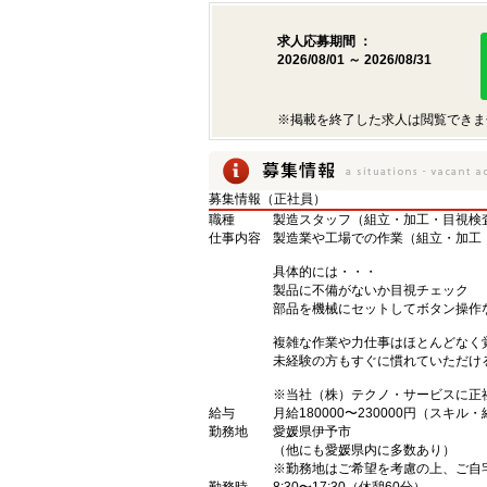
求人応募期間 ：
2026/08/01 ～ 2026/08/31
※掲載を終了した求人は閲覧できま
募集情報（正社員）
職種
製造スタッフ（組立・加工・目視検
仕事内容
製造業や工場での作業（組立・加工
具体的には・・・
製品に不備がないか目視チェック
部品を機械にセットしてボタン操作
複雑な作業や力仕事はほとんどなく
未経験の方もすぐに慣れていただけ
※当社（株）テクノ・サービスに正
給与
月給180000〜230000円（スキル
勤務地
愛媛県伊予市
（他にも愛媛県内に多数あり）
※勤務地はご希望を考慮の上、ご自