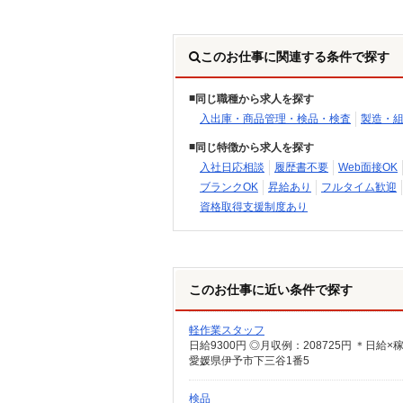
このお仕事に関連する条件で探す
同じ職種から求人を探す
入出庫・商品管理・検品・検査
製造・
同じ特徴から求人を探す
入社日応相談
履歴書不要
Web面接OK
ブランクOK
昇給あり
フルタイム歓迎
資格取得支援制度あり
このお仕事に近い条件で探す
軽作業スタッフ
日給9300円 ◎月収例：208725円 ＊日給×
愛媛県伊予市下三谷1番5
検品