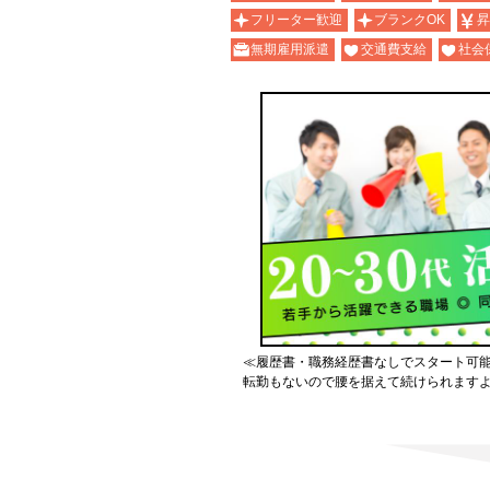
フリーター歓迎
ブランクOK
昇
無期雇用派遣
交通費支給
社会
≪履歴書・職務経歴書なしでスタート可
転勤もないので腰を据えて続けられます