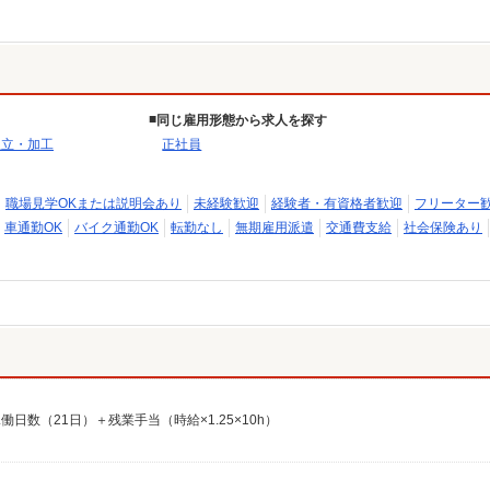
同じ雇用形態から求人を探す
組立・加工
正社員
職場見学OKまたは説明会あり
未経験歓迎
経験者・有資格者歓迎
フリーター
車通勤OK
バイク通勤OK
転勤なし
無期雇用派遣
交通費支給
社会保険あり
稼働日数（21日）＋残業手当（時給×1.25×10h）