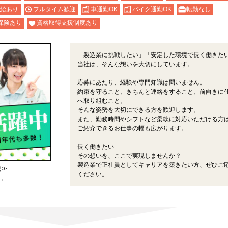
給あり
フルタイム歓迎
車通勤OK
バイク通勤OK
転勤なし
保険あり
資格取得支援制度あり
「製造業に挑戦したい」「安定した環境で長く働きた
当社は、そんな想いを大切にしています。
応募にあたり、経験や専門知識は問いません。
約束を守ること、きちんと連絡をすること、前向きに
へ取り組むこと。
そんな姿勢を大切にできる方を歓迎します。
また、勤務時間やシフトなど柔軟に対応いただける方
ご紹介できるお仕事の幅も広がります。
長く働きたい――
その想いを、ここで実現しませんか？
製造業で正社員としてキャリアを築きたい方、ぜひご
能≫
ください。
よ。