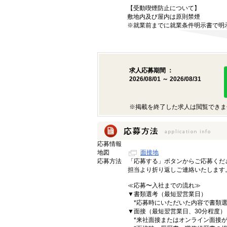
【受動喫煙防止について】
敷地内及び屋内は原則禁煙
※就業前までに就業条件明示書で明
求人応募期間 ：
2026/08/01 ～ 2026/08/31
※掲載を終了した求人は閲覧できま
応募情報
地図
面接地
応募方法
「応募する」ボタンからご応募くだ
担当より折り返しご連絡いたします
≪応募〜入社までの流れ≫
▼書類選考（最短翌営業日）
*応募時にいただいた内容で書類選
▼面接（最短翌営業日、30分程度）
*来社面接またはオンライン面接が