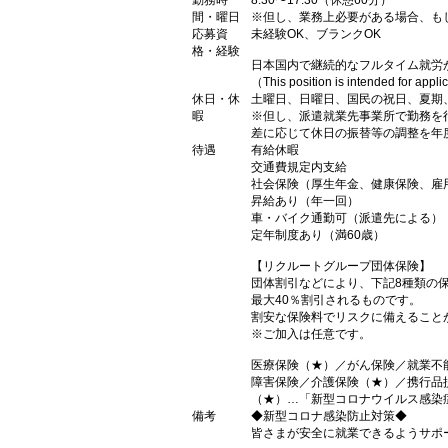
勤務時
8:30〜17:30（休憩60分）
間・曜日
※但し、業務上必要がある場合、も
応募資
未経験OK、ブランクOK
格・経験
日本国内で継続的なフルタイム就労
（This position is intended for appl
休日・休
土曜日、日曜日、国民の祝日、夏期
暇
※但し、派遣就業先事業所で勤務を
差に応じて休日の振替等の調整を年
待遇
有給休暇
交通費規定内支給
社会保険（厚生年金、健康保険、雇
昇給あり（年一回）
車・バイク通勤可（派遣先による）
定年制度あり（満60歳）
【リクルートグループ団体保険】
団体割引などにより、下記8種類の
最大40％割引されるものです。
割安な保険料でリスクに備えること
※ご加入は任意です。
医療保険（★）／がん保険／就業不
障害保険／介護保険（★）／携行品
（★）…「新型コロナウイルス感染
備考
◆新型コロナ感染防止対策◆
皆さまが安全に就業できるようサポ