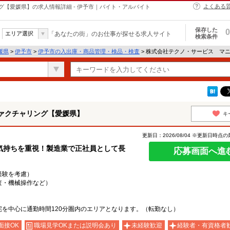
よくある
【愛媛県】の求人情報詳細 - 伊予市｜バイト・アルバイト
保存した
0
エリア選択
「あなたの街」のお仕事が探せる求人サイト
検索条件
媛県
>
伊予市
>
伊予市の入出庫・商品管理・検品・検査
> 株式会社テクノ・サービス マ
ァクチャリング【愛媛県】
キ
更新日：2026/08/04 ※更新日時点
気持ちを重視！製造業で正社員として長
応募画面へ進
・経験を考慮）
査・機械操作など）
を中心に通勤時間120分圏内のエリアとなります。（転勤なし）
面接OK
職場見学OKまたは説明会あり
未経験歓迎
経験者・有資格者