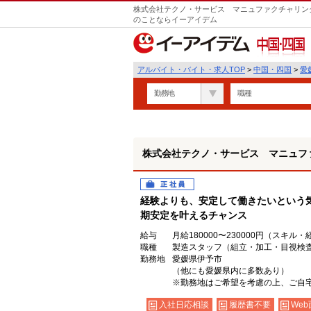
株式会社テクノ・サービス マニュファクチャリング
のことならイーアイデム
中国・四国
アルバイト・バイト・求人TOP
>
中国・四国
>
愛
勤務地
職種
株式会社テクノ・サービス マニュフ
正社員
経験よりも、安定して働きたいという
期安定を叶えるチャンス
給与
月給180000〜230000円（スキル
職種
製造スタッフ（組立・加工・目視検
勤務地
愛媛県伊予市
（他にも愛媛県内に多数あり）
※勤務地はご希望を考慮の上、ご自宅
入社日応相談
履歴書不要
Web