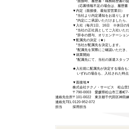
*面接時、履歴書・職務経歴書の提
（応募情報不足の場合は、履歴書
▼内定（面接後、最短翌営業日）
*当社より内定通知をお送りしま
*内定にご承諾いただけましたら、
▼入社（毎月1日、16日 ※休日の
*当社の正社員としてご入社いただ
*辞令の授与、オリエンテーション
▼配属先の決定（★）
*当社が配属先を決定します。
*配属先を実際にご確認いただき、
▼就業開始
*配属先にて、当社の派遣スタッフ
★入社前に配属先が決定する場合も
いずれの場合も、入社された時点
▼面接地▼
株式会社テクノ・サービス 松山営
〒790-0003 愛媛県松山市三番町
連絡先住所
〒101-0022 東京都千代田区神田
連絡先TEL
0120-952-072
担当
採用担当