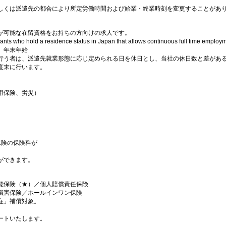
しくは派遣先の都合により所定労働時間および始業・終業時刻を変更することがあ
が可能な在留資格をお持ちの方向けの求人です。
icants who hold a residence status in Japan that allows continuous full time emplo
、年末年始
行う者は、派遣先就業形態に応じ定められる日を休日とし、当社の休日数と差があ
度末に行います。
用保険、労災）
保険の保険料が
ができます。
能保険（★）／個人賠償責任保険
損害保険／ホールインワン保険
症」補償対象。
ートいたします。