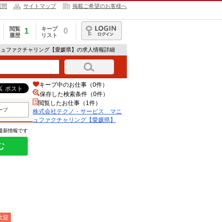
質問
サイトマップ
掲載ご希望のお客様へ
閲覧
キープ
1
0
履歴
リスト
ログイン
ニュファクチャリング【愛媛県】の求人情報詳細
キープ中のお仕事（0件）
保存した検索条件（
0
件）
閲覧したお仕事（1件）
ープ
株式会社テクノ・サービス マニ
ュファクチャリング【愛媛県】
の最新情報です
む
歓迎