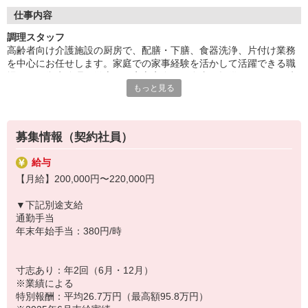
◆働いた分を必要な時に
働いた分の給与を給料日前に受け取れる「給与前払い制度」を導
仕事内容
入。前借りではなく、実際の勤務実績に応じて利用できる福利厚
調理スタッフ
生制度です。※入社翌月の第5営業日より利用可能
高齢者向け介護施設の厨房で、配膳・下膳、食器洗浄、片付け業務
を中心にお任せします。家庭での家事経験を活かして活躍できる職
場です。衛生管理を徹底し、安心安全なお食事を提供。イベント時
もっと見る
には特別食や行事食の献立をご自身で立案していただくこともあり
ます。
◆充実した研修制度
募集情報（契約社員）
現場経験の有無を問わず、全スタッフが成長できるよう多彩な研修
制度を用意。OJT研修から始まり、入社時研修、サービス別研修、
給与
オーダーメイド研修など多岐に渡ります。経験者の方はもちろん、
【月給】200,000円〜220,000円
未経験の方も着実に知識と技術が身につき、自信を持って活躍でき
る環境です。
▼下記別途支給
通勤手当
◆新しい一歩を応援
年末年始手当：380円/時
そよ風には幅広い世代のスタッフが在籍しています！「子育てが落
ち着いたので再び社会に出たい」「人の役に立つ仕事がしたい」と
いう方に最適です。分からないことや困ったことがあれば、すぐに
寸志あり：年2回（6月・12月）
フォローし合える環境なので、安心してチャレンジできます。新た
※業績による
な一歩を応援する職場です。
特別報酬：平均26.7万円（最高額95.8万円）