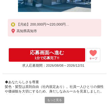
【月給】200,000円〜220,000円
高知県高知市
▼下記別途支給
通勤手当
年末年始手当：380円/時
応募画面へ進む
寸志あり：年2回（6月・12月）
1分で応募完了!!
キープ
※業績による
求人応募期間：2026/08/08～2026/12/31
特別報酬：平均26.7万円（最高額95.8万円）
※2025年6月支給実績
◆あなたらしさを尊重
髪色・髪型は原則自由（社内規定あり）。社員一人ひとりの個性
や価値観を大切にするため、身だしなみルールを見直しました。
清潔感と節度を大切にできれば、自分らしいスタイルで無理なく
もっと見る
働ける環境です。