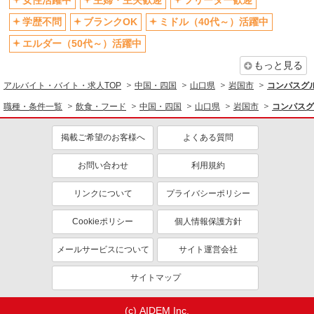
女性活躍中
主婦・主夫歓迎
フリーター歓迎
学歴不問
ブランクOK
ミドル（40代～）活躍中
エルダー（50代～）活躍中
もっと見る
アルバイト・バイト・求人TOP
中国・四国
山口県
岩国市
コンパスグル
職種・条件一覧
飲食・フード
中国・四国
山口県
岩国市
コンパスグ
掲載ご希望のお客様へ
よくある質問
お問い合わせ
利用規約
リンクについて
プライバシーポリシー
Cookieポリシー
個人情報保護方針
メールサービスについて
サイト運営会社
サイトマップ
(c) AIDEM Inc.