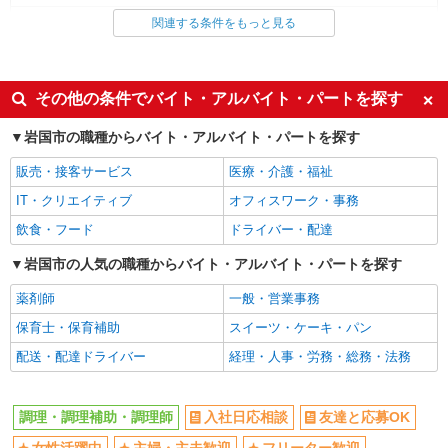
調理・調理補助・調理師
関連する条件をもっと見る
同じ特徴から求人を探す
ミドル（40代～）活躍中
交通費支給
その他の条件でバイト・アルバイト・パートを探す
社会保険あり
社員登用あり
岩国市の職種からバイト・アルバイト・パートを探す
未経験歓迎
大学生歓迎
販売・接客サービス
医療・介護・福祉
週2～3日勤務OK
短時間勤務（1日4h以内）OK
IT・クリエイティブ
オフィスワーク・事務
扶養内勤務OK
副業・WワークOK
飲食・フード
ドライバー・配達
まかない・食事補助
岩国市の人気の職種からバイト・アルバイト・パートを探す
薬剤師
一般・営業事務
保育士・保育補助
スイーツ・ケーキ・パン
配送・配達ドライバー
経理・人事・労務・総務・法務
調理・調理補助・調理師
入社日応相談
友達と応募OK