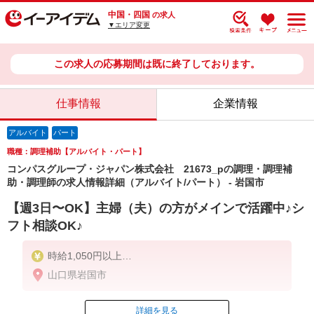
中国・四国
の求人
▼エリア変更
この求人の応募期間は既に終了しております。
仕事情報
企業情報
アルバイト
パート
職種：調理補助【アルバイト・パート】
コンパスグループ・ジャパン株式会社 21673_pの調理・調理補
助・調理師の求人情報詳細（アルバイト/パート） - 岩国市
【週3日〜OK】主婦（夫）の方がメインで活躍中♪シ
フト相談OK♪
時給1,050円以上
山口県岩国市
残業が発生した場合、残業代を1分単位で別途支給し
ます。
詳細を見る