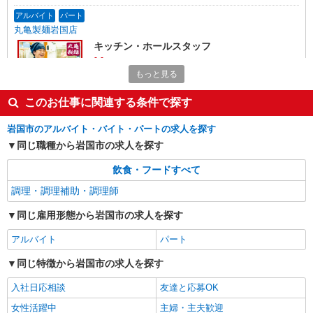
アルバイト
パート
丸亀製麺岩国店
キッチン・ホールスタッフ
時給1200円〜 ☆22時以降は時給25％UP（深夜
もっと見る
割増有）
山口県岩国市室の木町１－９－１０
このお仕事に関連する条件で探す
詳細を見る
キープ
岩国市のアルバイト・バイト・パートの求人を探す
同じ職種から岩国市の求人を探す
飲食・フードすべて
調理・調理補助・調理師
同じ雇用形態から岩国市の求人を探す
アルバイト
パート
同じ特徴から岩国市の求人を探す
入社日応相談
友達と応募OK
女性活躍中
主婦・主夫歓迎