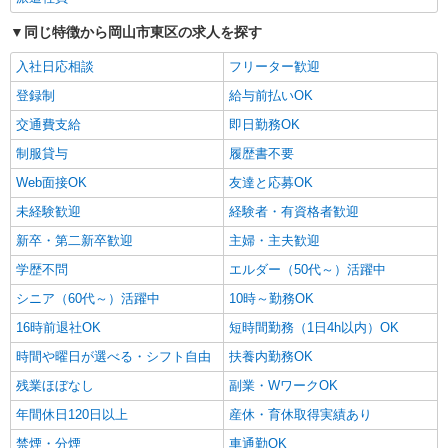
同じ特徴から岡山市東区の求人を探す
入社日応相談
フリーター歓迎
登録制
給与前払いOK
交通費支給
即日勤務OK
制服貸与
履歴書不要
Web面接OK
友達と応募OK
未経験歓迎
経験者・有資格者歓迎
新卒・第二新卒歓迎
主婦・主夫歓迎
学歴不問
エルダー（50代～）活躍中
シニア（60代～）活躍中
10時～勤務OK
16時前退社OK
短時間勤務（1日4h以内）OK
時間や曜日が選べる・シフト自由
扶養内勤務OK
残業ほぼなし
副業・WワークOK
年間休日120日以上
産休・育休取得実績あり
禁煙・分煙
車通勤OK