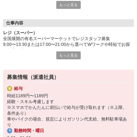
もっと見る
◎福利厚生が充実
◎残念ながら退職する時も感謝の意を込めて、退職金支給！
＼一人ひとりの働く想いと向き合う／
仕事内容
人材サービス会社です。
レジ（スーパー）
ファッション業界を中心に
全国展開の有名スーパーマーケットでレジスタッフ募集
スーパー・ドラッグストア・家電量販店
9:00〜13:30または17:00〜21:00から選べてWワークや時短でお探
など販売系のお仕事も紹介しています。
しの方も◎
まずはあなたの職種や勤務地、働き方など
もっと見る
ご希望をお聞かせくださいね。
仕事内容
あなたにぴったりを紹介いたします。
・レジ業務（自動釣銭機なので操作はかんたん）
・両替対応
募集情報（派遣社員）
・レジ周りや買い物かごの清掃、片付け
・お客様の問い合わせ対応
給与
等
時給1189円〜1189円
ゆくゆくはサービスカウンター業務をお願いします
経験・スキル考慮します
※スマホでかんたんに前払いで給与が受け取れます（※上限、
勤務地：岡山県赤磐市下市内スーパーマーケット：瀬戸駅から車で
条件あり）
約8分
車やバイクの場合、規定によりガソリン代支給、無料駐車場あ
制服：貸与＋ご自身のインナーウェア
り
期間：長期/週4〜※開始日や期間のご希望ご相談ください
勤務時間・曜日