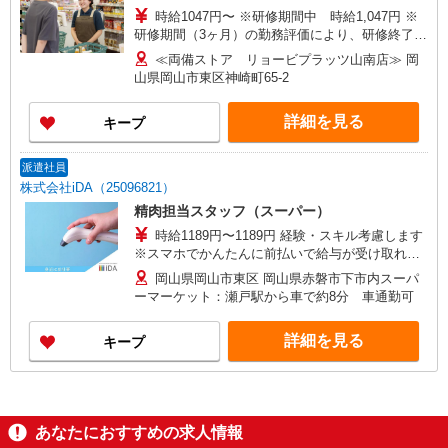
時給1047円〜 ※研修期間中 時給1,047円 ※
研修期間（3ヶ月）の勤務評価により、研修終了後
に時給を見直します
≪両備ストア リョービプラッツ山南店≫ 岡
山県岡山市東区神崎町65-2
詳細を見る
キープ
派遣社員
株式会社iDA（25096821）
精肉担当スタッフ（スーパー）
時給1189円〜1189円 経験・スキル考慮します
※スマホでかんたんに前払いで給与が受け取れま
す（※上限、条件あり） 車やバイクの場合、規定
岡山県岡山市東区 岡山県赤磐市下市内スーパ
によりガソリン代支給、無料駐車場あり
ーマーケット：瀬戸駅から車で約8分 車通勤可
詳細を見る
キープ
あなたにおすすめの求人情報