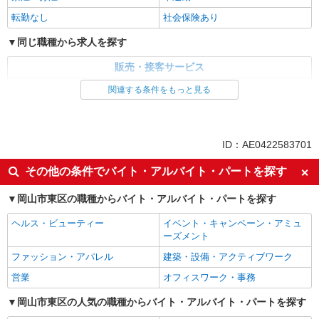
転勤なし
社会保険あり
同じ職種から求人を探す
販売・接客サービス
コンビニ・スーパー
関連する条件をもっと見る
同じ特徴から求人を探す
交通費支給
未経験歓迎
ID：AE0422583701
短時間勤務（1日4h以内）OK
扶養内勤務OK
その他の条件でバイト・アルバイト・パートを探す
副業・WワークOK
産休・育休取得実績あり
岡山市東区の職種からバイト・アルバイト・パートを探す
車通勤OK
社会保険あり
ヘルス・ビューティー
イベント・キャンペーン・アミュ
ーズメント
ファッション・アパレル
建築・設備・アクティブワーク
営業
オフィスワーク・事務
岡山市東区の人気の職種からバイト・アルバイト・パートを探す