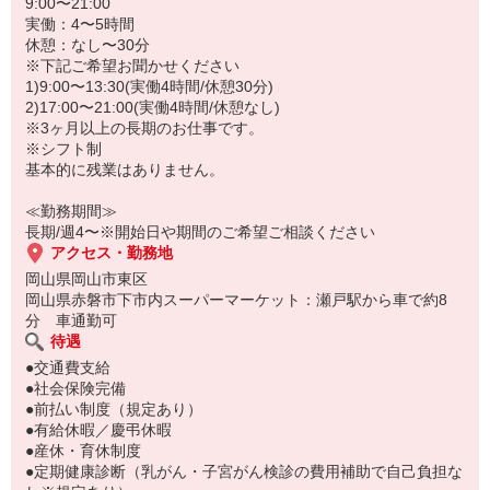
ポイント
9:00〜21:00
・履歴書不要で採用まで早い！
実働：4〜5時間
・レジ経験は一切いりません！
休憩：なし〜30分
・給与前払い制度で急な出費にも◎
※下記ご希望お聞かせください
1)9:00〜13:30(実働4時間/休憩30分)
2)17:00〜21:00(実働4時間/休憩なし)
※3ヶ月以上の長期のお仕事です。
※シフト制
基本的に残業はありません。
≪勤務期間≫
長期/週4〜※開始日や期間のご希望ご相談ください
アクセス・勤務地
岡山県岡山市東区
岡山県赤磐市下市内スーパーマーケット：瀬戸駅から車で約8
分 車通勤可
待遇
●交通費支給
●社会保険完備
●前払い制度（規定あり）
●有給休暇／慶弔休暇
●産休・育休制度
●定期健康診断（乳がん・子宮がん検診の費用補助で自己負担な