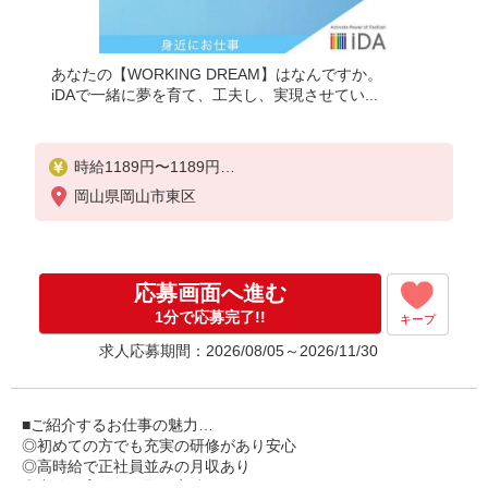
あなたの【WORKING DREAM】はなんですか。
iDAで一緒に夢を育て、工夫し、実現させてい...
時給1189円〜1189円
経験・スキル考慮します
岡山県岡山市東区
※スマホでかんたんに前払いで給与が受け取れます
（※上限、条件あり）
車やバイクの場合、規定によりガソリン代支給、無
料駐車場あり
応募画面へ進む
1分で応募完了!!
キープ
求人応募期間：2026/08/05～2026/11/30
■ご紹介するお仕事の魅力…
◎初めての方でも充実の研修があり安心
◎高時給で正社員並みの月収あり
◎産休・育休など取得実績もあり