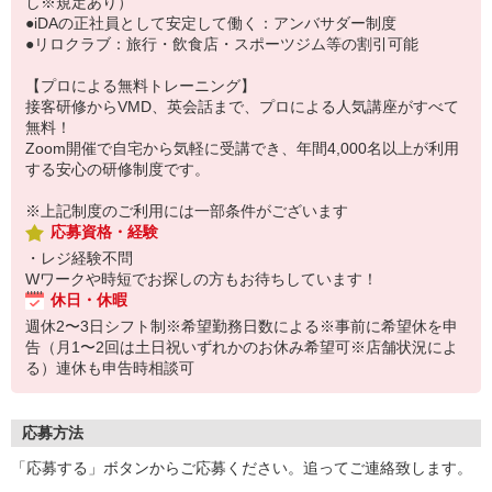
し※規定あり）
●iDAの正社員として安定して働く：アンバサダー制度
●リロクラブ：旅行・飲食店・スポーツジム等の割引可能
【プロによる無料トレーニング】
接客研修からVMD、英会話まで、プロによる人気講座がすべて
無料！
Zoom開催で自宅から気軽に受講でき、年間4,000名以上が利用
する安心の研修制度です。
※上記制度のご利用には一部条件がございます
応募資格・経験
・レジ経験不問
Wワークや時短でお探しの方もお待ちしています！
休日・休暇
週休2〜3日シフト制※希望勤務日数による※事前に希望休を申
告（月1〜2回は土日祝いずれかのお休み希望可※店舗状況によ
る）連休も申告時相談可
応募方法
「応募する」ボタンからご応募ください。追ってご連絡致します。