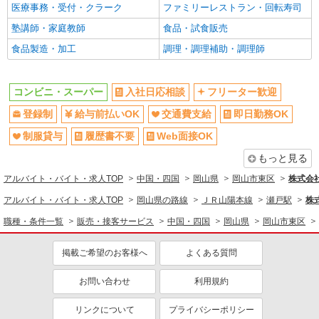
医療事務・受付・クラーク
ファミリーレストラン・回転寿司
塾講師・家庭教師
食品・試食販売
食品製造・加工
調理・調理補助・調理師
コンビニ・スーパー
入社日応相談
フリーター歓迎
登録制
給与前払いOK
交通費支給
即日勤務OK
制服貸与
履歴書不要
Web面接OK
もっと見る
アルバイト・バイト・求人TOP
中国・四国
岡山県
岡山市東区
株式会社
アルバイト・バイト・求人TOP
岡山県の路線
ＪＲ山陽本線
瀬戸駅
株
職種・条件一覧
販売・接客サービス
中国・四国
岡山県
岡山市東区
掲載ご希望のお客様へ
よくある質問
お問い合わせ
利用規約
リンクについて
プライバシーポリシー