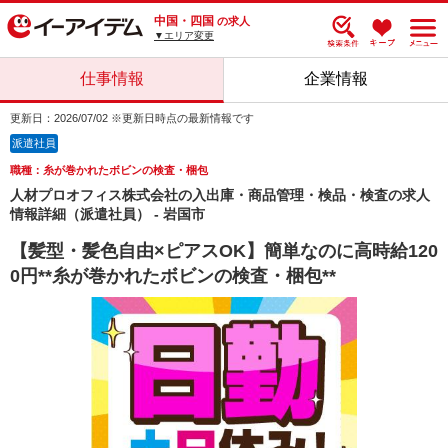
中国・四国
の求人
▼エリア変更
仕事情報
企業情報
更新日：2026/07/02 ※更新日時点の最新情報です
派遣社員
職種：糸が巻かれたボビンの検査・梱包
人材プロオフィス株式会社の入出庫・商品管理・検品・検査の求人
情報詳細（派遣社員） - 岩国市
【髪型・髪色自由×ピアスOK】簡単なのに高時給120
0円**糸が巻かれたボビンの検査・梱包**