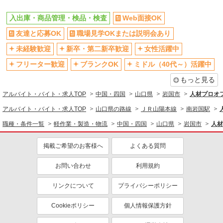
入出庫・商品管理・検品・検査
Web面接OK
友達と応募OK
職場見学OKまたは説明会あり
未経験歓迎
新卒・第二新卒歓迎
女性活躍中
フリーター歓迎
ブランクOK
ミドル（40代～）活躍中
もっと見る
アルバイト・バイト・求人TOP
中国・四国
山口県
岩国市
人材プロオ
アルバイト・バイト・求人TOP
山口県の路線
ＪＲ山陽本線
南岩国駅
職種・条件一覧
軽作業・製造・物流
中国・四国
山口県
岩国市
人材
掲載ご希望のお客様へ
よくある質問
お問い合わせ
利用規約
リンクについて
プライバシーポリシー
Cookieポリシー
個人情報保護方針