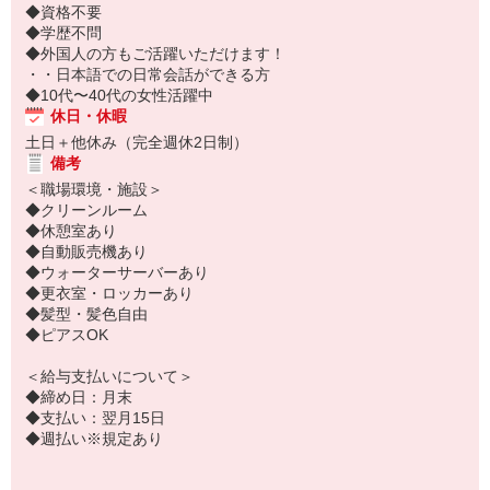
◆資格不要
◆学歴不問
◆外国人の方もご活躍いただけます！
・・日本語での日常会話ができる方
◆10代〜40代の女性活躍中
休日・休暇
土日＋他休み（完全週休2日制）
備考
＜職場環境・施設＞
◆クリーンルーム
◆休憩室あり
◆自動販売機あり
◆ウォーターサーバーあり
◆更衣室・ロッカーあり
◆髪型・髪色自由
◆ピアスOK
＜給与支払いについて＞
◆締め日：月末
◆支払い：翌月15日
◆週払い※規定あり