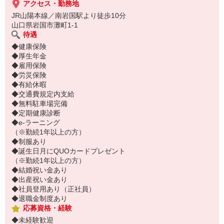
アクセス・勤務地
女性スタッフ中心に活躍中です！
JR山陽本線／南岩国駅より徒歩10分
山口県岩国市灘町1-1
＜職場の男女比＞男２：女８
待遇
◆健康保険
day/full/dn/frec/aad/low
◆厚生年金
◆雇用保険
◆労災保険
◆有給休暇
◆交通費規定内支給
◆無料駐車場完備
◆定期健康診断
◆e-ラーニング
（※勤続1年以上の方）
◆制服あり
◆誕生日月にQUOカードプレゼント
（※勤続1年以上の方）
◆結婚祝い金あり
◆出産祝い金あり
◆社員登用あり（正社員）
◆退職金制度あり
応募資格・経験
◆未経験歓迎