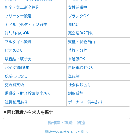
新卒・第二新卒歓迎
女性活躍中
フリーター歓迎
ブランクOK
ミドル（40代～）活躍中
週払い
給与前払いOK
完全週休2日制
フルタイム歓迎
髪型・髪色自由
ピアスOK
禁煙・分煙
駅直結・駅チカ
車通勤OK
バイク通勤OK
自転車通勤OK
残業ほぼなし
登録制
交通費支給
社会保険あり
退職金・財形貯蓄制度あり
制服貸与
社員登用あり
ボーナス・賞与あり
同じ職種から求人を探す
軽作業・製造・物流
入出庫・商品管理・検品・検査
関連する条件をもっと見る