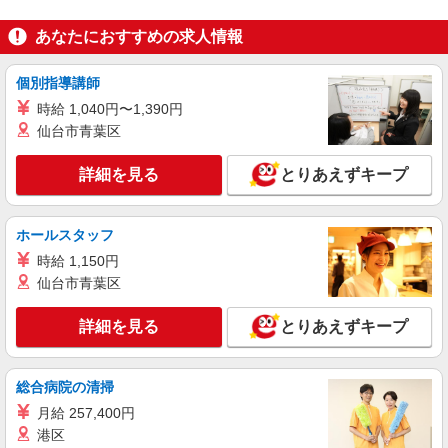
原料の検査作業
時給1,400円〜 ◆月収例）232,848円 (1,400円
あなたにおすすめの求人情報
×7.92h×21日)
山口県岩国市灘町1-1
個別指導講師
時給 1,040円〜1,390円
詳細を見る
キープ
仙台市青葉区
正社員
詳細を見る
とりあえずキープ
ゼネラルテクニカルサービス株式会社 山口営業所
製品や構造物の非破壊検査・品質調査スタッフ
ホールスタッフ
月給：25.1万円〜27.1万円 ※経験・能力を考
慮の上決定 ※上記金額に固定残業代は含みませ
時給 1,150円
ん。残業が発生した場合は時間外手当を別途全額
〒740-0022 山口県岩国市山手町2-18-16 山手正
仙台市青葉区
支給いたします。（※月給には一律地域手当1,000
廣ビル201
円を含みます） ※手当あり、別項目参照。 【昇
詳細を見る
給・賞与】 ・昇給：年1回 ・賞与：年3回（決算
とりあえずキープ
詳細を見る
キープ
賞与含む／前年度実績：計4ヶ月分） 【年収例】
・400万円／入社1年目・22歳（月給25.1万円＋手
当＋賞与） ・440万円／入社3年目・25歳（月給26
総合病院の清掃
万円＋手当＋賞与） ・520万円／入社7年目・30
月給 257,400円
歳・リーダー（月給27.1万円＋手当＋賞与）
港区