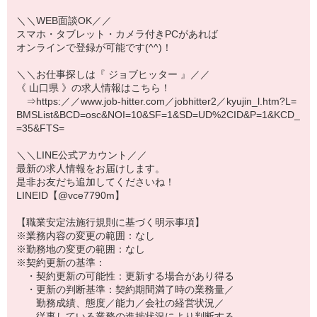
＼＼WEB面談OK／／
スマホ・タブレット・カメラ付きPCがあれば
オンラインで登録が可能です(^^)！
＼＼お仕事探しは『 ジョブヒッター 』／／
《 山口県 》の求人情報はこちら！
⇒https:／／www.job-hitter.com／jobhitter2／kyujin_l.htm?L=
BMSList&BCD=osc&NOI=10&SF=1&SD=UD%2CID&P=1&KCD_
=35&FTS=
＼＼LINE公式アカウント／／
最新の求人情報をお届けします。
是非お友だち追加してくださいね！
LINEID【@vce7790m】
【職業安定法施行規則に基づく明示事項】
※業務内容の変更の範囲：なし
※勤務地の変更の範囲：なし
※契約更新の基準：
・契約更新の可能性：更新する場合があり得る
・更新の判断基準：契約期間満了時の業務量／
勤務成績、態度／能力／会社の経営状況／
従事している業務の進捗状況により判断する