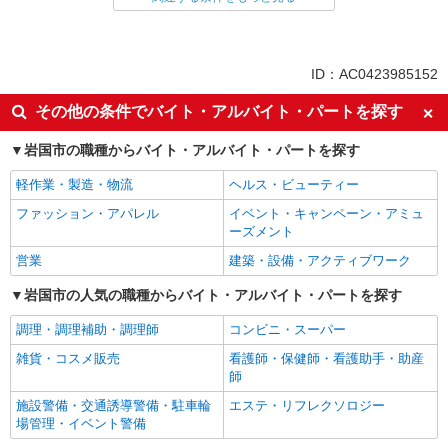
同じ特徴から求人を探す
未経験歓迎
ミドル（40代～）活躍中
ID：AC0423985152
車通勤OK
交通費支給
その他の条件でバイト・アルバイト・パートを探す
社会保険あり
社員登用あり
岩国市の職種からバイト・アルバイト・パートを探す
ボーナス・賞与あり
軽作業・製造・物流
ヘルス・ビューティー
ファッション・アパレル
イベント・キャンペーン・アミュ
ーズメント
営業
建築・設備・アクティブワーク
岩国市の人気の職種からバイト・アルバイト・パートを探す
調理・調理補助・調理師
コンビニ・スーパー
雑貨・コスメ販売
看護師・保健師・看護助手・助産
師
施設警備・交通誘導警備・駐車輪
エステ・リフレクソロジー
場管理・イベント警備