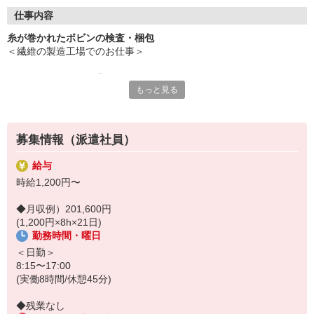
＼＼WEB面談OK／／
スマホ・タブレット・カメラ付きPCがあれば
仕事内容
オンラインで登録が可能です(^^)！
糸が巻かれたボビンの検査・梱包
＜繊維の製造工場でのお仕事＞
＼＼かんたんな軽作業／／
もっと見る
・ボビンの検査
・梱包
募集情報（派遣社員）
▼作業手順は・・
1）金属探知機で異物がないかをチェック
給与
2）ボビンをケースに並べる
時給1,200円〜
3）何段かケースを重ねてシートで梱包
4）保管場所へ移動させる
◆月収例）201,600円
（ハンドリフト使用）
(1,200円×8h×21日)
勤務時間・曜日
医療など様々な用途で使われる、
中空糸が巻かれたボビンの出荷準備です。
＜日勤＞
＝＝＝＝＝＝＝＝＝＝＝＝＝＝
8:15〜17:00
(実働8時間/休憩45分)
未経験の方、大歓迎♪
丁寧な研修があるので安心！
◆残業なし