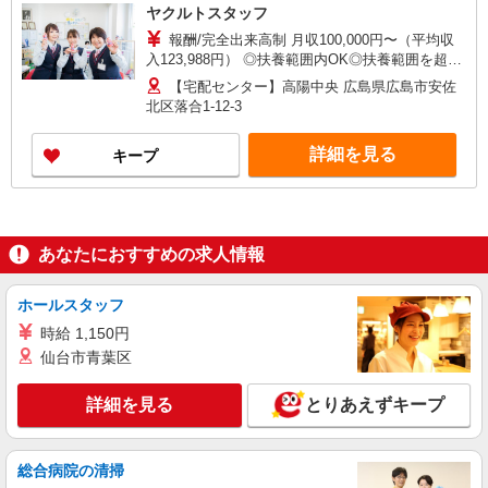
ヤクルトスタッフ
報酬/完全出来高制 月収100,000円〜（平均収
入123,988円） ◎扶養範囲内OK◎扶養範囲を超え
る高収入も応相談 ◆働き方を選べるお仕事です ≪
【宅配センター】高陽中央 広島県広島市安佐
勤務例≫ ※勤務地で異なる ［1］週5日間 9：00〜
北区落合1-12-3
15：00 月収約10万円 ［2］週4日間 9：00〜15：
00 月収約8万円 ◆研修制度と収入補償で、初め
詳細を見る
キープ
てでも安心！※収入補償：月収10万円（3ヶ月間、
週5日間勤務時） 収入保障期間：3か月
あなたにおすすめの求人情報
ホールスタッフ
時給 1,150円
仙台市青葉区
詳細を見る
とりあえずキープ
総合病院の清掃