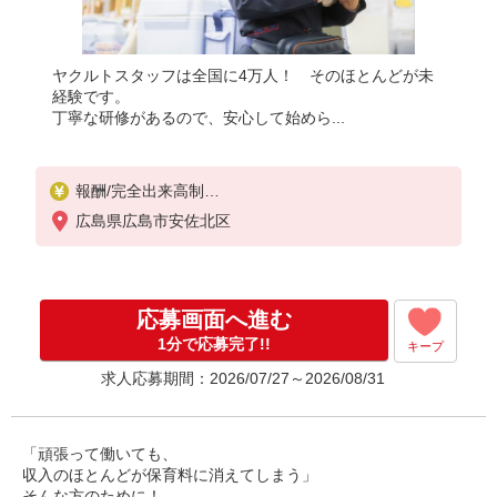
ヤクルトスタッフは全国に4万人！ そのほとんどが未
経験です。
丁寧な研修があるので、安心して始めら...
報酬/完全出来高制
月収100,000円〜（平均収入123,988円）
広島県広島市安佐北区
◎扶養範囲内OK◎扶養範囲を超える高収入も応相談
◆働き方を選べるお仕事です
≪勤務例≫ ※勤務地で異なる
応募画面へ進む
［1］週5日間 9：00〜15：00 月収約10万円
［2］週4日間 9：00〜15：00 月収約8万円
1分で応募完了!!
キープ
◆研修制度と収入補償で、初めてでも安心！※収入
求人応募期間：2026/07/27～2026/08/31
補償：月収10万円（3ヶ月間、週5日間勤務時）
収入保障期間：3か月
「頑張って働いても、
収入のほとんどが保育料に消えてしまう」
そんな方のために！