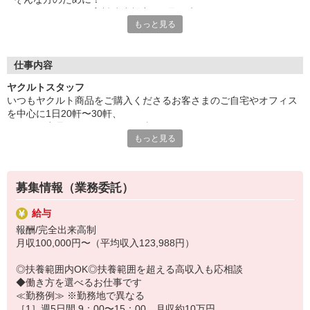
ヤクルトでは≪保育料助成制度≫を取り入れ、
もっと見る
一般の保育園に子どもを預けている方をバックアップ◎
頑張って働いた収入の中から、
少しでも家計の足しに、ママのお小遣いに♪ を応援します！
仕事内容
◆家庭と両立可能な短時間勤務
ヤクルトスタッフ
◆急なお休みにもスタッフ同士で快くフォロー
いつもヤクルト商品をご購入くださるお客さまのご自宅やオフィス
を中心に1日20軒〜30軒、
など、働くママの多いヤクルトならではの
ヤクルト商品をお届けするお仕事です。
充実した環境を整え、
もっと見る
商品を通じてお客さまとふれあう楽しさ、健康的な生活にお役立ち
仕事×育児のお悩みをスッキリ解決に導きます☆
できる喜び。
ヤクルトスタッフのお仕事は、たくさんのヤリガイにあふれていま
す！
募集情報（業務委託）
〜ヤクルトスタッフの1日〜
給与
2児の母として仕事と家庭の両立をしているHさん。
報酬/完全出来高制
実際のワークスタイルを、一例としてご紹介いたします！
月収100,000円〜（平均収入123,988円）
※時間は地域によって異なります。
8:10 保育所にお子さまをお預け
◎扶養範囲内OK◎扶養範囲を超える高収入も応相談
8:20 宅配センターに到着、お届けの準備
◆働き方を選べるお仕事です
8:30 朝礼が終わったら出発
≪勤務例≫ ※勤務地で異なる
13:00 お届け修了、翌日準備、集計作業
［1］週5日間 9：00〜15：00 月収約10万円