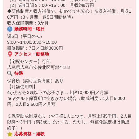
14:30お仕事修了
［2］週4日間 9：00〜15：00 月収約8万円
保育所にお子さまを迎えに行って帰宅
◆研修制度と収入補償で、初めてでも安心！※収入補償：月収1
0万円（3ヶ月間、週5日間勤務時）
☆ココがPoint☆
収入保障期間：3か月
・職場の近くに保育所（保育園、幼稚園、託児所）があるから、送
勤務時間・曜日
り迎えの時間の心配がいりません！
・保育料補助制度があります！
週5日（平日のみ）
・家事・夕食の支度なども余裕をもってできます！
9:00〜14:00/8:30〜15:00
研修期間：7日／日給3000円
アクセス・勤務地
【宅配センター】可部
広島県広島市安佐北区可部4-3-3
待遇
保育所（認可型保育園）あり
【月額使用料】
4か月から3歳以下のお子さま→上限10,000円／月額
※ヤクルト保育所に空きがない場合→助成制度：1人目5,000
円、2人目2,500円／月額
※保育助成制度あり（お子様1人につき、月額上限5千円、2人目
以降〜3千円（満3歳までとする。ただし、無償化認定後は助成
終了））
応募資格・経験