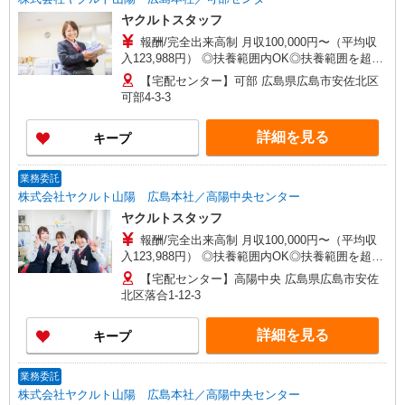
ヤクルトスタッフ
報酬/完全出来高制 月収100,000円〜（平均収
入123,988円） ◎扶養範囲内OK◎扶養範囲を超え
る高収入も応相談 ◆働き方を選べるお仕事です ≪
【宅配センター】可部 広島県広島市安佐北区
勤務例≫ ※勤務地で異なる ［1］週5日間 9：00〜
可部4-3-3
15：00 月収約10万円 ［2］週4日間 9：00〜15：
00 月収約8万円 ◆研修制度と収入補償で、初め
詳細を見る
キープ
てでも安心！※収入補償：月収10万円（3ヶ月間、
週5日間勤務時） 収入保障期間：3か月
業務委託
株式会社ヤクルト山陽 広島本社／高陽中央センター
ヤクルトスタッフ
報酬/完全出来高制 月収100,000円〜（平均収
入123,988円） ◎扶養範囲内OK◎扶養範囲を超え
る高収入も応相談 ◆働き方を選べるお仕事です ≪
【宅配センター】高陽中央 広島県広島市安佐
勤務例≫ ※勤務地で異なる ［1］週5日間 9：00〜
北区落合1-12-3
15：00 月収約10万円 ［2］週4日間 9：00〜15：
00 月収約8万円 ◆研修制度と収入補償で、初め
詳細を見る
キープ
てでも安心！※収入補償：月収10万円（3ヶ月間、
週5日間勤務時） 収入保障期間：3か月
業務委託
株式会社ヤクルト山陽 広島本社／高陽中央センター