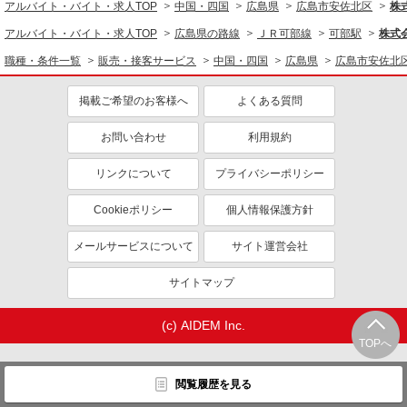
アルバイト・バイト・求人TOP
中国・四国
広島県
広島市安佐北区
株
アルバイト・バイト・求人TOP
広島県の路線
ＪＲ可部線
可部駅
株式
職種・条件一覧
販売・接客サービス
中国・四国
広島県
広島市安佐北
掲載ご希望のお客様へ
よくある質問
お問い合わせ
利用規約
リンクについて
プライバシーポリシー
Cookieポリシー
個人情報保護方針
メールサービスについて
サイト運営会社
サイトマップ
(c) AIDEM Inc.
TOPへ
閲覧履歴を見る