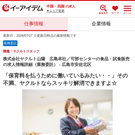
中国・四国
の求人
▼エリア変更
仕事情報
企業情報
更新日：2026/07/27 ※更新日時点の最新情報です
業務委託
職種：ヤクルトスタッフ
株式会社ヤクルト山陽 広島本社／可部センターの食品・試食販売
の求人情報詳細（業務委託） - 広島市安佐北区
「保育料を払うために働いているみたい・・」その
不満、ヤクルトならスッキリ解消できますよ☆