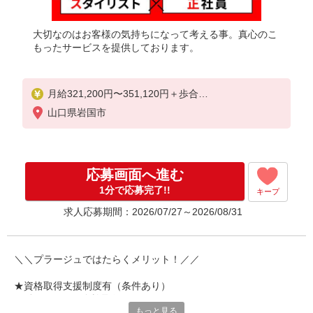
大切なのはお客様の気持ちになって考える事。真心のこ
もったサービスを提供しております。
月給321,200円〜351,120円＋歩合
※能力による
山口県岩国市
★固定時間外手当（44時間）80,300円〜87,780円（
勤務地による）含む。超過分別途支給。
※特別条項付協定締結済
応募画面へ進む
★月給例 休日出勤含む25日出社の場合
1分で応募完了!!
キープ
トップスタイリスト（20代 入社5年）
求人応募期間：2026/07/27～2026/08/31
月給61.2万円/固定給321,200円＋歩合240,800円＋そ
の他手当50,000円
・歩合0円〜382,000円（2025年4月給与参考）
＼＼プラージュではたらくメリット！／／
・歩合は店舗売上に応じて支給
※万が一、最低賃金を下回る場合は調整手当で補填
★資格取得支援制度有（条件あり）
します。
働きながらの免許取得可（Ｗライセンスなど）
もっと見る