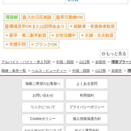
理容師
入社日応相談
即日勤務OK
職場見学OKまたは説明会あり
経験者・有資格者歓迎
新卒・第二新卒歓迎
女性活躍中
主婦・主夫歓迎
学歴不問
ブランクOK
もっと見る
アルバイト・バイト・求人TOP
中国・四国
山口県
岩国市
理容プラー
職種・条件一覧
ヘルス・ビューティー
中国・四国
山口県
岩国市
理
掲載ご希望のお客様へ
よくある質問
お問い合わせ
利用規約
リンクについて
プライバシーポリシー
Cookieポリシー
個人情報保護方針
メールサービスについて
サイト運営会社