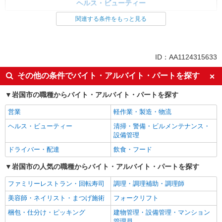
ヘルス・ビューティー
関連する条件をもっと見る
同じ特徴から求人を探す
ミドル（40代～）活躍中
車通勤OK
交通費支給
社会保険あり
ID：AA1124315633
産休・育休取得実績あり
社員登用あり
その他の条件でバイト・アルバイト・パートを探す
岩国市の職種からバイト・アルバイト・パートを探す
営業
軽作業・製造・物流
ヘルス・ビューティー
清掃・警備・ビルメンテナンス・
設備管理
ドライバー・配達
飲食・フード
岩国市の人気の職種からバイト・アルバイト・パートを探す
ファミリーレストラン・回転寿司
調理・調理補助・調理師
美容師・ネイリスト・まつげ施術
フォークリフト
梱包・仕分け・ピッキング
建物管理・設備管理・マンション
管理員