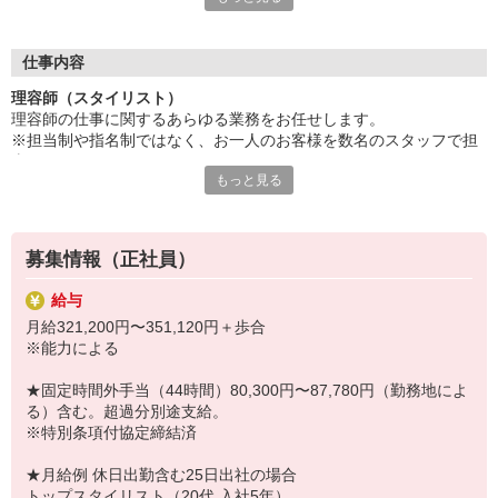
★ブランクが心配な方、スキルアップを目指す方
研修制度をはじめ、
ご来店から一連の流れを追える
仕事内容
接客動画マニュアルや技術マニュアルがあり、
理容師（スタイリスト）
確認や復習に活用していただけますので
理容師の仕事に関するあらゆる業務をお任せします。
安心してご応募ください。
※担当制や指名制ではなく、お一人のお客様を数名のスタッフで担
当します。
その他にも・・・
もっと見る
★オペレーションマニュアルあり★
●充実の福利厚生！
いつでも店舗の端末で視聴できる動画のオペレーションマニュアル
●業界最高水準の給与！
をご用意。
●店舗目標制で個人ノルマナシ♪
募集情報（正社員）
店舗共通の業務の一連の流れ（入店から退店の流れ）、シャンプー
●店舗売上に応じて特別手当・歩合を支給♪
の仕方、育毛スパの仕方など、プラージュの理容師用に作成した独
●予約制ではないため、お子様から高齢の方まで幅広いお客様の
給与
自のオペレーションマニュアルで、研修後の復習にも使って頂けま
対応が出来ます！
月給321,200円〜351,120円＋歩合
す。
●たくさんの経験を積めるからスキルUPが可能☆
※能力による
実務に就いてからの振り返りにも◎
●プラージュは理容店・美容店両形態を運営する企業なので、理
技術の早期習得が可能で、しっかり覚えていただけます！
容師から美容師に、美容師から理容師へ、転向可能。
★固定時間外手当（44時間）80,300円〜87,780円（勤務地によ
る）含む。超過分別途支給。
★☆★人気のクリッパーズカット技術を学べます★☆★
詳しくは備考欄にも記載あり★
※特別条項付協定締結済
クリッパーズカット技術とは…
ハサミでは難しい技術（襟足を刈り込むグラデーション、数ミリ単
★月給例 休日出勤含む25日出社の場合
位のヘアスタイルの形成等）をバリカンを使用して行うカットの事
トップスタイリスト（20代 入社5年）