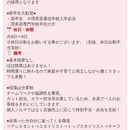
の採用となります
●新卒生大歓迎●
・高卒生 ※理美容通信学校入学必須
・理美容専門学校卒生の方
休日・休暇
月8日〜9日
※休日出勤をお願いする事がございます。（別途、休日出勤手
当支給）
備考
●基本残業なし
ほぼ残業はありません！
時間通りに終わるので家庭や子育てと両立しながら働くスタッ
フも多数！
●現場は分業制
チームワークや協調性を重視。
カット担当、カラー担当等分業しているため、全員で一人のお
客様をきれいにしていきます。
個人ノルマではなく店舗売上に応じて特別手当・歩合を支給！
●頑張った分自分に返ってくる職場
⇒アシスタント⇒スタイリスト⇒トップスタイリスト⇒チーフ