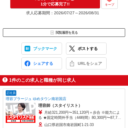
1分で応募完了!!
キープ
求人応募期間：2026/07/27～2026/08/31
閲覧履歴を見る
ブックマーク
ポストする
シェアする
URLをシェア
1
件のこの求人と職種が同じ求人
正社員
理容プラージュ ゆめタウン南岩国店
理容師（スタイリスト）
月給321,200円〜351,120円＋歩合 ※能力によ
る ★固定時間外手当（44時間）80,300円〜87,780
円（勤務地による）含む。超過分別途支給。 ※特
山口県岩国市南岩国町1-21-33
別条項付協定締結済 ★月給例 休日出勤含む25日