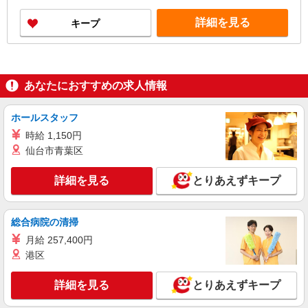
出社の場合 トップスタイリスト（20代 入社5年）
詳細を見る
キープ
月給61.2万円/固定給321,200円＋歩合240,800円＋
その他手当50,000円 ・歩合0円〜382,000円（2025
年4月給与参考） ・歩合は店舗売上に応じて支給
※万が一、最低賃金を下回る場合は調整手当で補
填します。
あなたにおすすめの求人情報
ホールスタッフ
時給 1,150円
仙台市青葉区
詳細を見る
とりあえずキープ
総合病院の清掃
月給 257,400円
港区
詳細を見る
とりあえずキープ