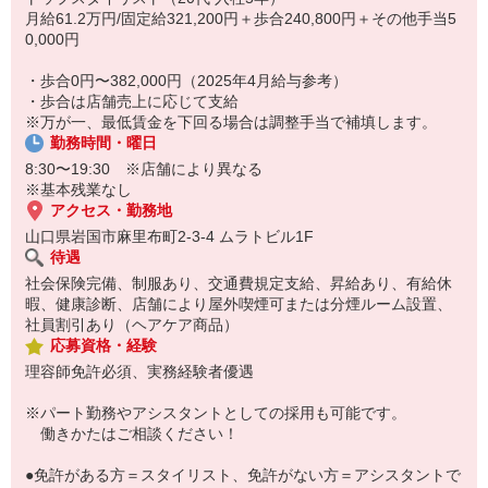
です。
月給61.2万円/固定給321,200円＋歩合240,800円＋その他手当5
さっと出来る簡単な作業に見えますが、見た目以上に高度な技術が
0,000円
必要で、スキルアップにも繋がります。
もちろんハサミの技術も習得出来ますので、ハサミとバリカンそれ
・歩合0円〜382,000円（2025年4月給与参考）
ぞれのメリットを活かし、ヘアスタイルのご提案の幅も広がります
・歩合は店舗売上に応じて支給
よ。
※万が一、最低賃金を下回る場合は調整手当で補填します。
勤務時間・曜日
8:30〜19:30 ※店舗により異なる
※基本残業なし
アクセス・勤務地
山口県岩国市麻里布町2-3-4 ムラトビル1F
待遇
社会保険完備、制服あり、交通費規定支給、昇給あり、有給休
暇、健康診断、店舗により屋外喫煙可または分煙ルーム設置、
社員割引あり（ヘアケア商品）
応募資格・経験
理容師免許必須、実務経験者優遇
※パート勤務やアシスタントとしての採用も可能です。
働きかたはご相談ください！
●免許がある方＝スタイリスト、免許がない方＝アシスタントで