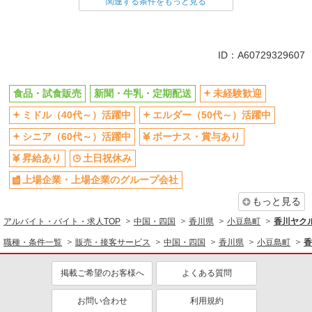
食品・試食販売
関連する条件をもっと見る
ドライバー・配達
同じ特徴から求人を探す
ID：A60729329607
未経験歓迎
ミドル（40代～）活躍中
ボーナス・賞与あり
土日祝休み
食品・試食販売
新聞・牛乳・定期配送
未経験歓迎
上場企業・上場企業のグループ会
車通勤OK
ミドル（40代～）活躍中
エルダー（50代～）活躍中
社
シニア（60代～）活躍中
ボーナス・賞与あり
扶養内勤務OK
社員登用あり
昇給あり
土日祝休み
上場企業・上場企業のグループ会社
もっと見る
アルバイト・バイト・求人TOP
中国・四国
香川県
小豆島町
香川ヤク
職種・条件一覧
販売・接客サービス
中国・四国
香川県
小豆島町
香
掲載ご希望のお客様へ
よくある質問
お問い合わせ
利用規約