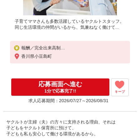
子育てママさんも多数活躍しているヤクルトスタッフ。
同じ生活環境の仲間がいるから、気兼ねなく働けて...
報酬／完全出来高制
月収100,000円〜/月収180,000円〜
香川県小豆島町
扶養の範囲を超えた高収入も応相談。
≪勤務例≫※歩合制のため、一般的な事例です
［1］週5日/9：00－14：00 月収9万円程度
応募画面へ進む
［2］週5日/9：00－16：00 月収16万円程度
［3］週4日/9：00－14：00 月収8万円程度
1分で応募完了!!
キープ
生活スタイルに合った働き方をご提案します
求人応募期間：2026/07/27～2026/08/31
安心の3か月間の収入補償あり
お気軽にお問い合わせください！
※研修期間／有
収入保障期間：3か月
ヤクルトが主婦（夫）の方々に支持される理由、それは
子どもをヤクルト保育所に預けて、
子どもも私も安心して働ける環境があるから。