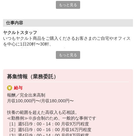
もっと見る
安心ポイントその1 ◆保育所完備◆
保育所の先生やたくさんのお友達と楽しい一日を♪
大切なお子さまをしっかりお預かりいたします。
仕事内容
安心ポイントその2 ◆家計にやさしい保育料◆
ヤクルトスタッフ
2人目からはさらにお安くなるなど、
いつもヤクルト商品をご購入くださるお客さまのご自宅やオフィス
収入をしっかり手元に残すことができるシステムです。
を中心に1日20軒〜30軒、
ヤクルト商品をお届けするお仕事です。
安心ポイントその3 ◆時間も節約できる◆
もっと見る
商品を通じてお客さまとふれあう楽しさ、健康的な生活にお役立ち
保育所はセンターの近くに設置。
できる喜び。
送り迎えの時間も短縮できてとっても効率的◎
ヤクルトスタッフのお仕事は、たくさんのヤリガイにあふれていま
す！
募集情報（業務委託）
〜ヤクルトスタッフの1日〜
給与
2児の母として仕事と家庭の両立をしているHさん。
報酬／完全出来高制
実際のワークスタイルを、一例としてご紹介いたします！
月収100,000円〜/月収180,000円〜
※時間は地域によって異なります。
8:10 保育所にお子さまをお預け
扶養の範囲を超えた高収入も応相談。
8:20 宅配センターに到着、お届けの準備
≪勤務例≫※歩合制のため、一般的な事例です
8:30 朝礼が終わったら出発
［1］週5日/9：00－14：00 月収9万円程度
13:00 お届け修了、翌日準備、集計作業
［2］週5日/9：00－16：00 月収16万円程度
14:30お仕事修了
［3］週4日/9：00－14：00 月収8万円程度