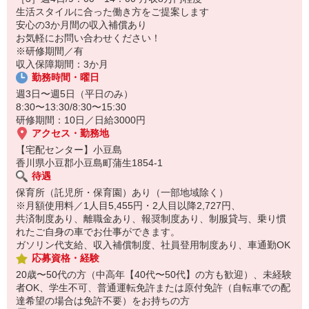
保育所にお子さまを迎えに行って帰宅
生活スタイルに合った働き方をご提案します
安心の3か月間の収入補償あり
☆ココがPoint☆
お気軽にお問い合わせください！
・職場の近くに保育所（保育園、幼稚園、託児所）があるから、送
※研修期間／有
り迎えの時間の心配がいりません！
収入保障期間：3か月
・家事・夕食の支度なども余裕をもってできます！
勤務時間・曜日
週3日〜週5日（平日のみ）
8:30〜13:30/8:30〜15:30
研修期間：10日／日給3000円
アクセス・勤務地
【宅配センター】小豆島
香川県小豆郡小豆島町蒲生1854-1
待遇
保育所（託児所・保育園）あり（一部地域除く）
※月額使用料／1人目5,455円・2人目以降2,727円、
共済制度あり、離職金あり、報奨制度あり、制服貸与、乗り慣
れたご自身の車でお仕事ができます。
ガソリン代支給、収入補償制度、社員登用制度あり、車通勤OK
応募資格・経験
20歳〜50代の方（中高年【40代〜50代】の方も歓迎）、未経験
者OK、学生不可、普通運転免許または原付免許（自転車での配
達希望の場合は免許不要）をお持ちの方