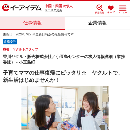
中国・四国
の求人
▼エリア変更
仕事情報
企業情報
更新日：2026/07/27 ※更新日時点の最新情報です
業務委託
職種：ヤクルトスタッフ
香川ヤクルト販売株式会社／小豆島センターの求人情報詳細（業務
委託） - 小豆島町
子育てママの仕事復帰にピッタリ☆ ヤクルトで、
新生活はじめませんか！