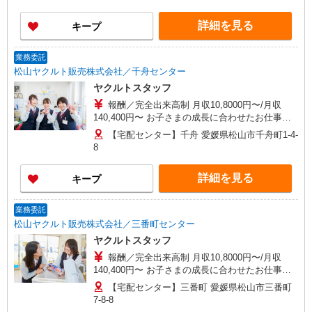
の場合12万/月 ※2023年平均収入17.0万円/月（研
修期間を除く） ※研修期間中は日当支払いあり 収
詳細を見る
キープ
入保障期間：4か月
業務委託
松山ヤクルト販売株式会社／千舟センター
ヤクルトスタッフ
報酬／完全出来高制 月収10,8000円〜/月収
140,400円〜 お子さまの成長に合わせたお仕事の
仕方が出来るのが魅力です！ ※収入補償／基本4
【宅配センター】千舟 愛媛県松山市千舟町1-4-
か月 ［1］扶養内の場合 10.2万/月 ［2］扶養外
8
の場合12万/月 ※2023年平均収入17.0万円/月（研
修期間を除く） ※研修期間中は日当支払いあり 収
詳細を見る
キープ
入保障期間：4か月
業務委託
松山ヤクルト販売株式会社／三番町センター
ヤクルトスタッフ
報酬／完全出来高制 月収10,8000円〜/月収
140,400円〜 お子さまの成長に合わせたお仕事の
仕方が出来るのが魅力です！ ※収入補償／基本4
【宅配センター】三番町 愛媛県松山市三番町
か月 ［1］扶養内の場合 10.2万/月 ［2］扶養外
7-8-8
の場合12万/月 ※2023年平均収入17.0万円/月（研