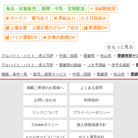
食品・試食販売
新聞・牛乳・定期配送
未経験歓迎
ボーナス・賞与あり
昇給あり
土日祝休み
上場企業・上場企業のグループ会社
車通勤OK
バイク通勤OK
扶養内勤務OK
もっと見る
アルバイト・バイト・求人TOP
中国・四国
愛媛県
松山市
愛媛東部ヤ
アルバイト・バイト・求人TOP
愛媛県の路線
ＪＲ予讃線
伊予北条駅
職種・条件一覧
販売・接客サービス
中国・四国
愛媛県
松山市
愛媛
掲載ご希望のお客様へ
よくある質問
お問い合わせ
利用規約
リンクについて
プライバシーポリシー
Cookieポリシー
個人情報保護方針
メールサービスについて
サイト運営会社