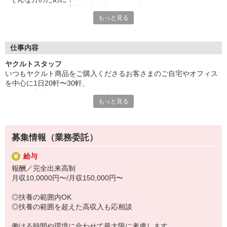
ヤクルトでは≪保育料助成制度≫を取り入れ、
もっと見る
一般の保育園に子どもを預けている方をバックアップ◎
頑張って働いた収入の中から、
少しでも家計の足しに、ママのお小遣いに♪ を応援します！
仕事内容
◆家庭と両立可能な短時間勤務
ヤクルトスタッフ
◆急なお休みにもスタッフ同士で快くフォロー
いつもヤクルト商品をご購入くださるお客さまのご自宅やオフィス
を中心に1日20軒〜30軒、
など、働くママの多いヤクルトならではの
ヤクルト商品をお届けするお仕事です。
充実した環境を整え、
もっと見る
商品を通じてお客さまとふれあう楽しさ、健康的な生活にお役立ち
仕事×育児のお悩みをスッキリ解決に導きます☆
できる喜び。
ヤクルトスタッフのお仕事は、たくさんのヤリガイにあふれていま
す！
募集情報（業務委託）
〜ヤクルトスタッフの1日〜
給与
2児の母として仕事と家庭の両立をしているHさん。
報酬／完全出来高制
実際のワークスタイルを、一例としてご紹介いたします！
月収10,0000円〜/月収150,000円〜
※時間は地域によって異なります。
8:10 保育所にお子さまをお預け
◎扶養の範囲内OK
8:20 宅配センターに到着、お届けの準備
◎扶養の範囲を超えた高収入も応相談
8:30 朝礼が終わったら出発
13:00 お届け修了、翌日準備、集計作業
働ける時間や環境に合わせて最大限に考慮します。