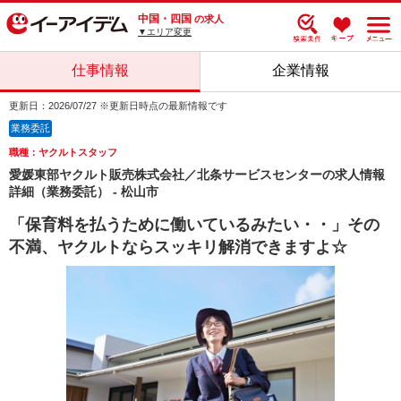
中国・四国
の求人
▼エリア変更
仕事情報
企業情報
更新日：2026/07/27 ※更新日時点の最新情報です
業務委託
職種：ヤクルトスタッフ
愛媛東部ヤクルト販売株式会社／北条サービスセンターの求人情報
詳細（業務委託） - 松山市
「保育料を払うために働いているみたい・・」その
不満、ヤクルトならスッキリ解消できますよ☆