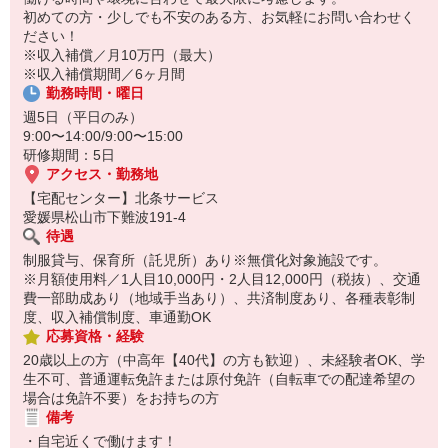
14:30お仕事修了
初めての方・少しでも不安のある方、お気軽にお問い合わせく
保育所にお子さまを迎えに行って帰宅
ださい！
※収入補償／月10万円（最大）
☆ココがPoint☆
※収入補償期間／6ヶ月間
・職場の近くに保育所（保育園、幼稚園、託児所）があるから、送
勤務時間・曜日
り迎えの時間の心配がいりません！
・保育料補助制度があります！
週5日（平日のみ）
・家事・夕食の支度なども余裕をもってできます！
9:00〜14:00/9:00〜15:00
研修期間：5日
アクセス・勤務地
【宅配センター】北条サービス
愛媛県松山市下難波191-4
待遇
制服貸与、保育所（託児所）あり※無償化対象施設です。
※月額使用料／1人目10,000円・2人目12,000円（税抜）、交通
費一部助成あり（地域手当あり）、共済制度あり、各種表彰制
度、収入補償制度、車通勤OK
応募資格・経験
20歳以上の方（中高年【40代】の方も歓迎）、未経験者OK、学
生不可、普通運転免許または原付免許（自転車での配達希望の
場合は免許不要）をお持ちの方
備考
・自宅近くで働けます！