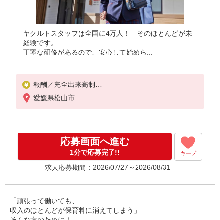
ヤクルトスタッフは全国に4万人！ そのほとんどが未
経験です。
丁寧な研修があるので、安心して始めら...
報酬／完全出来高制
月収10,0000円〜/月収150,000円〜
愛媛県松山市
◎扶養の範囲内OK
◎扶養の範囲を超えた高収入も応相談
応募画面へ進む
働ける時間や環境に合わせて最大限に考慮します。
初めての方・少しでも不安のある方、お気軽にお問
1分で応募完了!!
キープ
い合わせください！
求人応募期間：2026/07/27～2026/08/31
※収入補償／月10万円（最大）
※収入補償期間／6ヶ月間
「頑張って働いても、
収入のほとんどが保育料に消えてしまう」
そんな方のために！