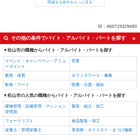
食品・試食販売
関連する条件をもっと見る
ドライバー・配達
同じ特徴から求人を探す
ID：A60729329480
未経験歓迎
ボーナス・賞与あり
その他の条件でバイト・アルバイト・パートを探す
土日祝休み
上場企業・上場企業のグループ会
社
松山市の職種からバイト・アルバイト・パートを探す
車通勤OK
扶養内勤務OK
イベント・キャンペーン・アミュ
営業
ーズメント
教育・保育
オフィスワーク・事務
飲食・フード
医療・介護・福祉
松山市の人気の職種からバイト・アルバイト・パートを探す
建物管理・設備管理・マンション
製造・組立・加工
管理員
フォークリフト
食品製造・加工
栄養士・管理栄養士
美容師・ネイリスト・まつげ施術