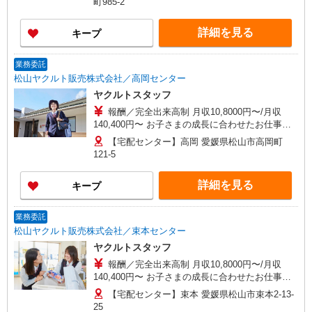
町985-2
の場合12万/月 ※2023年平均収入17.0万円/月（研
修期間を除く） ※研修期間中は日当支払いあり 収
詳細を見る
キープ
入保障期間：4か月
業務委託
松山ヤクルト販売株式会社／高岡センター
ヤクルトスタッフ
報酬／完全出来高制 月収10,8000円〜/月収
140,400円〜 お子さまの成長に合わせたお仕事の
仕方が出来るのが魅力です！ ※収入補償／基本4
【宅配センター】高岡 愛媛県松山市高岡町
か月 ［1］扶養内の場合 10.2万/月 ［2］扶養外
121-5
の場合12万/月 ※2023年平均収入17.0万円/月（研
修期間を除く） ※研修期間中は日当支払いあり 収
詳細を見る
キープ
入保障期間：4か月
業務委託
松山ヤクルト販売株式会社／束本センター
ヤクルトスタッフ
報酬／完全出来高制 月収10,8000円〜/月収
140,400円〜 お子さまの成長に合わせたお仕事の
仕方が出来るのが魅力です！ ※収入補償／基本4
【宅配センター】束本 愛媛県松山市束本2-13-
か月 ［1］扶養内の場合 10.2万/月 ［2］扶養外
25