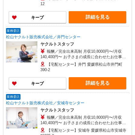
か月 ［1］扶養内の場合 10.2万/月 ［2］扶養外
12
の場合12万/月 ※2023年平均収入17.0万円/月（研
修期間を除く） ※研修期間中は日当支払いあり 収
詳細を見る
キープ
入保障期間：4か月
業務委託
松山ヤクルト販売株式会社／井門センター
ヤクルトスタッフ
報酬／完全出来高制 月収10,8000円〜/月収
140,400円〜 お子さまの成長に合わせたお仕事の
仕方が出来るのが魅力です！ ※収入補償／基本4
【宅配センター】井門 愛媛県松山市井門町
か月 ［1］扶養内の場合 10.2万/月 ［2］扶養外
390-2
の場合12万/月 ※2023年平均収入17.0万円/月（研
修期間を除く） ※研修期間中は日当支払いあり 収
詳細を見る
キープ
入保障期間：4か月
業務委託
松山ヤクルト販売株式会社／安城寺センター
ヤクルトスタッフ
報酬／完全出来高制 月収10,8000円〜/月収
140,400円〜 お子さまの成長に合わせたお仕事の
仕方が出来るのが魅力です！ ※収入補償／基本4
【宅配センター】安城寺 愛媛県松山市安城寺
か月 ［1］扶養内の場合 10.2万/月 ［2］扶養外