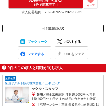
1分で応募完了!!
キープ
求人応募期間：2026/07/27～2026/08/31
閲覧履歴を見る
ブックマーク
ポストする
シェアする
URLをシェア
9
件のこの求人と職種が同じ求人
業務委託
松山ヤクルト販売株式会社／三津センター
ヤクルトスタッフ
報酬／完全出来高制 月収10,8000円〜/月収
140,400円〜 お子さまの成長に合わせたお仕事の
仕方が出来るのが魅力です！ ※収入補償／基本4
【宅配センター】三津 愛媛県松山市祓川2-11-