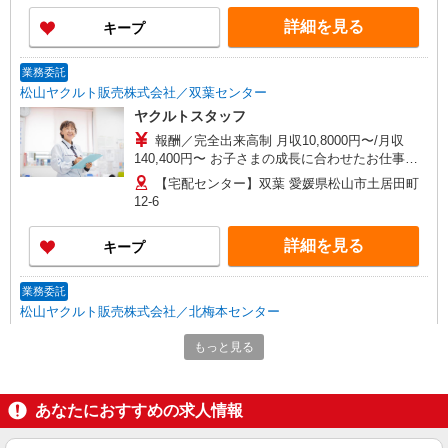
修期間を除く） ※研修期間中は日当支払いあり 収
詳細を見る
キープ
入保障期間：4か月
業務委託
松山ヤクルト販売株式会社／双葉センター
ヤクルトスタッフ
報酬／完全出来高制 月収10,8000円〜/月収
140,400円〜 お子さまの成長に合わせたお仕事の
仕方が出来るのが魅力です！ ※収入補償／基本4
【宅配センター】双葉 愛媛県松山市土居田町
か月 ［1］扶養内の場合 10.2万/月 ［2］扶養外
12-6
の場合12万/月 ※2023年平均収入17.0万円/月（研
修期間を除く） ※研修期間中は日当支払いあり 収
詳細を見る
キープ
入保障期間：4か月
業務委託
松山ヤクルト販売株式会社／北梅本センター
ヤクルトスタッフ
もっと見る
報酬／完全出来高制 月収10,8000円〜/月収
140,400円〜 お子さまの成長に合わせたお仕事の
仕方が出来るのが魅力です！ ※収入補償／基本4
【宅配センター】北梅本 愛媛県松山市北梅本
あなたにおすすめの求人情報
か月 ［1］扶養内の場合 10.2万/月 ［2］扶養外
町甲599-20
の場合12万/月 ※2023年平均収入17.0万円/月（研