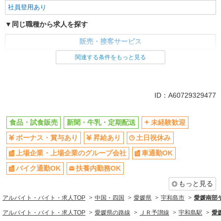
社員登用あり
同じ職種から求人を探す
販売・接客サービス
食品・試食販売
関連する条件をもっと見る
ドライバー・配達
同じ特徴から求人を探す
ID：A60729329477
未経験歓迎
ボーナス・賞与あり
土日祝休み
上場企業・上場企業のグループ会
食品・試食販売
新聞・牛乳・定期配送
未経験歓迎
社
ボーナス・賞与あり
昇給あり
土日祝休み
車通勤OK
扶養内勤務OK
上場企業・上場企業のグループ会社
車通勤OK
社員登用あり
バイク通勤OK
扶養内勤務OK
もっと見る
アルバイト・バイト・求人TOP
中国・四国
愛媛県
宇和島市
愛媛南部
アルバイト・バイト・求人TOP
愛媛県の路線
ＪＲ予讃線
宇和島駅
愛