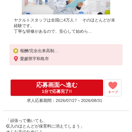
ヤクルトスタッフは全国に4万人！ そのほとんどが未
経験です。
丁寧な研修があるので、安心して始めら...
報酬/完全出来高制
月収120,000円〜/月収140,000円〜
愛媛県宇和島市
◎扶養範囲内OK◎扶養範囲を超える高収入も歓迎
◆働き方を選べるお仕事です
≪勤務例≫ ※勤務地で異なる
応募画面へ進む
［1］9：00〜14：00 月収約8万円
［2］9：00〜16：00 月収約12万円
1分で応募完了!!
キープ
求人応募期間：2026/07/27～2026/08/31
※収入補償：月8万円（3ヶ月間）
※研修期間：5日間／日給1,000円
◆研修制度と収入補償で、初めてでも安心！
「頑張って働いても、
◆働いた分はしっかり稼げます◎
収入のほとんどが保育料に消えてしまう」
そんな方のために！