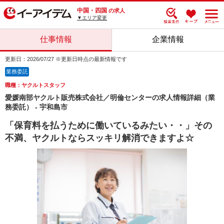
中国・四国
の求人
▼エリア変更
仕事情報
企業情報
更新日：2026/07/27 ※更新日時点の最新情報です
業務委託
職種：ヤクルトスタッフ
愛媛南部ヤクルト販売株式会社／明倫センターの求人情報詳細（業
務委託） - 宇和島市
「保育料を払うために働いているみたい・・」その
不満、ヤクルトならスッキリ解消できますよ☆