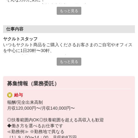
収入保障期間：3か月
ヤクルトでは≪保育料助成制度≫を取り入れ、
もっと見る
一般の保育園に子どもを預けている方をバックアップ◎
頑張って働いた収入の中から、
少しでも家計の足しに、ママのお小遣いに♪ を応援します！
仕事内容
◆家庭と両立可能な短時間勤務
ヤクルトスタッフ
◆急なお休みにもスタッフ同士で快くフォロー
いつもヤクルト商品をご購入くださるお客さまのご自宅やオフィス
を中心に1日20軒〜30軒、
など、働くママの多いヤクルトならではの
ヤクルト商品をお届けするお仕事です。
充実した環境を整え、
もっと見る
商品を通じてお客さまとふれあう楽しさ、健康的な生活にお役立ち
仕事×育児のお悩みをスッキリ解決に導きます☆
できる喜び。
ヤクルトスタッフのお仕事は、たくさんのヤリガイにあふれていま
す！
募集情報（業務委託）
〜ヤクルトスタッフの1日〜
給与
2児の母として仕事と家庭の両立をしているHさん。
報酬/完全出来高制
実際のワークスタイルを、一例としてご紹介いたします！
月収120,000円〜/月収140,000円〜
※時間は地域によって異なります。
8:20 宅配センターに到着、お届けの準備
◎扶養範囲内OK◎扶養範囲を超える高収入も歓迎
8:30 朝礼が終わったら出発
◆働き方を選べるお仕事です
13:00 お届け修了、翌日準備、集計作業
≪勤務例≫ ※勤務地で異なる
14:30お仕事修了
［1］9：00〜14：00 月収約8万円