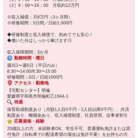
［2］9：00〜16：00 月収約12万円
☆ココがPoint☆
・保育料補助制度があります！
※収入補償：月8万円（3ヶ月間）
・家事・夕食の支度なども余裕をもってできます！
※研修期間：5日間／日給1,000円
◆研修制度と収入補償で、初めてでも安心！
◆働いた分はしっかり稼げます◎
収入保障期間：3か月
勤務時間・曜日
週3日〜週5日（平日のみ）
8:30〜14:00/8:30〜15:00
研修期間：5日／日給1000円
アクセス・勤務地
【宅配センター】明倫
愛媛県宇和島市明倫町乙1944-1
待遇
保育助成制度あり（月額1人目5千円・2人目以降3千円）、共済
制度あり、離職金あり、収入補償制度、社員登用、従事者割引
応募資格・経験
20歳以上の方、未経験者OK、学生不可、普通運転免許または原
付免許（自転車での配達希望の場合は免許不要）をお持ちの方