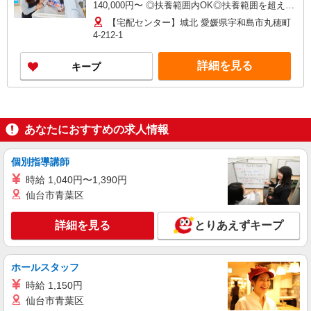
140,000円〜 ◎扶養範囲内OK◎扶養範囲を超える
高収入も歓迎 ◆働き方を選べるお仕事です ≪勤務
【宅配センター】城北 愛媛県宇和島市丸穂町
例≫ ※勤務地で異なる ［1］9：00〜14：00 月
4-212-1
収約8万円 ［2］9：00〜16：00 月収約12万円 ※
収入補償：月8万円（3ヶ月間） ※研修期間：5日
詳細を見る
キープ
間／日給1,000円 ◆研修制度と収入補償で、初め
てでも安心！ ◆働いた分はしっかり稼げます◎ 収
入保障期間：3か月
あなたにおすすめの求人情報
個別指導講師
時給 1,040円〜1,390円
仙台市青葉区
詳細を見る
とりあえずキープ
ホールスタッフ
時給 1,150円
仙台市青葉区