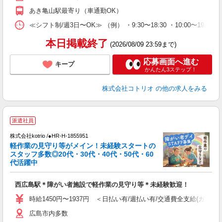
あき亀山駅最寄り（車通勤OK）
≪シフト制/週3日〜OK≫ （例） ・9:30〜18:30 ・10:00〜19:00
本日掲載終了
(2026/08/09 23:59まで)
応募画面へ進む
キープ
かんたん3ステップ！
株式会社コトリオ
の他の求人をみる
派遣社員
株式会社kotrio /●HR-H-1855951
女
軽作業の見守り等がメイン！未経験スタートの
ド
スタッフ多数◎20代・30代・40代・50代・60
活
代活躍中
ル
自
西広島駅＊障がい者施設で軽作業の見守り等＊未経験歓迎！
役
時給1450円〜1937円 ＜日払い有/週払い有/交通費全支給(ガソリ
広島市内多数