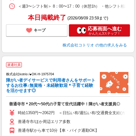
＜週3〜シフト制＞ 8：00〜17：00（休憩1h） ・他シフト相談可
本日掲載終了
(2026/08/09 23:59まで)
応募画面へ進む
キープ
かんたん3ステップ！
株式会社コトリオ
の他の求人をみる
派遣社員
お
株式会社kotrio /●OK-H-1975704
女
障がい者デイサービスで利用者さんをサポート
ド
するお仕事♪無資格・未経験歓迎＊子育て経験
活
を活かせます◎
ル
自
善通寺市＊20代〜50代の子育て世代活躍中！障がい者支援員◎
役
時給1350円〜2062円 ＜日払い有/週払い有/交通費全支給(ガソリ
善通寺市/ほか周辺エリア多数
善通寺駅から車で10分【車・バイク通勤OK】