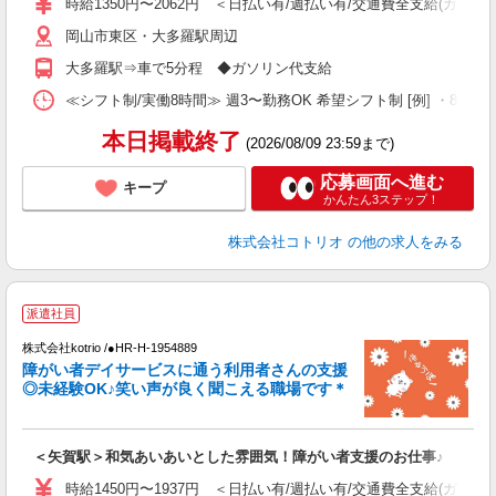
時給1350円〜2062円 ＜日払い有/週払い有/交通費全支給(ガソリ
岡山市東区・大多羅駅周辺
大多羅駅⇒車で5分程 ◆ガソリン代支給
≪シフト制/実働8時間≫ 週3〜勤務OK 希望シフト制 [例] ・8:00〜17:0
本日掲載終了
(2026/08/09 23:59まで)
応募画面へ進む
キープ
かんたん3ステップ！
株式会社コトリオ
の他の求人をみる
派遣社員
ト
株式会社kotrio /●HR-H-1954889
女
障がい者デイサービスに通う利用者さんの支援
ド
◎未経験OK♪笑い声が良く聞こえる職場です＊
活
ル
自
＜矢賀駅＞和気あいあいとした雰囲気！障がい者支援のお仕事♪
役
時給1450円〜1937円 ＜日払い有/週払い有/交通費全支給(ガソリ