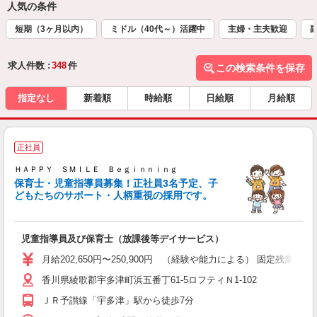
人気の条件
短期（3ヶ月以内）
ミドル（40代～）活躍中
主婦・主夫歓迎
求人件数 :
348
件
この検索条件を保存
指定なし
新着順
時給順
日給順
月給順
正社員
ＨＡＰＰＹ ＳＭＩＬＥ Ｂｅｇｉｎｎｉｎｇ
保育士・児童指導員募集！正社員3名予定、子
どもたちのサポート・人柄重視の採用です。
っ
児童指導員及び保育士（放課後等デイサービス）
入
ナ
月給202,650円〜250,900円 （経験や能力による） 固定残業
ス
香川県綾歌郡宇多津町浜五番丁61-5ロフティＮ1-102
ＪＲ予讃線「宇多津」駅から徒歩7分