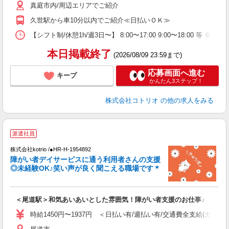
真庭市内/周辺エリアでご紹介
久世駅から車10分以内でご紹介≪日払いＯＫ≫
【シフト制/休憩1h/週3日〜】 8:00〜17:00 9:00〜18:00 等 ※残業
本日掲載終了
(2026/08/09 23:59まで)
応募画面へ進む
キープ
かんたん3ステップ！
株式会社コトリオ
の他の求人をみる
派遣社員
ト
株式会社kotrio /●HR-H-1954892
女
障がい者デイサービスに通う利用者さんの支援
ド
◎未経験OK♪笑い声が良く聞こえる職場です＊
活
ル
自
＜尾道駅＞和気あいあいとした雰囲気！障がい者支援のお仕事♪
役
時給1450円〜1937円 ＜日払い有/週払い有/交通費全支給(ガソリ