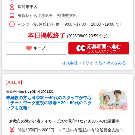
広島市東区
矢賀駅から徒歩10分 交通費支給
≪シフト制/休憩1h≫ 例 ・9:00〜17:00 ・10:00〜19:00 など 
本日掲載終了
(2026/08/09 23:59まで)
応募画面へ進む
キープ
かんたん3ステップ！
株式会社コトリオ
の他の求人をみる
派遣社員
株式会社kotrio /●OK-H-2021322
未経験の方も可◎30〜40代のスタッフが中心
女
！チームワーク重視の職場＊20・50代のスタ
ド
ッフも在籍♪
活
ル
倉敷市の障がい者デイサービスで見守りなど★30・40代活躍中
自
時給1350円〜2062円 ＜日払い有/週払い有/交通費全支給(ガソリ
役