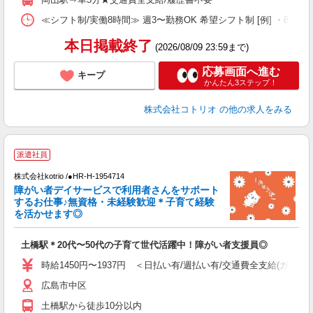
≪シフト制/実働8時間≫ 週3〜勤務OK 希望シフト制 [例] ・8:00〜17:0
本日掲載終了
(2026/08/09 23:59まで)
応募画面へ進む
キープ
かんたん3ステップ！
株式会社コトリオ
の他の求人をみる
派遣社員
お
株式会社kotrio /●HR-H-1954714
女
障がい者デイサービスで利用者さんをサポート
ド
するお仕事♪無資格・未経験歓迎＊子育て経験
活
を活かせます◎
ル
自
土橋駅＊20代〜50代の子育て世代活躍中！障がい者支援員◎
役
時給1450円〜1937円 ＜日払い有/週払い有/交通費全支給(ガソリ
広島市中区
土橋駅から徒歩10分以内