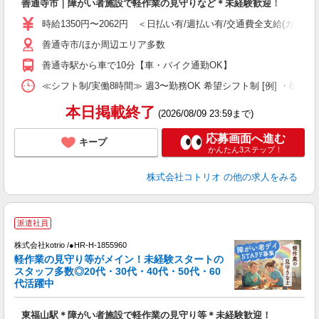
善通寺市｜障がい者施設で軽作業の見守りなど＊未経験歓迎！
役
時給1350円〜2062円 ＜日払い有/週払い有/交通費全支給(ガソリ
善通寺市/ほか周辺エリア多数
善通寺駅から車で10分【車・バイク通勤OK】
≪シフト制/実働8時間≫ 週3〜勤務OK 希望シフト制 [例] ・8:00〜17:0
本日掲載終了
(2026/08/09 23:59まで)
応募画面へ進む
キープ
かんたん3ステップ！
株式会社コトリオ
の他の求人をみる
派遣社員
株式会社kotrio /●HR-H-1855960
女
軽作業の見守り等がメイン！未経験スタートの
ド
スタッフ多数◎20代・30代・40代・50代・60
活
代活躍中
ル
自
東福山駅＊障がい者施設で軽作業の見守り等＊未経験歓迎！