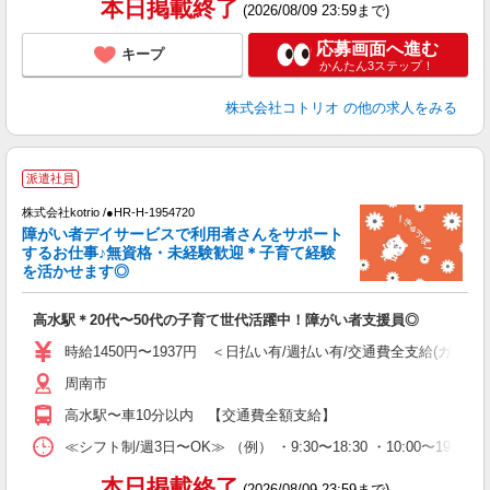
本日掲載終了
(2026/08/09 23:59まで)
応募画面へ進む
キープ
かんたん3ステップ！
株式会社コトリオ
の他の求人をみる
派遣社員
お
株式会社kotrio /●HR-H-1954720
女
障がい者デイサービスで利用者さんをサポート
ド
するお仕事♪無資格・未経験歓迎＊子育て経験
活
を活かせます◎
ル
自
高水駅＊20代〜50代の子育て世代活躍中！障がい者支援員◎
役
時給1450円〜1937円 ＜日払い有/週払い有/交通費全支給(ガソリ
周南市
高水駅〜車10分以内 【交通費全額支給】
≪シフト制/週3日〜OK≫ （例） ・9:30〜18:30 ・10:00〜19:00
本日掲載終了
(2026/08/09 23:59まで)