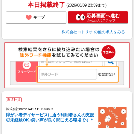
本日掲載終了
(2026/08/09 23:59まで)
応募画面へ進む
キープ
かんたん3ステップ！
株式会社コトリオ
の他の求人をみる
派遣社員
ト
株式会社kotrio /●HR-H-1954897
女
障がい者デイサービスに通う利用者さんの支援
ド
◎未経験OK♪笑い声が良く聞こえる職場です＊
活
ル