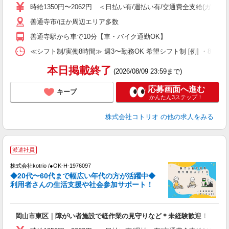
時給1350円〜2062円 ＜日払い有/週払い有/交通費全支給(ガソリ
役
善通寺市/ほか周辺エリア多数
善通寺駅から車で10分【車・バイク通勤OK】
≪シフト制/実働8時間≫ 週3〜勤務OK 希望シフト制 [例] ・8:00〜17
本日掲載終了
(2026/08/09 23:59まで)
応募画面へ進む
キープ
かんたん3ステップ！
株式会社コトリオ
の他の求人をみる
派遣社員
株式会社kotrio /●OK-H-1976097
女
◆20代〜60代まで幅広い年代の方が活躍中◆
ド
利用者さんの生活支援や社会参加サポート！
活
ル
自
岡山市東区｜障がい者施設で軽作業の見守りなど＊未経験歓迎！
役