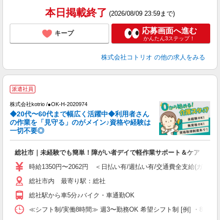
本日掲載終了
(2026/08/09 23:59まで)
応募画面へ進む
キープ
かんたん3ステップ！
株式会社コトリオ
の他の求人をみる
派遣社員
株式会社kotrio /●OK-H-2020974
◆20代〜60代まで幅広く活躍中◆利用者さん
さ
の作業を「見守る」のがメイン♪資格や経験は
一切不要◎
女
ド
総社市｜未経験でも簡単！障がい者デイで軽作業サポート＆ケア
活
ル
時給1350円〜2062円 ＜日払い有/週払い有/交通費全支給(ガソリ
自
総社市内 最寄り駅：総社
役
総社駅から車5分♪バイク・車通勤OK
≪シフト制/実働8時間≫ 週3〜勤務OK 希望シフト制 [例] ・8:00〜17:0