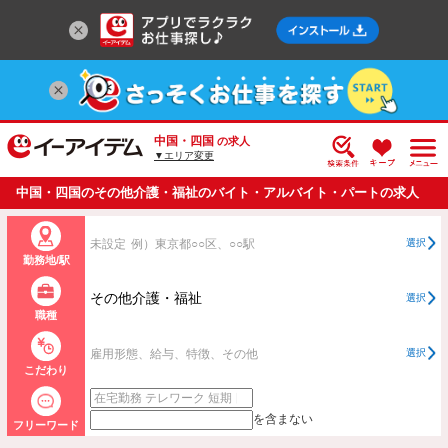
中国・四国
の求人
▼エリア変更
中国・四国のその他介護・福祉のバイト・アルバイト・パートの求人
情報一覧
未設定
例）東京都○○区、○○駅
選択
勤務地/駅
その他介護・福祉
選択
職種
雇用形態、給与、特徴、その他
選択
こだわり
を含まない
フリーワード