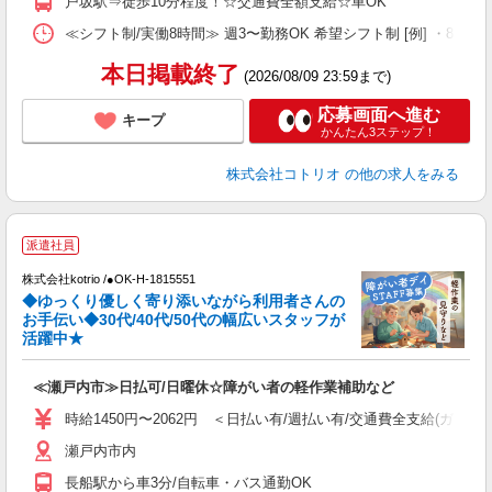
戸坂駅⇒徒歩10分程度！☆交通費全額支給☆車OK
≪シフト制/実働8時間≫ 週3〜勤務OK 希望シフト制 [例] ・8:00〜17:0
本日掲載終了
(2026/08/09 23:59まで)
応募画面へ進む
キープ
かんたん3ステップ！
株式会社コトリオ
の他の求人をみる
派遣社員
安
株式会社kotrio /●OK-H-1815551
女
◆ゆっくり優しく寄り添いながら利用者さんの
ド
お手伝い◆30代/40代/50代の幅広いスタッフが
活
活躍中★
ル
自
≪瀬戸内市≫日払可/日曜休☆障がい者の軽作業補助など
役
時給1450円〜2062円 ＜日払い有/週払い有/交通費全支給(ガソリ
瀬戸内市内
長船駅から車3分/自転車・バス通勤OK