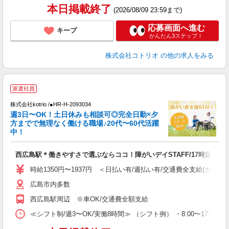
本日掲載終了
(2026/08/09 23:59まで)
応募画面へ進む
キープ
かんたん3ステップ！
株式会社コトリオ
の他の求人をみる
派遣社員
は
株式会社kotrio /●HR-H-2093034
女
週3日〜OK！土日休みも相談可◎完全日勤×夕
ド
方までで無理なく働ける職場♪20代〜60代活躍
活
中！
ル
自
西広島駅＊働きやすさで選ぶならココ！障がいデイSTAFF/17時定時
役
時給1350円〜1937円 ＜日払い有/週払い有/交通費全支給(ガソリ
広島市内多数
西広島駅周辺 ※車OK/交通費全額支給
≪シフト制/週3〜OK/実働8時間≫ （シフト例） ・8:00〜17:00