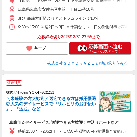
【時給】1,100円〜1,200円 ▼下記別途支給 通勤手当 年末年始手当：
フ
広島県広島市安佐南区中筋一丁目15番10号
自
産
JR可部線大町駅よりアストラムラインで10分
9:30〜15:00 ※週2日〜3日 ※休憩なし（一日の労働時間が6
応募締め切り2026/12/31 23:59まで
応募画面へ進む
キープ
かんたん3ステップ！
株式会社ＳＯＹＯＫＡＺＥ
の他の求人をみる
派遣社員
♪
株式会社kotrio /●OK-H-2021221
＼未経験の方大歓迎／送迎できる方は採用優遇
女
◎人気のデイサービスで『リハビリのお手伝い
ド
』、『送迎』など
活
ル
真庭市☆デイサービス♪送迎できる方歓迎！生活サポートなど
自
時給1350円〜2062円 ＜日払い有/週払い有/交通費全支給(ガソリ
役