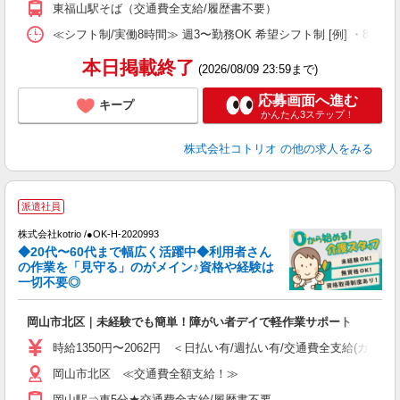
東福山駅そば（交通費全支給/履歴書不要）
≪シフト制/実働8時間≫ 週3〜勤務OK 希望シフト制 [例] ・8:00〜17:0
本日掲載終了
(2026/08/09 23:59まで)
応募画面へ進む
キープ
かんたん3ステップ！
株式会社コトリオ
の他の求人をみる
派遣社員
株式会社kotrio /●OK-H-2020993
◆20代〜60代まで幅広く活躍中◆利用者さん
さ
の作業を「見守る」のがメイン♪資格や経験は
一切不要◎
女
ド
岡山市北区｜未経験でも簡単！障がい者デイで軽作業サポート
活
ル
時給1350円〜2062円 ＜日払い有/週払い有/交通費全支給(ガソリ
自
岡山市北区 ≪交通費全額支給！≫
役
岡山駅⇒車5分★交通費全支給/履歴書不要