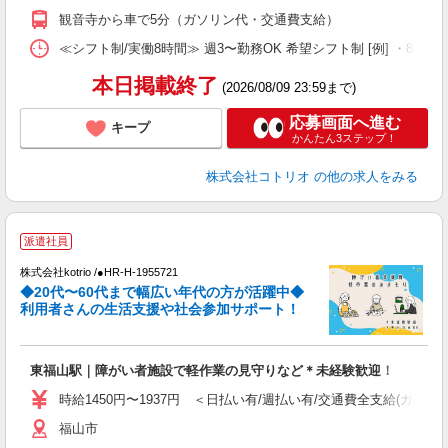
役
観音寺から車で5分（ガソリン代・交通費支給）
≪シフト制/実働8時間≫ 週3〜勤務OK 希望シフト制 [例] ・8:00〜17:0
本日掲載終了
(2026/08/09 23:59まで)
応募画面へ進む
キープ
かんたん3ステップ！
株式会社コトリオ
の他の求人をみる
派遣社員
株式会社kotrio /●HR-H-1955721
女
◆20代〜60代まで幅広い年代の方が活躍中◆
ド
利用者さんの生活支援や社会参加サポート！
活
ル
自
東福山駅｜障がい者施設で軽作業の見守りなど＊未経験歓迎！
役
時給1450円〜1937円 ＜日払い有/週払い有/交通費全支給(ガソリ
福山市