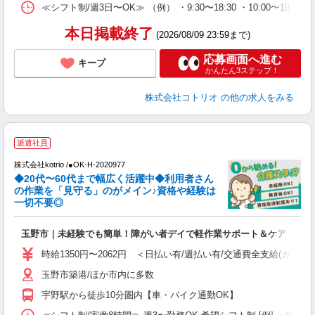
≪シフト制/週3日〜OK≫ （例） ・9:30〜18:30 ・10:00〜19:00
本日掲載終了
(2026/08/09 23:59まで)
応募画面へ進む
キープ
かんたん3ステップ！
株式会社コトリオ
の他の求人をみる
派遣社員
株式会社kotrio /●OK-H-2020977
◆20代〜60代まで幅広く活躍中◆利用者さん
さ
の作業を「見守る」のがメイン♪資格や経験は
一切不要◎
女
ド
玉野市｜未経験でも簡単！障がい者デイで軽作業サポート＆ケア
活
ル
時給1350円〜2062円 ＜日払い有/週払い有/交通費全支給(ガソリ
自
玉野市築港/ほか市内に多数
役
宇野駅から徒歩10分圏内【車・バイク通勤OK】