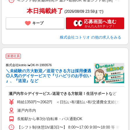
≪シフト制/実働8時間≫ 週3〜勤務OK 希望シフト制 [例] ・8:00〜17:0
本日掲載終了
(2026/08/09 23:59まで)
応募画面へ進む
キープ
かんたん3ステップ！
株式会社コトリオ
の他の求人をみる
派遣社員
♪
株式会社kotrio /●OK-H-1993576
＼未経験の方大歓迎／送迎できる方は採用優遇
女
◎人気のデイサービスで『リハビリのお手伝い
ド
』、『送迎』など
活
ル
瀬戸内市☆デイサービス♪送迎できる方歓迎！生活サポートなど
自
時給1350円〜2062円 ＜日払い有/週払い有/交通費全支給(ガソリ
役
瀬戸内市内
長船駅から車3分/自転車・バス通勤OK
【シフト制/休憩1h/週3日〜】 8:00〜17:00 9:00〜18:00 等 ※残業