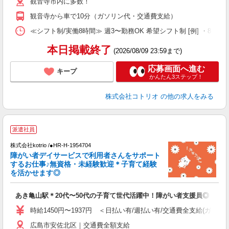
観音寺市内に多数！
観音寺から車で10分（ガソリン代・交通費支給）
≪シフト制/実働8時間≫ 週3〜勤務OK 希望シフト制 [例] ・8:00〜17
本日掲載終了
(2026/08/09 23:59まで)
応募画面へ進む
キープ
かんたん3ステップ！
株式会社コトリオ
の他の求人をみる
派遣社員
お
株式会社kotrio /●HR-H-1954704
女
障がい者デイサービスで利用者さんをサポート
ド
するお仕事♪無資格・未経験歓迎＊子育て経験
活
を活かせます◎
ル
自
あき亀山駅＊20代〜50代の子育て世代活躍中！障がい者支援員◎
役
時給1450円〜1937円 ＜日払い有/週払い有/交通費全支給(ガソリ
広島市安佐北区｜交通費全額支給