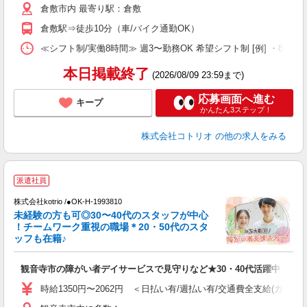
倉敷市内 最寄り駅：倉敷
倉敷駅⇒徒歩10分（車/バイク通勤OK）
≪シフト制/実働8時間≫ 週3〜勤務OK 希望シフト制 [例] ・8:00〜17
本日掲載終了
(2026/08/09 23:59まで)
応募画面へ進む
キープ
かんたん3ステップ！
株式会社コトリオ
の他の求人をみる
派遣社員
株式会社kotrio /●OK-H-1993810
未経験の方も可◎30〜40代のスタッフが中心
女
！チームワーク重視の職場＊20・50代のスタ
ド
ッフも在籍♪
活
ル
観音寺市の障がい者デイサービスで見守りなど★30・40代活躍中
自
時給1350円〜2062円 ＜日払い有/週払い有/交通費全支給(ガソリ
役