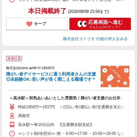
本日掲載終了
(2026/08/09 23:59まで)
応募画面へ進む
キープ
かんたん3ステップ！
株式会社コトリオ
の他の求人をみる
派遣社員
ト
株式会社kotrio /●HR-H-1954972
女
障がい者デイサービスに通う利用者さんの支援
ド
◎未経験OK♪笑い声が良く聞こえる職場です＊
活
ル
自
＜高水駅＞和気あいあいとした雰囲気！障がい者支援のお仕事♪
役
時給1450円〜1937円 ＜日払い有/週払い有/交通費全支給(ガソリ
周南市
高水駅〜車10分以内 【交通費全額支給】
≪シフト制/休憩1h≫ 例 ・9:00〜17:00 ・10:00〜19:00 など 