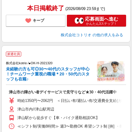
本日掲載終了
(2026/08/09 23:59まで)
応募画面へ進む
キープ
かんたん3ステップ！
株式会社コトリオ
の他の求人をみる
派遣社員
株式会社kotrio /●OK-H-2021320
未経験の方も可◎30〜40代のスタッフが中心
女
！チームワーク重視の職場＊20・50代のスタ
ド
ッフも在籍♪
活
ル
津山市の障がい者デイサービスで見守りなど★30・40代活躍中
自
時給1350円〜2062円 ＜日払い有/週払い有/交通費全支給(ガソリ
役
津山市内//津山駅周辺
津山駅から徒歩すぐ【車・バイク通勤相談OK】
≪シフト制/実働8時間≫ 週3〜勤務OK 希望シフト制 [例] ・8:00〜17