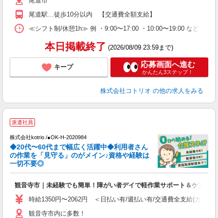
尾道市
尾道駅…徒歩10分以内 【交通費全額支給】
≪シフト制/休憩1h≫ 例 ・9:00〜17:00 ・10:00〜19:00 など 
本日掲載終了
(2026/08/09 23:59まで)
応募画面へ進む
キープ
かんたん3ステップ！
株式会社コトリオ
の他の求人をみる
派遣社員
株式会社kotrio /●OK-H-2020984
◆20代〜60代まで幅広く活躍中◆利用者さん
さ
の作業を「見守る」のがメイン♪資格や経験は
一切不要◎
女
ド
観音寺市｜未経験でも簡単！障がい者デイで軽作業サポート＆ケア
活
ル
時給1350円〜2062円 ＜日払い有/週払い有/交通費全支給(ガソリ
自
観音寺市内に多数！