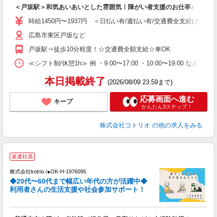
自
＜戸坂駅＞和気あいあいとした雰囲気！障がい者支援のお仕事♪
役
時給1450円〜1937円 ＜日払い有/週払い有/交通費全支給(ガソリ
広島市東区戸坂など
戸坂駅⇒徒歩10分程度！☆交通費全額支給☆車OK
≪シフト制/休憩1h≫ 例 ・9:00〜17:00 ・10:00〜19:00 など 
本日掲載終了
(2026/08/09 23:59まで)
応募画面へ進む
キープ
かんたん3ステップ！
株式会社コトリオ
の他の求人をみる
派遣社員
株式会社kotrio /●OK-H-1976095
女
◆20代〜60代まで幅広い年代の方が活躍中◆
ド
利用者さんの生活支援や社会参加サポート！
活
ル
自