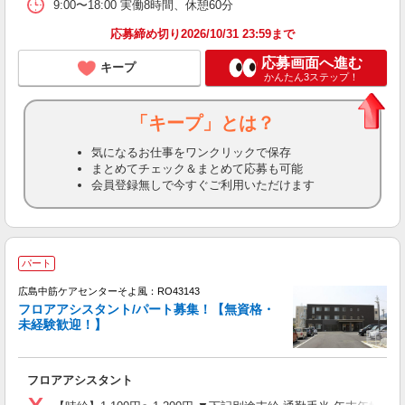
9:00〜18:00 実働8時間、休憩60分
応募締め切り2026/10/31 23:59まで
応募画面へ進む
キープ
かんたん3ステップ！
「キープ」とは？
気になるお仕事をワンクリックで保存
まとめてチェック＆まとめて応募も可能
会員登録無しで今すぐご利用いただけます
パート
広島中筋ケアセンターそよ風：RO43143
フロアアシスタント/パート募集！【無資格・
未経験歓迎！】
す
入
フロアアシスタント
中
り