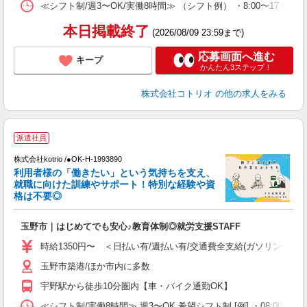
≪シフト制/週3〜OK/実働8時間≫ （シフト例） ・8:00〜17:00
本日掲載終了
(2026/08/09 23:59まで)
応募画面へ進む
キープ
かんたん3ステップ！
株式会社コトリオ
の他の求人をみる
履
派遣社員
株式会社kotrio /●OK-H-1993890
女
利用者様の「働きたい」という気持ちを支え、
ド
就職に向けた訓練やサポート！特別な経験や資
活
格は不要◎
ル
自
玉野市｜はじめてでも安心♪教育体制◎就労支援STAFF
役
時給1350円〜 ＜日払い有/週払い有/交通費全支給(ガソリン代含む
玉野市築港/ほか市内に多数
宇野駅から徒歩10分圏内【車・バイク通勤OK】
≪シフト制/実働8時間≫ 週3〜OK 希望シフト制 [例] ・08:00 〜 17: