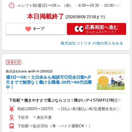
≪シフト制/週3日〜OK≫ （例） ・9:30〜18:30 ・10:00〜19:00
本日掲載終了
(2026/08/09 23:59まで)
応募画面へ進む
キープ
かんたん3ステップ！
株式会社コトリオ
の他の求人をみる
派遣社員
は
株式会社kotrio /●HR-H-2093025
女
週3日〜OK！土日休みも相談可◎完全日勤×夕
ド
方までで無理なく働ける職場♪20代〜60代活躍
活
中！
ル
自
下松駅＊働きやすさで選ぶならココ！障がいデイSTAFF/17時定時
役
時給1350円〜1937円 ＜日払い有/週払い有/交通費全支給(ガソリ
下松市 ＊来社不要
下松駅⇒徒歩10分（車・バイク通勤OK！）