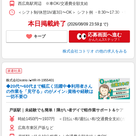
西広島駅周辺 ※車OK/交通費全額支給
＜シフト制/休憩1h/週3日〜OK＞ シフト例 ・8:30〜17:30 ・9:30
本日掲載終了
(2026/08/09 23:59まで)
応募画面へ進む
キープ
かんたん3ステップ！
株式会社コトリオ
の他の求人をみる
派遣社員
株式会社kotrio /●HR-H-1955401
◆20代〜60代まで幅広く活躍中◆利用者さん
さ
の作業を「見守る」のがメイン♪資格や経験は
一切不要◎
女
ド
戸坂駅｜未経験でも簡単！障がい者デイで軽作業サポート＆ケア
活
ル
時給1450円〜1937円 ＜日払い有/週払い有/交通費全支給(ガソリ
自
広島市東区戸坂など
役