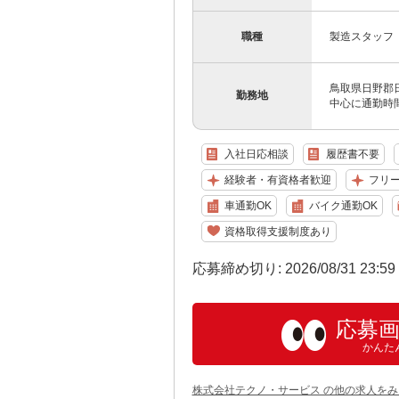
職種
製造スタッフ
鳥取県日野郡
勤務地
中心に通勤時
入社日応相談
履歴書不要
経験者・有資格者歓迎
フリ
車通勤OK
バイク通勤OK
資格取得支援制度あり
応募締め切り: 2026/08/31 23:5
応募
かんた
株式会社テクノ・サービス の他の求人をみ