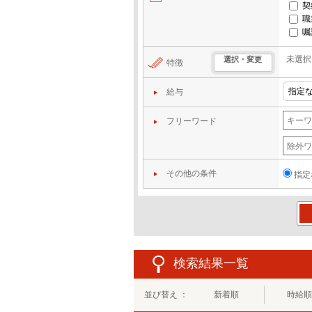
契
職
嘱
未選択
選択・変更
特徴
給与
フリーワード
その他の条件
指定
この
検索結果一覧
並び替え ：
新着順
時給順