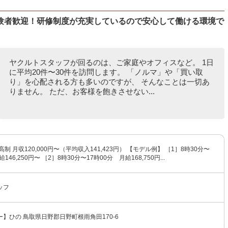
験者歓迎！研修制度が充実しているので安心して働ける環境で
ヤクルトスタッフが回るのは、ご家庭やオフィスなど。 1日
に平均20件〜30件を訪問します。 「ノルマ」や「買い取
り」を心配される方も多いのですが、 そんなことは一切あ
りません。 ただ、お客様を飽きさせない...
制 月収120,000円〜（平均収入141,423円） 【モデル例】 ［1］8時30分〜
146,250円〜 ［2］8時30分〜17時00分 月給168,750円...
ッフ
】ひの 鳥取県日野郡日野町根雨角田170-6