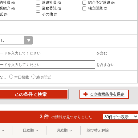
約社員
派遣社員
紹介予定派遣
(0)
(0)
(0)
業紹介
業務委託
独立開業
(0)
(1)
(0)
託
その他
(0)
(0)
を含む
を含まない
なし
本日掲載
締切間近
この検索条件を保存
条件で検索
3 件
の情報が見つかりました
日給順
月給順
並び替え解除