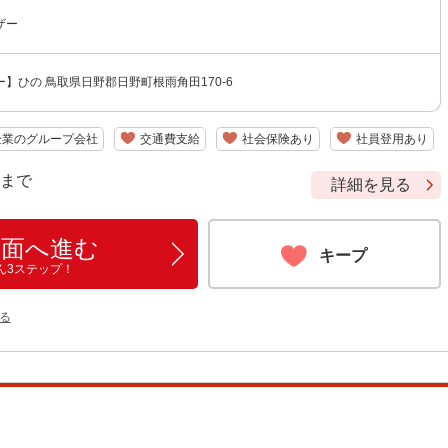
ザー
】ひの 鳥取県日野郡日野町根雨角田170-6
企業のグループ会社
交通費支給
社会保険あり
社員登用あり
9 まで
詳細を見る
画面へ進む
キープ
ん3ステップ！
る