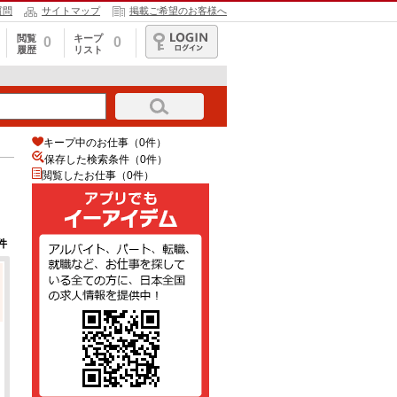
質問
サイトマップ
掲載ご希望のお客様へ
閲覧
キープ
0
0
履歴
リスト
ログイン
キープ中のお仕事（0件）
保存した検索条件（
0
件）
閲覧したお仕事（0件）
件