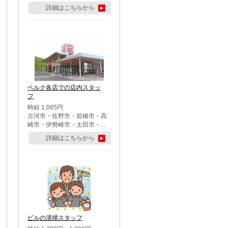
詳細はこちらから
ベルク各店での店内スタッ
フ
時給 1,065円
古河市・佐野市・前橋市・高
崎市・伊勢崎市・太田市・館
林市・藤岡市・大泉町・さい
詳細はこちらから
たま市北区・川越市・熊谷
市・行田市・秩父市・所沢
市・飯能市・東松山市・坂戸
市・鶴ケ島市・千葉市中央
区・市川市・松戸市・習志野
市・柏市・流山市・八千代
市・足立区・江戸川区・八王
子市・町田市
ビルの清掃スタッフ