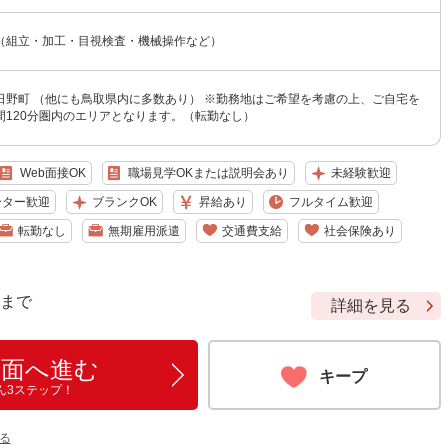
（組立・加工・目視検査・機械操作など）
日野町 （他にも鳥取県内に多数あり） ※勤務地はご希望を考慮の上、ご自宅を
間120分圏内のエリアとなります。（転勤なし）
Web面接OK
職場見学OKまたは説明会あり
未経験歓迎
ーター歓迎
ブランクOK
昇給あり
フルタイム歓迎
転勤なし
無期雇用派遣
交通費支給
社会保険あり
9 まで
詳細を見る
画面へ進む
キープ
ん3ステップ！
る