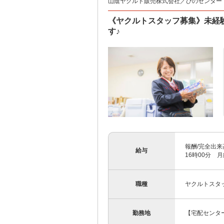
山陰ヤクルト販売株式会社／ひのセンター
《ヤクルトスタッフ募集》未経
す♪
報酬/完全出来高
給与
16時00分 月給
職種
ヤクルトスタ
勤務地
【宅配センター