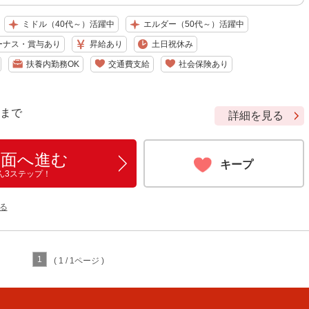
ミドル（40代～）活躍中
エルダー（50代～）活躍中
ーナス・賞与あり
昇給あり
土日祝休み
扶養内勤務OK
交通費支給
社会保険あり
9 まで
詳細を見る
画面へ進む
キープ
ん3ステップ！
る
1
( 1 / 1ページ )