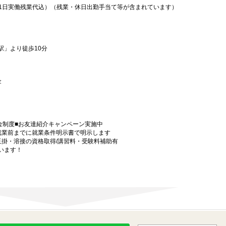
例21日実働残業代込）（残業・休日出勤手当て等が含まれています）
駅」より徒歩10分
 金
金制度■お友達紹介キャンペーン実施中
就業前までに就業条件明示書で明示します
玉掛・溶接の資格取得/講習料・受験料補助有
います！