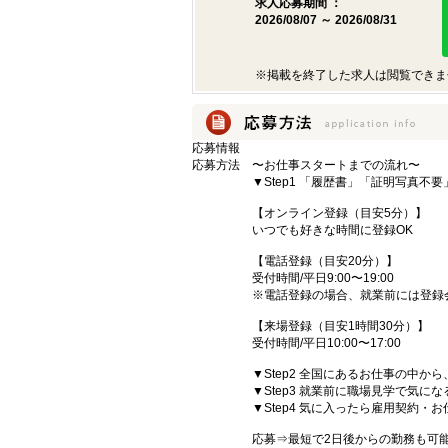
求人応募期間 ：
2026/08/07 ～ 2026/08/31
※掲載を終了した求人は閲覧できま
応募情報
応募方法
〜お仕事スタートまでの流れ〜
▼Step1 「履歴書」「証明写真不
【オンライン登録（目安5分）】
いつでも好きな時間に登録OK
【電話登録（目安20分）】
受付時間/平日9:00〜19:00
※電話登録の場合、就業前には登録
【来場登録（目安1時間30分）】
受付時間/平日10:00〜17:00
▼Step2 全国にあるお仕事の中
▼Step3 就業前に職場見学で気に
▼Step4 気に入ったら雇用契約・
応募⇒最短で2日後からの勤務も可