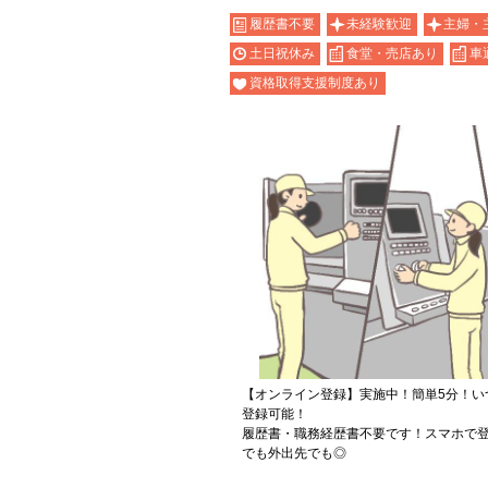
履歴書不要
未経験歓迎
主婦・
土日祝休み
食堂・売店あり
車
資格取得支援制度あり
【オンライン登録】実施中！簡単5分！い
登録可能！
履歴書・職務経歴書不要です！スマホで登
でも外出先でも◎