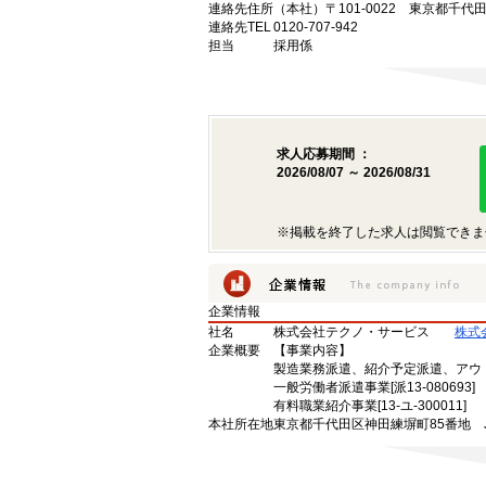
連絡先住所
（本社）〒101-0022 東京都千代
連絡先TEL
0120-707-942
担当
採用係
求人応募期間 ：
2026/08/07 ～ 2026/08/31
※掲載を終了した求人は閲覧できま
企業情報
社名
株式会社テクノ・サービス
株式
企業概要
【事業内容】
製造業務派遣、紹介予定派遣、アウ
一般労働者派遣事業[派13-080693]
有料職業紹介事業[13-ユ-300011]
本社所在地
東京都千代田区神田練塀町85番地 