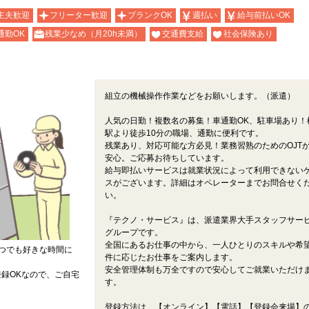
主夫歓迎
フリーター歓迎
ブランクOK
週払い
給与前払いOK
通勤OK
残業少なめ（月20h未満）
交通費支給
社会保険あり
組立の機械操作作業などをお願いします。（派遣）
人気の日勤！複数名の募集！車通勤OK、駐車場あり！
駅より徒歩10分の職場、通勤に便利です。
残業あり、対応可能な方必見！業務習熟のためのOJT
安心。ご応募お待ちしています。
給与即払いサービスは就業状況によって利用できない
スがございます。詳細はオペレーターまでお問合せく
い。
『テクノ・サービス』は、派遣業界大手スタッフサー
グループです。
全国にあるお仕事の中から、一人ひとりのスキルや希
つでも好きな時間に
件に応じたお仕事をご案内します。
安全管理体制も万全ですので安心してご就業いただけ
録OKなので、ご自宅
す。
登録方法は、【オンライン】【電話】【登録会来場】の