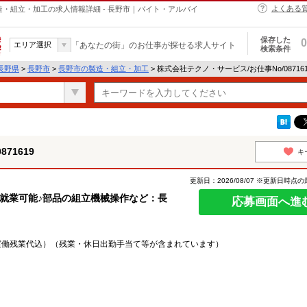
よくある
の製造・組立・加工の求人情報詳細 - 長野市｜バイト・アルバイ
保存した
0
エリア選択
「あなたの街」のお仕事が探せる求人サイト
検索条件
長野県
>
長野市
>
長野市の製造・組立・加工
> 株式会社テクノ・サービス/お仕事No/0871
71619
キ
更新日：2026/08/07 ※更新日時点
就業可能♪部品の組立機械操作など：長
応募画面へ進
1日実働残業代込）（残業・休日出勤手当て等が含まれています）