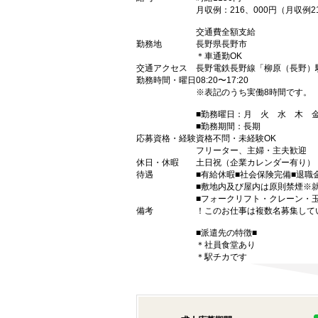
月収例：216、000円（月収
交通費全額支給
勤務地
長野県長野市
＊車通勤OK
交通アクセス
長野電鉄長野線「柳原（長野）
勤務時間・曜日
08:20〜17:20
※表記のうち実働8時間です。
■勤務曜日：月 火 水 木
■勤務期間：長期
応募資格・経験
資格不問・未経験OK
フリーター、主婦・主夫歓迎
休日・休暇
土日祝（企業カレンダー有り）
待遇
■有給休暇■社会保険完備■退職
■敷地内及び屋内は原則禁煙※
■フォークリフト・クレーン・
備考
！このお仕事は複数名募集して
■派遣先の特徴■
＊社員食堂あり
＊駅チカです