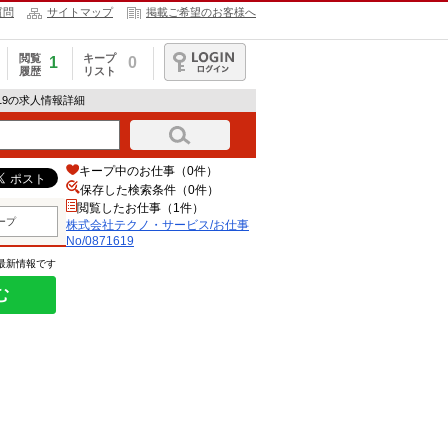
質問
サイトマップ
掲載ご希望のお客様へ
閲覧
キープ
1
0
履歴
リスト
ログイン
619の求人情報詳細
キープ中のお仕事（0件）
保存した検索条件（
0
件）
閲覧したお仕事（1件）
ープ
株式会社テクノ・サービス/お仕事
No/0871619
の最新情報です
む