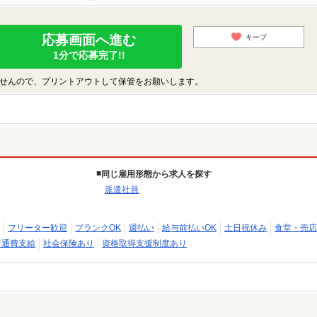
応募画面へ進む
キープ
1分で応募完了!!
せんので、プリントアウトして保管をお願いします。
同じ雇用形態から求人を探す
派遣社員
フリーター歓迎
ブランクOK
週払い
給与前払いOK
土日祝休み
食堂・売店
交通費支給
社会保険あり
資格取得支援制度あり