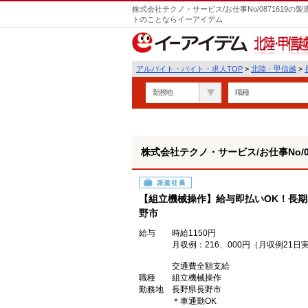
株式会社テクノ・サービス/お仕事No/0871619
トのことならイーアイデム
北陸・甲信越
アルバイト・バイト・求人TOP
>
北陸・甲信越
>
勤務地
職種
株式会社テクノ・サービス/お仕事No/08
派遣社員
【組立機械操作】給与即払いOK！長期
野市
給与
時給1150円
月収例：216、000円（月収例2
交通費全額支給
職種
組立機械操作
勤務地
長野県長野市
＊車通勤OK