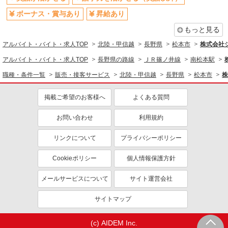
ボーナス・賞与あり
昇給あり
もっと見る
アルバイト・バイト・求人TOP
北陸・甲信越
長野県
松本市
株式会社
アルバイト・バイト・求人TOP
長野県の路線
ＪＲ篠ノ井線
南松本駅
職種・条件一覧
販売・接客サービス
北陸・甲信越
長野県
松本市
株
掲載ご希望のお客様へ
よくある質問
お問い合わせ
利用規約
リンクについて
プライバシーポリシー
Cookieポリシー
個人情報保護方針
メールサービスについて
サイト運営会社
サイトマップ
(c) AIDEM Inc.