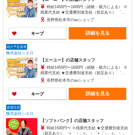
時給1450円〜1600円（経験・能力による） ※
残業代支給 ★交通費別途支給（規定あり） ゜
+゜・。○。・゜+゜・。○。・゜+゜ 入社祝い金10
長野県松本市のauショップ
万円支給(規定有) お友達を紹介頂くと, インセンテ
ィブ支給(規定有) ★月2回払い・週払い可能（規程
詳細を見る
キープ
有）★ ゜・。○。・゜+゜・。○。・゜+゜
紹介予定派遣
株式会社シエロ
【エーユー】の店舗スタッフ
時給1450円〜1600円（経験・能力による） ※
残業代支給 ★交通費別途支給（規定あり） ゜
+゜・。○。・゜+゜・。○。・゜+゜ 入社祝い金10
長野県松本市のauショップ
万円支給(規定有) お友達を紹介頂くと, インセンテ
ィブ支給(規定有) ★月2回払い・週払い可能（規程
詳細を見る
キープ
有）★ ゜・。○。・゜+゜・。○。・゜+゜
派遣社員
株式会社シエロ
【ソフトバンク】の店舗スタッフ
時給1500円〜 ※残業代支給 ★交通費別途支給
（規定あり） ゜+゜・。○。・゜+゜・。○。・゜