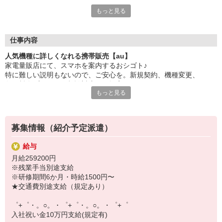
もっと見る
シエロのスタッフは9割が未経験スタート。
大手キャリアの店舗勤務なので安心・安定！
一度身に着けた知識は、
ずっと先まで役に立ちます！
仕事内容
人気機種に詳しくなれる携帯販売【au】
丁寧な研修もあるので、
家電量販店にて、スマホを案内するおシゴト♪
みなさんから働きやすいと好評です♪
特に難しい説明もないので、ご安心を。新規契約、機種変更、
最新アプリ事情やお得なプラン、
各種料金プランのご相談対応・ご提案などをお願いします。
スマホの裏ワザを学べるチャンス♪
もっと見る
初めての方でも安心♪
【選べるお仕事いろいろ】
あなた専属のコーディネーターが親切・丁寧にフォローするので、
￣￣￣￣￣￣￣￣￣￣￣
満足度◎
▼オフィスワーク
募集情報（紹介予定派遣）
事務、経理、データ入力、コールセンター、受付
■携帯やインターネット販売業務
▼工場・製造・軽作業系
給与
docomo(ドコモ)/au(エーユー)・KDDI/softbank(ソフトバンク)など
機械/食品製造・梱包・仕分け・加工・組立・検査
月給259200円
の大手キャリアから
▼美容系
※残業手当別途支給
ワイモバイル(Y!mobille)、楽天モバイル、UQなど格安スマホまで幅
眉毛サロンのアイブロウ・ネイリスト・エステ
※研修期間6か月・時給1500円〜
広く紹介可能♪
▼営業・販売
★交通費別途支給（規定あり）
人気のApple（アップル）店舗もございます！
法人営業・アパレル販売・個別指導塾・人材紹介
▼人気案件も多数♪
゜+゜・。○。・゜+゜・。○。・゜+゜
短期・期間限定・オープニング・官公庁案件
入社祝い金10万円支給(規定有)
上場/優良/大手企業など