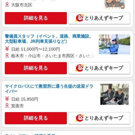
詳細を見る
キープ
+゜・。○。・゜+゜
大阪市北区
派遣社員
詳細を見る
とりあえずキープ
株式会社シエロ
【au】の携帯販売スタッフ
時給1400円〜1500円（経験・能力による） ※
警備員スタッフ（イベント、道路、商業施設、
残業代支給 ★交通費別途支給（規定あり） ゜
大型駐車場、JR列車見張りなど）
+゜・。○。・゜+゜・。○。・゜+゜ 入社祝い金10
長野県松本市のauショップ
日給 11,000円〜12,100円
万円支給(規定有) お友達を紹介頂くと, インセンテ
栃木市・小山市・さいたま市西区・さいたま市岩槻区・久喜市・
ィブ支給(規定有) ★月2回払い・週払い可能（規程
詳細を見る
キープ
有）★ ゜・。○。・゜+゜・。○。・゜+゜
詳細を見る
とりあえずキープ
派遣社員
株式会社シエロ
マイクロバスにて教習所に通う生徒の送迎ドラ
スマホ携帯販売【ワイモバイル】
イバー
時給1400円〜1700円（経験・能力による） ※
日給 15,850円
残業代支給 ★交通費別途支給（規定あり） ゜
箕面市
+゜・。○。・゜+゜・。○。・゜+゜ 入社祝い金10
長野県松本市の家電量販店
万円支給(規定有) お友達を紹介頂くと, インセンテ
ィブ支給(規定有) ★月2回払い・週払い可能（規程
詳細を見る
とりあえずキープ
詳細を見る
キープ
有）★ ゜・。○。・゜+゜・。○。・゜+゜