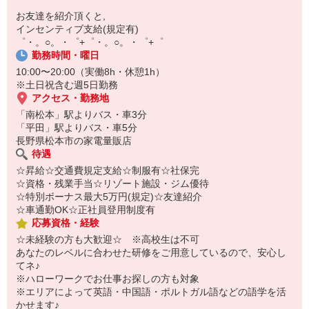
お友達を紹介頂くと,
【スマホ面接実施中】
インセンティブ支給(規定有)
￣￣￣￣￣￣￣￣￣
゜・。○。・゜+゜・。○。・゜+゜
自宅に居ながらスマホでカンタン面接OK！
勤務時間・曜日
オンライン面談なのでスピード対応。
10:00〜20:00（実働8h・休憩1h）
※土日祝含む週5日勤務
アクセス・勤務地
「南松本」駅よりバス・車3分
「平田」駅よりバス・車5分
長野県松本市の家電量販店
待遇
☆昇給☆交通費規定支給☆制服有☆社保完
☆資格・残業手当☆リゾート施設・ジム優待
☆特別ボーナス最大5万円(規定)☆友達紹介
☆車通勤OK☆正社員登用制度有
応募資格・経験
☆未経験の方も大歓迎☆ ※高校生は不可
あなたのレベルに合わせた研修をご用意しているので、安心し
てネ♪
※ハローワークでお仕事お探しの方も対象
※エリアによって英語・中国語・ポルトガル語などの語学を活
かせます♪