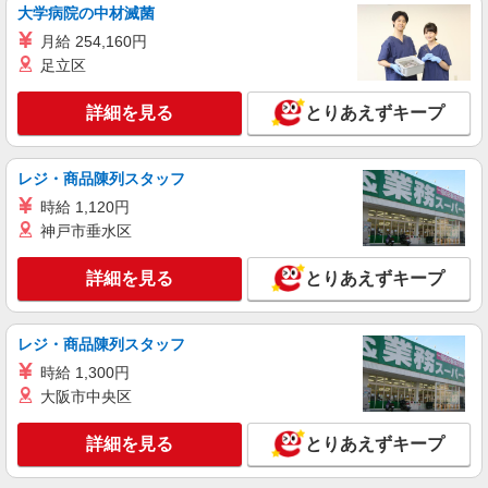
大学病院の中材滅菌
人気機種に詳しくなれる携帯販売【au】
月給 254,160円
月給259000円 ※残業手当別途支給 ※研修期間
足立区
6か月・時給1500円〜 ★交通費別途支給（規定あ
り） ゜+゜・。○。・゜+゜・。○。・゜+゜ 入社
長野県松本市の家電量販店
祝い金10万円支給(規定有) お友達を紹介頂くと, イ
詳細を見る
とりあえずキープ
ンセンティブ支給(規定有) ゜・。○。・゜+゜・。
詳細を見る
キープ
○。・゜+゜
レジ・商品陳列スタッフ
紹介予定派遣
時給 1,120円
株式会社シエロ
神戸市垂水区
【au】の携帯販売スタッフ
時給1450円〜1600円（経験・能力による） ※
詳細を見る
とりあえずキープ
残業代支給 ★交通費別途支給（規定あり） ゜
+゜・。○。・゜+゜・。○。・゜+゜ 入社祝い金10
長野県松本市のauショップ
万円支給(規定有) お友達を紹介頂くと, インセンテ
レジ・商品陳列スタッフ
ィブ支給(規定有) ★月2回払い・週払い可能（規程
詳細を見る
キープ
有）★ ゜・。○。・゜+゜・。○。・゜+゜
時給 1,300円
大阪市中央区
詳細を見る
とりあえずキープ