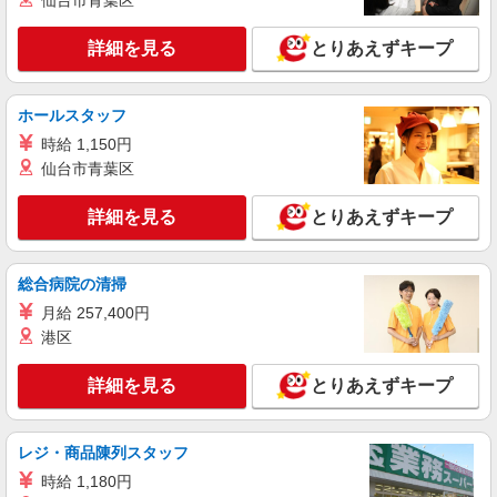
仙台市青葉区
+゜ 入社祝い金10万円支給(規定有) お友達を紹介
長野県松本市のsoftbankショップ
頂くと, インセンティブ支給(規定有) ★月2回払
い・週払い可能（規程有）★ ゜・。○。・゜
詳細を見る
とりあえずキープ
詳細を見る
キープ
+゜・。○。・゜+゜
派遣社員
ホールスタッフ
株式会社シエロ
時給 1,150円
携帯販売スタッフ【au】
仙台市青葉区
月給259000円 ※残業手当別途支給 ※研修期間
6か月・時給1500円〜 ★交通費別途支給（規定あ
詳細を見る
とりあえずキープ
り） ゜+゜・。○。・゜+゜・。○。・゜+゜ 入社
長野県松本市の家電量販店
祝い金10万円支給(規定有) お友達を紹介頂くと, イ
ンセンティブ支給(規定有) ゜・。○。・゜+゜・。
総合病院の清掃
詳細を見る
キープ
○。・゜+゜
月給 257,400円
紹介予定派遣
港区
株式会社シエロ
スマホ携帯販売【ワイモバイル】
詳細を見る
とりあえずキープ
時給1400円〜1700円（経験・能力による） ※
残業代支給 ★交通費別途支給（規定あり） ゜
+゜・。○。・゜+゜・。○。・゜+゜ 入社祝い金10
レジ・商品陳列スタッフ
長野県松本市の家電量販店
万円支給(規定有) お友達を紹介頂くと, インセンテ
時給 1,180円
ィブ支給(規定有) ★月2回払い・週払い可能（規程