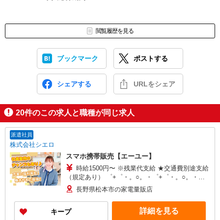
閲覧履歴を見る
ブックマーク
ポストする
シェアする
URLをシェア
20
件のこの求人と職種が同じ求人
派遣社員
株式会社シエロ
スマホ携帯販売【エーユー】
時給1500円〜 ※残業代支給 ★交通費別途支給
（規定あり） ゜+゜・。○。・゜+゜・。○。・゜
+゜ 入社祝い金10万円支給(規定有) お友達を紹介
長野県松本市の家電量販店
頂くと, インセンティブ支給(規定有) ★月2回払
い・週払い可能（規程有）★ ゜・。○。・゜
詳細を見る
キープ
+゜・。○。・゜+゜