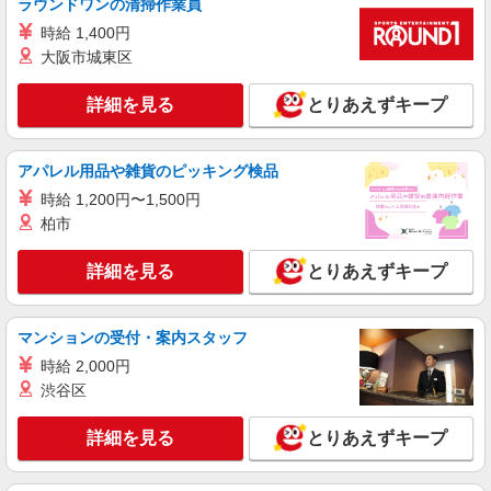
派遣社員
ラウンドワンの清掃作業員
株式会社シエロ
時給 1,400円
携帯販売スタッフ【au】
大阪市城東区
月給259000円 ※残業手当別途支給 ※研修期間
6か月・時給1500円〜 ★交通費別途支給（規定あ
詳細を見る
とりあえずキープ
り） ゜+゜・。○。・゜+゜・。○。・゜+゜ 入社
長野県松本市の家電量販店
祝い金10万円支給(規定有) お友達を紹介頂くと, イ
ンセンティブ支給(規定有) ゜・。○。・゜+゜・。
アパレル用品や雑貨のピッキング検品
詳細を見る
キープ
○。・゜+゜
時給 1,200円〜1,500円
派遣社員
柏市
株式会社シエロ
【softbank】人気機種に詳しくなれる携帯販
詳細を見る
とりあえずキープ
売
時給1500円〜 ※残業代支給 ★交通費別途支給
マンションの受付・案内スタッフ
（規定あり） ゜+゜・。○。・゜+゜・。○。・゜
+゜ 入社祝い金10万円支給(規定有) お友達を紹介
長野県松本市のsoftbankショップ
時給 2,000円
頂くと, インセンティブ支給(規定有) ★月2回払
渋谷区
い・週払い可能（規程有）★ ゜・。○。・゜
詳細を見る
キープ
+゜・。○。・゜+゜
詳細を見る
とりあえずキープ
派遣社員
株式会社シエロ