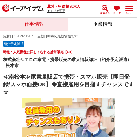
北陸・甲信越
の求人
▼エリア変更
仕事情報
企業情報
更新日：2026/08/07 ※更新日時点の最新情報です
紹介予定派遣
職種：人気機種に詳しくなれる携帯販売【au】
株式会社シエロの家電・携帯販売の求人情報詳細（紹介予定派遣）
- 松本市
≪南松本≫家電量販店で携帯・スマホ販売【即日登
録/スマホ面接OK】◆直接雇用を目指すチャンスです
☆