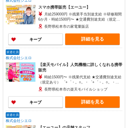
株式会社シエロ
スマホ携帯販売【エーユー】
月給259000円 ※残業手当別途支給 ※研修期間
6か月・時給1500円〜 ★交通費別途支給（規定あ
り） ゜+゜・。○。・゜+゜・。○。・゜+゜ 入社
長野県松本市の家電量販店
祝い金10万円支給(規定有) お友達を紹介頂くと, イ
ンセンティブ支給(規定有) ゜・。○。・゜+゜・。
詳細を見る
キープ
○。・゜+゜
派遣社員
株式会社シエロ
【楽天モバイル】人気機種に詳しくなれる携帯
販売
時給1500円〜 ※残業代支給 ★交通費別途支給
（規定あり） ゜+゜・。○。・゜+゜・。○。・゜
+゜ 入社祝い金10万円支給(規定有) お友達を紹介
長野県松本市の楽天モバイルショップ
頂くと, インセンティブ支給(規定有) ★月2回払
い・週払い可能（規程有）★ ゜・。○。・゜
詳細を見る
キープ
+゜・。○。・゜+゜
派遣社員
株式会社シエロ
【エーユー】の店舗スタッフ