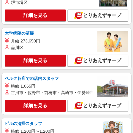
堺市堺区
詳細を見る
キープ
有）★ ゜・。○。・゜+゜・。○。・゜+゜
詳細を見る
とりあえずキープ
紹介予定派遣
株式会社シエロ
人気機種に詳しくなれる携帯販売【楽天モバイ
大学病院の清掃
ル】
月給 273,650円
時給1700円〜1800円（経験・能力による） ※
品川区
残業代支給 ★交通費別途支給（規定あり） ゜
+゜・。○。・゜+゜・。○。・゜+゜ 入社祝い金10
長野県松本市の家電量販店
万円支給(規定有) お友達を紹介頂くと, インセンテ
詳細を見る
とりあえずキープ
ィブ支給(規定有) ★月2回払い・週払い可能（規程
詳細を見る
キープ
有）★ ゜・。○。・゜+゜・。○。・゜+゜
ベルク各店での店内スタッフ
紹介予定派遣
時給 1,065円
株式会社シエロ
古河市・佐野市・前橋市・高崎市・伊勢崎市・太田市・館林市・
【楽天モバイル】人気機種に詳しくなれる携帯
販売
詳細を見る
とりあえずキープ
時給1500円〜 ※残業代支給 ★交通費別途支給
（規定あり） ゜+゜・。○。・゜+゜・。○。・゜
+゜ 入社祝い金10万円支給(規定有) お友達を紹介
長野県松本市の楽天モバイルショップ
ビルの清掃スタッフ
頂くと, インセンティブ支給(規定有) ★月2回払
い・週払い可能（規程有）★ ゜・。○。・゜
時給 1,200円〜1,200円