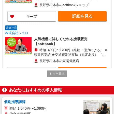
+゜ 入社祝い金10万円支給(規定有) お友達を紹介
長野県松本市のsoftbankショップ
頂くと, インセンティブ支給(規定有) ★月2回払
い・週払い可能（規程有）★ ゜・。○。・゜
詳細を見る
キープ
+゜・。○。・゜+゜
派遣社員
株式会社シエロ
人気機種に詳しくなれる携帯販売
【softbank】
時給1400円〜1700円（経験・能力による） ※
残業代支給 ★交通費別途支給（規定あり） ゜
+゜・。○。・゜+゜・。○。・゜+゜ 入社祝い金10
長野県松本市の家電量販店
万円支給(規定有) お友達を紹介頂くと, インセンテ
ィブ支給(規定有) ★月2回払い・週払い可能（規程
詳細を見る
キープ
有）★ ゜・。○。・゜+゜・。○。・゜+゜
もっと見る
派遣社員
株式会社シエロ
あなたにおすすめの求人情報
【softbank】人気機種に詳しくなれる携帯販
売
個別指導講師
時給1500円〜 ※残業代支給 ★交通費別途支給
時給 1,040円〜1,390円
（規定あり） ゜+゜・。○。・゜+゜・。○。・゜