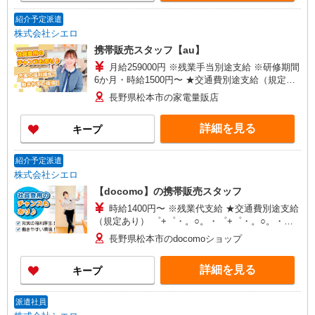
紹介予定派遣
株式会社シエロ
携帯販売スタッフ【au】
月給259000円 ※残業手当別途支給 ※研修期間
6か月・時給1500円〜 ★交通費別途支給（規定あ
り） ゜+゜・。○。・゜+゜・。○。・゜+゜ 入社
長野県松本市の家電量販店
祝い金10万円支給(規定有) お友達を紹介頂くと, イ
ンセンティブ支給(規定有) ゜・。○。・゜+゜・。
詳細を見る
キープ
○。・゜+゜
紹介予定派遣
株式会社シエロ
【docomo】の携帯販売スタッフ
時給1400円〜 ※残業代支給 ★交通費別途支給
（規定あり） ゜+゜・。○。・゜+゜・。○。・゜
+゜ 入社祝い金10万円支給(規定有) お友達を紹介
長野県松本市のdocomoショップ
頂くと, インセンティブ支給(規定有) ★月2回払
い・週払い可能（規程有）★ ゜・。○。・゜
詳細を見る
キープ
+゜・。○。・゜+゜
派遣社員