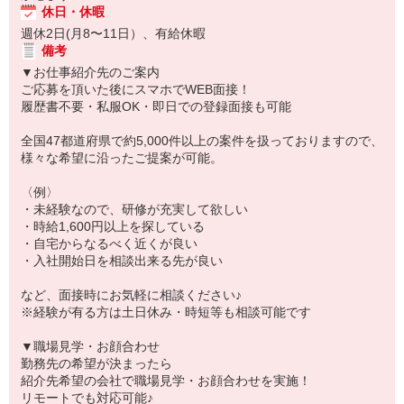
休日・休暇
週休2日(月8〜11日）、有給休暇
備考
▼お仕事紹介先のご案内
ご応募を頂いた後にスマホでWEB面接！
履歴書不要・私服OK・即日での登録面接も可能
全国47都道府県で約5,000件以上の案件を扱っておりますので、
様々な希望に沿ったご提案が可能。
〈例〉
・未経験なので、研修が充実して欲しい
・時給1,600円以上を探している
・自宅からなるべく近くが良い
・入社開始日を相談出来る先が良い
など、面接時にお気軽に相談ください♪
※経験が有る方は土日休み・時短等も相談可能です
▼職場見学・お顔合わせ
勤務先の希望が決まったら
紹介先希望の会社で職場見学・お顔合わせを実施！
リモートでも対応可能♪