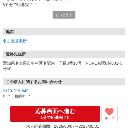
約1分で応募完了！
もっと見る
■電話応募の場合
電話応募も歓迎！（受付:10:00〜20:00）
土日祝も受付中♪
地図
【選考フロー】
名古屋営業所
①応募から3営業日を目安に、メールorお電話でご連絡します。
②面接日時を決定！「0120」から始まる電話番号からご連絡します
★スマホでWEB面接（LINEなど）・出張面接・事務所面接と選べま
連絡先住所
す
愛知県名古屋市中村区名駅南一丁目3番18号 NORE名駅8階801-C
③面接実施（履歴書不要）
号室
④勤務開始（スタート日は応相談）
※ご希望があれば、職場見学の調整もOKです！
この求人に関するお問い合わせ
お気軽にご応募ください♪
0120-919-849
担当：採用担当
応募画面へ進む
1分で応募完了!!
キープ
求人応募期間：2026/08/07～2026/08/31