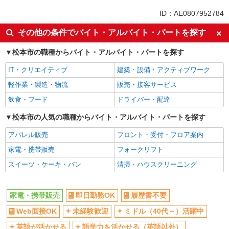
未経験歓迎
ミドル（40代～）活躍中
ID：AE0807952784
英語が活かせる
ボーナス・賞与あり
その他の条件でバイト・アルバイト・パートを探す
車通勤OK
交通費支給
松本市の職種からバイト・アルバイト・パートを探す
社会保険あり
社員登用あり
IT・クリエイティブ
建築・設備・アクティブワーク
軽作業・製造・物流
販売・接客サービス
飲食・フード
ドライバー・配達
松本市の人気の職種からバイト・アルバイト・パートを探す
アパレル販売
フロント・受付・フロア案内
家電・携帯販売
フォークリフト
スイーツ・ケーキ・パン
清掃・ハウスクリーニング
家電・携帯販売
即日勤務OK
履歴書不要
Web面接OK
未経験歓迎
ミドル（40代～）活躍中
英語が活かせる
語学力を活かせる（英語以外）