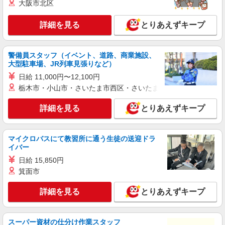
大阪市北区
詳細を見る
キープ
詳細を見る
とりあえずキープ
派遣社員
株式会社テクノ・サービス/お仕事No/0841775
警備員スタッフ（イベント、道路、商業施設、
機械操作
大型駐車場、JR列車見張りなど）
時給1600円 月収例：281、000円（月収例21日
日給 11,000円〜12,100円
実働）（残業・休日出勤手当て等が含まれていま
す） 交通費全額支給
栃木市・小山市・さいたま市西区・さいたま市岩槻区・久喜市・
新潟県長岡市 ＊車・バイク通勤OK
詳細を見る
とりあえずキープ
詳細を見る
キープ
派遣社員
マイクロバスにて教習所に通う生徒の送迎ドラ
株式会社テクノ・サービス/お仕事No/0856898
イバー
部品の組立
日給 15,850円
時給1250円 月収例：237、000円（月収例21日
箕面市
実働残業代込）（残業・休日出勤手当て等が含ま
れています） 交通費全額支給
詳細を見る
とりあえずキープ
新潟県長岡市 ＊車・バイク通勤OK
詳細を見る
キープ
スーパー資材の仕分け作業スタッフ