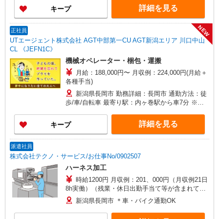
詳細を見る
キープ
NEW
正社員
UTエージェント株式会社 AGT中部第一CU AGT新潟エリア 川口中山
CL 《JEFN1C》
機械オペレーター・梱包・運搬
月給：188,000円〜 月収例：224,000円(月給＋
各種手当)
新潟県長岡市 勤務詳細：長岡市 通勤方法：徒
歩/車/自転車 最寄り駅：内ヶ巻駅から車7分 ※構
内の（無料）駐車場利用OK ※バイク通勤不可
詳細を見る
キープ
派遣社員
株式会社テクノ・サービス/お仕事No/0902507
ハーネス加工
時給1200円 月収例：201、000円（月収例21日
8h実働）（残業・休日出勤手当て等が含まれてい
ます） 交通費全額支給
新潟県長岡市 ＊車・バイク通勤OK