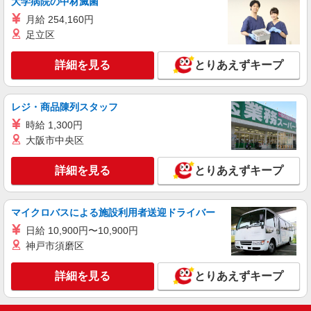
大学病院の中材滅菌
機械オペレーター
月給 254,160円
時給1200円 月収例：126、000円（月収例21日
5時間/日実働）（残業・休日出勤手当て等が含ま
足立区
れています） 交通費全額支給
新潟県長岡市 ＊車・バイク通勤OK
詳細を見る
とりあえずキープ
詳細を見る
キープ
レジ・商品陳列スタッフ
派遣社員
時給 1,300円
株式会社テクノ・サービス/お仕事No/0804159
大阪市中央区
機械オペレーター
時給1200円 月収例：201、000円（月収例21日
詳細を見る
とりあえずキープ
実働）（残業・休日出勤手当て等が含まれていま
す） 交通費全額支給
新潟県長岡市 ＊車・バイク通勤OK
マイクロバスによる施設利用者送迎ドライバー
詳細を見る
キープ
日給 10,900円〜10,900円
神戸市須磨区
詳細を見る
とりあえずキープ