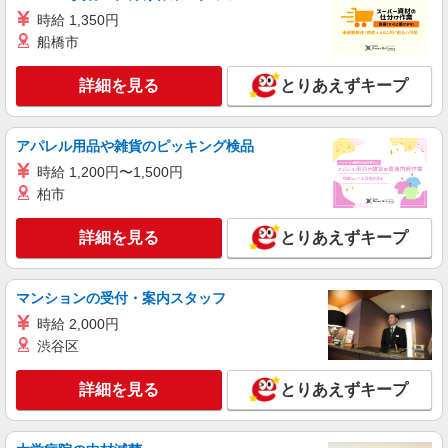
時給 1,350円
派遣社員
船橋市
株式会社テクノ・サービス/お仕事No/0796816
解体作業など
詳細を見る
とりあえずキープ
時給1200円 月収例：201、000円（月収例21日
実働）（残業・休日出勤手当て等が含まれていま
す） 交通費全額支給
新潟県長岡市 ＊車・バイク通勤OK
アパレル用品や雑貨のピッキング検品
時給 1,200円〜1,500円
詳細を見る
キープ
柏市
派遣社員
詳細を見る
とりあえずキープ
株式会社テクノ・サービス/お仕事No/0915997
冷暖房完備
時給1300円交通費全額支給
マンションの受付・案内スタッフ
新潟県長岡市 ＊車・バイク通勤OK
時給 2,000円
渋谷区
詳細を見る
キープ
詳細を見る
とりあえずキープ
派遣社員
株式会社テクノ・サービス/お仕事No/0796339