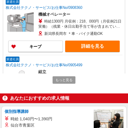
派遣社員
株式会社テクノ・サービス/お仕事No/0908360
機械オペレーター
時給1300円 月収例：218、000円（月収例21日
実働）（残業・休日出勤手当て等が含まれていま
す） 交通費全額支給
新潟県長岡市 ＊車・バイク通勤OK
詳細を見る
キープ
派遣社員
株式会社テクノ・サービス/お仕事No/0905499
組立
時給1300円 月収例：218、000円（月収例21日
もっと見る
実働）（残業・休日出勤手当て等が含まれていま
す） 交通費全額支給
新潟県長岡市 ＊車・バイク通勤OK
あなたにおすすめの求人情報
詳細を見る
キープ
個別指導講師
派遣社員
時給 1,040円〜1,390円
株式会社テクノ・サービス/お仕事No/0899325
仙台市青葉区