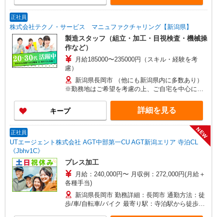
焦らず1つずつ覚えられます◎
正社員
株式会社テクノ・サービス マニュファクチャリング【新潟県】
製造スタッフ（組立・加工・目視検査・機械操
作など）
月給185000〜235000円（スキル・経験を考
慮）
新潟県長岡市 （他にも新潟県内に多数あり）
※勤務地はご希望を考慮の上、ご自宅を中心に通
勤時間120分圏内のエリアとなります。（転勤な
し）
詳細を見る
キープ
NEW
正社員
UTエージェント株式会社 AGT中部第一CU AGT新潟エリア 寺泊CL
《Jbhv1C》
プレス加工
月給：240,000円〜 月収例：272,000円(月給＋
各種手当)
新潟県長岡市 勤務詳細：長岡市 通勤方法：徒
歩/車/自転車/バイク 最寄り駅：寺泊駅から徒歩12
分・車4分 ※構内の（無料）駐車場利用OK