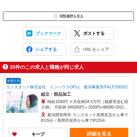
閲覧履歴を見る
ブックマーク
ポストする
シェアする
URLをシェア
20
件のこの求人と職種が同じ求人
派遣社員
ランスタッド株式会社 インハウスOPs1 新潟事業所/FALP100102
組立・部品加工
時給1500円 ※月収例34.5万円（残業等含む収
入例） 月収例:345000円＝1500円×8時間×20日勤
務＋残業40時間＋深夜割増代、別途交通費（上限4
新潟県長岡市 ランスタッド長岡支店から車で
万円）支給※残業時間、シフトにより異なる ※交
約15分／長岡市役所から車で約15分
通費実費支給／当社規定あり。月額上限40000円
研修時給1500円 ※≪約1ヶ月の充実した研修≫日
詳細を見る
キープ
勤（8:20-17:00/休憩60分）＆土日休みのシフトで