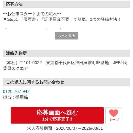
応募方法
〜お仕事スタートまでの流れ〜
▼Step1 「履歴書」「証明写真不要」で簡単、3つの登録方法！
【オンライン登録（目安5分）】
もっと見る
いつでも好きな時間に登録OK
【電話登録（目安20分）】
受付時間/平日9:00〜19:00
連絡先住所
※電話登録の場合、就業前には登録会へお越しください
（本社）〒101-0022 東京都千代田区神田練塀町85番地 JEBL秋
葉原スクエア
【来場登録（目安1時間30分）】
受付時間/平日10:00〜17:00
この求人に関するお問い合わせ
▼Step2 全国にあるお仕事の中から、あなたにピッタリのお仕事を
0120-707-942
ご案内
担当：採用係
▼Step3 就業前に職場見学で気になる事はしっかりチェック！
▼Step4 気に入ったら雇用契約・お仕事スタート
応募画面へ進む
応募⇒最短で2日後からの勤務も可能です！
1分で応募完了!!
キープ
求人応募期間：2026/08/07～2026/08/31