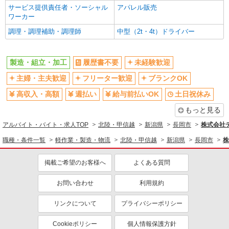
サービス提供責任者・ソーシャル
アパレル販売
ワーカー
調理・調理補助・調理師
中型（2t・4t）ドライバー
製造・組立・加工
履歴書不要
未経験歓迎
主婦・主夫歓迎
フリーター歓迎
ブランクOK
高収入・高額
週払い
給与前払いOK
土日祝休み
もっと見る
アルバイト・バイト・求人TOP
北陸・甲信越
新潟県
長岡市
株式会社テ
職種・条件一覧
軽作業・製造・物流
北陸・甲信越
新潟県
長岡市
株
掲載ご希望のお客様へ
よくある質問
お問い合わせ
利用規約
リンクについて
プライバシーポリシー
Cookieポリシー
個人情報保護方針