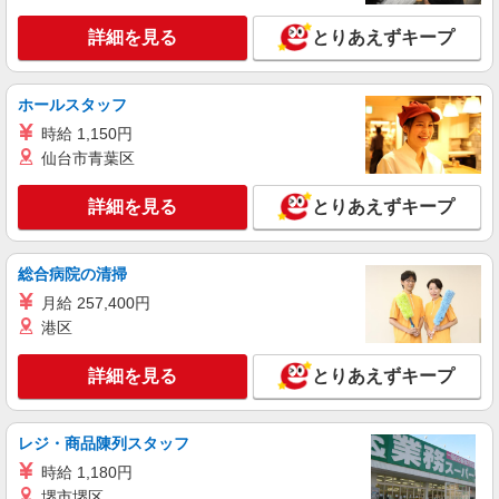
配線組立
時給1300円 月収例：218、000円（月収例21日
詳細を見る
とりあえずキープ
実働）（残業・休日出勤手当て等が含まれていま
す） 交通費全額支給
新潟県長岡市 ＊車・バイク通勤OK
ホールスタッフ
詳細を見る
キープ
時給 1,150円
仙台市青葉区
派遣社員
株式会社テクノ・サービス/お仕事No/0892522
詳細を見る
とりあえずキープ
組立作業
時給1620円 月収例：266、000円（月収例21日
総合病院の清掃
実働）（残業・休日出勤手当て等が含まれていま
す） 交通費全額支給
月給 257,400円
新潟県長岡市 ＊車・バイク通勤OK
港区
詳細を見る
キープ
詳細を見る
とりあえずキープ
派遣社員
株式会社テクノ・サービス/お仕事No/0796981
レジ・商品陳列スタッフ
金属探知機の組立
時給 1,180円
時給1430円 月収例：277、000円（月収例21日
堺市堺区