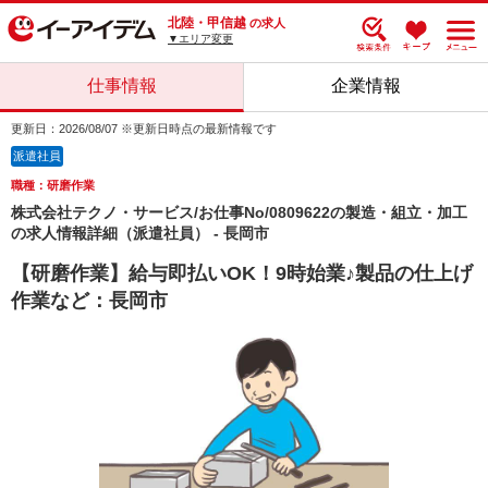
北陸・甲信越
の求人
▼エリア変更
仕事情報
企業情報
更新日：2026/08/07 ※更新日時点の最新情報です
派遣社員
職種：研磨作業
株式会社テクノ・サービス/お仕事No/0809622の製造・組立・加工
の求人情報詳細（派遣社員） - 長岡市
【研磨作業】給与即払いOK！9時始業♪製品の仕上げ
作業など：長岡市