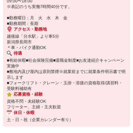
09:00〜18:00
※表記のうち実働7時間40分です。
■勤務曜日：月 火 水 木 金
■勤務期間：長期
アクセス・勤務地
越後線「分水駅」より車5分
新潟県長岡市
＊車・バイク通勤OK
待遇
■有給休暇■社会保険完備■退職金制度■お友達紹介キャンペーン
実施中
■敷地内及び屋内は原則禁煙※就業前までに就業条件明示書で明
示します
■フォークリフト・クレーン・玉掛・溶接の資格取得/講習料・
受験料補助有
応募資格・経験
資格不問・未経験OK
フリーター、主婦・主夫歓迎
休日・休暇
土・日・祝（企業カレンダー有り）