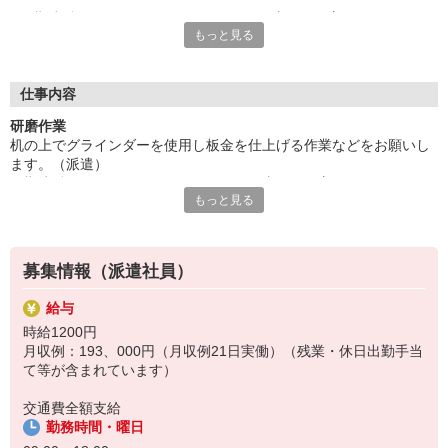
長期稼働のチャンスあり！じっくりお仕事したい方にピッタリで
もっと見る
す☆
GWやお盆休みの連休もしっかりとれます！
給与即払いサービスは就業状況によって利用できないケースがご
ざいます。詳細はオペレーターまでお問合せください。
仕事内容
研磨作業
『テクノ・サービス』は、派遣業界大手スタッフサービスグルー
机の上でグラインダーを使用し板金を仕上げる作業などをお願いし
プです。
ます。（派遣）
全国にあるお仕事の中から、一人ひとりのスキルや希望条件に応
長期稼働のチャンスあり！じっくりお仕事したい方にピッタリです
じたお仕事をご案内します。
もっと見る
☆
安全管理体制も万全ですので安心してご就業いただけます。
GWやお盆休みの連休もしっかりとれます！
登録方法は、【オンライン】【電話】【登録会来場】の3つから
選べます♪
募集情報（派遣社員）
★★履歴書・証明写真は不要！★★
また、ご登録済の方はお仕事の紹介がスムーズです。
給与
ご応募お待ちしています。
時給1200円
月収例：193、000円（月収例21日実働）（残業・休日出勤手当
て等が含まれています）
交通費全額支給
勤務時間・曜日