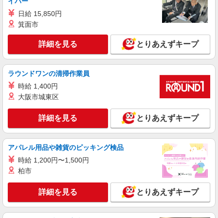
イバー
冷暖房完備
日給 15,850円
時給1300円交通費全額支給
箕面市
新潟県長岡市 ＊車・バイク通勤OK
詳細を見る
とりあえずキープ
詳細を見る
キープ
ラウンドワンの清掃作業員
派遣社員
時給 1,400円
株式会社テクノ・サービス/お仕事No/0892522
大阪市城東区
組立作業
時給1620円 月収例：266、000円（月収例21日
詳細を見る
とりあえずキープ
実働）（残業・休日出勤手当て等が含まれていま
す） 交通費全額支給
新潟県長岡市 ＊車・バイク通勤OK
アパレル用品や雑貨のピッキング検品
詳細を見る
キープ
時給 1,200円〜1,500円
柏市
派遣社員
株式会社テクノ・サービス/お仕事No/0891243
詳細を見る
とりあえずキープ
繊維の加工業務
時給1250円 月収例：203、000円（月収例21日