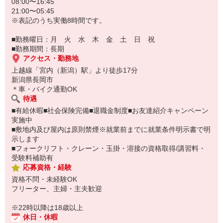
08:00〜16:45
21:00〜05:45
※表記のうち実働8時間です。
■勤務曜日：月 火 水 木 金 土 日 祝
■勤務期間：長期
アクセス・勤務地
上越線「宮内（新潟）駅」より徒歩17分
新潟県長岡市
＊車・バイク通勤OK
待遇
■有給休暇■社会保険完備■退職金制度■お友達紹介キャンペーン
実施中
■敷地内及び屋内は原則禁煙※就業前までに就業条件明示書で明
示します
■フォークリフト・クレーン・玉掛・溶接の資格取得/講習料・
受験料補助有
応募資格・経験
資格不問・未経験OK
フリーター、主婦・主夫歓迎
※22時以降は18歳以上
休日・休暇