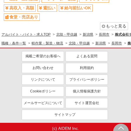
高収入・高額
週払い
給与前払いOK
食堂・売店あり
もっと見る
アルバイト・バイト・求人TOP
北陸・甲信越
新潟県
長岡市
株式会社テ
職種・条件一覧
軽作業・製造・物流
北陸・甲信越
新潟県
長岡市
株
掲載ご希望のお客様へ
よくある質問
お問い合わせ
利用規約
リンクについて
プライバシーポリシー
Cookieポリシー
個人情報保護方針
メールサービスについて
サイト運営会社
サイトマップ
(c) AIDEM Inc.