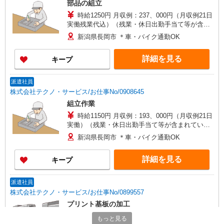
部品の組立
時給1250円 月収例：237、000円（月収例21日
実働残業代込）（残業・休日出勤手当て等が含ま
れています） 交通費全額支給
新潟県長岡市 ＊車・バイク通勤OK
詳細を見る
キープ
派遣社員
株式会社テクノ・サービス/お仕事No/0908645
組立作業
時給1150円 月収例：193、000円（月収例21日
実働）（残業・休日出勤手当て等が含まれていま
す） 交通費全額支給
新潟県長岡市 ＊車・バイク通勤OK
詳細を見る
キープ
派遣社員
株式会社テクノ・サービス/お仕事No/0899557
プリント基板の加工
時給1150円 月収例：201、000円（月収例21日
もっと見る