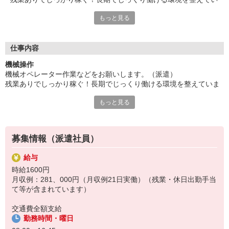
ます。
もっと見る
業務に慣れるまで3ヶ月程度は日勤（お時給1400円）での勤務に
なります！
給与即払いサービスは就業状況によって利用できないケースがご
ざいます。詳細はオペレーターまでお問合せください。
仕事内容
機械操作
『テクノ・サービス』は、派遣業界大手スタッフサービスグルー
機械オペレーター作業などをお願いします。（派遣）
プです。
残業ありでしっかり稼ぐ！長期でじっくり働ける環境を整えていま
全国にあるお仕事の中から、一人ひとりのスキルや希望条件に応
す。
じたお仕事をご案内します。
もっと見る
業務に慣れるまで3ヶ月程度は日勤（お時給1400円）での勤務にな
安全管理体制も万全ですので安心してご就業いただけます。
ります！
登録方法は、【オンライン】【電話】【登録会来場】の3つから
選べます♪
募集情報（派遣社員）
★★履歴書・証明写真は不要！★★
また、ご登録済の方はお仕事の紹介がスムーズです。
給与
ご応募お待ちしています。
時給1600円
月収例：281、000円（月収例21日実働）（残業・休日出勤手当
て等が含まれています）
交通費全額支給
勤務時間・曜日