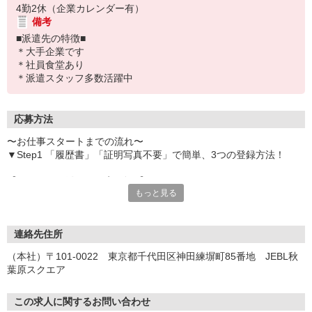
4勤2休（企業カレンダー有）
備考
■派遣先の特徴■
＊大手企業です
＊社員食堂あり
＊派遣スタッフ多数活躍中
応募方法
〜お仕事スタートまでの流れ〜
▼Step1 「履歴書」「証明写真不要」で簡単、3つの登録方法！
【オンライン登録（目安5分）】
もっと見る
いつでも好きな時間に登録OK
【電話登録（目安20分）】
受付時間/平日9:00〜19:00
連絡先住所
※電話登録の場合、就業前には登録会へお越しください
（本社）〒101-0022 東京都千代田区神田練塀町85番地 JEBL秋
葉原スクエア
【来場登録（目安1時間30分）】
受付時間/平日10:00〜17:00
この求人に関するお問い合わせ