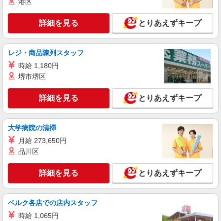
港区
詳細を見る
キープ
詳細を見る
とりあえずキープ
派遣社員
株式会社テクノ・サービス/お仕事No/0796816
レジ・商品陳列スタッフ
解体作業など
時給 1,180円
時給1200円 月収例：201、000円（月収例21日
堺市堺区
実働）（残業・休日出勤手当て等が含まれていま
す） 交通費全額支給
新潟県長岡市 ＊車・バイク通勤OK
詳細を見る
とりあえずキープ
詳細を見る
キープ
大学病院の清掃
派遣社員
月給 273,650円
株式会社テクノ・サービス/お仕事No/0902507
品川区
ハーネス加工
時給1200円 月収例：201、000円（月収例21日
詳細を見る
とりあえずキープ
8h実働）（残業・休日出勤手当て等が含まれてい
ます） 交通費全額支給
新潟県長岡市 ＊車・バイク通勤OK
ベルク各店での店内スタッフ
詳細を見る
キープ
時給 1,065円