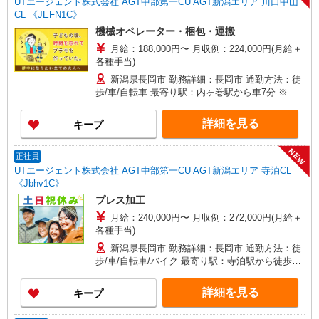
UTエージェント株式会社 AGT中部第一CU AGT新潟エリア 川口中山
CL 《JEFN1C》
機械オペレーター・梱包・運搬
月給：188,000円〜 月収例：224,000円(月給＋
各種手当)
新潟県長岡市 勤務詳細：長岡市 通勤方法：徒
歩/車/自転車 最寄り駅：内ヶ巻駅から車7分 ※構
内の（無料）駐車場利用OK ※バイク通勤不可
詳細を見る
キープ
NEW
正社員
UTエージェント株式会社 AGT中部第一CU AGT新潟エリア 寺泊CL
《Jbhv1C》
プレス加工
月給：240,000円〜 月収例：272,000円(月給＋
各種手当)
新潟県長岡市 勤務詳細：長岡市 通勤方法：徒
歩/車/自転車/バイク 最寄り駅：寺泊駅から徒歩12
分・車4分 ※構内の（無料）駐車場利用OK
詳細を見る
キープ