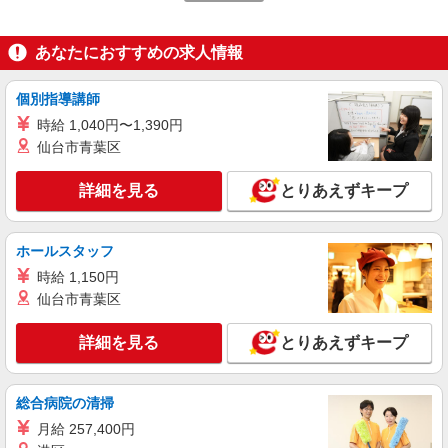
実働）（残業・休日出勤手当て等が含まれていま
す） 交通費全額支給
新潟県長岡市 ＊車・バイク通勤OK
あなたにおすすめの求人情報
詳細を見る
キープ
個別指導講師
派遣社員
時給 1,040円〜1,390円
株式会社テクノ・サービス/お仕事No/0796663
仙台市青葉区
機械加工
時給1300円 月収例：218、000円（月収例21日
詳細を見る
とりあえずキープ
実働）（残業・休日出勤手当て等が含まれていま
す） 交通費全額支給
新潟県長岡市 ＊車・バイク通勤OK
ホールスタッフ
詳細を見る
キープ
時給 1,150円
仙台市青葉区
派遣社員
株式会社テクノ・サービス/お仕事No/0886549
詳細を見る
とりあえずキープ
金属製品の鋳造加工
時給1200円 月収例：231、000円（月収例21日
総合病院の清掃
実働残業代込）（残業・休日出勤手当て等が含ま
れています） 交通費全額支給
月給 257,400円
新潟県長岡市