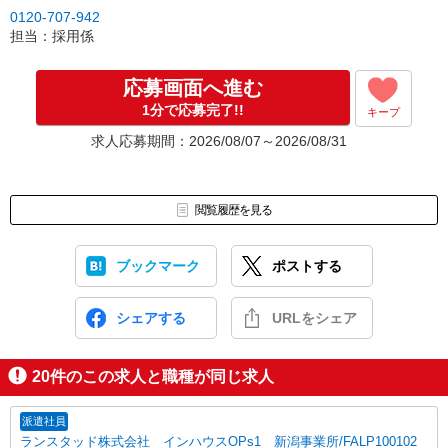
▼Step2 全国にあるお仕事の中から、あなたにピッタリのお仕事を
0120-707-942
ご案内
担当：採用係
▼Step3 就業前に職場見学で気になる事はしっかりチェック！
▼Step4 気に入ったら雇用契約・お仕事スタート
応募画面へ進む
応募⇒最短で2日後からの勤務も可能です！
1分で応募完了!!
キープ
求人応募期間：2026/08/07～2026/08/31
閲覧履歴を見る
ブックマーク
ポストする
シェアする
URLをシェア
20
件のこの求人と職種が同じ求人
派遣社員
ランスタッド株式会社 インハウスOPs1 新潟事業所/FALP100102