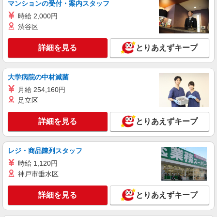
実働）（残業・休日出勤手当て等が含まれていま
マンションの受付・案内スタッフ
す） 交通費全額支給
新潟県長岡市 ＊車通勤OK
時給 2,000円
渋谷区
詳細を見る
キープ
詳細を見る
とりあえずキープ
派遣社員
株式会社テクノ・サービス/お仕事No/0796339
大学病院の中材滅菌
機械オペレーター
月給 254,160円
時給1200円 月収例：126、000円（月収例21日
5時間/日実働）（残業・休日出勤手当て等が含ま
足立区
れています） 交通費全額支給
新潟県長岡市 ＊車・バイク通勤OK
詳細を見る
とりあえずキープ
詳細を見る
キープ
レジ・商品陳列スタッフ
派遣社員
時給 1,120円
株式会社テクノ・サービス/お仕事No/0915502
神戸市垂水区
金属探知機の組立
時給1530円 月収例：297、000円（月収例21日
詳細を見る
とりあえずキープ
実働残業代込）（残業・休日出勤手当て等が含ま
れています） 交通費全額支給
新潟県長岡市 ＊車・バイク通勤OK