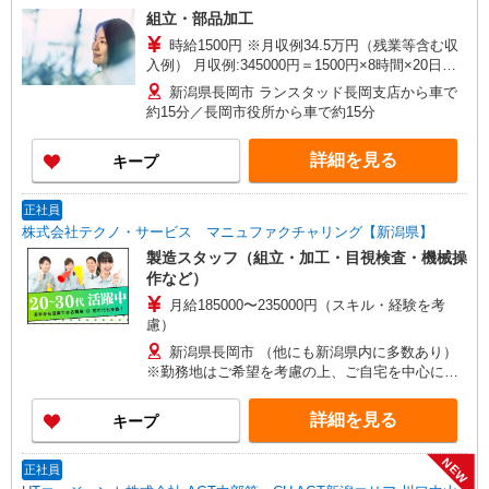
組立・部品加工
時給1500円 ※月収例34.5万円（残業等含む収
入例） 月収例:345000円＝1500円×8時間×20日勤
務＋残業40時間＋深夜割増代、別途交通費（上限4
新潟県長岡市 ランスタッド長岡支店から車で
万円）支給※残業時間、シフトにより異なる ※交
約15分／長岡市役所から車で約15分
通費実費支給／当社規定あり。月額上限40000円
研修時給1500円 ※≪約1ヶ月の充実した研修≫日
詳細を見る
キープ
勤（8:20-17:00/休憩60分）＆土日休みのシフトで
焦らず1つずつ覚えられます◎
正社員
株式会社テクノ・サービス マニュファクチャリング【新潟県】
製造スタッフ（組立・加工・目視検査・機械操
作など）
月給185000〜235000円（スキル・経験を考
慮）
新潟県長岡市 （他にも新潟県内に多数あり）
※勤務地はご希望を考慮の上、ご自宅を中心に通
勤時間120分圏内のエリアとなります。（転勤な
し）
詳細を見る
キープ
NEW
正社員