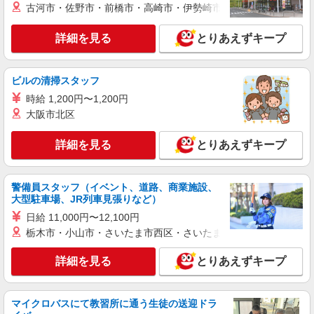
古河市・佐野市・前橋市・高崎市・伊勢崎市・太田市・館林市・
派遣社員
株式会社テクノ・サービス/お仕事No/0910356
詳細を見る
とりあえずキープ
自動車部品の組立業務
時給1050円 月収例：151、000円（月収例21日
実働）（残業・休日出勤手当て等が含まれていま
ビルの清掃スタッフ
す） 交通費全額支給
新潟県長岡市 ＊車・バイク通勤OK
時給 1,200円〜1,200円
大阪市北区
詳細を見る
キープ
詳細を見る
とりあえずキープ
派遣社員
株式会社テクノ・サービス/お仕事No/0907158
警備員スタッフ（イベント、道路、商業施設、
機械オペレーターなど
大型駐車場、JR列車見張りなど）
時給1350円 月収例：220、000円（月収例21日
日給 11,000円〜12,100円
実働）（残業・休日出勤手当て等が含まれていま
す） 交通費全額支給
栃木市・小山市・さいたま市西区・さいたま市岩槻区・久喜市・
新潟県長岡市 ＊車・バイク通勤OK
詳細を見る
とりあえずキープ
詳細を見る
キープ
派遣社員
マイクロバスにて教習所に通う生徒の送迎ドラ
株式会社テクノ・サービス/お仕事No/0915997