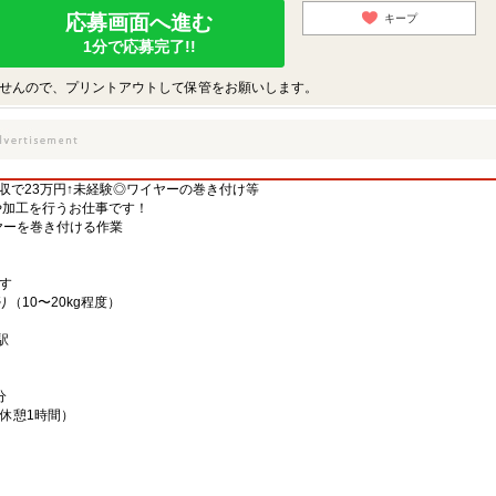
応募画面へ進む
キープ
1分で応募完了!!
せんので、プリントアウトして保管をお願いします。
月収で23万円↑未経験◎ワイヤーの巻き付け等
や加工を行うお仕事です！
ヤーを巻き付ける作業
す
（10〜20kg程度）
平駅
分
分、休憩1時間）