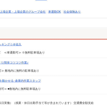
上場企業・上場企業のグループ会社
車通勤OK
社会保険あり
ッキング☆＠佐久
 ≪車通勤可≫ ※無料駐車場あり
リ/簡単コツコツ作業♪
≫ 敷地内に無料の駐車場あり
体を動かせる･倉庫内作業スタッフ
可≫ ■敷地内に無料駐車場あり
収例21日実働）（残業・休日出勤手当て等が含まれています） 交通費全額支給