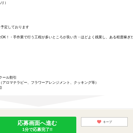
あり）
間を予定しております
験OK！・手作業で行う工程が多いところが良い方・ほどよく残業し、ある程度稼ぎ
クール割引
（アロマテラピー、フラワーアレンジメント、クッキング等）
引
応募画面へ進む
キープ
1分で応募完了!!