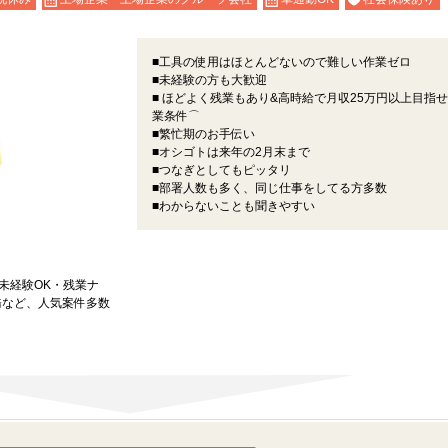
■工具の使用はほとんどないので難しい作業ゼロ
■未経験の方も大歓迎
■ ほどよく残業もあり&高時給で月収25万円以上目指
業条件⌒
■繁忙期のお手伝い
■オシゴトは来年の2月末まで
■つなぎとしてもピッタリ
■部署人数も多く、同じ仕事をしてる方多数
■わからないことも聞きやすい
★未経験OK・残業ナ
務など、人気案件多数