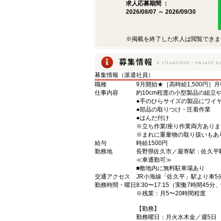
求人応募期間 ：
2026/08/07 ～ 2026/09/30
※掲載を終了した求人は閲覧できま
募集情報（派遣社員）
職種
9月開始★［高時給1,500円］
仕事内容
約10cm程度の小型製品の組立
●手のひらサイズの製品にワイ
●部品の取りつけ・圧着作業
●はんだ付け
※立ち作業/座り作業両方ありま
※まれに重量物の取り扱いもあり
給与
時給1500円
勤務地
長野県佐久市／最寄駅：佐久
≪車通勤可≫
■敷地内に無料駐車場あり
交通アクセス
JR小海線「佐久平」駅より車5
勤務時間・曜日
8:30〜17:15（実働7時間45
※残業：月5〜20時間程度
【勤務】
勤務曜日：月火水木金／週5日