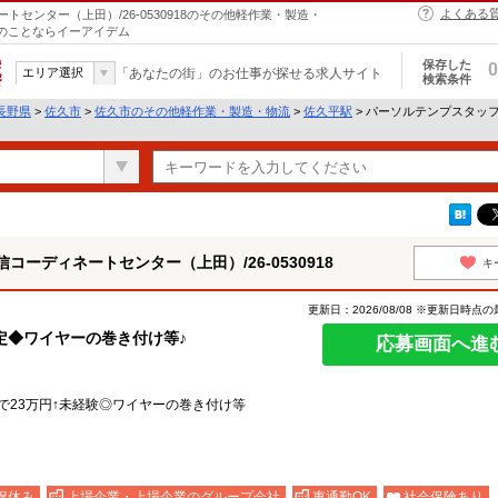
よくある
センター（上田）/26-0530918のその他軽作業・製造・
トのことならイーアイデム
保存した
0
エリア選択
「あなたの街」のお仕事が探せる求人サイト
検索条件
長野県
>
佐久市
>
佐久市のその他軽作業・製造・物流
>
佐久平駅
> パーソルテンプスタッ
ーディネートセンター（上田）/26-0530918
キ
更新日：2026/08/08 ※更新日時点
限定◆ワイヤーの巻き付け等♪
応募画面へ進
収で23万円↑未経験◎ワイヤーの巻き付け等
駅
祝休み
上場企業・上場企業のグループ会社
車通勤OK
社会保険あり