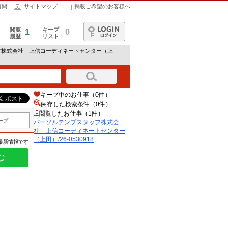
質問
サイトマップ
掲載ご希望のお客様へ
閲覧
キープ
1
0
履歴
リスト
ログイン
フ株式会社 上信コーディネートセンター（上
キープ中のお仕事（0件）
保存した検索条件（
0
件）
閲覧したお仕事（1件）
ープ
パーソルテンプスタッフ株式会
社 上信コーディネートセンター
（上田）/26-0530918
の最新情報です
む