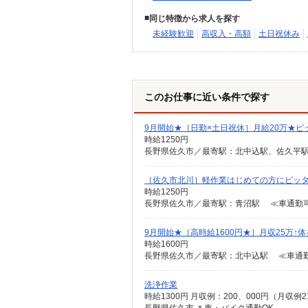
同じ特徴から求人を探す
未経験歓迎
高収入・高額
土日祝休み
このお仕事に近い条件で探す
9月開始★［日勤×土日祝休］月給20万★ピ
時給1250円
長野県佐久市／最寄駅：北中込駅、佐久平駅
［佐久市北川］軽作業はじめての方にピッタ
時給1250円
長野県佐久市／最寄駅：青沼駅 ≪車通勤可
9月開始★［高時給1600円★］月収25万↑
時給1600円
長野県佐久市／最寄駅：北中込駅 ≪車通勤
洗浄作業
時給1300円 月収例：200、000円（月