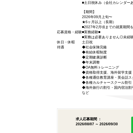
■土日祝休み（会社カレンダー
【期間】
2026年09月上旬〜
★6ヶ月以上（長期）
■2027年2月頃までの就業期
応募資格・経験
■実務経験■
■実務は必要ありません◎未経
休日・休暇
土日祝
待遇
◆社会保険完備
◆有給休暇制度
◆定期健康診断
◆年末調整
◆OA無料トレーニング
◆資格取得支援、海外留学支援
◆各種通信教育講座・英会話ス
◆各種カルチャースクール割引
◆海外旅行の割引・国内宿泊割
など
求人応募期間 ：
2026/08/07 ～ 2026/09/30