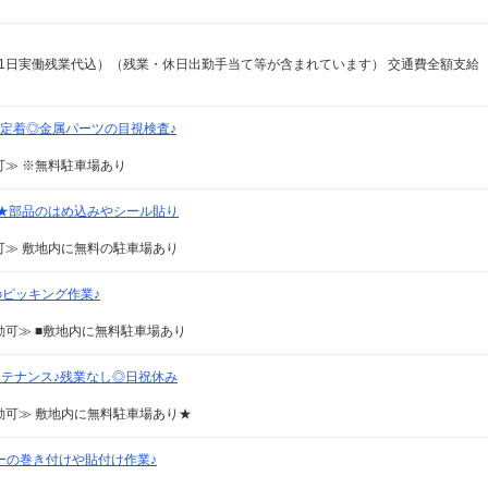
収例21日実働残業代込）（残業・休日出勤手当て等が含まれています） 交通費全額支給
遣定着◎金属パーツの目視検査♪
≫ ※無料駐車場あり
rt★部品のはめ込みやシール貼り
≫ 敷地内に無料の駐車場あり
ピッキング作業♪
可≫ ■敷地内に無料駐車場あり
ンテナンス♪残業なし◎日祝休み
可≫ 敷地内に無料駐車場あり★
ーの巻き付けや貼付け作業♪