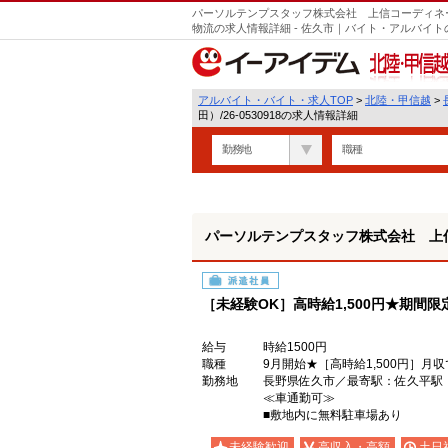
パーソルテンプスタッフ株式会社 上信コーディネート
物流の求人情報詳細 - 佐久市｜バイト・アルバイ
北陸・甲信越
アルバイト・バイト・求人TOP
>
北陸・甲信越
>
田）/26-0530918の求人情報詳細
勤務地
職種
パーソルテンプスタッフ株式会社 上信コ
派遣社員
［未経験OK］高時給1,500円★期間
給与
時給1500円
職種
9月開始★［高時給1,500円］月
勤務地
長野県佐久市／最寄駅：佐久平
≪車通勤可≫
■敷地内に無料駐車場あり
未経験歓迎
高収入・高額
土日