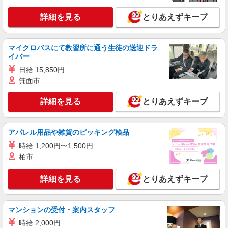
≪茅野市≫日勤のみ＆残業ナシ！お迎えに間に
合うデイサービス
詳細を見る
とりあえずキープ
時給1500円〜2125円 ＜日払い有/週払い有/交
通費全支給(ガソリン代含む)＞
茅野市
マイクロバスにて教習所に通う生徒の送迎ドラ
イバー
詳細を見る
キープ
日給 15,850円
箕面市
派遣社員
株式会社kotrio /●MT-H-1811318
詳細を見る
とりあえずキープ
障がい者デイで送迎、見守りなど★茅野市★運
転できる方急募
アパレル用品や雑貨のピッキング検品
時給1500円〜2125円 ＜日払い有/週払い有/交
通費全支給(ガソリン代含む)＞
時給 1,200円〜1,500円
柏市
茅野市ほか 周辺エリア多数
詳細を見る
とりあえずキープ
詳細を見る
キープ
派遣社員
マンションの受付・案内スタッフ
株式会社kotrio /●MT-H-2066907
時給 2,000円
茅野市＊グループホームSTAFF＊経験不問◎