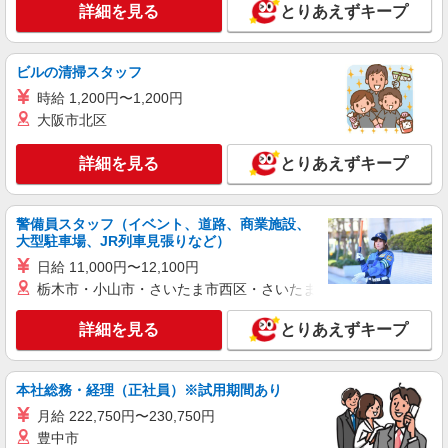
≪茅野市≫夜勤なし！未経験・ブランクOKの
詳細を見る
とりあえずキープ
デイスタッフ
時給1500円〜2125円 ＜日払い有/週払い有/交
通費全支給(ガソリン代含む)＞
ビルの清掃スタッフ
茅野市
時給 1,200円〜1,200円
大阪市北区
詳細を見る
キープ
詳細を見る
とりあえずキープ
派遣社員
株式会社kotrio /●MT-H-2067989
警備員スタッフ（イベント、道路、商業施設、
茅野市｜まずは送迎業務で活躍しよう◎デイサ
大型駐車場、JR列車見張りなど）
ービスSTAFF
日給 11,000円〜12,100円
時給1500円〜2125円 ＜日払い有/週払い有/交
栃木市・小山市・さいたま市西区・さいたま市岩槻区・久喜市・
通費全支給(ガソリン代含む)＞
茅野市ほか 周辺エリア多数
詳細を見る
とりあえずキープ
詳細を見る
キープ
本社総務・経理（正社員）※試用期間あり
派遣社員
月給 222,750円〜230,750円
株式会社kotrio /●MT-H-2028601
豊中市