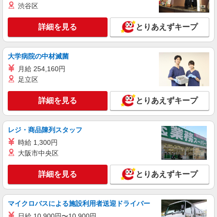
渋谷区
日収1.2万円も可
時給1500円〜2125円 ＜日払い有/週払い有/交
詳細を見る
通費全支給(ガソリン代含む)＞
とりあえずキープ
茅野市ほか 周辺エリア多数
大学病院の中材滅菌
詳細を見る
キープ
月給 254,160円
足立区
派遣社員
株式会社kotrio /●MT-H-2020515
詳細を見る
とりあえずキープ
茅野市★未経験OKの人間関係に悩まない職場
へ★サ高住スタッフ
時給1500円〜2125円 ＜日払い有/週払い有/交
レジ・商品陳列スタッフ
通費全支給(ガソリン代含む)＞
時給 1,300円
茅野市
大阪市中央区
詳細を見る
キープ
詳細を見る
とりあえずキープ
派遣社員
株式会社kotrio /●MT-H-2086466
マイクロバスによる施設利用者送迎ドライバー
＜茅野市＞小さなデイサービスSTAFF募集≪
日給 10,900円〜10,900円