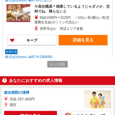
株式会社kotrio /●MT-H-1732727
サ高住職員＊残業しているようじゃダメか、定
時でね、帰らないと
時給1500円〜2125円 ＜日払い有/週払い有/交
通費全支給(ガソリン代含む)＞
茅野市ほか 周辺エリア多数
詳細を見る
キープ
派遣社員
株式会社kotrio /●MT-H-2068456
≪茅野市≫介護の現場で心を燃やせ！！！デイ
もっと見る
サービスSTAFF
時給1500円〜2125円 ＜日払い有/週払い有/交
通費全支給(ガソリン代含む)＞
あなたにおすすめの求人情報
茅野市ほか 周辺エリア多数
総合病院の清掃
詳細を見る
キープ
月給 257,400円
港区
派遣社員
株式会社kotrio /●MT-H-2009259