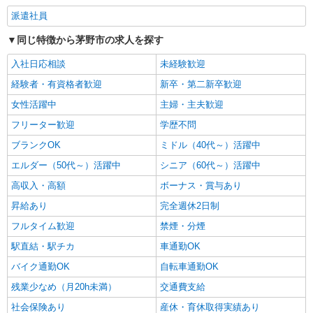
時給1500円〜2125円 ＜日払い有/週払い有/交
派遣社員
通費全支給(ガソリン代含む)＞
同じ特徴から茅野市の求人を探す
茅野市ほか 周辺エリア多数
入社日応相談
未経験歓迎
詳細を見る
キープ
経験者・有資格者歓迎
新卒・第二新卒歓迎
女性活躍中
主婦・主夫歓迎
フリーター歓迎
学歴不問
ブランクOK
ミドル（40代～）活躍中
エルダー（50代～）活躍中
シニア（60代～）活躍中
高収入・高額
ボーナス・賞与あり
昇給あり
完全週休2日制
フルタイム歓迎
禁煙・分煙
駅直結・駅チカ
車通勤OK
バイク通勤OK
自転車通勤OK
残業少なめ（月20h未満）
交通費支給
社会保険あり
産休・育休取得実績あり