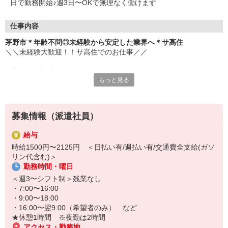
日で勤務開始♪週3日〜OKで無理なく働けます
仕事内容
茅野市＊年齢不問◎未経験から安定した業界へ＊サ高住
＼＼未経験大歓迎！！サ高住でのお仕事／／
▼主な仕事内容
もっと見る
・日常生活の見守り
・身の回りの介助
・エントランスの清掃
・生活相談やお話の相手 など
募集情報（派遣社員）
元コンビニ店員・アパレル販売・ホテルのフロントスタッフなど、
給与
安定の医療福祉業界で働きたくて転職し、接客経験を活かして活躍
時給1500円〜2125円 ＜日払い有/週払い有/交通費全支給(ガソ
中のスタッフ多数。
リン代含む)＞
勤務時間・曜日
お元気な入居者様が多く、スケジュールにもゆとりがあるため、バ
タバタせずに自分のペースで落ち着いて働けます♪
＜週3〜シフト制＞残業なし
・7:00〜16:00
「安定した業界で長く働きたい」
・9:00〜18:00
「人と関わる仕事をしたい」
・16:00〜翌9:00（希望者のみ） など
そんな方におすすめです！
★休憩1時間 ※夜勤は2時間
ぜひ、お気軽にご応募ください♪
アクセス・勤務地