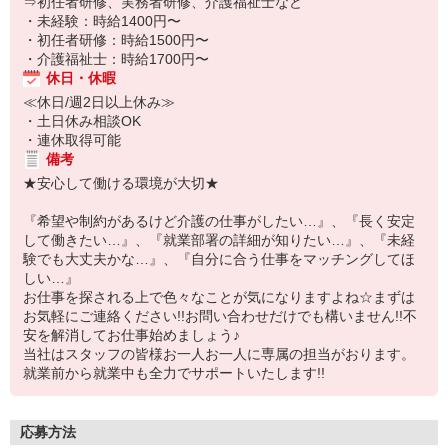
⇒初任者研修、実務者研修、介護福祉士など
・未経験：時給1400円〜
・初任者研修：時給1500円〜
・介護福祉士：時給1700円〜
休日・休暇
≪休日/週2日以上休み≫
・土日休み相談OK
・連休取得可能
備考
★安心して働ける環境が大切★
『希望や制約があるけど介護の仕事がしたい…』、『長く安定
して働きたい…』、『就業部署の詳細が知りたい…』、『未経
験でも大丈夫かな…』、『自分に合う仕事をマッチングしてほ
しい…』
お仕事を探される上で色々なことが気になりますよね☆まずは
お気軽にご連絡ください!!お問い合わせだけでも構いません!!不
安を解消してお仕事始めましょう♪
当社はスタッフの皆様お一人お一人に専属の担当がおります。
就業前から就業中も全力でサポートいたします!!
応募方法