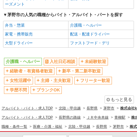
ーズメント
茅野市の人気の職種からバイト・アルバイト・パートを探す
弁当・惣菜
介護職・ヘルパー
家電・携帯販売
配送・配達ドライバー
大型ドライバー
ファストフード・デリ
介護職・ヘルパー
入社日応相談
未経験歓迎
経験者・有資格者歓迎
新卒・第二新卒歓迎
女性活躍中
主婦・主夫歓迎
フリーター歓迎
学歴不問
ブランクOK
もっと見る
アルバイト・バイト・求人TOP
北陸・甲信越
長野県
茅野市
株式会社ko
アルバイト・バイト・求人TOP
長野県の路線
ＪＲ中央本線
青柳駅
株式
職種・条件一覧
医療・介護・福祉
北陸・甲信越
長野県
茅野市
株式