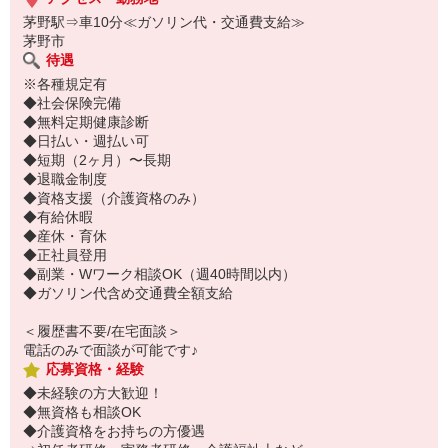
茅野駅⇒車10分≪ガソリン代・交通費支給≫
茅野市
待遇
※各種規定有
◆社会保険完備
◆無料定期健康診断
◆日払い・週払い可
◆短期（2ヶ月）〜長期
◆退職金制度
◆資格支援（介護資格のみ）
◆有給休暇
◆産休・育休
◆正社員登用
◆副業・Wワーク相談OK（週40時間以内）
◆ガソリン代含め交通費全額支給
＜履歴書不要/在宅面談＞
電話のみで面談が可能です♪
応募資格・経験
◆未経験の方大歓迎！
◆無資格も相談OK
◆介護資格をお持ちの方優遇