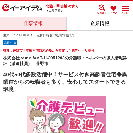
北陸・甲信越
の求人
▼エリア変更
仕事情報
企業情報
更新日：2026/08/03 ※更新日時点の最新情報です
派遣社員
職種：茅野市＊年齢不問◎未経験から安定した業界へ＊サ高住
株式会社kotrio /●MT-H-2051293の介護職・ヘルパーの求人情報詳
細（派遣社員） - 茅野市
40代50代多数活躍中！サービス付き高齢者住宅◆異
業種からの転職者も多く、安心してスタートできる
環境