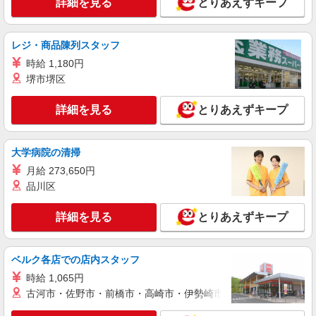
詳細を見る
とりあえずキープ
毎日通うのが楽しみになる＊ホテルのような美
しいサ高住のSTAFF
時給1500円〜2125円 ＜日払い有/週払い有/交
レジ・商品陳列スタッフ
通費全支給(ガソリン代含む)＞
時給 1,180円
茅野市
堺市堺区
詳細を見る
キープ
詳細を見る
とりあえずキープ
派遣社員
株式会社kotrio /●MT-H-1980961
大学病院の清掃
<茅野市>高時給&シフト柔軟でいいとこ取り♪
月給 273,650円
サ高住の補助STAFF
品川区
時給1500円〜2125円 ＜日払い有/週払い有/交
通費全支給(ガソリン代含む)＞
詳細を見る
とりあえずキープ
茅野市
詳細を見る
ベルク各店での店内スタッフ
キープ
時給 1,065円
派遣社員
古河市・佐野市・前橋市・高崎市・伊勢崎市・太田市・館林市・
株式会社kotrio /●MT-H-2011975