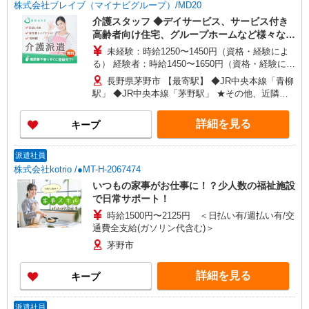
株式会社ブレイブ（マイナビグループ）/MD20
介護スタッフ ◆デイサービス、サービス付き
高齢者向け住宅、グループホームなど様々な勤
務先から選べます。
未経験：時給1250〜1450円（資格・経験によ
る） 経験者：時給1450〜1650円（資格・経験によ
る） ◎月収例 時給1650円×1日8時間×22日（週5
長野県茅野市 【最寄駅】 ◆JR中央本線「青柳
日）＝29万400円 ◆昇給あり ◆支払い方法 ※日払
駅」 ◆JR中央本線「茅野駅」 ★その他、近隣に
い/週払い/月払い対応も可能です。詳しくは面談時
多数勤務地あります！
にご相談ください。 ◆交通費：別途全額支給 ※当
詳細を見る
キープ
社規定あり
派遣社員
株式会社kotrio /●MT-H-2067474
いつもの家事がお仕事に！？少人数の福祉施設
で日常サポート！
時給1500円〜2125円 ＜日払い有/週払い有/交
通費全支給(ガソリン代含む)＞
茅野市
詳細を見る
キープ
派遣社員