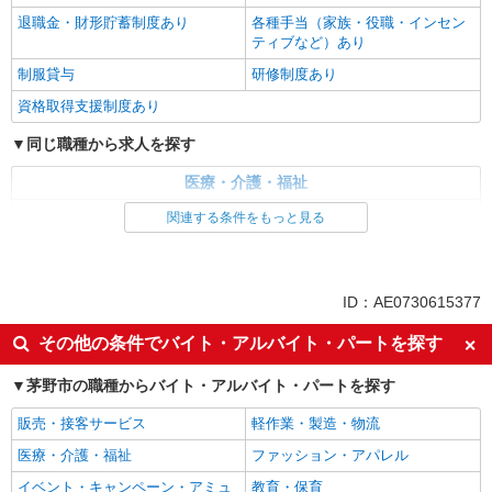
退職金・財形貯蓄制度あり
各種手当（家族・役職・インセン
ティブなど）あり
制服貸与
研修制度あり
資格取得支援制度あり
同じ職種から求人を探す
医療・介護・福祉
介護職・ヘルパー
関連する条件をもっと見る
同じ特徴から求人を探す
未経験歓迎
ミドル（40代～）活躍中
ID：AE0730615377
ボーナス・賞与あり
車通勤OK
その他の条件でバイト・アルバイト・パートを探す
交通費支給
社会保険あり
茅野市の職種からバイト・アルバイト・パートを探す
産休・育休取得実績あり
販売・接客サービス
軽作業・製造・物流
医療・介護・福祉
ファッション・アパレル
イベント・キャンペーン・アミュ
教育・保育