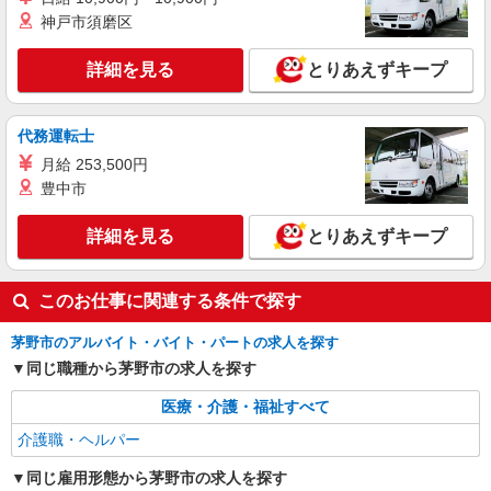
週3勤務≫≪夕方退社≫
神戸市須磨区
時給1500円〜2125円 ＜日払い有/週払い有/交
通費全支給(ガソリン代含む)＞
詳細を見る
とりあえずキープ
茅野市
詳細を見る
キープ
代務運転士
月給 253,500円
派遣社員
豊中市
株式会社kotrio /●MT-H-2068637
茅野市のデイサービス♪日勤のみ！残業ゼロで
詳細を見る
とりあえずキープ
趣味も満喫
時給1500円〜2125円 ＜日払い有/週払い有/交
通費全支給(ガソリン代含む)＞
このお仕事に関連する条件で探す
茅野市ほか 周辺エリア多数
茅野市のアルバイト・バイト・パートの求人を探す
詳細を見る
同じ職種から茅野市の求人を探す
キープ
医療・介護・福祉すべて
派遣社員
介護職・ヘルパー
株式会社kotrio /●MT-H-1815927
[ 綺麗 ]高級シニアマンションで生活ケア/見守
同じ雇用形態から茅野市の求人を探す
りなど/茅野市