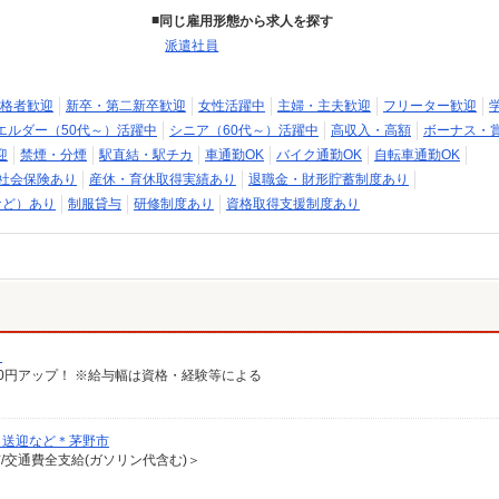
同じ雇用形態から求人を探す
派遣社員
格者歓迎
新卒・第二新卒歓迎
女性活躍中
主婦・主夫歓迎
フリーター歓迎
エルダー（50代～）活躍中
シニア（60代～）活躍中
高収入・高額
ボーナス・
迎
禁煙・分煙
駅直結・駅チカ
車通勤OK
バイク通勤OK
自転車通勤OK
社会保険あり
産休・育休取得実績あり
退職金・財形貯蓄制度あり
など）あり
制服貸与
研修制度あり
資格取得支援制度あり
）
給100円アップ！ ※給与幅は資格・経験等による
・送迎など＊茅野市
有/交通費全支給(ガソリン代含む)＞