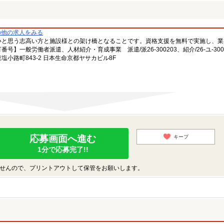
の他の求人をみる
いと思う志高い方と施設様との架け橋となることです。資格支援を無料で実施し、業
一般労働者派遣、人材紹介・育成事業 派遣/派26-300203、紹介/26-ユ-300
小路町843-2 日本生命京都ヤサカビル8F
応募画面へ進む
キープ
1分で応募完了!!
せんので、プリントアウトして保管をお願いします。