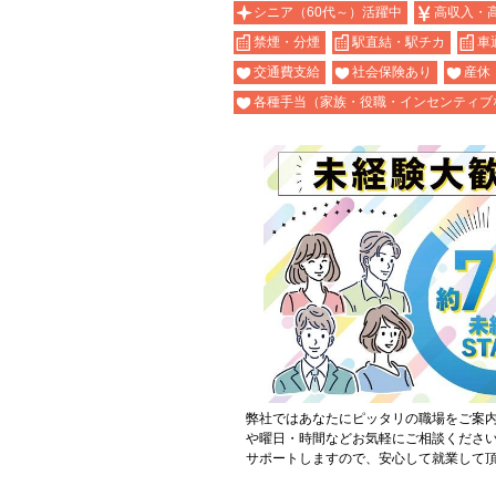
シニア（60代～）活躍中
高収入・
禁煙・分煙
駅直結・駅チカ
車
交通費支給
社会保険あり
産休
各種手当（家族・役職・インセンティブ
弊社ではあなたにピッタリの職場をご案
や曜日・時間などお気軽にご相談くださ
サポートしますので、安心して就業して