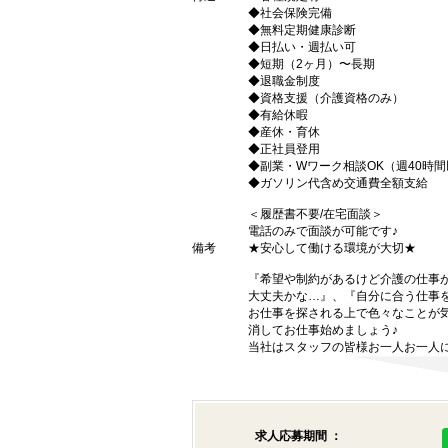
◆社会保険完備
◆無料定期健康診断
◆日払い・週払い可
◆短期（2ヶ月）〜長期
◆退職金制度
◆資格支援（介護資格のみ）
◆有給休暇
◆産休・育休
◆正社員登用
◆副業・Wワーク相談OK（週40時
◆ガソリン代含め交通費全額支給
＜履歴書不要/在宅面談＞
電話のみで面談が可能です♪
備考
★安心して働ける環境が大切★
『希望や制約があるけど介護の仕事
大丈夫かな…』、『自分に合う仕事
お仕事を探される上で色々なことが気
消してお仕事始めましょう♪
当社はスタッフの皆様お一人お一人に
求人応募期間 ：