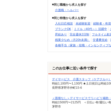
同じ職種から求人を探す
介護職・ヘルパー
同じ特徴から求人を探す
入社日応相談
未経験歓迎
経験者・有資
ブランクOK
ミドル（40代～）活躍中
昇給あり
完全週休2日制
フルタイム歓
残業少なめ（月20h未満）
交通費支給
各種手当（家族・役職・インセンティブ
このお仕事に近い条件で探す
デイサービス 介護スタッフ（ケアクルー
時給1,100円〜1,130円 ★土日祝日は時
長野県茅野市仲町15-6
＜面接なし＞デイサービスでリハビリ補助
時給1500円〜2125円 ＜日払い有/週払い
茅野市