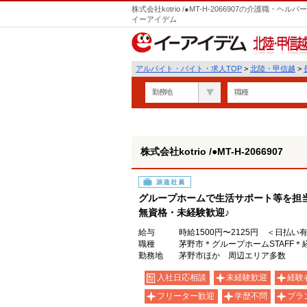
株式会社kotrio /●MT-H-2066907の介護職
イーアイデム
北陸・甲信越
アルバイト・バイト・求人TOP
>
北陸・甲信越
>
勤務地
職種
株式会社kotrio /●MT-H-2066907
派遣社員
グループホームで生活サポート等を担
無資格・未経験歓迎♪
給与
時給1500円〜2125円 ＜日払い
職種
茅野市＊グループホームSTAFF＊
勤務地
茅野市ほか 周辺エリア多数
入社日応相談
未経験歓迎
経験
フリーター歓迎
学歴不問
ブラ