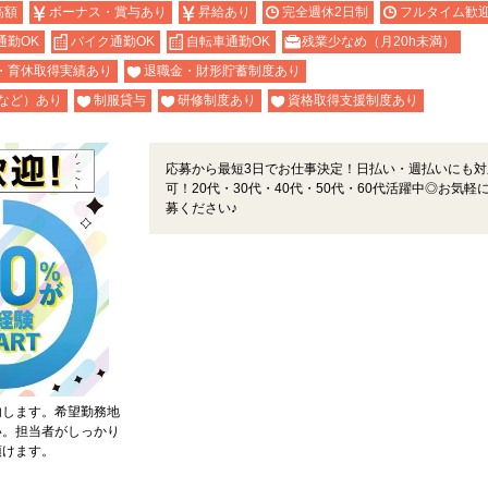
高額
ボーナス・賞与あり
昇給あり
完全週休2日制
フルタイム歓
通勤OK
バイク通勤OK
自転車通勤OK
残業少なめ（月20h未満）
・育休取得実績あり
退職金・財形貯蓄制度あり
など）あり
制服貸与
研修制度あり
資格取得支援制度あり
応募から最短3日でお仕事決定！日払い・週払いにも対
可！20代・30代・40代・50代・60代活躍中◎お気軽
募ください♪
内します。希望勤務地
い。担当者がしっかり
頂けます。