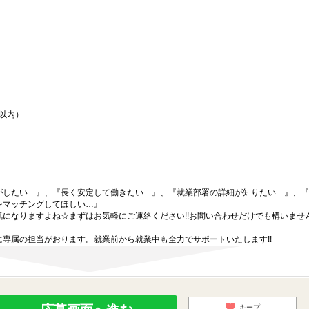
間以内）
がしたい…』、『長く安定して働きたい…』、『就業部署の詳細が知りたい…』、『
をマッチングしてほしい…』
になりますよね☆まずはお気軽にご連絡ください!!お問い合わせだけでも構いません
専属の担当がおります。就業前から就業中も全力でサポートいたします!!
キープ