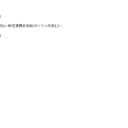
合
/週払い有/交通費全支給(ガソリン代含む)＞
給