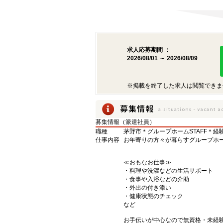
求人応募期間 ：
2026/08/01 ～ 2026/08/09
※掲載を終了した求人は閲覧できま
募集情報（派遣社員）
職種
茅野市＊グループホームSTAFF＊経
仕事内容
お年寄りの方々が暮らすグループホ
≪おもなお仕事≫
・料理や洗濯などの生活サポート
・食事や入浴などの介助
・外出の付き添い
・健康状態のチェック
など
お手伝いが中心なので無資格・未経