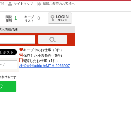
質問
サイトマップ
掲載ご希望のお客様へ
閲覧
キープ
1
0
履歴
リスト
ログイン
07の求人情報詳細
キープ中のお仕事（0件）
保存した検索条件（
0
件）
閲覧したお仕事（1件）
ープ
株式会社kotrio /●MT-H-2066907
の最新情報です
む