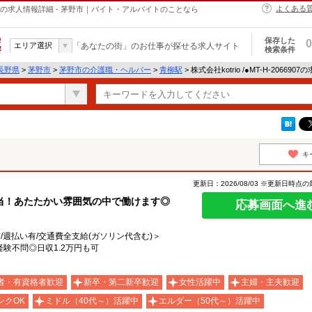
よくある
・ヘルパーの求人情報詳細 - 茅野市｜バイト・アルバイトのことなら
保存した
0
エリア選択
「あなたの街」のお仕事が探せる求人サイト
検索条件
長野県
>
茅野市
>
茅野市の介護職・ヘルパー
>
青柳駅
> 株式会社kotrio /●MT-H-20669
キ
更新日：2026/08/03 ※更新日時点
当！あたたかい雰囲気の中で働けます◎
応募画面へ進
有/週払い有/交通費全支給(ガソリン代含む)＞
経験不問◎日収1.2万円も可
者・有資格者歓迎
新卒・第二新卒歓迎
女性活躍中
主婦・主夫歓迎
ンクOK
ミドル（40代～）活躍中
エルダー（50代～）活躍中