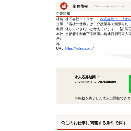
企業情報
社名
株式会社コトリオ
株式会社コトリオ
企業
「当社の使命」は、介護業界で頑張りた
概要
促していきたいと考えています。【許認可番号】
本社
京都府京都市下京区塩小路通西洞院東入東塩
所在
地
URL
https://kotrio.co.jp/
求人応募期間 ：
2026/08/01 ～ 2026/08/09
※掲載を終了した求人は閲覧できま
このお仕事に関連する条件で探す