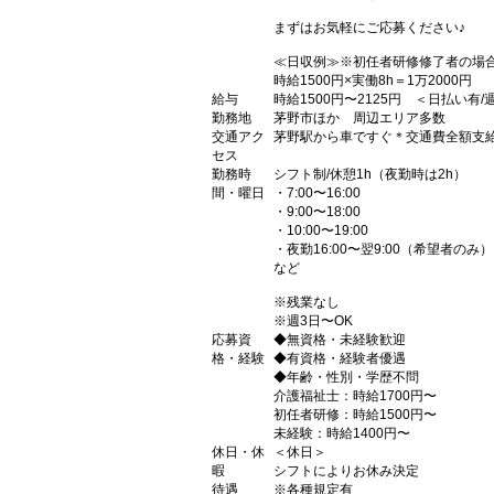
まずはお気軽にご応募ください♪
≪日収例≫※初任者研修修了者の場
時給1500円×実働8h＝1万2000円
給与
時給1500円〜2125円 ＜日払い有
勤務地
茅野市ほか 周辺エリア多数
交通アク
茅野駅から車ですぐ＊交通費全額支
セス
勤務時
シフト制/休憩1h（夜勤時は2h）
間・曜日
・7:00〜16:00
・9:00〜18:00
・10:00〜19:00
・夜勤16:00〜翌9:00（希望者のみ）
など
※残業なし
※週3日〜OK
応募資
◆無資格・未経験歓迎
格・経験
◆有資格・経験者優遇
◆年齢・性別・学歴不問
介護福祉士：時給1700円〜
初任者研修：時給1500円〜
未経験：時給1400円〜
休日・休
＜休日＞
暇
シフトによりお休み決定
待遇
※各種規定有