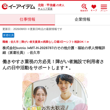
北陸・甲信越
の求人
▼エリア変更
仕事情報
企業情報
更新日：2026/08/03 ※更新日時点の最新情報です
派遣社員
職種：佐久市｜障がい者支援員≪残業なし◎週3日〜シフト相談OK！≫
株式会社kotrio /●MT-H-2028787のその他介護・福祉の求人情報詳
細（派遣社員） - 佐久市
働きやすさ重視の方必見！障がい者施設で利用者さ
んの日中活動をサポートします＊。