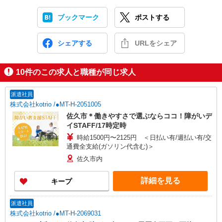
ブックマーク
ポストする
シェアする
URLをシェア
10
件のこの求人と職種が同じ求人
派遣社員
株式会社kotrio /●MT-H-2051005
佐久市＊働きやすさで選ぶならココ！障がいデ
イSTAFF/17時定時
時給1500円〜2125円 ＜日払い有/週払い有/交
通費全支給(ガソリン代含む)＞
佐久市内
詳細を見る
キープ
派遣社員
株式会社kotrio /●MT-H-2069031