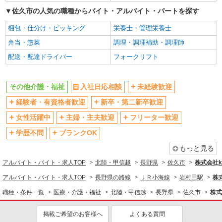
佐久市の人気の職種からバイト・アルバイト・パートを探す
梱包・仕分け・ピッキング
栄養士・管理栄養士
弁当・惣菜
調理・調理補助・調理師
配送・配達ドライバー
フォークリフト
その他介護・福祉
入社日応相談
未経験歓迎
経験者・有資格者歓迎
新卒・第二新卒歓迎
女性活躍中
主婦・主夫歓迎
フリーター歓迎
学歴不問
ブランクOK
もっと見る
アルバイト・バイト・求人TOP
北陸・甲信越
長野県
佐久市
株式会社ko
アルバイト・バイト・求人TOP
長野県の路線
ＪＲ小海線
岩村田駅
株式
職種・条件一覧
医療・介護・福祉
北陸・甲信越
長野県
佐久市
株式
掲載ご希望のお客様へ
よくある質問