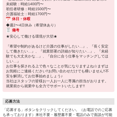
未経験：時給1400円〜
初任者研修：時給1500円〜
介護福祉士：時給1700円〜
休日・休暇
◆週2〜4日休み（希望休あり）
備考
★安心して働ける環境が大切★
『希望や制約があるけど介護の仕事がしたい…』、『長く安定
して働きたい…』、『就業部署の詳細が知りたい…』、『未経
験でも大丈夫かな…』、『自分に合う仕事をマッチングしてほ
しい…』
お仕事を探される上で色々なことが気になりますよね☆まずは
お気軽にご連絡ください!!お問い合わせだけでも構いません!!不
安を解消してお仕事始めましょう♪
当社はスタッフの皆様お一人お一人に専属の担当がおります。
就業前から就業中も全力でサポートいたします!!
応募方法
「応募する」ボタンをクリックしてください。（お電話でのご応募
も承っております）来社不要・履歴書不要・電話のみで面談が可能