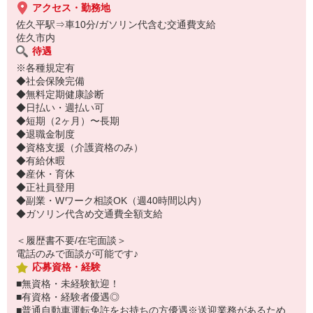
アクセス・勤務地
佐久平駅⇒車10分/ガソリン代含む交通費支給
佐久市内
待遇
※各種規定有
◆社会保険完備
◆無料定期健康診断
◆日払い・週払い可
◆短期（2ヶ月）〜長期
◆退職金制度
◆資格支援（介護資格のみ）
◆有給休暇
◆産休・育休
◆正社員登用
◆副業・Wワーク相談OK（週40時間以内）
◆ガソリン代含め交通費全額支給
＜履歴書不要/在宅面談＞
電話のみで面談が可能です♪
応募資格・経験
■無資格・未経験歓迎！
■有資格・経験者優遇◎
■普通自動車運転免許をお持ちの方優遇※送迎業務があるため