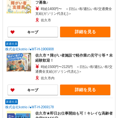
フ募集♪
時給1400円〜 ＜日払い有/週払い有/交通費全
支給(ガソリン代含む)＞
佐久市
詳細を見る
キープ
派遣社員
株式会社kotrio /●MT-H-1906908
佐久市＊障がい者施設で軽作業の見守り等＊未
経験歓迎！
時給1500円〜2125円 ＜日払い有/週払い有/交
通費全支給(ガソリン代含む)＞
佐久市内
詳細を見る
キープ
派遣社員
株式会社kotrio /●MT-H-2069178
佐久市★即日お仕事開始も可！キレイな高齢者