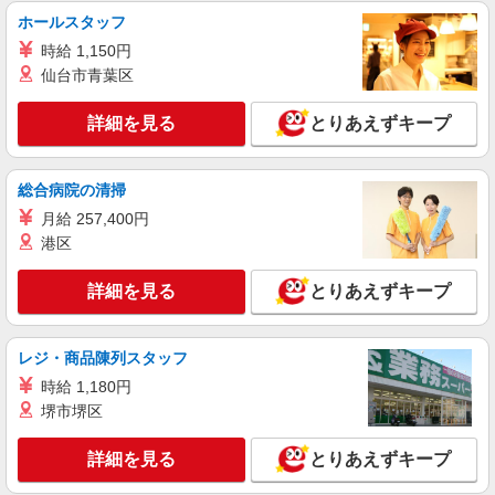
時給1500円〜2125円 ＜日払い有/週払い有/交
ホールスタッフ
通費全支給(ガソリン代含む)＞
時給 1,150円
佐久市内
仙台市青葉区
詳細を見る
キープ
詳細を見る
とりあえずキープ
総合病院の清掃
月給 257,400円
港区
詳細を見る
とりあえずキープ
レジ・商品陳列スタッフ
時給 1,180円
堺市堺区
詳細を見る
とりあえずキープ