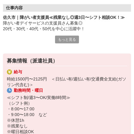
仕事内容
佐久市｜障がい者支援員≪残業なし◎週3日〜シフト相談OK！≫
障がい者デイサービスの支援員さん募集◎
20代・30代・40代・50代を中心に活躍中！
もっと見る
＜主なお仕事内容＞
・食事・入浴などの介助
・レクリエーションや創作活動の企画・実施
・送迎業務（対応可能な方のみでOK！添乗のみも相談可♪）
募集情報（派遣社員）
・利用者様とのコミュニケーション・見守り など
給与
＜この求人のおすすめポイント＞
時給1500円〜2125円 ＜日払い有/週払い有/交通費全支給(ガソ
・シフトは週3日〜相談OK
リン代含む)＞
・残業なし！毎日定時で帰れます
勤務時間・曜日
・日勤のみ相談可◎生活リズムも安定
≪シフト制/週3〜OK/実働8時間≫
（シフト例）
・8:00〜17:00
・9:00〜18:00 など
※休憩1h
※残業なし
※曜日相談OK