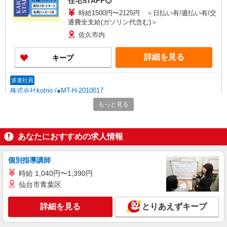
住宅STAFF◎
時給1500円〜2125円 ＜日払い有/週払い有/交
通費全支給(ガソリン代含む)＞
佐久市内
詳細を見る
キープ
派遣社員
株式会社kotrio /●MT-H-2010017
できないことだけ、そっとお手伝い＊障がい者
もっと見る
デイサービスSTAFF
時給1500円〜2125円 ＜日払い有/週払い有/交
通費全支給(ガソリン代含む)＞
あなたにおすすめの求人情報
佐久市内
個別指導講師
詳細を見る
キープ
時給 1,040円〜1,390円
仙台市青葉区
派遣社員
株式会社kotrio /●MT-H-1980818
詳細を見る
とりあえずキープ
＜佐久市＞障がい者支援員募集！≪面接なし
≫≪週3日OK≫