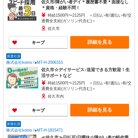
佐久市/障がい者デイ＊履歴書不要＊面接なし
＊資格・経験不問！
時給1500円〜2125円 ＜日払い有/週払い有/交
通費全支給(ガソリン代含む)＞
佐久市
詳細を見る
キープ
派遣社員
株式会社kotrio /●MT-H-2006315
佐久市☆デイサービス♪送迎できる方歓迎！生
活サポートなど
時給1500円〜2125円 ＜日払い有/週払い有/交
通費全支給(ガソリン代含む)＞
佐久市内
詳細を見る
キープ
派遣社員
株式会社kotrio /●MT-H-1815471
≪佐久市≫日払可/日曜休☆障がい者の軽作業