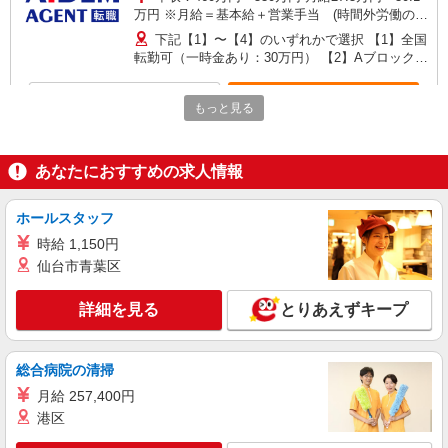
決定していきますが、 状況によりご希望に沿え
万円 ※月給＝基本給＋営業手当 (時間外労働の有
ない場合がありますのであらかじめご了承下さ
無に関わらず20時間分の時間外手当として支給)
い。 ■受動喫煙対策：全面禁煙 【変更の範囲：会
下記【1】〜【4】のいずれかで選択 【1】全国
※経験・能力等を考慮し、当社規定により優遇し
社の定める場所】
転勤可（一時金あり：30万円） 【2】Aブロック
ます。 賞与 年2回（基本給の4.2ヶ月を基準とす
（東日本）またはBブロック（西日本）（一時金
る。評価により変動あり） 給与改定 年1回 外勤日
あり：10万円） 【3】【2】と同等の配属可能都道
詳細を見る
キープ
当（外勤した場合、規定により給与とは別に支給
もっと見る
府県数 ※約20都道府県（一時金あり：10万円）
あり） 借上社宅制度あり
【4】関西または関東または九州または東北 【変
更の範囲：会社の定める場所】
紹介予定派遣
株式会社リンクトゥモロー
あなたにおすすめの求人情報
光回線にかかわるサポート
時給：1,360円〜1,460円 ---------------- リンクト
ホールスタッフ
ゥモローは働き方改革の一環で 皆様のご期待に応
時給 1,150円
えるためスタッフファーストを掲げています ・就
長野県長野市新田町
仙台市青葉区
業開始3ヶ月間は時間給100円アップ！ →就業開
始3ヶ月時給1,460円（基本時給1,360円＋100円）
詳細を見る
キープ
----------------- 【基本時給*月収例】 214,200円〜
詳細を見る
とりあえずキープ
（1,360円×7時間30分×21日勤務） ■交通費支給 ■
給与支払は月末締の翌月25日払い
パート
株式会社スタッフサービスエンジニアリング事業本部 営業企画部
総合病院の清掃
営業（長野/長野市）未経験可
月給 257,400円
月給 224,500円 - 261,200円 経験・スキルを考
港区
慮の上、お任せする職務により決定 固定残業代6