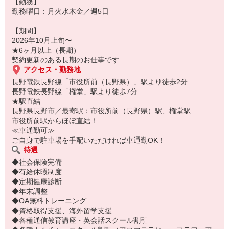
【勤務】
勤務曜日：月火水木金／週5日
【期間】
2026年10月上旬〜
★6ヶ月以上（長期）
契約更新のある長期のお仕事です
アクセス・勤務地
長野電鉄長野線「市役所前（長野県）」駅より徒歩2分
長野電鉄長野線「権堂」駅より徒歩7分
★駅直結
長野県長野市／最寄駅：市役所前（長野県）駅、権堂駅
市役所前駅からほぼ直結！
≪車通勤可≫
ご自身で駐車場を手配いただければ車通勤OK！
待遇
◆社会保険完備
◆有給休暇制度
◆定期健康診断
◆年末調整
◆OA無料トレーニング
◆資格取得支援、海外留学支援
◆各種通信教育講座・英会話スクール割引