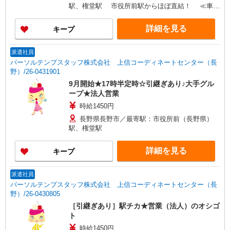
駅、権堂駅 市役所前駅からほぼ直結！ ≪車通
勤可≫ ご自身で駐車場を手配いただければ車通勤
OK！
詳細を見る
キープ
派遣社員
パーソルテンプスタッフ株式会社 上信コーディネートセンター（長
野）/26-0431901
9月開始★17時半定時☆引継ぎあり♪大手グル
ープ★法人営業
時給1450円
長野県長野市／最寄駅：市役所前（長野県）
駅、権堂駅
詳細を見る
キープ
派遣社員
パーソルテンプスタッフ株式会社 上信コーディネートセンター（長
野）/26-0430805
［引継ぎあり］駅チカ★営業（法人）のオシゴ
ト
時給1450円