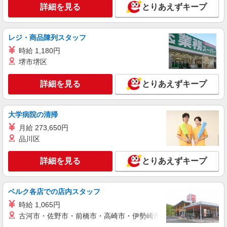
万円（34時間相当分）を営業手当として支給、超
長野県長野市大字南長野南県町1040-１
詳細を見る
とりあえずキープ
過分は追加支給 半年ごとの契約更新(雇用期間最長
3年間) 賞与：年2回（6月、12月）
詳細を見る
キープ
レジ・商品陳列スタッフ
時給 1,180円
正社員
サイネオス・ヘルス・ジャパン株式会社
堺市堺区
新薬のプロモーション、長期収載品・ジェネリ
ック医薬品のプロモーション職
詳細を見る
とりあえずキープ
【年収】 500万円〜800万円 ※四半期一時金、
業績賞与含む モデル年収 例： 年収450万円（24歳
／MR経験1年） 入社2年目27歳、MR経験年数5
大学病院の清掃
全国（クライアント製薬企業の各事業所） ※
年・・・年収550万円 入社5年目32歳、MR経験オ
勤務地：案件により応相談、応募時に希望エリア
月給 273,650円
ンコロジーMR経験5年・・・年収750万円 年収：
（転勤可能な都道府県についての詳細）をコメン
品川区
プライマリ経験者：年俸400万〜650万（案件、経
ト欄に御記載ください。
詳細を見る
キープ
験、スキルにより要検討） 専門領域経験者：年俸
〜700万（案件、経験、スキルにより要検討） ※
詳細を見る
とりあえずキープ
四半期一時金など諸手当は、上記年俸とは別途で
正社員
支給。 ＜月額＞ 400,000円〜 基本給：400,000
シミック・イニジオ株式会社
円〜
ベルク各店での店内スタッフ
MR（医薬情報担当者）
時給 1,065円
■年収：390万円〜450万円 ※年齢・能力によ
古河市・佐野市・前橋市・高崎市・伊勢崎市・太田市・館林市・
り異なる モデル年収例 年収550万円 ／ MR（未経
験から入社）職 経験4年 ／月給35万2000円＋賞与