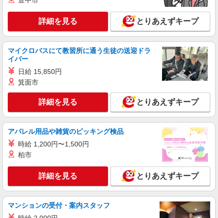
豊中市
ビル5F ※お住まいや適性等を考慮の上、希望勤務
地を選べます ★各支店の住所・交通アクセス等は
詳細を見る
とりあえずキープ
ホームページよりご確認ください
詳細を見る
キープ
マイクロバスにて教習所に通う生徒の送迎ドラ
イバー
日給 15,850円
箕面市
詳細を見る
とりあえずキープ
アパレル用品や雑貨のピッキング検品
時給 1,200円〜1,500円
柏市
詳細を見る
とりあえずキープ
マンションの受付・案内スタッフ