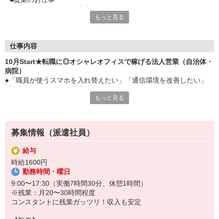
■〜 マニュアルありで安心
もっと見る
■慣れたらアレンジOK
■土日祝休みでオフ充実
■時給1600円
■実働8h以降は時給2000円
仕事内容
■頑張った分しっかり収入UP
10月Start★転職に◎オシャレオフィスで稼げる法人営業（自治体・
病院）
●「職員が使うスマホを入れ替えたい」「通信環境を改善したい」
「情報漏洩しないような対策がしたい」などのお悩みをヒアリング
もっと見る
●お悩みに寄り添った商品・サービスを提案
●提案するための資料作成
●見積書・契約書の作成・処理
●商品・サービス提供後のアフターフォロー
募集情報（派遣社員）
給与
時給1600円
勤務時間・曜日
9:00〜17:30（実働7時間30分、休憩1時間）
※残業：月20〜30時間程度
コンスタントに残業ガッツリ！収入も安定