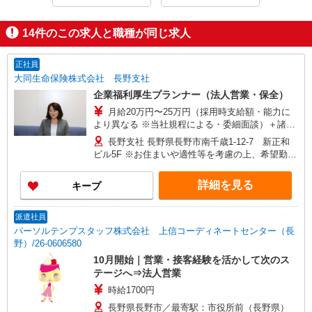
14
件のこの求人と職種が同じ求人
正社員
大同生命保険株式会社 長野支社
企業福利厚生プランナー（法人営業・保全）
月給20万円〜25万円（採用時支給額・能力に
より異なる ※当社規程による・委細面談）＋諸手
当 ※研修受講手当：8500円
長野支社 長野県長野市南千歳1-12-7 新正和
ビル5F ※お住まいや適性等を考慮の上、希望勤務
地を選べます ★各支店の住所・交通アクセス等は
ホームページよりご確認ください
詳細を見る
キープ
派遣社員
パーソルテンプスタッフ株式会社 上信コーディネートセンター（長
野）/26-0606580
10月開始｜営業・接客経験を活かして次のス
テージへ⇒法人営業
時給1700円
長野県長野市／最寄駅：市役所前（長野県）