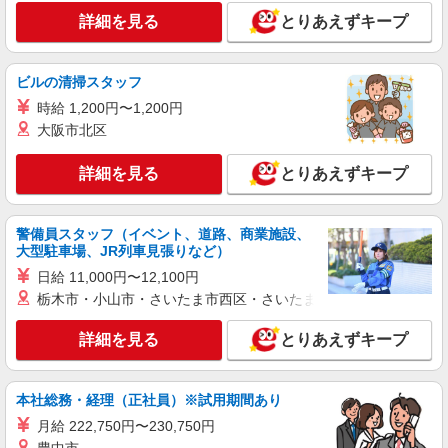
現在お住まいの地域を含むご希望の６都道府県
年2回 他
詳細を見る
内での転勤の可能性があるためご了承ください。
とりあえずキープ
◆エリアブロックについて◆ ※個別都道府県での
選択は不可 ・Aブロック(北海道/東北)：北海道・
詳細を見る
キープ
青森・岩手・秋田・宮城・山形・福島 ・Bブロッ
ビルの清掃スタッフ
ク(北陸)：石川・富山・福井 ・Cブロック(甲信
時給 1,200円〜1,200円
越)：山梨・長野・新潟 ・Dブロック(関東)：茨
正社員
城・栃木・群馬・埼玉・東京・神奈川・千葉 ・E
大阪市北区
株式会社日本エム・ディ・エム
ブロック(東海)：静岡・愛知・岐阜・三重 ・Fブロ
医療機器営業（未経験可・第二新卒歓迎）
ック(関西)：兵庫・京都・滋賀・大阪・奈良・和歌
詳細を見る
とりあえずキープ
■月給：235,000円〜262,500円（一律手当を含
山 ・Gブロック(中国/四国)：岡山・広島・山口・
む） 月額（基本給）：215,000円〜240,000円 固
鳥取・島根・香川・高知・徳島・愛媛 ・Hブロ
定残業手当/月：20,000円〜22,500円（固定残業時
ック(九州/沖縄)：福岡・佐賀・大分・熊本・長
長野駐在扱いとし、自宅をオフィス代わりに使
間10時間0分/月） ※超過した時間外労働の残業手
警備員スタッフ（イベント、道路、商業施設、
崎・宮崎・鹿児島・沖縄 ※初任地の選択は、最低
って頂きます。(ホームオフィス制) ※基本直行直
大型駐車場、JR列車見張りなど）
当は追加支給 ■本配属時に住居手当（地域手当）
でも6都道府県は必要となります。 ※B・C・Eを
帰で病院で営業活動をし、事務作業は自宅で行っ
38,000円〜50,000円／月が付きます。 ■本配属時
希望とする場合は最低でも2ブロックの選択が必要
て頂くというイメージ。 ※月に1度東京と長野の
日給 11,000円〜12,100円
詳細を見る
キープ
の予定理論年収：4,200,000円〜4,600,000円 ■本
となっております。
中間点である甲府で、東京第三営業所のメンバー
栃木市・小山市・さいたま市西区・さいたま市岩槻区・久喜市・
配属時の予定月給：273,000円〜312,500円 ※本配
全員が集まって業務報告や近況を共有する場を設
属後の理論年収例 ■24歳：420万円 ■29歳：460万
けます。 ※初任地での勤務年数は確定していませ
正社員
詳細を見る
とりあえずキープ
円
ん。将来的には本人の能力やキャリアップ等を考
大同生命保険株式会社 長野支社
慮し、全国転勤の可能性があります。
企業福利厚生プランナー（法人営業・保全）
月給20万円〜25万円（採用時支給額・能力に
本社総務・経理（正社員）※試用期間あり
より異なる ※当社規程による・委細面談）＋諸手
月給 222,750円〜230,750円
当 ※研修受講手当：8500円
長野支社 長野県長野市南千歳1-12-7 新正和