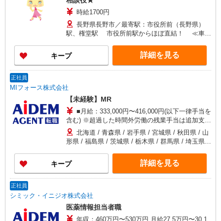
相談役★
時給1700円
長野県長野市／最寄駅：市役所前（長野県）
駅、権堂駅 市役所前駅からほぼ直結！ ≪車通
勤可≫ ご自身で駐車場を手配いただければ車通勤
OK！
詳細を見る
キープ
正社員
MIフォース株式会社
【未経験】MR
■月給：333,000円〜416,000円(以下一律手当を
含む) ※超過した時間外労働の残業手当は追加支給
※前年修、経験値、面談評価を総合的に判断し決
北海道 / 青森県 / 岩手県 / 宮城県 / 秋田県 / 山
定 プロジェクト担当として赴任地への転居を伴う
形県 / 福島県 / 茨城県 / 栃木県 / 群馬県 / 埼玉県 /
場合は手当付与 単身赴任の場合、1ヶ月に1回の帰
千葉県 / 東京都 / 神奈川県 / 新潟県 / 富山県 / 石川
省旅費支給
県 / 福井県 / 山梨県 / 長野県 / 岐阜県 / 静岡県 / 愛
詳細を見る
キープ
知県 / 三重県 / 滋賀県 / 京都府 / 大阪府 / 兵庫県 /
奈良県 / 和歌山県 / 鳥取県 / 島根県 / 岡山県 / 広島
県 / 山口県 / 徳島県 / 香川県 / 愛媛県 / 高知県 / 福
正社員
岡県 / 佐賀県 / 長崎県 / 熊本県 / 大分県 / 宮崎県 /
シミック・イニジオ株式会社
鹿児島県 / 沖縄県 ■全国各地に勤務地がございま
医薬情報担当者職
す ※勤務地につきましては最大限ご希望を考慮し
年収：460万円〜530万円 月給27.5万円〜30.1