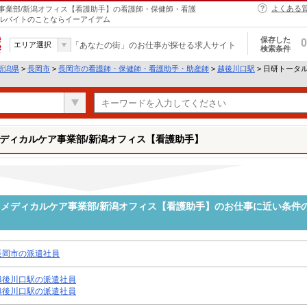
よくある
事業部/新潟オフィス【看護助手】の看護師・保健師・看護
アルバイトのことならイーアイデム
保存した
0
エリア選択
「あなたの街」のお仕事が探せる求人サイト
検索条件
新潟県
>
長岡市
>
長岡市の看護師・保健師・看護助手・助産師
>
越後川口駅
> 日研トータ
ディカルケア事業部/新潟オフィス【看護助手】
メディカルケア事業部/新潟オフィス【看護助手】のお仕事に近い条件
長岡市の派遣社員
越後川口駅の派遣社員
越後川口駅の派遣社員