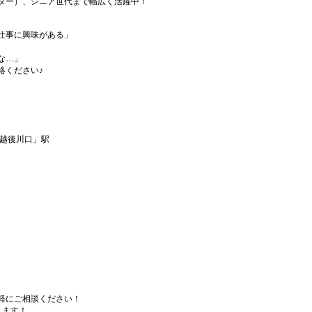
ダー）、シニア世代まで幅広く活躍中！
仕事に興味がある」
な…」
絡ください♪
「越後川口」駅
軽にご相談ください！
ります！