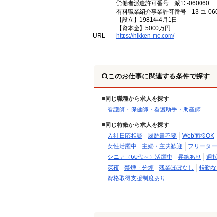
労働者派遣許可番号 派13-060060
有料職業紹介事業許可番号 13-ユ-060
【設立】1981年4月1日
【資本金】5000万円
URL
https://nikken-mc.com/
このお仕事に関連する条件で探す
同じ職種から求人を探す
看護師・保健師・看護助手・助産師
同じ特徴から求人を探す
入社日応相談
履歴書不要
Web面接OK
女性活躍中
主婦・主夫歓迎
フリーター
シニア（60代～）活躍中
昇給あり
週
深夜
禁煙・分煙
残業ほぼなし
転勤な
資格取得支援制度あり