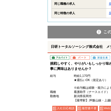
同じ職種の求人
同じ特徴の求人
こ
日研トータルソーシング株式会社 メ
アルバイト
パート
派遣社員
挑戦しやすく、やりがいもしっかり味
事に興味はありませんか？
給与
時給1,170円
★週払いOK（規定あり）
※給与幅は経験・能力によ
職種
看護助手（ナースエイド）
勤務地
新潟県長岡市
【最寄駅】JR飯山線・上
入社日応相談
履歴書不要
Web