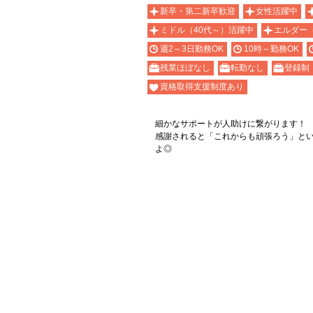
新卒・第二新卒歓迎
女性活躍中
ミドル（40代～）活躍中
エルダー
週2～3日勤務OK
10時～勤務OK
残業ほぼなし
転勤なし
登録制
資格取得支援制度あり
細かなサポートが人助けに繋がります！
感謝されると「これからも頑張ろう」と
よ◎