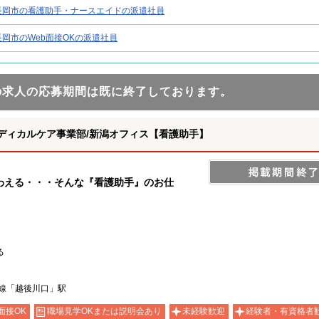
長岡市の看護助手・ナースエイドの派遣社員
長岡市のWeb面接OKの派遣社員
の求人の応募期間は既に終了しております。
ディカルケア事業部/新潟オフィス【看護助手】
わえる・・・そんな『看護助手』のお仕
る
越線「越後川口」駅
面接OK
職場見学OKまたは説明会あり
未経験歓迎
経験者・有資格者