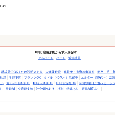
049
同じ雇用形態から求人を探す
アルバイト
パート
派遣社員
職場見学OKまたは説明会あり
未経験歓迎
経験者・有資格者歓迎
新卒・第二
歓迎
学歴不問
ブランクOK
ミドル（40代～）活躍中
エルダー（50代～）活
払い
週2～3日勤務OK
10時～勤務OK
16時前退社OK
時間や曜日が選べる・シ
し
登録制
交通費支給
社会保険あり
社割・特典あり
研修制度あり