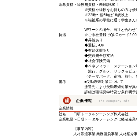
応募資格・経験
無資格・未経験OK！
※資格や経験をお持ちの方は優
※22時〜翌5時は18歳以上
※福祉系の学校に通う学生さん
Wワークの場合、当社と合わせ
待遇
☆ご来社登録でQUOカード2,
◆昇給あり
◆週払いOK
◆有給休暇あり
◆交通費全額支給
◆社会保険完備
◆ベネフィット・ステーション
旅行、グルメ、リラク＆ビュ
（テーマパーク、宿泊、旅行、
備考
■受動喫煙対策について
派遣先により受動喫煙対策が異
詳細は職場見学時及び条件明示
企業情報
社名
日研トータルソーシング株式会社
企業概要
〜日研トータルソーシングは経済産業
【事業内容】
人材派遣事業 業務請負事業 人材紹介