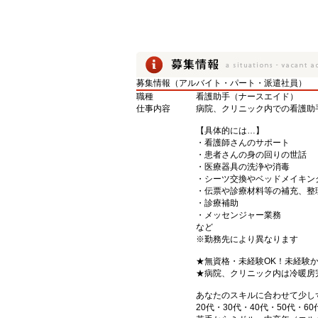
募集情報（アルバイト・パート・派遣社員）
職種
看護助手（ナースエイド）
仕事内容
病院、クリニック内での看護助
【具体的には…】
・看護師さんのサポート
・患者さんの身の回りの世話
・医療器具の洗浄や消毒
・シーツ交換やベッドメイキン
・伝票や診療材料等の補充、整
・診療補助
・メッセンジャー業務
など
※勤務先により異なります
★無資格・未経験OK！未経験
★病院、クリニック内は冷暖房
あなたのスキルに合わせて少し
20代・30代・40代・50代・60