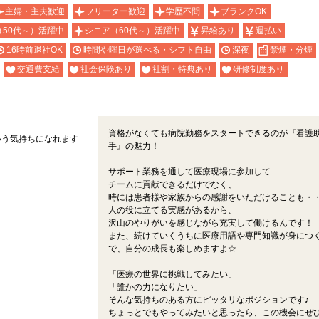
主婦・主夫歓迎
フリーター歓迎
学歴不問
ブランクOK
（50代～）活躍中
シニア（60代～）活躍中
昇給あり
週払い
16時前退社OK
時間や曜日が選べる・シフト自由
深夜
禁煙・分煙
交通費支給
社会保険あり
社割・特典あり
研修制度あり
資格がなくても病院勤務をスタートできるのが『看護
いう気持ちになれます
手』の魅力！
サポート業務を通して医療現場に参加して
チームに貢献できるだけでなく、
時には患者様や家族からの感謝をいただけることも・
人の役に立てる実感があるから、
沢山のやりがいを感じながら充実して働けるんです！
また、続けていくうちに医療用語や専門知識が身につ
で、自分の成長も楽しめますよ☆
「医療の世界に挑戦してみたい」
「誰かの力になりたい」
そんな気持ちのある方にピッタリなポジションです♪
ちょっとでもやってみたいと思ったら、この機会にぜ