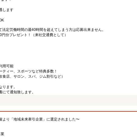
遇します
OK
て法定労働時間の週40時間を超えてしまう方は応募出来ません。
000円分プレゼント！（来社交通費として）
利用可能
ーティー、スポーツなど特典多数！
飲食店、サロン、スパ、ジム割引など）
なります。
書にて通知致します。
省より「地域未来牽引企業」に選定されました〜
事業