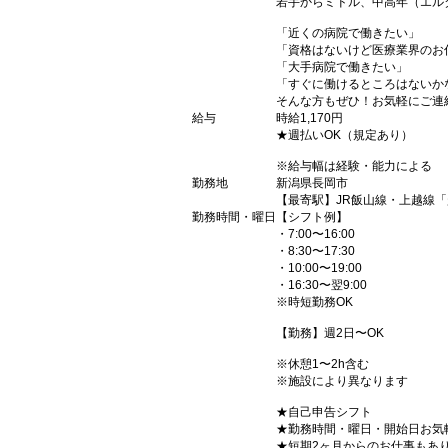
若手からミドル、中高年（エル
「近くの病院で働きたい」
「資格はないけど医療業界のお
「大手病院で働きたい」
「すぐに働けるところはないか
そんな方もぜひ！お気軽にご連
給与
時給1,170円
★週払いOK（規定あり）
※給与幅は経験・能力による
勤務地
新潟県長岡市
【最寄駅】JR飯山線・上越線
勤務時間・曜日
【シフト例】
・7:00〜16:00
・8:30〜17:30
・10:00〜19:00
・16:30〜翌9:00
※時短勤務OK
【勤務】週2日〜OK
※休憩1〜2h含む
※施設により異なります
★自己申告シフト
★勤務時間・曜日・開始日お気
★短期2ヶ月からのお仕事もあ