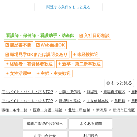
看護師・保健師・看護助手・助産師
関連する条件をもっと見る
同じ特徴から求人を探す
未経験歓迎
ミドル（40代～）活躍中
看護師・保健師・看護助手・助産師
入社日応相談
交通費支給
社会保険あり
履歴書不要
Web面接OK
職場見学OKまたは説明会あり
未経験歓迎
経験者・有資格者歓迎
新卒・第二新卒歓迎
女性活躍中
主婦・主夫歓迎
もっと見る
アルバイト・バイト・求人TOP
北陸・甲信越
新潟県
新潟市江南区
日
アルバイト・バイト・求人TOP
新潟県の路線
ＪＲ信越本線
亀田駅
日
職種・条件一覧
医療・介護・福祉
北陸・甲信越
新潟県
新潟市江南区
掲載ご希望のお客様へ
よくある質問
お問い合わせ
利用規約