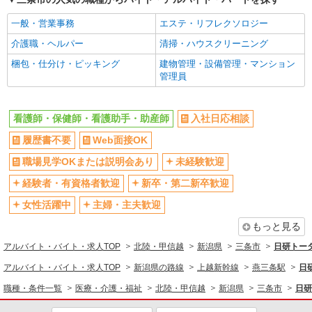
一般・営業事務
エステ・リフレクソロジー
介護職・ヘルパー
清掃・ハウスクリーニング
梱包・仕分け・ピッキング
建物管理・設備管理・マンション
管理員
看護師・保健師・看護助手・助産師
入社日応相談
履歴書不要
Web面接OK
職場見学OKまたは説明会あり
未経験歓迎
経験者・有資格者歓迎
新卒・第二新卒歓迎
女性活躍中
主婦・主夫歓迎
もっと見る
アルバイト・バイト・求人TOP
北陸・甲信越
新潟県
三条市
日研トー
アルバイト・バイト・求人TOP
新潟県の路線
上越新幹線
燕三条駅
日
職種・条件一覧
医療・介護・福祉
北陸・甲信越
新潟県
三条市
日研