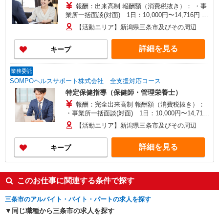
報酬：出来高制 報酬額（消費税抜き）： ・事
業所一括面談(対面) 1日：10,000円〜14,716円 ・
個別訪問(対面) 1件：4,286円〜5,239円 ・遠隔面
【活動エリア】新潟県三条市及びその周辺
談 1件：1,500〜1,691円 ・電話支援 1件：
1,000円〜1,429円 ・ICTメール支援 1件：500円
詳細を見る
キープ
※上記金額に消費税を加えた金額をお支払いいた
します ※交通費・電話代は弊社負担。その他、支
援内容により細則あり。
業務委託
SOMPOヘルスサポート株式会社 全支援対応コース
特定保健指導（保健師・管理栄養士）
報酬：完全出来高制 報酬額（消費税抜き）：
・事業所一括面談(対面) 1日：10,000円〜14,716
円 ・個別訪問(対面) 1件：4,286円〜5,239円 ・
【活動エリア】新潟県三条市及びその周辺
遠隔面談 1件：1500〜1691円 ・電話支援 1
件：1,000円〜1,429円 ・メール支援 1件：500円
詳細を見る
キープ
※上記金額に消費税を加えた金額をお支払いいた
します ※交通費・電話代は弊社負担。その他、支
援内容により細則あり。
このお仕事に関連する条件で探す
三条市のアルバイト・バイト・パートの求人を探す
同じ職種から三条市の求人を探す