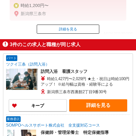
時給1,200円〜
新潟県三条市
詳細を見る
ID：AE0625535005
3
件のこの求人と職種が同じ求人
掲載期間終了
パート
ツクイ三条（訪問入浴）
訪問入浴 看護スタッフ
時給1,427円〜2,029円 ★土・祝日は時給100円
アップ！ ※給与幅は資格・経験等による
新潟県三条市西裏館2丁目9番30号
詳細を見る
キープ
業務委託
SOMPOヘルスサポート株式会社 全支援対応コース
保健師・管理栄養士 特定保健指導