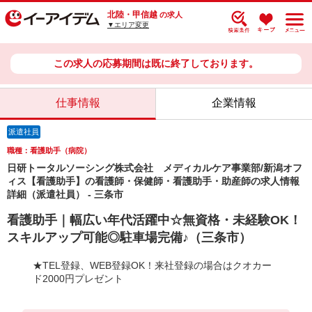
北陸・甲信越
の求人
▼エリア変更
この求人の応募期間は既に終了しております。
仕事情報
企業情報
派遣社員
職種：看護助手（病院）
日研トータルソーシング株式会社 メディカルケア事業部/新潟オフ
ィス【看護助手】の看護師・保健師・看護助手・助産師の求人情報
詳細（派遣社員） - 三条市
看護助手｜幅広い年代活躍中☆無資格・未経験OK！
スキルアップ可能◎駐車場完備♪（三条市）
★TEL登録、WEB登録OK！来社登録の場合はクオカー
ド2000円プレゼント