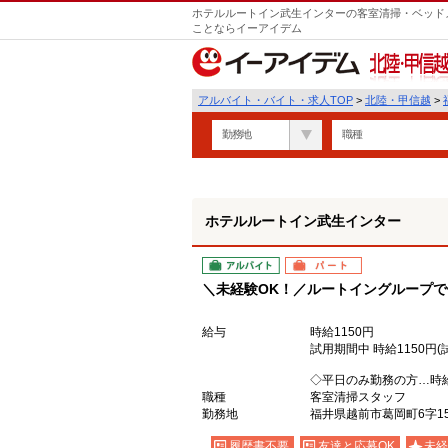
ホテルルートイン武生インターの客室清掃・ベッドメ
ことならイーアイデム
北陸・甲信越
アルバイト・バイト・求人TOP
>
北陸・甲信越
>
勤務地
職種
ホテルルートイン武生インター
アルバイト
パート
＼未経験OK！／ルートイングループで
給与
時給1150円
試用期間中 時給1150円(
◇平日のみ勤務の方…時給
職種
客室清掃スタッフ
勤務地
福井県越前市葛岡町6字15
履歴書不要
友達と応募OK
未経