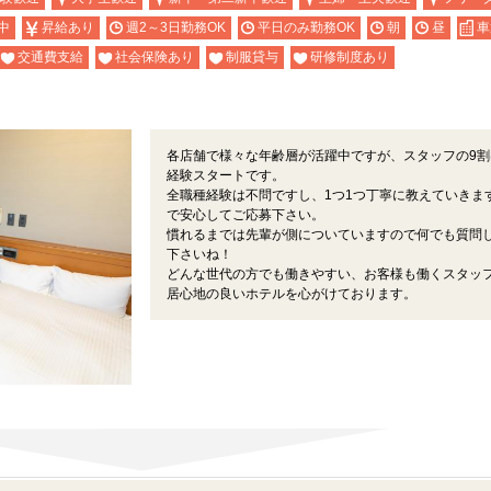
中
昇給あり
週2～3日勤務OK
平日のみ勤務OK
朝
昼
車
交通費支給
社会保険あり
制服貸与
研修制度あり
各店舗で様々な年齢層が活躍中ですが、スタッフの9割
経験スタートです。
全職種経験は不問ですし、1つ1つ丁寧に教えていきま
で安心してご応募下さい。
慣れるまでは先輩が側についていますので何でも質問
下さいね！
どんな世代の方でも働きやすい、お客様も働くスタッ
居心地の良いホテルを心がけております。