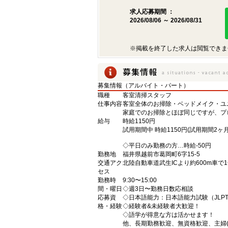
求人応募期間 ：
2026/08/06 ～ 2026/08/31
※掲載を終了した求人は閲覧できま
募集情報（アルバイト・パート）
職種
客室清掃スタッフ
仕事内容
客室全体のお掃除・ベッドメイク・ユ
家庭でのお掃除とほぼ同じですが、プ
給与
時給1150円
試用期間中 時給1150円(試用期間2ヶ月
◇平日のみ勤務の方…時給-50円
勤務地
福井県越前市葛岡町6字15-5
交通アク
北陸自動車道武生ICより約600m車で
セス
勤務時
9:30〜15:00
間・曜日
◇週3日〜勤務日数応相談
応募資
◇日本語能力：日本語能力試験（JLPT
格・経験
◇経験者&未経験者大歓迎！
◇語学が得意な方は活かせます！
他、長期勤務歓迎、無資格歓迎、主婦(