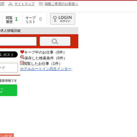
質問
サイトマップ
掲載ご希望のお客様へ
閲覧
キープ
1
0
履歴
リスト
ログイン
の求人情報詳細
キープ中のお仕事（0件）
保存した検索条件（
0
件）
閲覧したお仕事（1件）
ープ
ホテルルートイン武生インター
の最新情報です
む
ター歓迎