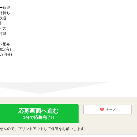
ー歓迎
け持ち
歓迎
】
ビス
可能
ン配布
規定有）
万円分)
応募画面へ進む
キープ
1分で応募完了!!
せんので、プリントアウトして保管をお願いします。