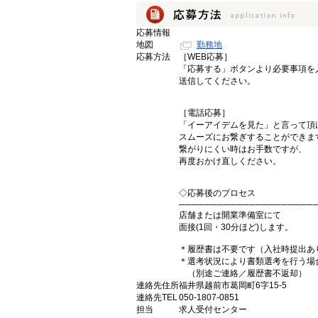
応募情報
地図
勤務地
応募方法
［WEB応募］
「応募する」ボタンより必要事項を
送信してください。
［電話応募］
「イーアイデムを見た」と言って頂
スムーズにお繋ぎすることができま
繋がりにくい時はお手数ですが、
再度おかけ直しください。
◇応募後のプロセス
─────────────────────
店舗または開業準備室にて
面接(1回・30分ほど)します。
＊履歴書は不要です（入社時提出あ
＊選考状況により書類選考を行う場
（別途ご連絡／履歴書不返却）
連絡先住所
福井県越前市葛岡町6字15-5
連絡先TEL
050-1807-0851
担当
求人受付センター