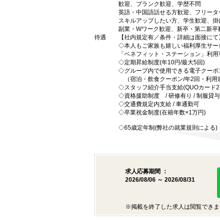
歓迎、ブランク歓迎、学歴不問
英語・中国語話せる方歓迎、フリータ
スキルアップしたい方、学生歓迎、掛
副業・Wワーク歓迎、新卒・第二新卒
待遇
【社内規定有／条件・詳細は面接にて
◇本人もご家族も嬉しい福利厚生サー
「ベネフィット・ステーション」利用
◇定期昇給制度(年10円/最大5回)
◇グループ内で使用できる電子クーポ
（宿泊・飲食クーポン/年2回・利用
◇スタッフ紹介手当支給(QUOカード2
◇資格援助制度 / 研修有り / 制服貸与
◇交通費規定内支給 / 車通勤可
◇卒業祝金制度(在籍年数×1万円)
◇65歳定年制(弊社の就業規則による)
求人応募期間 ：
2026/08/06 ～ 2026/08/31
※掲載を終了した求人は閲覧できま