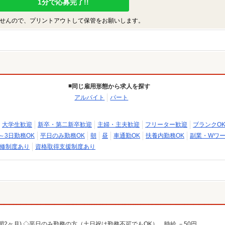
1分で応募完了!!
せんので、プリントアウトして保管をお願いします。
同じ雇用形態から求人を探す
アルバイト
パート
大学生歓迎
新卒・第二新卒歓迎
主婦・主夫歓迎
フリーター歓迎
ブランクO
～3日勤務OK
平日のみ勤務OK
朝
昼
車通勤OK
扶養内勤務OK
副業・Wワー
修制度あり
資格取得支援制度あり
用期間2ヶ月) ◇平日のみ勤務の方（土日祝は勤務不可でもOK）…時給 －50円