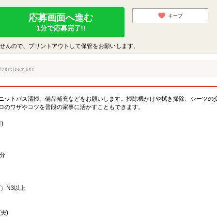
応募画面へ進む
キープ
1分で応募完了!!
せんので、プリントアウトして保管をお願いします。
ニットバス清掃、備品補充などをお願いします。掃除機かけや拭き掃除、シーツの
ロのワザやコツを普段の家事に活かすこともできます。
)
1分
）N3以上
夫)