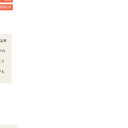
通勤OK
は未
すの
して
フも