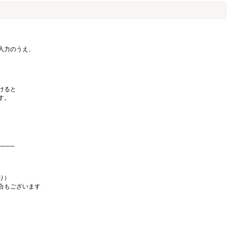
入力のうえ、
けると
す。
────
り）
合もございます