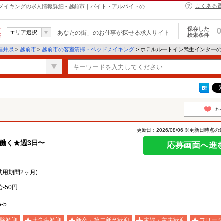
よくある
イキングの求人情報詳細 - 越前市｜バイト・アルバイトの
保存した
0
エリア選択
「あなたの街」のお仕事が探せる求人サイト
検索条件
福井県
>
越前市
>
越前市の客室清掃・ベッドメイキング
> ホテルルートイン武生インター
キ
更新日：2026/08/06 ※更新日時点
働く★週3日〜
応募画面へ進
試用期間2ヶ月)
-50円
-5
験歓迎
大学生歓迎
新卒・第二新卒歓迎
主婦・主夫歓迎
フリー