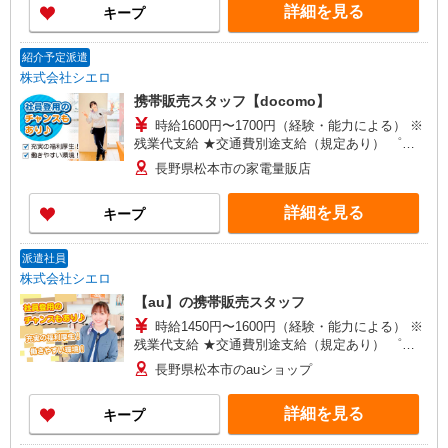
詳細を見る
キープ
+゜・。○。・゜+゜
紹介予定派遣
株式会社シエロ
携帯販売スタッフ【docomo】
時給1600円〜1700円（経験・能力による） ※
残業代支給 ★交通費別途支給（規定あり） ゜
+゜・。○。・゜+゜・。○。・゜+゜ 入社祝い金10
長野県松本市の家電量販店
万円支給(規定有) お友達を紹介頂くと, インセンテ
ィブ支給(規定有) ★月2回払い・週払い可能（規程
詳細を見る
キープ
有）★ ゜・。○。・゜+゜・。○。・゜+゜
派遣社員
株式会社シエロ
【au】の携帯販売スタッフ
時給1450円〜1600円（経験・能力による） ※
残業代支給 ★交通費別途支給（規定あり） ゜
+゜・。○。・゜+゜・。○。・゜+゜ 入社祝い金10
長野県松本市のauショップ
万円支給(規定有) お友達を紹介頂くと, インセンテ
ィブ支給(規定有) ★月2回払い・週払い可能（規程
詳細を見る
キープ
有）★ ゜・。○。・゜+゜・。○。・゜+゜