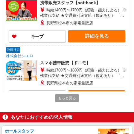
携帯販売スタッフ【softbank】
時給1400円〜1700円（経験・能力による） ※
残業代支給 ★交通費別途支給（規定あり） ゜
+゜・。○。・゜+゜・。○。・゜+゜ 入社祝い金10
長野県松本市の家電量販店
万円支給(規定有) お友達を紹介頂くと, インセンテ
ィブ支給(規定有) ★月2回払い・週払い可能（規程
詳細を見る
キープ
有）★ ゜・。○。・゜+゜・。○。・゜+゜
派遣社員
株式会社シエロ
スマホ携帯販売【ドコモ】
時給1700円〜1800円（経験・能力による） ※
残業代支給 ★交通費別途支給（規定あり） ゜
+゜・。○。・゜+゜・。○。・゜+゜ 入社祝い金10
長野県松本市の家電量販店
万円支給(規定有) お友達を紹介頂くと, インセンテ
ィブ支給(規定有) ★月2回払い・週払い可能（規程
詳細を見る
キープ
有）★ ゜・。○。・゜+゜・。○。・゜+゜
もっと見る
派遣社員
株式会社シエロ
あなたにおすすめの求人情報
人気機種に詳しくなれる携帯販売
【softbank】
ホールスタッフ