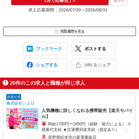
1分で応募完了!!
キープ
求人応募期間：2026/07/30～2026/08/31
閲覧履歴を見る
ブックマーク
ポストする
シェアする
URLをシェア
20
件のこの求人と職種が同じ求人
派遣社員
株式会社シエロ
人気機種に詳しくなれる携帯販売【楽天モバイ
ル】
時給1700円〜1800円（経験・能力による） ※
残業代支給 ★交通費別途支給（規定あり） ゜
+゜・。○。・゜+゜・。○。・゜+゜ 入社祝い金10
長野県松本市の家電量販店