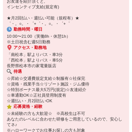
お友達を紹介頂くと,
￣￣￣￣￣￣￣￣￣
インセンティブ支給(規定有)
自宅に居ながらスマホでカンタン面接OK！
オンライン面談なのでスピード対応。
★月2回払い・週払い可能（規程有）★
即日登録もOK♪
゜・。○。・゜+゜・。○。・゜+゜
勤務時間・曜日
気になった方はお気軽にご相談ください！
10:00〜21:00（実働8h・休憩1h）
※土日祝含む週5日勤務
アクセス・勤務地
「南松本」駅よりバス・車3分
「西松本」駅よりバス・車5分
長野県松本市の家電量販店
待遇
☆昇給☆交通費規定支給☆制服有☆社保完
☆資格・残業手当☆リゾート施設・ジム優待
☆特別ボーナス最大5万円(規定)☆友達紹介
☆車通勤OK☆正社員登用制度有
☆週払い・月2回払いOK
応募資格・経験
☆未経験の方も大歓迎☆ ※高校生は不可
あなたのレベルに合わせた研修をご用意しているので、安心し
てネ♪
※ハローワークでお仕事お探しの方も対象