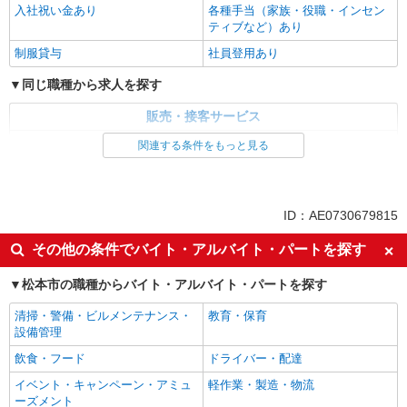
入社祝い金あり
各種手当（家族・役職・インセン
ティブなど）あり
制服貸与
社員登用あり
同じ職種から求人を探す
販売・接客サービス
家電・携帯販売
関連する条件をもっと見る
同じ特徴から求人を探す
未経験歓迎
ミドル（40代～）活躍中
ID：AE0730679815
英語が活かせる
ボーナス・賞与あり
その他の条件でバイト・アルバイト・パートを探す
日払い
車通勤OK
松本市の職種からバイト・アルバイト・パートを探す
交通費支給
社会保険あり
社員登用あり
清掃・警備・ビルメンテナンス・
教育・保育
設備管理
飲食・フード
ドライバー・配達
イベント・キャンペーン・アミュ
軽作業・製造・物流
ーズメント