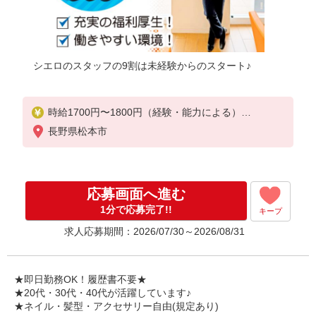
シエロのスタッフの9割は未経験からのスタート♪
時給1700円〜1800円（経験・能力による）
※残業代支給
長野県松本市
★交通費別途支給（規定あり）
゜+゜・。○。・゜+゜・。○。・゜+゜
入社祝い金10万円支給(規定有)
応募画面へ進む
お友達を紹介頂くと,
1分で応募完了!!
キープ
インセンティブ支給(規定有)
求人応募期間：2026/07/30～2026/08/31
★月2回払い・週払い可能（規程有）★
゜・。○。・゜+゜・。○。・゜+゜
★即日勤務OK！履歴書不要★
★20代・30代・40代が活躍しています♪
★ネイル・髪型・アクセサリー自由(規定あり)