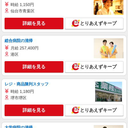
時給1400円〜1700円（経験・能力による） ※
時給 1,150円
残業代支給 ★交通費別途支給（規定あり） ゜
仙台市青葉区
+゜・。○。・゜+゜・。○。・゜+゜ 入社祝い金10
長野県松本市の家電量販店
万円支給(規定有) お友達を紹介頂くと, インセンテ
ィブ支給(規定有) ★月2回払い・週払い可能（規程
詳細を見る
とりあえずキープ
詳細を見る
キープ
有）★ ゜・。○。・゜+゜・。○。・゜+゜
紹介予定派遣
総合病院の清掃
株式会社シエロ
月給 257,400円
【softbank】人気機種に詳しくなれる携帯販
港区
売
時給1500円〜 ※残業代支給 ★交通費別途支給
詳細を見る
とりあえずキープ
（規定あり） ゜+゜・。○。・゜+゜・。○。・゜
+゜ 入社祝い金10万円支給(規定有) お友達を紹介
長野県松本市のsoftbankショップ
頂くと, インセンティブ支給(規定有) ★月2回払
レジ・商品陳列スタッフ
い・週払い可能（規程有）★ ゜・。○。・゜
詳細を見る
キープ
+゜・。○。・゜+゜
時給 1,180円
堺市堺区
派遣社員
株式会社シエロ
詳細を見る
とりあえずキープ
【楽天モバイル】人気機種に詳しくなれる携帯
販売
大学病院の清掃
時給1500円〜 ※残業代支給 ★交通費別途支給