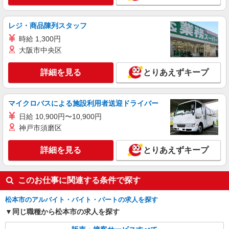
詳細を見る
キープ
+゜・。○。・゜+゜
レジ・商品陳列スタッフ
紹介予定派遣
株式会社シエロ
時給 1,300円
【ソフトバンク】の店舗スタッフ
大阪市中央区
時給1500円〜 ※残業代支給 ★交通費別途支給
（規定あり） ゜+゜・。○。・゜+゜・。○。・゜
詳細を見る
とりあえずキープ
+゜ 入社祝い金10万円支給(規定有) お友達を紹介
長野県松本市のsoftbankショップ
頂くと, インセンティブ支給(規定有) ★月2回払
い・週払い可能（規程有）★ ゜・。○。・゜
マイクロバスによる施設利用者送迎ドライバー
詳細を見る
キープ
+゜・。○。・゜+゜
日給 10,900円〜10,900円
神戸市須磨区
紹介予定派遣
株式会社シエロ
詳細を見る
とりあえずキープ
【au】の携帯販売スタッフ
時給1400円〜1500円（経験・能力による） ※
残業代支給 ★交通費別途支給（規定あり） ゜
このお仕事に関連する条件で探す
+゜・。○。・゜+゜・。○。・゜+゜ 入社祝い金10
長野県松本市のauショップ
万円支給(規定有) お友達を紹介頂くと, インセンテ
松本市のアルバイト・バイト・パートの求人を探す
ィブ支給(規定有) ★月2回払い・週払い可能（規程
詳細を見る
キープ
有）★ ゜・。○。・゜+゜・。○。・゜+゜
同じ職種から松本市の求人を探す