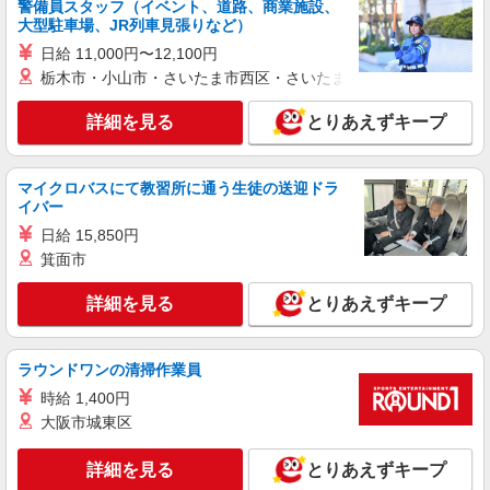
警備員スタッフ（イベント、道路、商業施設、
+゜・。○。・゜+゜・。○。・゜+゜ 入社祝い金10
長野県松本市のauショップ
大型駐車場、JR列車見張りなど）
万円支給(規定有) お友達を紹介頂くと, インセンテ
ィブ支給(規定有) ★月2回払い・週払い可能（規程
日給 11,000円〜12,100円
詳細を見る
キープ
有）★ ゜・。○。・゜+゜・。○。・゜+゜
栃木市・小山市・さいたま市西区・さいたま市岩槻区・久喜市・
派遣社員
詳細を見る
とりあえずキープ
株式会社シエロ
【au】の携帯販売スタッフ
マイクロバスにて教習所に通う生徒の送迎ドラ
時給1400円〜1500円（経験・能力による） ※
イバー
残業代支給 ★交通費別途支給（規定あり） ゜
+゜・。○。・゜+゜・。○。・゜+゜ 入社祝い金10
日給 15,850円
長野県松本市のauショップ
万円支給(規定有) お友達を紹介頂くと, インセンテ
箕面市
ィブ支給(規定有) ★月2回払い・週払い可能（規程
詳細を見る
キープ
有）★ ゜・。○。・゜+゜・。○。・゜+゜
詳細を見る
とりあえずキープ
紹介予定派遣
株式会社シエロ
ラウンドワンの清掃作業員
人気機種に詳しくなれる携帯販売
時給 1,400円
【softbank】
大阪市城東区
時給1400円〜1700円（経験・能力による） ※
残業代支給 ★交通費別途支給（規定あり） ゜
詳細を見る
+゜・。○。・゜+゜・。○。・゜+゜ 入社祝い金10
とりあえずキープ
長野県松本市の家電量販店
万円支給(規定有) お友達を紹介頂くと, インセンテ