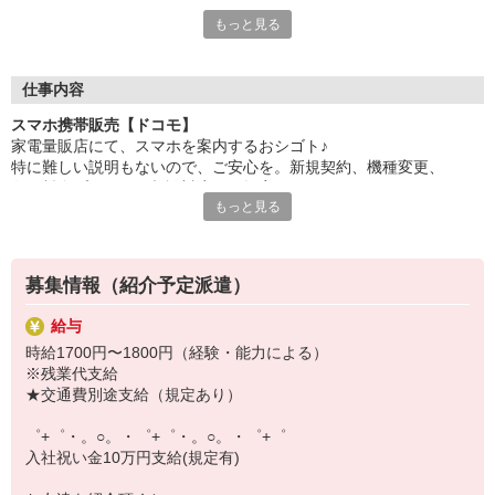
もっと見る
各キャリアの新機種が特別価格で購入OK！！
自分だけじゃなくって、
家族や友人にも適用されます！
仕事内容
さらに、各種リゾート施設やスポーツジムなどが
スマホ携帯販売【ドコモ】
特別割引価格でご利用可能☆☆
家電量販店にて、スマホを案内するおシゴト♪
お得に過ごしたいあなたの味方です♪
特に難しい説明もないので、ご安心を。新規契約、機種変更、
各種料金プランのご相談対応・ご提案などをお願いします。
【選べるお仕事いろいろ】
もっと見る
￣￣￣￣￣￣￣￣￣￣￣
初めての方でも安心♪
▼オフィスワーク
あなた専属のコーディネーターが親切・丁寧にフォローするので、
事務、経理、データ入力、コールセンター、受付
満足度◎
▼工場・製造・軽作業系
募集情報（紹介予定派遣）
機械/食品製造・梱包・仕分け・加工・組立・検査
■携帯やインターネット販売業務
▼美容系
給与
docomo(ドコモ)/au(エーユー)・KDDI/softbank(ソフトバンク)など
眉毛サロンのアイブロウ・ネイリスト・エステ
時給1700円〜1800円（経験・能力による）
の大手キャリアから
▼営業・販売
※残業代支給
ワイモバイル(Y!mobille)、楽天モバイル、UQなど格安スマホまで幅
法人営業・アパレル販売・個別指導塾・人材紹介
★交通費別途支給（規定あり）
広く紹介可能♪
▼人気案件も多数♪
人気のApple（アップル）店舗もございます！
短期・期間限定・オープニング・官公庁案件
゜+゜・。○。・゜+゜・。○。・゜+゜
上場/優良/大手企業など
入社祝い金10万円支給(規定有)
【スマホ面接実施中】