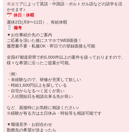
※エリアによって英語・中国語・ポルトガル語などの語学を活
かせます♪
休日・休暇
週休2日(月8〜11日）、有給休暇
備考
▼お仕事紹介先のご案内
ご応募を頂いた後にスマホでWEB面接！
履歴書不要・私服OK・即日での登録面接も可能
全国47都道府県で約5,000件以上の案件を扱っておりますので、
様々な希望に沿ったご提案が可能。
〈例〉
・未経験なので、研修が充実して欲しい
・時給1,600円以上を探している
・自宅からなるべく近くが良い
・入社開始日を相談出来る先が良い
など、面接時にお気軽に相談ください♪
※経験が有る方は土日休み・時短等も相談可能です
▼職場見学・お顔合わせ
勤務先の希望が決まったら