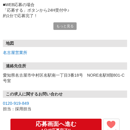
■WEB応募の場合
「応募する」ボタンから24H受付中♪
約1分で応募完了！
もっと見る
■電話応募の場合
電話応募も歓迎！（受付:10:00〜20:00）
土日祝も受付中♪
地図
【選考フロー】
名古屋営業所
①応募から3営業日を目安に、メールorお電話でご連絡します。
②面接日時を決定！「0120」から始まる電話番号からご連絡します
★スマホでWEB面接（LINEなど）・出張面接・事務所面接と選べま
連絡先住所
す
愛知県名古屋市中村区名駅南一丁目3番18号 NORE名駅8階801-C
③面接実施（履歴書不要）
号室
④勤務開始（スタート日は応相談）
※ご希望があれば、職場見学の調整もOKです！
この求人に関するお問い合わせ
お気軽にご応募ください♪
0120-919-849
担当：採用担当
応募画面へ進む