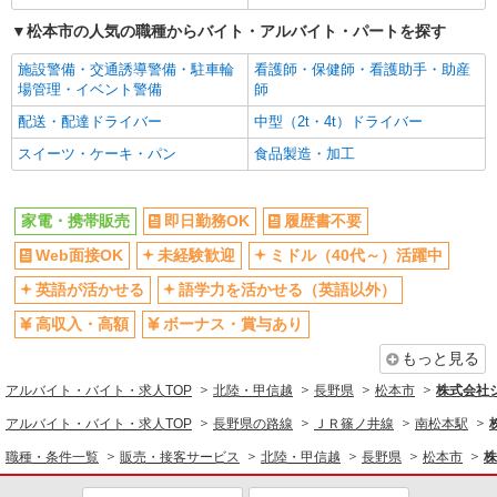
松本市の人気の職種からバイト・アルバイト・パートを探す
施設警備・交通誘導警備・駐車輪
看護師・保健師・看護助手・助産
場管理・イベント警備
師
配送・配達ドライバー
中型（2t・4t）ドライバー
スイーツ・ケーキ・パン
食品製造・加工
家電・携帯販売
即日勤務OK
履歴書不要
Web面接OK
未経験歓迎
ミドル（40代～）活躍中
英語が活かせる
語学力を活かせる（英語以外）
高収入・高額
ボーナス・賞与あり
もっと見る
アルバイト・バイト・求人TOP
北陸・甲信越
長野県
松本市
株式会社
アルバイト・バイト・求人TOP
長野県の路線
ＪＲ篠ノ井線
南松本駅
職種・条件一覧
販売・接客サービス
北陸・甲信越
長野県
松本市
株