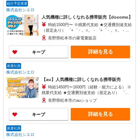
紹介予定派遣
株式会社シエロ
人気機種に詳しくなれる携帯販売【docomo】
時給1500円〜 ※残業代支給 ★交通費別途支給
（規定あり） ゜+゜・。○。・゜+゜・。○。・゜
+゜ 入社祝い金10万円支給(規定有) お友達を紹介
長野県松本市の家電量販店
頂くと, インセンティブ支給(規定有) ★月2回払
い・週払い可能（規程有）★ ゜・。○。・゜
詳細を見る
キープ
+゜・。○。・゜+゜
派遣社員
株式会社シエロ
【au】人気機種に詳しくなれる携帯販売
時給1450円〜1600円（経験・能力による） ※
残業代支給 ★交通費別途支給（規定あり） ゜
+゜・。○。・゜+゜・。○。・゜+゜ 入社祝い金10
長野県松本市のauショップ
万円支給(規定有) お友達を紹介頂くと, インセンテ
ィブ支給(規定有) ★月2回払い・週払い可能（規程
詳細を見る
キープ
有）★ ゜・。○。・゜+゜・。○。・゜+゜
派遣社員
株式会社シエロ