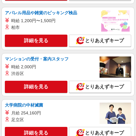
ィブ支給(規定有) ★月2回払い・週払い可能（規程
詳細を見る
キープ
有）★ ゜・。○。・゜+゜・。○。・゜+゜
アパレル用品や雑貨のピッキング検品
時給 1,200円〜1,500円
紹介予定派遣
柏市
株式会社シエロ
携帯販売スタッフ【softbank】
詳細を見る
とりあえずキープ
時給1400円〜1700円（経験・能力による） ※
残業代支給 ★交通費別途支給（規定あり） ゜
+゜・。○。・゜+゜・。○。・゜+゜ 入社祝い金10
長野県松本市の家電量販店
マンションの受付・案内スタッフ
万円支給(規定有) お友達を紹介頂くと, インセンテ
ィブ支給(規定有) ★月2回払い・週払い可能（規程
時給 2,000円
詳細を見る
キープ
有）★ ゜・。○。・゜+゜・。○。・゜+゜
渋谷区
紹介予定派遣
詳細を見る
とりあえずキープ
株式会社シエロ
【楽天モバイル】人気機種に詳しくなれる携帯
販売
大学病院の中材滅菌
時給1500円〜 ※残業代支給 ★交通費別途支給
月給 254,160円
（規定あり） ゜+゜・。○。・゜+゜・。○。・゜
足立区
+゜ 入社祝い金10万円支給(規定有) お友達を紹介
長野県松本市の楽天モバイルショップ
頂くと, インセンティブ支給(規定有) ★月2回払
詳細を見る
とりあえずキープ
い・週払い可能（規程有）★ ゜・。○。・゜