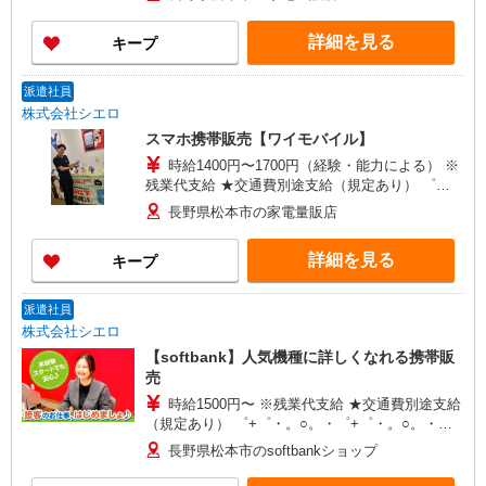
万円支給(規定有) お友達を紹介頂くと, インセンテ
ィブ支給(規定有) ★月2回払い・週払い可能（規程
詳細を見る
キープ
有）★ ゜・。○。・゜+゜・。○。・゜+゜
派遣社員
株式会社シエロ
スマホ携帯販売【ワイモバイル】
時給1400円〜1700円（経験・能力による） ※
残業代支給 ★交通費別途支給（規定あり） ゜
+゜・。○。・゜+゜・。○。・゜+゜ 入社祝い金10
長野県松本市の家電量販店
万円支給(規定有) お友達を紹介頂くと, インセンテ
ィブ支給(規定有) ★月2回払い・週払い可能（規程
詳細を見る
キープ
有）★ ゜・。○。・゜+゜・。○。・゜+゜
派遣社員
株式会社シエロ
【softbank】人気機種に詳しくなれる携帯販
売
時給1500円〜 ※残業代支給 ★交通費別途支給
（規定あり） ゜+゜・。○。・゜+゜・。○。・゜
+゜ 入社祝い金10万円支給(規定有) お友達を紹介
長野県松本市のsoftbankショップ
頂くと, インセンティブ支給(規定有) ★月2回払
い・週払い可能（規程有）★ ゜・。○。・゜