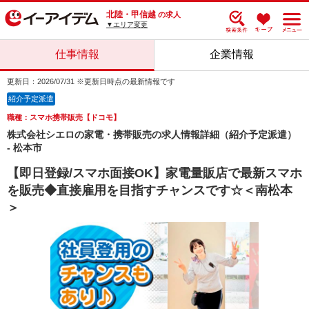
北陸・甲信越
の求人
▼エリア変更
仕事情報
企業情報
更新日：2026/07/31 ※更新日時点の最新情報です
紹介予定派遣
職種：スマホ携帯販売【ドコモ】
株式会社シエロの家電・携帯販売の求人情報詳細（紹介予定派遣）
- 松本市
【即日登録/スマホ面接OK】家電量販店で最新スマホ
を販売◆直接雇用を目指すチャンスです☆＜南松本
＞