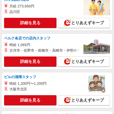
（規定あり） ゜+゜・。○。・゜+゜・。○。・゜
月給 273,650円
+゜ 入社祝い金10万円支給(規定有) お友達を紹介
長野県松本市の楽天モバイルショップ
品川区
頂くと, インセンティブ支給(規定有) ★月2回払
い・週払い可能（規程有）★ ゜・。○。・゜
詳細を見る
キープ
詳細を見る
+゜・。○。・゜+゜
とりあえずキープ
派遣社員
ベルク各店での店内スタッフ
株式会社シエロ
【softbank】人気機種に詳しくなれる携帯販
時給 1,065円
売
古河市・佐野市・前橋市・高崎市・伊勢崎市・太田市・館林市・
時給1500円〜 ※残業代支給 ★交通費別途支給
（規定あり） ゜+゜・。○。・゜+゜・。○。・゜
詳細を見る
とりあえずキープ
+゜ 入社祝い金10万円支給(規定有) お友達を紹介
長野県松本市のsoftbankショップ
頂くと, インセンティブ支給(規定有) ★月2回払
い・週払い可能（規程有）★ ゜・。○。・゜
ビルの清掃スタッフ
詳細を見る
キープ
+゜・。○。・゜+゜
時給 1,200円〜1,200円
大阪市北区
紹介予定派遣
株式会社シエロ
詳細を見る
とりあえずキープ
【au】の携帯販売スタッフ
時給1450円〜1600円（経験・能力による） ※
残業代支給 ★交通費別途支給（規定あり） ゜