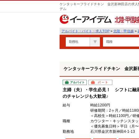
ケンタッキーフライドチキン 金沢新神田店の求人情
デム
北陸・甲信越
アルバイト・バイト・求人TOP
>
北陸・甲信越
>
勤務地
職種
ケンタッキーフライドチキン 金沢新
アルバイト
パート
主婦（夫）・学生必見！ シフトに融
のチャレンジも大歓迎♪
給与
時給1200円
研修期間：2ヶ月／時給1180
＜高校生＞時給1100円／研修
職種
カウンター・キッチンスタッ
＜優先募集日時＞平日（月〜金）
勤務地
石川県金沢市新神田4-1-13