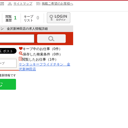
質問
サイトマップ
掲載ご希望のお客様へ
閲覧
キープ
1
0
履歴
リスト
ログイン
キン 金沢新神田店の求人情報詳細
キープ中のお仕事（0件）
保存した検索条件（
0
件）
閲覧したお仕事（1件）
ープ
ケンタッキーフライドチキン 金
沢新神田店
の最新情報です
む