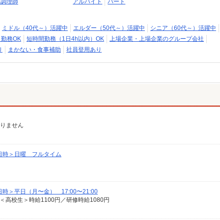
・調理師
アルバイト
パート
ミドル（40代～）活躍中
エルダー（50代～）活躍中
シニア（60代～）活躍中
日勤務OK
短時間勤務（1日4h以内）OK
上場企業・上場企業のグループ会社
り
まかない・食事補助
社員登用あり
ありません
日時＞日曜 フルタイム
＞平日（月〜金） 17:00〜21:00
 ＜高校生＞時給1100円／研修時給1080円