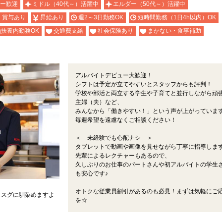
ー歓迎
ミドル（40代～）活躍中
エルダー（50代～）活躍中
・賞与あり
昇給あり
週2～3日勤務OK
短時間勤務（1日4h以内）OK
扶養内勤務OK
交通費支給
社会保険あり
まかない・食事補助
アルバイトデビュー大歓迎！
シフトは予定が立てやすいとスタッフからも評判！
学校や部活と両立する学生や子育てと並行しながら頑
主婦（夫）など、
みんなから「働きやすい！」という声が上がっています
毎週希望を遠慮なくご相談ください！
＜ 未経験でも心配ナシ ＞
タブレットで動画や画像を見せながら丁寧に指導しま
先輩によるレクチャーもあるので、
久しぶりのお仕事のパートさんや初アルバイトの学生
も安心です♪
オトクな従業員割引があるのも必見！まずは気軽にご
もスグに馴染めますよ
を☆