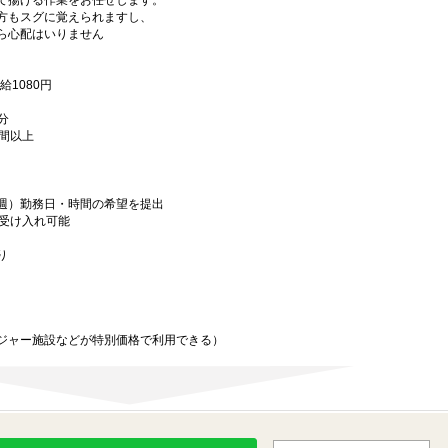
て揚げる作業をお任せします。
方もスグに覚えられますし、
ら心配はいりません
給1080円
分
時間以上
週）勤務日・時間の希望を提出
務受け入れ可能
り
ジャー施設などが特別価格で利用できる）