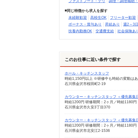
ファストフード・デリ
調理・調理補助
同じ特徴から求人を探す
未経験歓迎
高校生OK
フリーター歓迎
ボーナス・賞与あり
昇給あり
週2～3
扶養内勤務OK
交通費支給
社会保険あ
このお仕事に近い条件で探す
ホール・キッチンスタッフ
時給1,150円以上 ※研修中も時給の変動は
石川県金沢市桜田町2-19
カウンター・キッチンスタッフ ＜優先募集
時給1200円 研修期間：2ヶ月／時給1180円
石川県金沢市久安3丁目370
カウンター・キッチンスタッフ ＜優先募集日時
時給1200円 研修期間：2ヶ月／時給1180円
石川県金沢市北安江2-1536