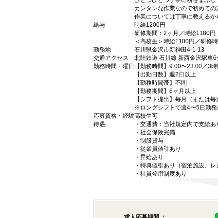
ひとつひとつ丁寧に粉をまぶし
カンタンな作業なので初めての
作業については丁寧に教えるか
給与
時給1200円
研修期間：2ヶ月／時給1180円
＜高校生＞時給1100円／研修時
勤務地
石川県金沢市新神田4-1-13
交通アクセス
北陸鉄道 石川線 新西金沢駅車6
勤務時間・曜日
【勤務時間】9:00〜23:00／3
【出勤日数】週2日以上
【勤務時間帯】不問
【勤務期間】6ヶ月以上
【シフト提出】毎月（または毎
※ロングシフトで週4〜5日勤
応募資格・経験
高校生可
待遇
・交通費：当社規定内で支給あ
・社会保険完備
・制服貸与
・従業員値引あり
・昇給あり
・特典値引あり（宿泊施設、レ
・社員登用制度あり
求人応募期間 ：