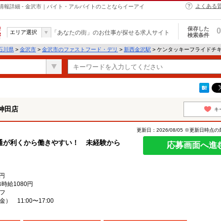
よくある
報詳細 - 金沢市｜バイト・アルバイトのことならイーアイ
保存した
0
エリア選択
「あなたの街」のお仕事が探せる求人サイト
検索条件
石川県
>
金沢市
>
金沢市のファストフード・デリ
>
新西金沢駅
> ケンタッキーフライドチ
神田店
キ
更新日：2026/08/05 ※更新日時点
通が利くから働きやすい！ 未経験から
応募画面へ進
円
時給1080円
フ
 11:00〜17:00