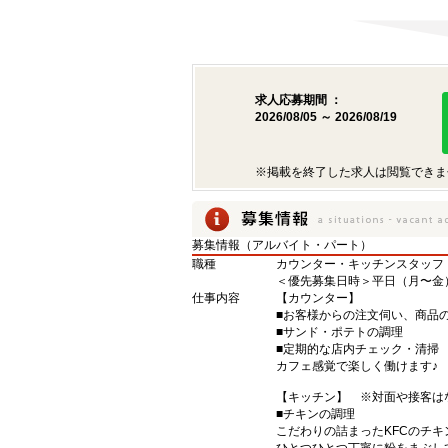
求人応募期間 ：
2026/08/05 ～ 2026/08/19
※掲載を終了した求人は閲覧できま
募集情報（アルバイト・パート）
職種
カウンター・キッチンスタッフ
＜優先募集日時＞平日（月〜金） 1
仕事内容
【カウンター】
■お客様からの注文伺い、商品
■サンド・ポテトの調理
■定期的な店内チェック・清掃
カフェ感覚で楽しく働けます♪
【キッチン】 ※対面や接客は
■チキンの調理
こだわりの詰まったKFCのチ