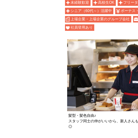
未経験歓迎
高校生OK
フリータ
シニア（60代～）活躍中
ボーナス
上場企業・上場企業のグループ会社
社員登用あり
髪型・髪色自由♪
スタッフ同士の仲がいいから、新人さん
◎