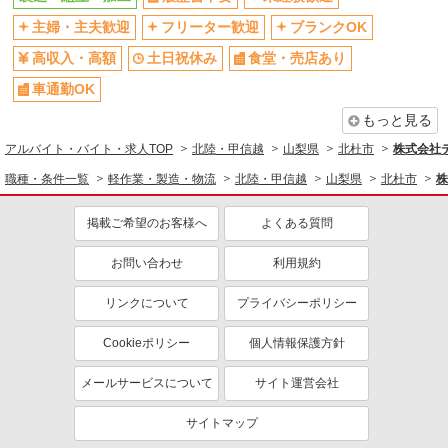
主婦・主夫歓迎
フリーター歓迎
ブランクOK
高収入・高額
土日祝休み
食堂・売店あり
車通勤OK
もっと見る
アルバイト・バイト・求人TOP
北陸・甲信越
山梨県
北杜市
株式会社テ
職種・条件一覧
軽作業・製造・物流
北陸・甲信越
山梨県
北杜市
株
掲載ご希望のお客様へ
よくある質問
お問い合わせ
利用規約
リンクについて
プライバシーポリシー
Cookieポリシー
個人情報保護方針
メールサービスについて
サイト運営会社
サイトマップ