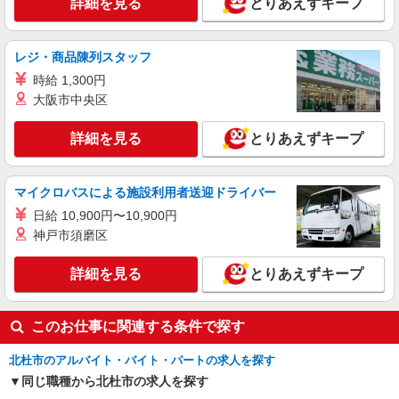
詳細を見る
とりあえずキープ
派遣社員
株式会社綜合キャリアオプション（1314VJ0805G36★5-S-T3）
レジ・商品陳列スタッフ
自動車や風車用の電池製造/日払いOK
時給 1,300円
時給1,800円〜2,250円 ※経験・能力による
※深夜手当含む 交通費：既定支給
大阪市中央区
山梨県北杜市大泉町
詳細を見る
とりあえずキープ
詳細を見る
キープ
マイクロバスによる施設利用者送迎ドライバー
日給 10,900円〜10,900円
神戸市須磨区
詳細を見る
とりあえずキープ
このお仕事に関連する条件で探す
北杜市のアルバイト・バイト・パートの求人を探す
同じ職種から北杜市の求人を探す