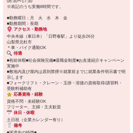
08:30〜17:30
※表記のうち実働8時間です。
■勤務曜日：月 火 水 木 金
■勤務期間：長期
アクセス・勤務地
中央本線（東日本）「日野春駅」より徒歩26分
山梨県北杜市
＊車・バイク通勤OK
待遇
■有給休暇■社会保険完備■退職金制度■お友達紹介キャンペーン
実施中
■敷地内及び屋内は原則禁煙※就業前までに就業条件明示書で明
示します
■フォークリフト・クレーン・玉掛・溶接の資格取得/講習料・
受験料補助有
応募資格・経験
資格不問・未経験OK
フリーター、主婦・主夫歓迎
休日・休暇
土日祝（企業カレンダー有り）
備考
■派遣先の特徴■