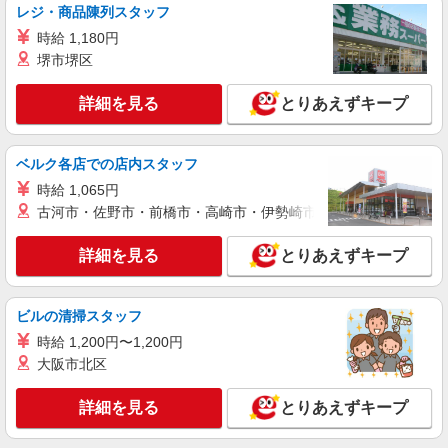
派遣社員
レジ・商品陳列スタッフ
株式会社綜合キャリアオプション（1314VJ0805G35★17-N-T4）
時給 1,180円
だし製品の梱包・洗浄/日払いOK
堺市堺区
時給1,300円 交通費：既定支給
山梨県北杜市
詳細を見る
とりあえずキープ
詳細を見る
キープ
ベルク各店での店内スタッフ
時給 1,065円
派遣社員
古河市・佐野市・前橋市・高崎市・伊勢崎市・太田市・館林市・
株式会社綜合キャリアオプション（1314VJ0805G35★18-S-T3）
バルブの加工・チェック/日払いOK
詳細を見る
とりあえずキープ
時給1,400円 交通費：既定支給
山梨県北杜市長坂町
ビルの清掃スタッフ
詳細を見る
キープ
時給 1,200円〜1,200円
大阪市北区
派遣社員
株式会社綜合キャリアオプション（1314VJ0805G35★3-N-T4）
詳細を見る
とりあえずキープ
2枚のガラスを合わせる作業アクリルの原料を
流し込み/日払いOK