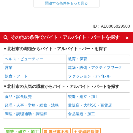
製造・組立・加工
関連する条件をもっと見る
同じ特徴から求人を探す
未経験歓迎
土日祝休み
ID：AE0805829500
車通勤OK
交通費支給
その他の条件でバイト・アルバイト・パートを探す
社会保険あり
北杜市の職種からバイト・アルバイト・パートを探す
ヘルス・ビューティー
教育・保育
営業
建築・設備・アクティブワーク
飲食・フード
ファッション・アパレル
北杜市の人気の職種からバイト・アルバイト・パートを探す
食品・試食販売
製造・組立・加工
経理・人事・労務・総務・法務
量販店・大型SC・百貨店
調理・調理補助・調理師
食品製造・加工
製造・組立・加工
履歴書不要
未経験歓迎