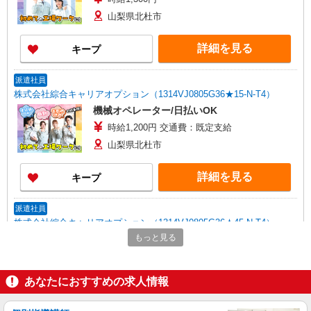
山梨県北杜市
詳細を見る
キープ
派遣社員
株式会社綜合キャリアオプション（1314VJ0805G36★15-N-T4）
機械オペレーター/日払いOK
時給1,200円 交通費：既定支給
山梨県北杜市
詳細を見る
キープ
派遣社員
株式会社綜合キャリアオプション（1314VJ0805G36★45-N-T4）
もっと見る
ガラス基板製品の製造における機械操作/日払
いOK
時給1,500円 交通費：既定支給
あなたにおすすめの求人情報
山梨県北杜市