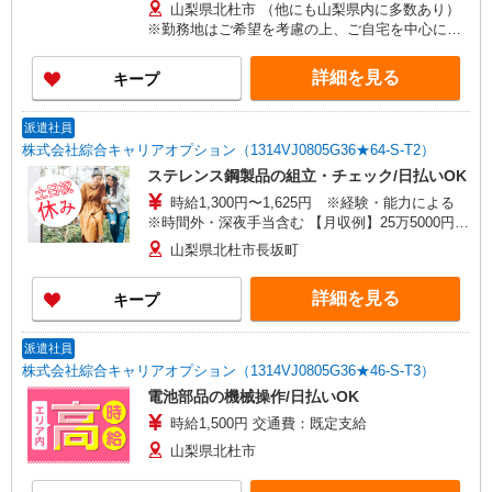
山梨県北杜市 （他にも山梨県内に多数あり）
※勤務地はご希望を考慮の上、ご自宅を中心に通
勤時間120分圏内のエリアとなります。（転勤な
し）
詳細を見る
キープ
派遣社員
株式会社綜合キャリアオプション（1314VJ0805G36★64-S-T2）
ステレンス鋼製品の組立・チェック/日払いOK
時給1,300円〜1,625円 ※経験・能力による
※時間外・深夜手当含む 【月収例】25万5000円(7
時間35分×7日+7時間55分×14日+残業・深夜手当)
山梨県北杜市長坂町
交通費：既定支給
詳細を見る
キープ
派遣社員
株式会社綜合キャリアオプション（1314VJ0805G36★46-S-T3）
電池部品の機械操作/日払いOK
時給1,500円 交通費：既定支給
山梨県北杜市