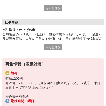
長期勤務可能。人気の日勤のお仕事です。月10時間程度の残業が
もっと見る
あります。小休憩あります。
OJTありで安心スタート。40代の方々など幅広く活躍中。駐車場
完備、車・バイク通勤可能。社員食堂・休憩室あります。
■お友達紹介キャンペーン！デジタルギフト3000円分プレゼント
仕事内容
（当社規定あり）
バリ取り・仕上げ作業
金属製品のバリ取り、仕上げ、包装作業をお願いします。（派遣）
『テクノ・サービス』は、派遣業界大手スタッフサービスグルー
長期勤務可能。人気の日勤のお仕事です。月10時間程度の残業があ
プです。
ります。小休憩あります。
全国にあるお仕事の中から、一人ひとりのスキルや希望条件に応
もっと見る
OJTありで安心スタート。40代の方々など幅広く活躍中。駐車場完
じたお仕事をご案内します。
備、車・バイク通勤可能。社員食堂・休憩室あります。
安全管理体制も万全ですので安心してご就業いただけます。
登録方法は、【オンライン】【電話】【登録会来場】の3つから
募集情報（派遣社員）
選べます♪
★★履歴書・証明写真は不要！★★
給与
また、ご登録済の方はお仕事の紹介がスムーズです。
時給1200円
ご応募お待ちしています。
月収例：216、000円（月収例21日実働残業代込）（残業・休日
出勤手当て等が含まれています）
交通費全額支給
勤務時間・曜日