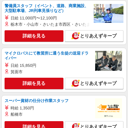
時給1,150円 交通費：既定支給
警備員スタッフ（イベント、道路、商業施設、
大型駐車場、JR列車見張りなど）
山梨県北杜市
日給 11,000円〜12,100円
栃木市・小山市・さいたま市西区・さいたま市岩槻区・久喜市・
詳細を見る
キープ
詳細を見る
とりあえずキープ
派遣社員
株式会社テクノ・サービス/お仕事No/0803353
加工・組立作業など
マイクロバスにて教習所に通う生徒の送迎ドラ
時給1500円 月収例：228、700円以上可能（月
イバー
収例）（残業・休日出勤手当て等が含まれていま
日給 15,850円
す） 交通費全額支給
山梨県北杜市 ＊車通勤OK
箕面市
詳細を見る
キープ
詳細を見る
とりあえずキープ
派遣社員
スーパー資材の仕分け作業スタッフ
株式会社綜合キャリアオプション（1314VJ0805G35★24-S-T2）
顕微鏡でチェック作業/マシン操作/日払いOK
時給 1,350円
船橋市
時給1,500円 交通費：既定支給
山梨県北杜市大泉町
詳細を見る
とりあえずキープ