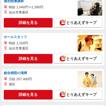
個別指導講師
詳細を見る
キープ
時給 1,040円〜1,390円
仙台市青葉区
派遣社員
株式会社テクノ・サービス/お仕事No/0900772
詳細を見る
とりあえずキープ
機械オペレーター
時給1200円 月収例：216、000円（月収例21日
実働残業代込）（残業・休日出勤手当て等が含ま
ホールスタッフ
れています） 交通費全額支給
山梨県北杜市 ＊車・バイク通勤OK
時給 1,150円
仙台市青葉区
詳細を見る
キープ
詳細を見る
とりあえずキープ
派遣社員
株式会社テクノ・サービス/お仕事No/0883378
原料の投入作業など
総合病院の清掃
時給1180円 月収例：198、000円（月収例21日
月給 257,400円
実働）（残業・休日出勤手当て等が含まれていま
港区
す） 交通費全額支給
山梨県北杜市 ＊車・バイク通勤OK
詳細を見る
とりあえずキープ
詳細を見る
キープ