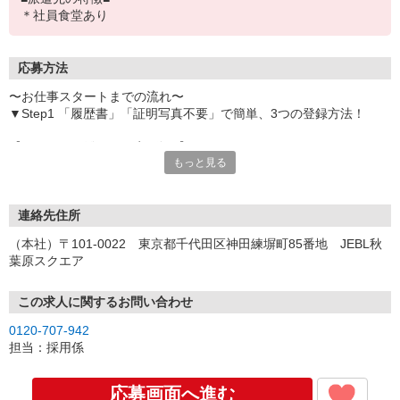
＊社員食堂あり
応募方法
〜お仕事スタートまでの流れ〜
▼Step1 「履歴書」「証明写真不要」で簡単、3つの登録方法！
【オンライン登録（目安5分）】
もっと見る
いつでも好きな時間に登録OK
【電話登録（目安20分）】
受付時間/平日9:00〜19:00
連絡先住所
※電話登録の場合、就業前には登録会へお越しください
（本社）〒101-0022 東京都千代田区神田練塀町85番地 JEBL秋
葉原スクエア
【来場登録（目安1時間30分）】
受付時間/平日10:00〜17:00
この求人に関するお問い合わせ
▼Step2 全国にあるお仕事の中から、あなたにピッタリのお仕事を
0120-707-942
ご案内
担当：採用係
▼Step3 就業前に職場見学で気になる事はしっかりチェック！
▼Step4 気に入ったら雇用契約・お仕事スタート
応募画面へ進む