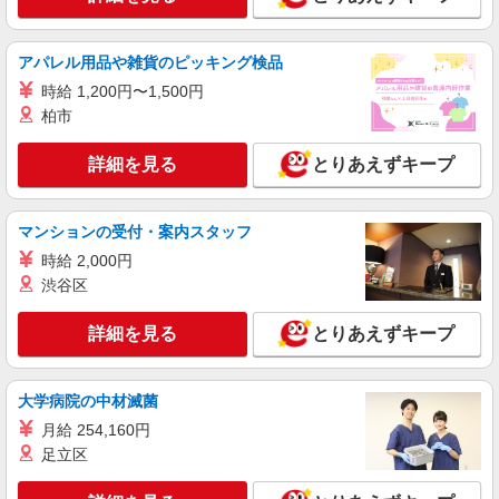
詳細を見る
キープ
アパレル用品や雑貨のピッキング検品
派遣社員
時給 1,200円〜1,500円
株式会社綜合キャリアオプション（1314VJ0805G36★63-S-T2）
柏市
ステレンス鋼製品づくり/日払いOK
時給1,300円〜1,625円 ※経験・能力による
詳細を見る
とりあえずキープ
※時間外・深夜手当含む 【月収例】25万5000円(7
時間35分×7日+7時間55分×14日+残業・深夜手当)
山梨県北杜市長坂町
交通費：既定支給
マンションの受付・案内スタッフ
詳細を見る
キープ
時給 2,000円
渋谷区
派遣社員
株式会社テクノ・サービス/お仕事No/0877613
詳細を見る
とりあえずキープ
木材加工業務
時給1400円 月収例：252、000円（月収例21日
実働残業代込）（残業・休日出勤手当て等が含ま
大学病院の中材滅菌
れています） 交通費全額支給
山梨県北杜市 ＊車・バイク通勤OK
月給 254,160円
足立区
詳細を見る
キープ