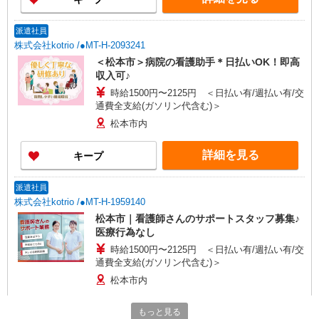
派遣社員
株式会社kotrio /●MT-H-2093241
＜松本市＞病院の看護助手＊日払いOK！即高
収入可♪
時給1500円〜2125円 ＜日払い有/週払い有/交
通費全支給(ガソリン代含む)＞
松本市内
詳細を見る
キープ
派遣社員
株式会社kotrio /●MT-H-1959140
松本市｜看護師さんのサポートスタッフ募集♪
医療行為なし
時給1500円〜2125円 ＜日払い有/週払い有/交
通費全支給(ガソリン代含む)＞
松本市内
詳細を見る
キープ
もっと見る