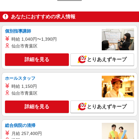
派遣社員
あなたにおすすめの求人情報
株式会社kotrio /●MT-H-1854235
福祉看護は人生のサポーター。シニア住宅の看
護STAFF。日払いOK
個別指導講師
時給2000円〜2500円＜交通費全額支給/日払
時給 1,040円〜1,390円
い・週払いOK/履歴書不要＞
仙台市青葉区
松本市
詳細を見る
とりあえずキープ
詳細を見る
キープ
ホールスタッフ
派遣社員
株式会社kotrio /●MT-H-1980680
時給 1,150円
松本市＊看護助手＊日払いOK！推し活の軍資
仙台市青葉区
金も即ゲット◎
詳細を見る
時給1500円〜2125円 ＜日払い有/週払い有/交
とりあえずキープ
通費全支給(ガソリン代含む)＞
松本市内
総合病院の清掃
詳細を見る
月給 257,400円
キープ