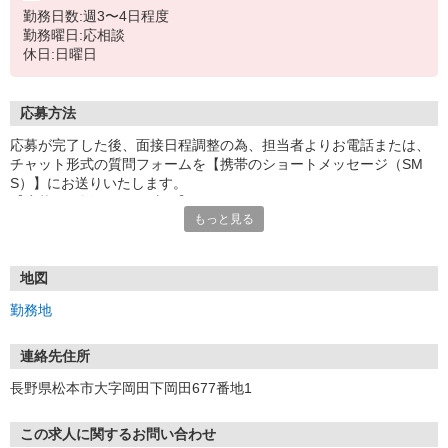
勤務日数:週3〜4日程度
勤務曜日:応相談
休日:日曜日
応募方法
応募が完了した後、面接日程調整の為、担当者よりお電話または、
チャット形式の質問フォームを【携帯のショートメッセージ（SM
S）】にお送りいたします。
【応募から採用までの流れ】
もっと見る
1.応募…Webもしくはお電話より応募ください。
2.面接…ご質問や働き方の相談も受け付けます。
※面接時に適性検査＋実技試験を実施
※実技試験はドライバーの職種のみとなります。
地図
3.採用…入社日はご相談に応じます。
勤務地
連絡先住所
長野県松本市大字岡田下岡田677番地1
この求人に関するお問い合わせ