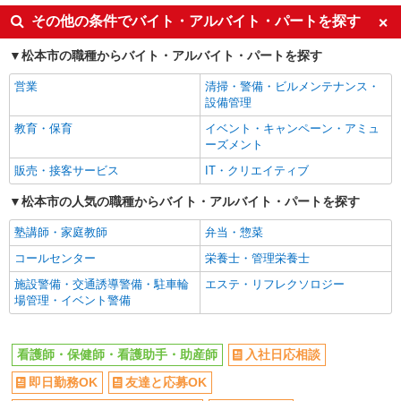
副業・WワークOK
交通費支給
その他の条件でバイト・アルバイト・パートを探す
社会保険あり
産休・育休取得実績あり
松本市の職種からバイト・アルバイト・パートを探す
社員登用あり
営業
清掃・警備・ビルメンテナンス・
設備管理
教育・保育
イベント・キャンペーン・アミュ
ーズメント
販売・接客サービス
IT・クリエイティブ
松本市の人気の職種からバイト・アルバイト・パートを探す
塾講師・家庭教師
弁当・惣菜
コールセンター
栄養士・管理栄養士
施設警備・交通誘導警備・駐車輪
エステ・リフレクソロジー
場管理・イベント警備
看護師・保健師・看護助手・助産師
入社日応相談
即日勤務OK
友達と応募OK