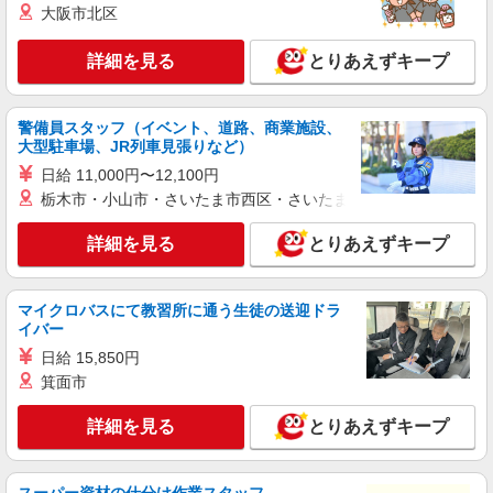
（株）ウィルオブ・ワークCW 松本支店/ms200201
大阪市北区
看護助手
時給1150円 ◆前払い・日払い・週払いOK
詳細を見る
とりあえずキープ
長野県松本市
警備員スタッフ（イベント、道路、商業施設、
詳細を見る
キープ
大型駐車場、JR列車見張りなど）
日給 11,000円〜12,100円
派遣社員
栃木市・小山市・さいたま市西区・さいたま市岩槻区・久喜市・
株式会社kotrio /●MT-H-1854289
松本市▼デイサービスの看護師▼ラクラク業務
詳細を見る
とりあえずキープ
♪時短相談OK
時給2000円〜 ＜日払い有/週払い有/交通費全
支給(ガソリン代含む)＞
マイクロバスにて教習所に通う生徒の送迎ドラ
イバー
松本市
日給 15,850円
詳細を見る
キープ
箕面市
詳細を見る
とりあえずキープ
派遣社員
株式会社kotrio /●MT-H-1815697
松本市★病院でお掃除/食事の配膳など♪★激募