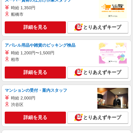
スーパー資材の仕分け作業スタッフ
★
時給 1,350円
時給1500円〜2125円 ＜日払い有/週払い有/交
通費全支給(ガソリン代含む)＞
船橋市
松本市内
詳細を見る
とりあえずキープ
詳細を見る
キープ
アパレル用品や雑貨のピッキング検品
派遣社員
時給 1,200円〜1,500円
株式会社kotrio /●MT-H-2069467
柏市
看護助手／資格も経験も必要なし＊やさしい気
持ちがあれば十分◎
詳細を見る
とりあえずキープ
時給1500円〜2125円 ＜日払い有/週払い有/交
通費全支給(ガソリン代含む)＞
松本市
マンションの受付・案内スタッフ
時給 2,000円
詳細を見る
キープ
渋谷区
派遣社員
詳細を見る
とりあえずキープ
株式会社kotrio /●MT-H-2009228
＜松本市＞元気も、プライベートも諦めない＊
週3〜OK/看護助手