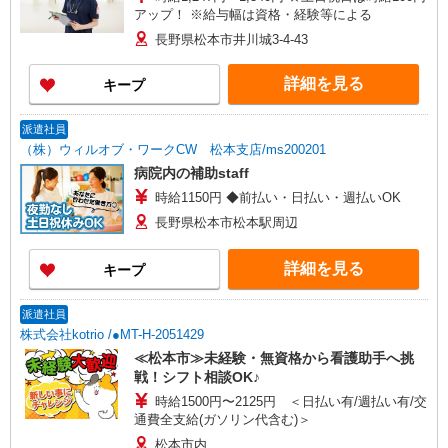
アップ！ ※給与幅は資格・経験等による
長野県松本市井川城3-4-43
詳細を見る
キープ
派遣社員
（株）ウィルオブ・ワークCW 松本支店/ms200201
病院内の補助staff
時給1150円 ◆前払い・日払い・週払いOK
長野県松本市松本駅周辺
詳細を見る
キープ
派遣社員
株式会社kotrio /●MT-H-2051429
≪松本市≫未経験・無資格から看護助手へ挑
戦！シフト相談OK♪
時給1500円〜2125円 ＜日払い有/週払い有/交
通費全支給(ガソリン代含む)＞
松本市内