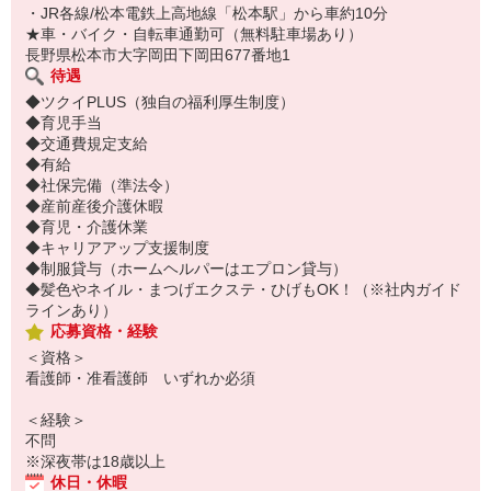
・JR各線/松本電鉄上高地線「松本駅」から車約10分
★車・バイク・自転車通勤可（無料駐車場あり）
長野県松本市大字岡田下岡田677番地1
待遇
◆ツクイPLUS（独自の福利厚生制度）
◆育児手当
◆交通費規定支給
◆有給
◆社保完備（準法令）
◆産前産後介護休暇
◆育児・介護休業
◆キャリアアップ支援制度
◆制服貸与（ホームヘルパーはエプロン貸与）
◆髪色やネイル・まつげエクステ・ひげもOK！（※社内ガイド
ラインあり）
応募資格・経験
＜資格＞
看護師・准看護師 いずれか必須
＜経験＞
不問
※深夜帯は18歳以上
休日・休暇