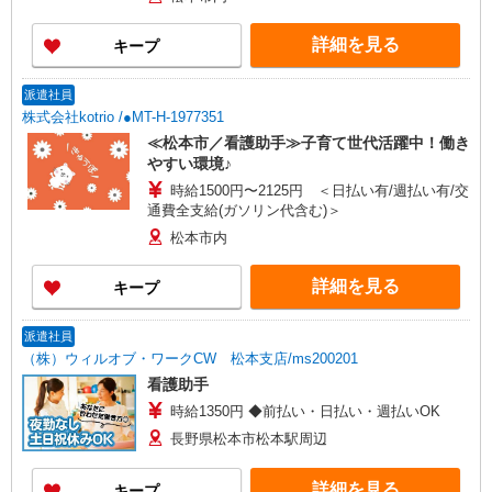
詳細を見る
キープ
派遣社員
株式会社kotrio /●MT-H-1977351
≪松本市／看護助手≫子育て世代活躍中！働き
やすい環境♪
時給1500円〜2125円 ＜日払い有/週払い有/交
通費全支給(ガソリン代含む)＞
松本市内
詳細を見る
キープ
派遣社員
（株）ウィルオブ・ワークCW 松本支店/ms200201
看護助手
時給1350円 ◆前払い・日払い・週払いOK
長野県松本市松本駅周辺
詳細を見る
キープ