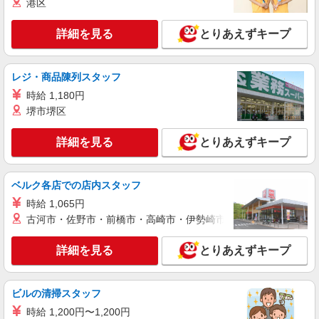
港区
派遣社員
詳細を見る
とりあえずキープ
株式会社kotrio /●MT-H-1875651
＜松本市＞病院の看護助手＊医療行為はありま
せん！補助のみ！
レジ・商品陳列スタッフ
時給1500円〜2125円 ＜日払い有/週払い有/交
通費全支給(ガソリン代含む)＞
時給 1,180円
堺市堺区
松本市内
詳細を見る
とりあえずキープ
詳細を見る
キープ
派遣社員
ベルク各店での店内スタッフ
（株）ウィルオブ・ワークCW 松本支店/ms200201
時給 1,065円
看護助手
古河市・佐野市・前橋市・高崎市・伊勢崎市・太田市・館林市・
時給1150円 ◆前払い・日払い・週払いOK
長野県松本市
詳細を見る
とりあえずキープ
詳細を見る
キープ
ビルの清掃スタッフ
派遣社員
時給 1,200円〜1,200円