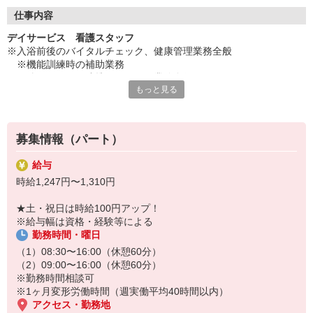
◇長く安心して働ける環境づくり
・ツクイ独自の福祉厚生制度でプライベートも充実
仕事内容
・子育てサポート企業として「くるみん認定」の取得
デイサービス 看護スタッフ
・子育て支援の福利厚生制度あり！子育てと仕事の両立を応援◎
※入浴前後のバイタルチェック、健康管理業務全般
・スタッフ何でも相談窓口やライフキャリア相談など、各相談窓
※機能訓練時の補助業務
口あり
※他スタッフと連携してのケア業務全般
もっと見る
※各種記録業務など
◇頑張った分、スタッフに還元！
・2024年冬季賞与からインセンティブ賞与を導入
★＼サービス・職種の魅力／
・パートは特別手当の支給あり
夜勤なし！日勤のみの勤務です。残業が少なめです。子育てママ在
募集情報（パート）
籍中！健康管理業務や医療的ケアが中心で、ブランクがあっても働
きやすい環境です。お客様と長くかかわり、関係性を作ることが可
給与
能です。1〜2名体制のため自己判断能力が上がります。レクリエー
時給1,247円〜1,310円
ションなど、楽しい雰囲気の中働けます。
★土・祝日は時給100円アップ！
※給与幅は資格・経験等による
勤務時間・曜日
（1）08:30〜16:00（休憩60分）
（2）09:00〜16:00（休憩60分）
※勤務時間相談可
※1ヶ月変形労働時間（週実働平均40時間以内）
アクセス・勤務地