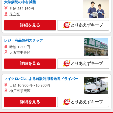
大学病院の中材滅菌
時給1500円〜2125円 ＜日払い有/週払い有/交
月給 254,160円
通費全支給(ガソリン代含む)＞
足立区
松本市内
詳細を見る
とりあえずキープ
詳細を見る
キープ
派遣社員
レジ・商品陳列スタッフ
（株）ウィルオブ・ワークCW 松本支店/ms200201
時給 1,300円
病院内の補助staff
大阪市中央区
時給1150円 ◆前払い・日払い・週払いOK
長野県松本市
詳細を見る
とりあえずキープ
詳細を見る
キープ
マイクロバスによる施設利用者送迎ドライバー
日給 10,900円〜10,900円
派遣社員
（株）ウィルオブ・ワークCW 松本支店/ms200201
神戸市須磨区
看護助手
詳細を見る
とりあえずキープ
時給1150円 ◆前払い・日払い・週払いOK
長野県松本市