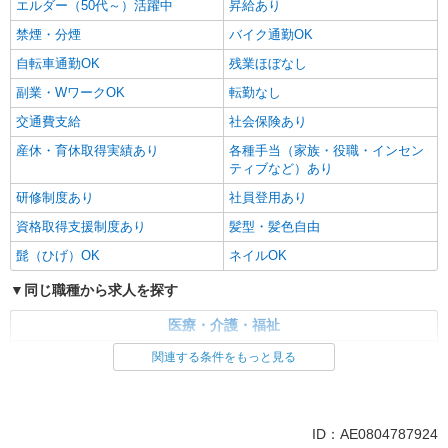
エルダー（50代～）活躍中
昇給あり
禁煙・分煙
バイク通勤OK
自転車通勤OK
残業ほぼなし
副業・WワークOK
転勤なし
交通費支給
社会保険あり
産休・育休取得実績あり
各種手当（家族・役職・インセン
ティブなど）あり
研修制度あり
社員登用あり
資格取得支援制度あり
髪型・髪色自由
髭（ひげ）OK
ネイルOK
同じ職種から求人を探す
医療・介護・福祉
看護師・保健師・看護助手・助産師
関連する条件をもっと見る
同じ特徴から求人を探す
未経験歓迎
ミドル（40代～）活躍中
ID：AE0804787924