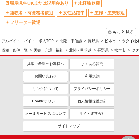
職場見学OKまたは説明会あり
未経験歓迎
経験者・有資格者歓迎
女性活躍中
主婦・主夫歓迎
フリーター歓迎
もっと見る
アルバイト・バイト・求人TOP
北陸・甲信越
長野県
松本市
ツクイ松
職種・条件一覧
医療・介護・福祉
北陸・甲信越
長野県
松本市
ツク
掲載ご希望のお客様へ
よくある質問
お問い合わせ
利用規約
リンクについて
プライバシーポリシー
Cookieポリシー
個人情報保護方針
メールサービスについて
サイト運営会社
サイトマップ