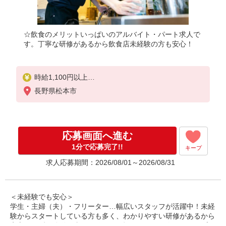
☆飲食のメリットいっぱいのアルバイト・パート求人で
す。丁寧な研修があるから飲食店未経験の方も安心！
時給1,100円以上
長野県松本市
高校生 時給1,061円以上
深夜 時給1,375円以上
研修 時給1,061円
高校生研修 時給1,061円
応募画面へ進む
深夜研修 時給1,326円
※交通費規定支給
1分で応募完了!!
キープ
求人応募期間：2026/08/01～2026/08/31
＜未経験でも安心＞
学生・主婦（夫）・フリーター…幅広いスタッフが活躍中！未経
験からスタートしている方も多く、わかりやすい研修があるから
安心！まずは簡単な事から始めて、慣れてきたら次のステップへ