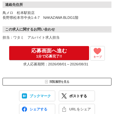
外食アルバイト受付センター（午前10時〜午後7時）
連絡先住所
0120-37-2468
鳥メロ 松本駅前店
長野県松本市中央1-4-7 NAKAZAWA BLDG1階
この求人に関するお問い合わせ
担当：ワタミ アルバイト求人担当
応募画面へ進む
1分で応募完了!!
キープ
求人応募期間：2026/08/01～2026/08/31
閲覧履歴を見る
ブックマーク
ポストする
シェアする
URLをシェア