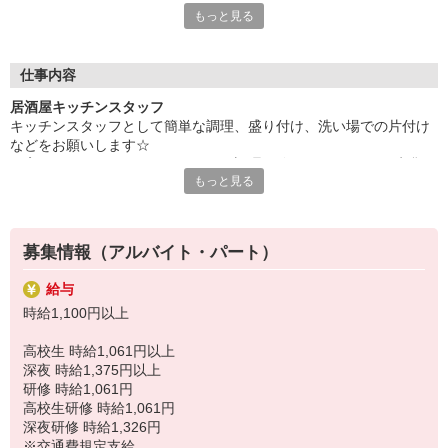
もっと見る
進んでいけばOK。あなたのペースで、無理なく楽しくアルバイ
トをしてくださいね！
仕事内容
居酒屋キッチンスタッフ
キッチンスタッフとして簡単な調理、盛り付け、洗い場での片付け
などをお願いします☆
丁寧な研修とマニュアルがあるので調理経験がなくてもOK！先輩が
もっと見る
丁寧に教えてくれるので、料理が上手くなりたい人にピッタリ◎
人気の定番メニューや新作メニューに、ワクワク楽しんでお仕事で
きますよ☆
募集情報（アルバイト・パート）
＜三代目 鳥メロ＞
給与
秘伝のぷるぷるダレの焼鳥や、清流若鶏のモモ一本焼きなど、こだ
時給1,100円以上
わりの鳥料理やお酒をリーズナブルに楽しめるお店です。
少人数向けの落ち着いた個室や、団体様にも対応できる広々とした
高校生 時給1,061円以上
スペースがあり、デート・ファミリー・宴会・女子会など幅広いニ
深夜 時給1,375円以上
ーズに対応できます。
研修 時給1,061円
高校生研修 時給1,061円
深夜研修 時給1,326円
※交通費規定支給