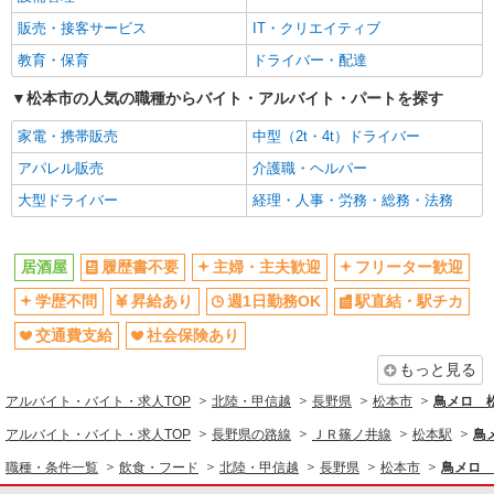
販売・接客サービス
IT・クリエイティブ
教育・保育
ドライバー・配達
松本市の人気の職種からバイト・アルバイト・パートを探す
家電・携帯販売
中型（2t・4t）ドライバー
アパレル販売
介護職・ヘルパー
大型ドライバー
経理・人事・労務・総務・法務
居酒屋
履歴書不要
主婦・主夫歓迎
フリーター歓迎
学歴不問
昇給あり
週1日勤務OK
駅直結・駅チカ
交通費支給
社会保険あり
もっと見る
アルバイト・バイト・求人TOP
北陸・甲信越
長野県
松本市
鳥メロ 
アルバイト・バイト・求人TOP
長野県の路線
ＪＲ篠ノ井線
松本駅
鳥
職種・条件一覧
飲食・フード
北陸・甲信越
長野県
松本市
鳥メロ 