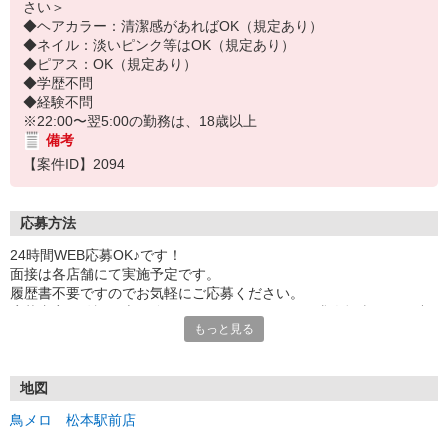
さい＞
◆ヘアカラー：清潔感があればOK（規定あり）
◆ネイル：淡いピンク等はOK（規定あり）
◆ピアス：OK（規定あり）
◆学歴不問
◆経験不問
※22:00〜翌5:00の勤務は、18歳以上
備考
【案件ID】2094
応募方法
24時間WEB応募OK♪です！
面接は各店舗にて実施予定です。
履歴書不要ですのでお気軽にご応募ください。
応募内容を確認の上、追ってワタミ | アルバイト求人担当よりご連
もっと見る
絡致します。
※本求人に関してご不明な点はお気軽にワタミ | アルバイト求人担
当までお問い合わせ下さい。@watami-foodservice-recruit.netより
メールが届くのでドメイン解除をお願いします。
地図
◆オンライン面接可能店舗あり
鳥メロ 松本駅前店
＜TEL＞