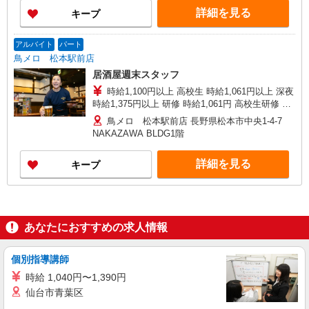
詳細を見る
キープ
アルバイト
パート
鳥メロ 松本駅前店
居酒屋週末スタッフ
時給1,100円以上 高校生 時給1,061円以上 深夜
時給1,375円以上 研修 時給1,061円 高校生研修 時
給1,061円 深夜研修 時給1,326円 ※交通費規定支
鳥メロ 松本駅前店 長野県松本市中央1-4-7
給
NAKAZAWA BLDG1階
詳細を見る
キープ
あなたにおすすめの求人情報
個別指導講師
時給 1,040円〜1,390円
仙台市青葉区