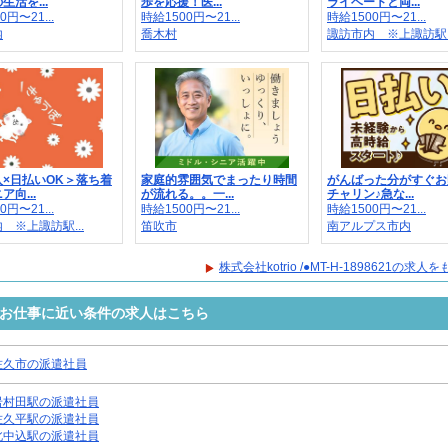
生活を...
歩を応援！医...
ライベートと両...
0円〜21...
時給1500円〜21...
時給1500円〜21...
内
喬木村
諏訪市内 ※上諏訪駅..
×日払いOK＞落ち着
家庭的雰囲気でまったり時間
がんばった分がすぐお
向...
が流れる。。一...
チャリン♪急な...
0円〜21...
時給1500円〜21...
時給1500円〜21...
 ※上諏訪駅...
笛吹市
南アルプス市内
株式会社kotrio /●MT-H-1898621の求
8621のお仕事に近い条件の求人はこちら
佐久市の派遣社員
岩村田駅の派遣社員
佐久平駅の派遣社員
北中込駅の派遣社員