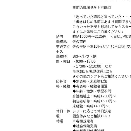
事前の職場見学も可能◎
「思っていた環境と違っていた・・
「働きはじめる前にあまり質問でき
こういった不安も解消してからスタ
ますはお気軽にご応募ください♪
給与
時給1500円〜2125円 ＜日払い有
勤務地
佐久市内
交通アク
佐久平駅⇒車10分/ガソリン代含む
セス
勤務時
週3〜/シフト制
間・曜日
・9:00〜18:00
・17:00〜翌10:00 など
※休憩1ｈ/夜勤休憩は2ｈ
★その他のシフトもご相談ください
応募資
◆無資格・未経験歓迎
格・経験
◆有資格・経験者優遇
◆年齢・性別・学歴不問
介護福祉士：時給1700円〜
初任者研修：時給1500円〜
未経験：時給1400円〜
休日・休
シフトに応じて休日決定
暇
固定休みなど相談ＯＫ！
待遇
※各種規定有
◆社会保険完備