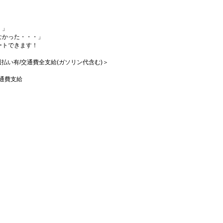
・」
なかった・・・」
ートできます！
/週払い有/交通費全支給(ガソリン代含む)＞
交通費支給
！