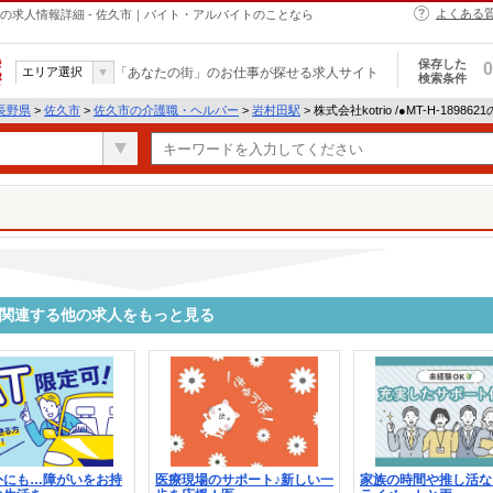
よくある
・ヘルパーの求人情報詳細 - 佐久市｜バイト・アルバイトのことなら
保存した
0
エリア選択
「あなたの街」のお仕事が探せる求人サイト
検索条件
長野県
>
佐久市
>
佐久市の介護職・ヘルパー
>
岩村田駅
> 株式会社kotrio /●MT-H-1898
8621に関連する他の求人をもっと見る
外にも…障がいをお持
医療現場のサポート♪新しい一
家族の時間や推し活な