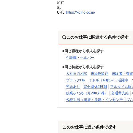
所在
地
URL
https://kotrio.co.jp/
このお仕事に関連する条件で探す
同じ職種から求人を探す
介護職・ヘルパー
同じ特徴から求人を探す
入社日応相談
未経験歓迎
経験者・有資
ブランクOK
ミドル（40代～）活躍中
昇給あり
完全週休2日制
フルタイム歓
残業少なめ（月20h未満）
交通費支給
各種手当（家族・役職・インセンティブ
このお仕事に近い条件で探す