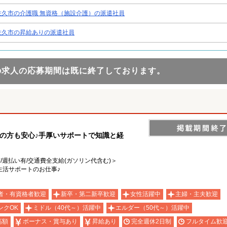
佐久市の介護職 無資格（施設介護）の派遣社員
佐久市の昇給ありの派遣社員
の求人の応募期間は既に終了しております。
の方も安心♪手厚いサポートで知識と経
有/週払い有/交通費全支給(ガソリン代含む)＞
生活サポートのお仕事♪
者・有資格者歓迎
新卒・第二新卒歓迎
女性活躍中
主婦・主夫歓迎
ンクOK
ミドル（40代～）活躍中
エルダー（50代～）活躍中
高額
ボーナス・賞与あり
昇給あり
完全週休2日制
フルタイム歓