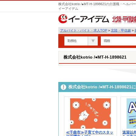
株式会社kotrio /●MT-H-1898621の介護職
イーアイデム
北陸・甲信越
アルバイト・バイト・求人TOP
>
北陸・甲信越
>
勤務地
職種
株式会社kotrio /●MT-H-1898621
株式会社kotrio /●MT-H-189
≪千曲市≫子育て中のスタッ
送迎以