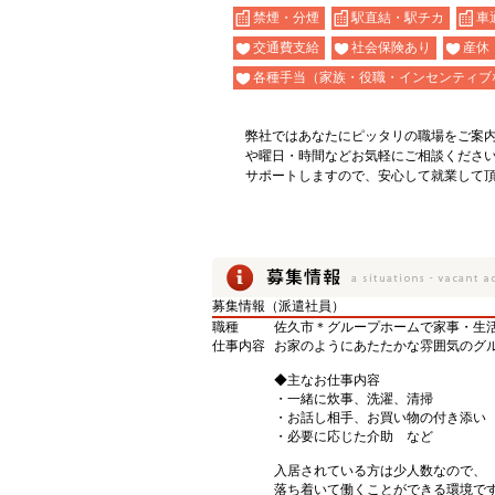
禁煙・分煙
駅直結・駅チカ
車
交通費支給
社会保険あり
産休
各種手当（家族・役職・インセンティブ
弊社ではあなたにピッタリの職場をご案
や曜日・時間などお気軽にご相談くださ
サポートしますので、安心して就業して
募集情報（派遣社員）
職種
佐久市＊グループホームで家事・生
仕事内容
お家のようにあたたかな雰囲気のグ
◆主なお仕事内容
・一緒に炊事、洗濯、清掃
・お話し相手、お買い物の付き添い
・必要に応じた介助 など
入居されている方は少人数なので、
落ち着いて働くことができる環境で