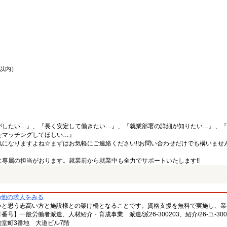
間以内）
がしたい…』、『長く安定して働きたい…』、『就業部署の詳細が知りたい…』、『
をマッチングしてほしい…』
になりますよね☆まずはお気軽にご連絡ください!!お問い合わせだけでも構いません
専属の担当がおります。就業前から就業中も全力でサポートいたします!!
の他の求人をみる
いと思う志高い方と施設様との架け橋となることです。資格支援を無料で実施し、業
一般労働者派遣、人材紹介・育成事業 派遣/派26-300203、紹介/26-ユ-300
堂町3番地 大道ビル7階