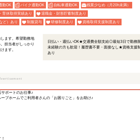
通勤OK
バイク通勤OK
自転車通勤OK
残業少なめ（月20h未満）
・育休取得実績あり
退職金・財形貯蓄制度あり
など）あり
制服貸与
研修制度あり
資格取得支援制度あり
内します。希望勤務地
日払い・週払いOK★交通費全額支給◎最短3日で勤務開
い。担当者がしっかり
未経験の方も歓迎！履歴書不要・面接なし★資格支援
頂けます。
あり
活サポートのお仕事♪
ループホームでご利用者さんの「お困りごと」をお助け♪
す！