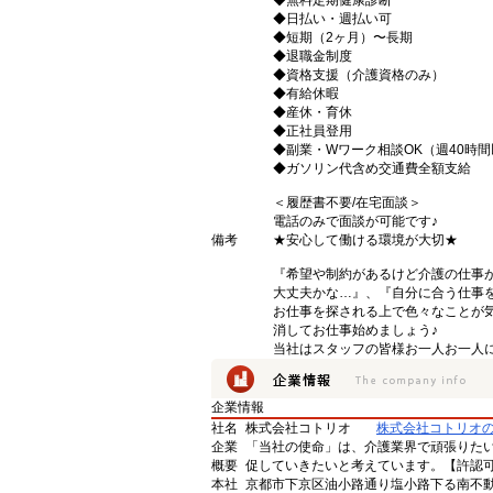
◆無料定期健康診断
◆日払い・週払い可
◆短期（2ヶ月）〜長期
◆退職金制度
◆資格支援（介護資格のみ）
◆有給休暇
◆産休・育休
◆正社員登用
◆副業・Wワーク相談OK（週40時
◆ガソリン代含め交通費全額支給
＜履歴書不要/在宅面談＞
電話のみで面談が可能です♪
備考
★安心して働ける環境が大切★
『希望や制約があるけど介護の仕事
大丈夫かな…』、『自分に合う仕事
お仕事を探される上で色々なことが気
消してお仕事始めましょう♪
当社はスタッフの皆様お一人お一人に
企業情報
社名
株式会社コトリオ
株式会社コトリオ
企業
「当社の使命」は、介護業界で頑張りた
概要
促していきたいと考えています。【許認可番号】
本社
京都市下京区油小路通り塩小路下る南不動