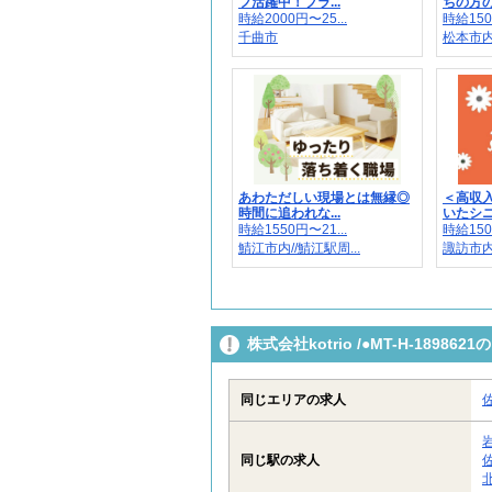
フ活躍中！プラ...
ちの方の
時給2000円〜25...
時給150
千曲市
松本市
あわただしい現場とは無縁◎
＜高収入
時間に追われな...
いたシニア
時給1550円〜21...
時給150
鯖江市内//鯖江駅周...
諏訪市内
株式会社kotrio /●MT-H-189
同じエリアの求人
同じ駅の求人