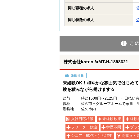
同じ職種の求人
同じ特徴の求人
こ
株式会社kotrio /●MT-H-1898621
派遣社員
未経験OK！和やかな雰囲気ではじめて
験を積みながら働けます☆
給与
時給1500円〜2125円 ＜日払い
職種
佐久市＊グループホームで家事・
勤務地
佐久市内
入社日応相談
未経験歓迎
経験
フリーター歓迎
学歴不問
ブラ
シニア（60代～）活躍中
高収入・