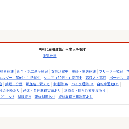
同じ雇用形態から求人を探す
派遣社員
格者歓迎
新卒・第二新卒歓迎
女性活躍中
主婦・主夫歓迎
フリーター歓迎
エルダー（50代～）活躍中
シニア（60代～）活躍中
高収入・高額
ボーナス・
迎
禁煙・分煙
駅直結・駅チカ
車通勤OK
バイク通勤OK
自転車通勤OK
社会保険あり
産休・育休取得実績あり
退職金・財形貯蓄制度あり
など）あり
制服貸与
研修制度あり
資格取得支援制度あり