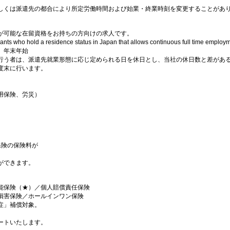
しくは派遣先の都合により所定労働時間および始業・終業時刻を変更することがあ
が可能な在留資格をお持ちの方向けの求人です。
icants who hold a residence status in Japan that allows continuous full time emplo
、年末年始
行う者は、派遣先就業形態に応じ定められる日を休日とし、当社の休日数と差があ
度末に行います。
用保険、労災）
保険の保険料が
ができます。
能保険（★）／個人賠償責任保険
損害保険／ホールインワン保険
症」補償対象。
ートいたします。