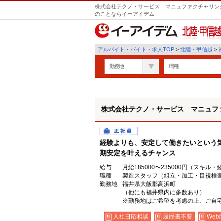
株式会社テクノ・サービス マニュファクチャリング
のことならイーアイデム
北陸・甲信越
アルバイト・バイト・求人TOP
>
北陸・甲信越
>
勤務地
職種
株式会社テクノ・サービス マニュフ
正社員
経験よりも、安定して働きたいという
期安定を叶えるチャンス
給与
月給185000〜235000円（スキル
職種
製造スタッフ（組立・加工・目視検
勤務地
福井県大飯郡高浜町
（他にも福井県内に多数あり）
※勤務地はご希望を考慮の上、ご自宅
入社日応相談
履歴書不要
Web