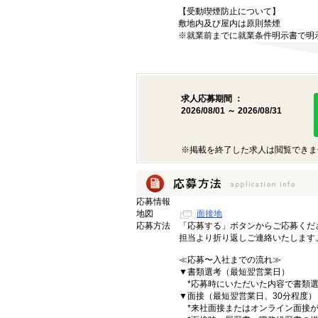
【受動喫煙防止について】
敷地内及び屋内は原則禁煙
※就業前までに就業条件明示書で明
求人応募期間 ：
2026/08/01 ～ 2026/08/31
※掲載を終了した求人は閲覧できま
応募情報
地図
面接地
応募方法
「応募する」ボタンからご応募くだ
担当より折り返しご連絡いたします
≪応募〜入社までの流れ≫
▼書類選考（最短翌営業日）
*応募時にいただいた内容で書類選
▼面接（最短翌営業日、30分程度）
*来社面接またはオンライン面接が