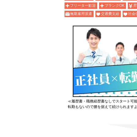
フリーター歓迎
ブランクOK
昇
無期雇用派遣
交通費支給
社会
≪履歴書・職務経歴書なしでスタート可
転勤もないので腰を据えて続けられます