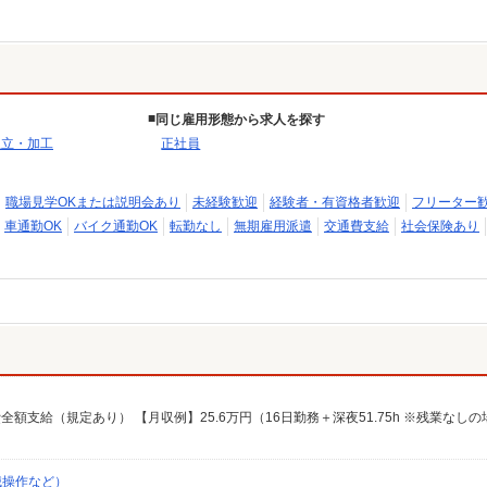
同じ雇用形態から求人を探す
組立・加工
正社員
職場見学OKまたは説明会あり
未経験歓迎
経験者・有資格者歓迎
フリーター
車通勤OK
バイク通勤OK
転勤なし
無期雇用派遣
交通費支給
社会保険あり
費全額支給（規定あり） 【月収例】25.6万円（16日勤務＋深夜51.75h ※残業なし
械操作など）