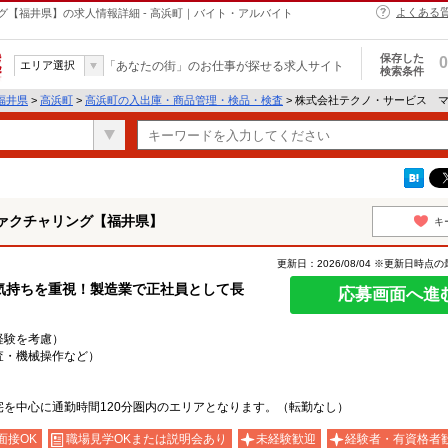
よくある
【福井県】の求人情報詳細 - 高浜町｜バイト・アルバイト
保存した
0
エリア選択
「あなたの街」のお仕事が探せる求人サイト
検索条件
福井県
>
高浜町
>
高浜町の入出庫・商品管理・検品・検査
> 株式会社テクノ・サービス 
ァクチャリング【福井県】
キ
更新日：2026/08/04 ※更新日時点
気持ちを重視！製造業で正社員として長
応募画面へ進
・経験を考慮）
査・機械操作など）
を中心に通勤時間120分圏内のエリアとなります。（転勤なし）
面接OK
職場見学OKまたは説明会あり
未経験歓迎
経験者・有資格者