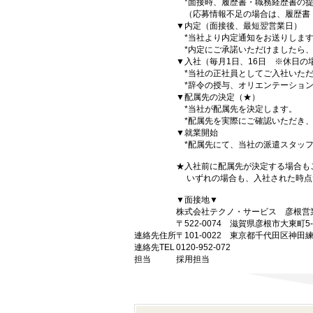
*面接時、履歴書・職務経歴書の提
（応募情報不足の場合は、履歴書
▼内定（面接後、最短翌営業日）
*当社より内定通知をお送りしま
*内定にご承諾いただけましたら、
▼入社（毎月1日、16日 ※休日の
*当社の正社員としてご入社いただ
*辞令の授与、オリエンテーション
▼配属先の決定（★）
*当社が配属先を決定します。
*配属先を実際にご確認いただき、
▼就業開始
*配属先にて、当社の派遣スタッフ
★入社前に配属先が決定する場合も
いずれの場合も、入社された時点
▼面接地▼
株式会社テクノ・サービス 彦根営
〒522-0074 滋賀県彦根市大東町5
連絡先住所
〒101-0022 東京都千代田区神田
連絡先TEL
0120-952-072
担当
採用担当