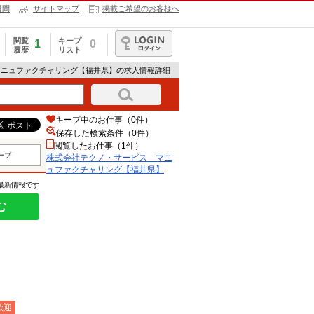
質問
サイトマップ
掲載ご希望のお客様へ
閲覧
キープ
1
0
履歴
リスト
ログイン
マニュファクチャリング【福井県】の求人情報詳細
キープ中のお仕事（0件）
保存した検索条件（
0
件）
閲覧したお仕事（1件）
ープ
株式会社テクノ・サービス マニ
ュファクチャリング【福井県】
の最新情報です
む
歓迎