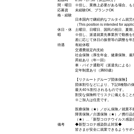
勤務時
8:30〜17:30（休憩60分）
間・曜日
※但し、業務上必要がある場合、も
応募資
未経験OK、ブランクOK
格・経験
日本国内で継続的なフルタイム就労
（This position is intended for appl
休日・休
土曜日、日曜日、国民の祝日、夏期
暇
※但し、派遣就業先事業所で勤務を
差に応じて休日の振替等の調整を年
待遇
有給休暇
交通費規定内支給
社会保険（厚生年金、健康保険、雇
昇給あり（年一回）
車・バイク通勤可（派遣先による）
定年制度あり（満60歳）
【リクルートグループ団体保険】
団体割引などにより、下記8種類の
最大40％割引されるものです。
割安な保険料でリスクに備えること
※ご加入は任意です。
医療保険（★）／がん保険／就業不
障害保険／介護保険（★）／携行品
（★）…「新型コロナウイルス感染
備考
◆新型コロナ感染防止対策◆
皆さまが安全に就業できるようサポ