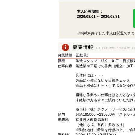
求人応募期間 ：
2026/08/01 ～ 2026/08/31
※掲載を終了した求人は閲覧できま
募集情報（正社員）
職種
製造スタッフ（組立・加工・目視検
仕事内容
製造業や工場での作業（組立・加工
具体的には・・・
製品に不備がないか目視チェック
部品を機械にセットしてボタン操作
複雑な作業や力仕事はほとんどなく
未経験の方もすぐに慣れていただけ
※当社（株）テクノ・サービスに正
給与
月給185000〜235000円（スキル
勤務地
福井県大飯郡高浜町
（他にも福井県内に多数あり）
※勤務地はご希望を考慮の上、ご自