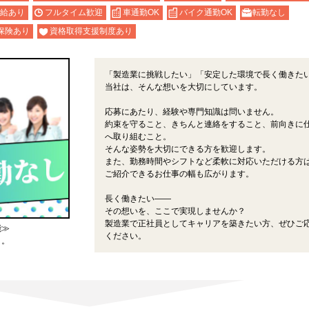
給あり
フルタイム歓迎
車通勤OK
バイク通勤OK
転勤なし
保険あり
資格取得支援制度あり
「製造業に挑戦したい」「安定した環境で長く働きた
当社は、そんな想いを大切にしています。
応募にあたり、経験や専門知識は問いません。
約束を守ること、きちんと連絡をすること、前向きに
へ取り組むこと。
そんな姿勢を大切にできる方を歓迎します。
また、勤務時間やシフトなど柔軟に対応いただける方
ご紹介できるお仕事の幅も広がります。
長く働きたい――
その想いを、ここで実現しませんか？
製造業で正社員としてキャリアを築きたい方、ぜひご
能≫
ください。
よ。