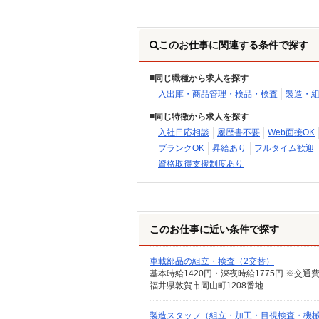
このお仕事に関連する条件で探す
同じ職種から求人を探す
入出庫・商品管理・検品・検査
製造・
同じ特徴から求人を探す
入社日応相談
履歴書不要
Web面接OK
ブランクOK
昇給あり
フルタイム歓迎
資格取得支援制度あり
このお仕事に近い条件で探す
車載部品の組立・検査（2交替）
基本時給1420円・深夜時給1775円 ※交通
福井県敦賀市岡山町1208番地
製造スタッフ（組立・加工・目視検査・機