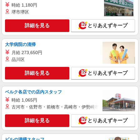
時給 1,180円
詳細を見る
キープ
堺市堺区
派遣社員
詳細を見る
とりあえずキープ
株式会社テクノ・サービス/お仕事No/0855862
機械オペレーター
時給1200円交通費全額支給
大学病院の清掃
福井県あわら市 ＊車通勤OK
月給 273,650円
品川区
詳細を見る
キープ
詳細を見る
とりあえずキープ
派遣社員
株式会社テクノ・サービス/お仕事No/0811126
ベルク各店での店内スタッフ
仕上げ作業
時給 1,065円
時給1500円交通費全額支給
古河市・佐野市・前橋市・高崎市・伊勢崎市・太田市・館林市・
福井県あわら市 ＊車・バイク通勤OK
詳細を見る
とりあえずキープ
詳細を見る
キープ
派遣社員
ビルの清掃スタッフ