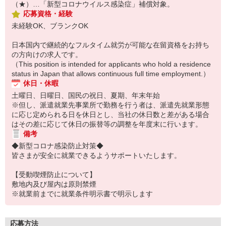
（★）…「新型コロナウイルス感染症」補償対象。
応募資格・経験
未経験OK、ブランクOK
日本国内で継続的なフルタイム就労が可能な在留資格をお持ち
の方向けの求人です。
（This position is intended for applicants who hold a residence
status in Japan that allows continuous full time employment.）
休日・休暇
土曜日、日曜日、国民の祝日、夏期、年末年始
※但し、派遣就業先事業所で勤務を行う者は、派遣先就業形態
に応じ定められる日を休日とし、当社の休日数と差がある場合
はその差に応じて休日の振替等の調整を年度末に行います。
備考
◆新型コロナ感染防止対策◆
皆さまが安全に就業できるようサポートいたします。
【受動喫煙防止について】
敷地内及び屋内は原則禁煙
※就業前までに就業条件明示書で明示します
応募方法