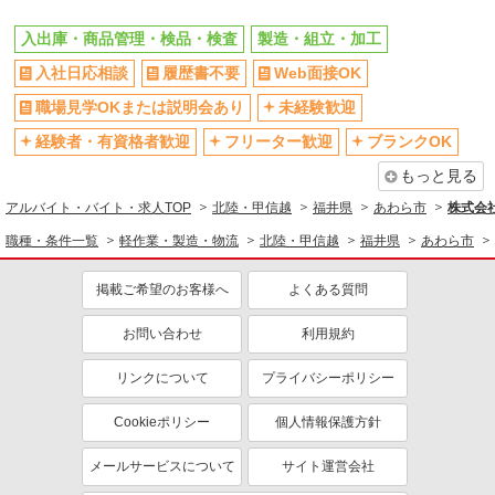
入出庫・商品管理・検品・検査
製造・組立・加工
入社日応相談
履歴書不要
Web面接OK
職場見学OKまたは説明会あり
未経験歓迎
経験者・有資格者歓迎
フリーター歓迎
ブランクOK
もっと見る
アルバイト・バイト・求人TOP
北陸・甲信越
福井県
あわら市
株式会
職種・条件一覧
軽作業・製造・物流
北陸・甲信越
福井県
あわら市
掲載ご希望のお客様へ
よくある質問
お問い合わせ
利用規約
リンクについて
プライバシーポリシー
Cookieポリシー
個人情報保護方針
メールサービスについて
サイト運営会社