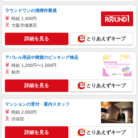
時給1,200円 交通費：既定支給
福井県あわら市
ラウンドワンの清掃作業員
時給 1,400円
詳細を見る
キープ
大阪市城東区
派遣社員
詳細を見る
とりあえずキープ
株式会社テクノ・サービス/お仕事No/0836139
機械オペレーター
アパレル用品や雑貨のピッキング検品
時給1150円交通費全額支給
時給 1,200円〜1,500円
福井県あわら市 ＊車・バイク通勤OK
柏市
詳細を見る
キープ
詳細を見る
とりあえずキープ
職業紹介
株式会社ＭＯＤＥ
マンションの受付・案内スタッフ
組立・軽作業スタッフ
時給 2,000円
時給1600円〜 月収例29万円/残業15h/深夜10h/
渋谷区
休出7h 一般物件、レオパレス→住み込みでお仕事
可能★☆ 綺麗な1R、1Kをご用意☆
福井県あわら市
詳細を見る
とりあえずキープ