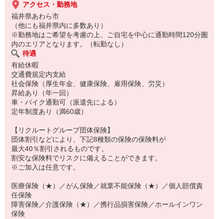
アクセス・勤務地
福井県あわら市
（他にも福井県内に多数あり）
※勤務地はご希望を考慮の上、ご自宅を中心に通勤時間120分圏
内のエリアとなります。（転勤なし）
待遇
有給休暇
交通費規定内支給
社会保険（厚生年金、健康保険、雇用保険、労災）
昇給あり（年一回）
車・バイク通勤可（派遣先による）
定年制度あり（満60歳）
【リクルートグループ団体保険】
団体割引などにより、下記8種類の保険の保険料が
最大40％割引されるものです。
割安な保険料でリスクに備えることができます。
※ご加入は任意です。
医療保険（★）／がん保険／就業不能保険（★）／個人賠償責
任保険
障害保険／介護保険（★）／携行品損害保険／ホールインワン
保険