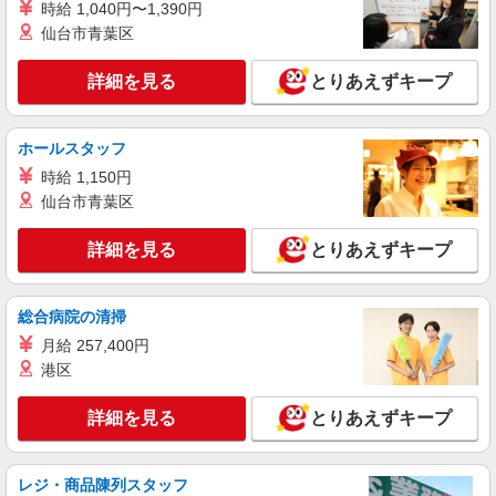
時給 1,040円〜1,390円
機械オペレーターなど
仙台市青葉区
時給1500円交通費全額支給
福井県あわら市 ＊車・バイク通勤OK
詳細を見る
とりあえずキープ
詳細を見る
キープ
ホールスタッフ
派遣社員
時給 1,150円
株式会社テクノ・サービス/お仕事No/0845501
仙台市青葉区
荷ほどき作業
時給1200円交通費全額支給
詳細を見る
とりあえずキープ
福井県あわら市
総合病院の清掃
詳細を見る
キープ
月給 257,400円
港区
派遣社員
株式会社テクノ・サービス/お仕事No/0912902
詳細を見る
とりあえずキープ
機械オペレーター
時給1250円交通費全額支給
福井県あわら市 ＊車・バイク通勤OK
レジ・商品陳列スタッフ