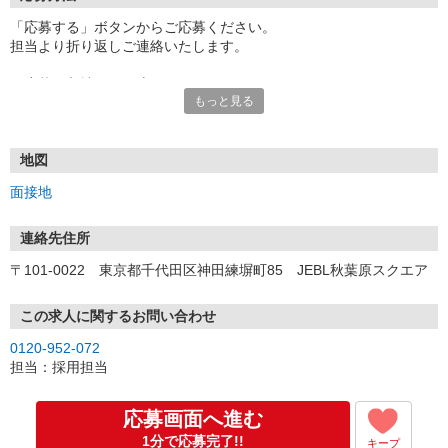
「応募する」ボタンからご応募ください。
担当より折り返しご連絡いたします。
≪応募〜入社までの流れ≫
もっと見る
▼書類選考（最短翌営業日）
*応募時にいただいた内容で書類選考させていただきます。
▼面接（最短翌営業日、30分程度）
*来社面接またはオンライン面接が可能です。
地図
*面接時、履歴書・職務経歴書の提出は不要です。
面接地
（応募情報不足の場合は、履歴書・職務経歴書を頂くケースがあ
ります。）
▼内定（面接後、最短翌営業日）
連絡先住所
*当社より内定通知をお送りします。
〒101-0022 東京都千代田区神田練塀町85 JEBL秋葉原スクエア
*内定にご承諾いただけましたら、採用決定となります。
▼入社（毎月1日、16日 ※休日の場合は後倒し）
*当社の正社員としてご入社いただきます。
この求人に関するお問い合わせ
*辞令の授与、オリエンテーションをお受けいただきます。
0120-952-072
▼配属先の決定（★）
担当：採用担当
*当社が配属先を決定します。
*配属先を実際にご確認いただき、最終確定します。
▼就業開始
応募画面へ進む
*配属先にて、当社の派遣スタッフとしてご就業いただきます。
1分で応募完了!!
キープ