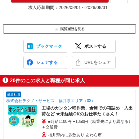
★入社前に配属先が決定する場合もございます。
求人応募期間：2026/08/01～2026/08/31
いずれの場合も、入社された時点で給与が発生します。（当社規
定あり）
▼面接地▼
閲覧履歴を見る
株式会社テクノ・サービス 福井営業所
〒910-0001 福井県福井市大願寺2-9-1 福井開発ビル7階
ブックマーク
ポストする
シェアする
URLをシェア
20
件のこの求人と職種が同じ求人
派遣社員
株式会社テクノ・サービス 福井県エリア（03）
工場のカンタン軽作業、倉庫での箱詰め・入出
荷など ★未経験OKのお仕事たくさん！
■時給1100円〜1350円（就業先により異なる）
＋交通費
福井県内に多数あり あわら市