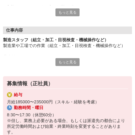
応募にあたり、経験や専門知識は問いません。
もっと見る
約束を守ること、きちんと連絡をすること、前向きに仕事へ取り
組むこと。
そんな姿勢を大切にできる方を歓迎します。
また、勤務時間やシフトなど柔軟に対応いただける方は、ご紹介
仕事内容
できるお仕事の幅も広がります。
製造スタッフ（組立・加工・目視検査・機械操作など）
製造業や工場での作業（組立・加工・目視検査・機械操作など）
長く働きたい――
その想いを、ここで実現しませんか？
具体的には・・・
製造業で正社員としてキャリアを築きたい方、ぜひご応募くださ
もっと見る
製品に不備がないか目視チェック
い。
部品を機械にセットしてボタン操作などなど
複雑な作業や力仕事はほとんどなく覚えやすいものばかり！
募集情報（正社員）
未経験の方もすぐに慣れていただけると思います。
給与
※当社（株）テクノ・サービスに正社員採用の上で、派遣就業先事
月給185000〜235000円（スキル・経験を考慮）
業所へ派遣となります。
勤務時間・曜日
8:30〜17:30（休憩60分）
※但し、業務上必要がある場合、もしくは派遣先の都合により
所定労働時間および始業・終業時刻を変更することがありま
す。