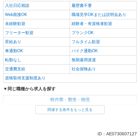
入社日応相談
履歴書不要
Web面接OK
職場見学OKまたは説明会あり
未経験歓迎
経験者・有資格者歓迎
フリーター歓迎
ブランクOK
昇給あり
フルタイム歓迎
車通勤OK
バイク通勤OK
転勤なし
無期雇用派遣
交通費支給
社会保険あり
資格取得支援制度あり
同じ職種から求人を探す
軽作業・製造・物流
入出庫・商品管理・検品・検査
製造・組立・加工
関連する条件をもっと見る
同じ特徴から求人を探す
未経験歓迎
車通勤OK
ID：AE0730607127
交通費支給
社会保険あり