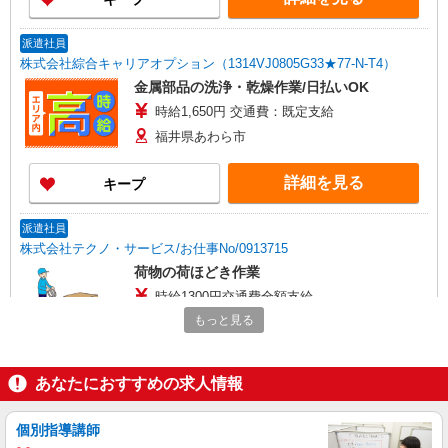
派遣社員
株式会社綜合キャリアオプション（1314VJ0805G33★77-N-T4）
金属部品の洗浄・乾燥作業/日払いOK
時給1,650円 交通費：既定支給
福井県あわら市
詳細を見る
キープ
派遣社員
株式会社テクノ・サービス/お仕事No/0913715
荷物の荷ほどき作業
時給1300円交通費全額支給
もっと見る
福井県あわら市 ＊車・バイク通勤OK
詳細を見る
キープ
あなたにおすすめの求人情報
派遣社員
個別指導講師
株式会社テクノ・サービス/お仕事No/0879739