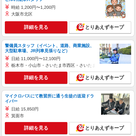
株式会社テクノ・サービス/お仕事No/0879704
時給 1,200円〜1,200円
生地を機械にセット
大阪市北区
時給1300円交通費全額支給
福井県あわら市 ＊車・バイク通勤OK
詳細を見る
とりあえずキープ
詳細を見る
キープ
警備員スタッフ（イベント、道路、商業施設、
大型駐車場、JR列車見張りなど）
派遣社員
日給 11,000円〜12,100円
株式会社綜合キャリアオプション（1314VJ0805G33★86-N-T4）
栃木市・小山市・さいたま市西区・さいたま市岩槻区・久喜市・
組立・加工・食品製造など/日払いOK
時給1,200円 交通費：既定支給
詳細を見る
とりあえずキープ
福井県あわら市
マイクロバスにて教習所に通う生徒の送迎ドラ
詳細を見る
キープ
イバー
日給 15,850円
派遣社員
箕面市
株式会社綜合キャリアオプション（1314VJ0805G33★66-N-T4）
生地製造の糸ボビン交換・補充・糸チェック/
詳細を見る
とりあえずキープ
日払いOK