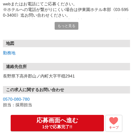
webまたはお電話にてご応募ください。
※ホテルへの電話が繋がりにくい場合は伊東園ホテル本部《03-595
0-3400》迄お問い合わせください。
※webにてご応募頂いた場合、3営業日以内にホテルから折り返し連
もっと見る
絡させていただきます。
（土日祝を挟むとご連絡が遅れる場合がございます。予めご了承く
ださい）
地図
勤務地
連絡先住所
長野県下高井郡山ノ内町大字平穏2941
この求人に関するお問い合わせ
0570-080-780
担当：採用担当
応募画面へ進む
1分で応募完了!!
キープ