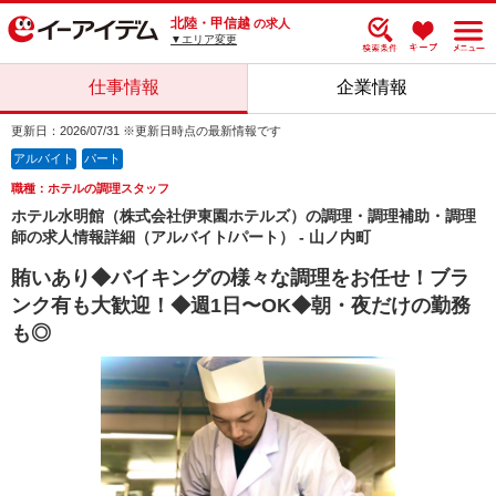
北陸・甲信越
の求人
▼エリア変更
仕事情報
企業情報
更新日：2026/07/31 ※更新日時点の最新情報です
アルバイト
パート
職種：ホテルの調理スタッフ
ホテル水明館（株式会社伊東園ホテルズ）の調理・調理補助・調理
師の求人情報詳細（アルバイト/パート） - 山ノ内町
賄いあり◆バイキングの様々な調理をお任せ！ブラ
ンク有も大歓迎！◆週1日〜OK◆朝・夜だけの勤務
も◎