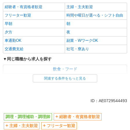
経験者・有資格者歓迎
主婦・主夫歓迎
フリーター歓迎
時間や曜日が選べる・シフト自由
早朝
朝
夕方
夜
車通勤OK
副業・WワークOK
交通費支給
社宅・寮あり
同じ職種から求人を探す
飲食・フード
調理・調理補助・調理師
関連する条件をもっと見る
同じ特徴から求人を探す
車通勤OK
副業・WワークOK
ID：AE0729544493
交通費支給
社宅・寮あり
調理・調理補助・調理師
経験者・有資格者歓迎
主婦・主夫歓迎
フリーター歓迎