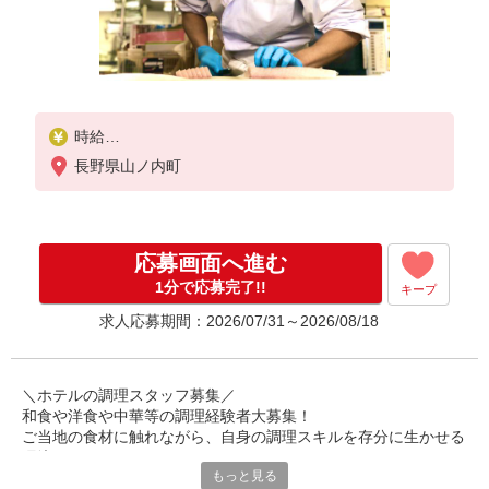
時給
調理 1,300円〜1,500円
長野県山ノ内町
※給与幅は経験・能力・資格による
応募画面へ進む
1分で応募完了!!
キープ
求人応募期間：2026/07/31～2026/08/18
＼ホテルの調理スタッフ募集／
和食や洋食や中華等の調理経験者大募集！
ご当地の食材に触れながら、自身の調理スキルを存分に生かせる
環境です！
もっと見る
勤務時間や日数も柔軟に対応できますよ♪