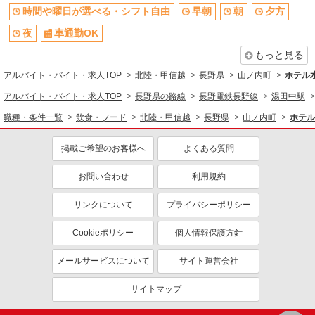
時間や曜日が選べる・シフト自由
早朝
朝
夕方
夜
車通勤OK
もっと見る
アルバイト・バイト・求人TOP
北陸・甲信越
長野県
山ノ内町
ホテル
アルバイト・バイト・求人TOP
長野県の路線
長野電鉄長野線
湯田中駅
職種・条件一覧
飲食・フード
北陸・甲信越
長野県
山ノ内町
ホテル
掲載ご希望のお客様へ
よくある質問
お問い合わせ
利用規約
リンクについて
プライバシーポリシー
Cookieポリシー
個人情報保護方針
メールサービスについて
サイト運営会社
サイトマップ