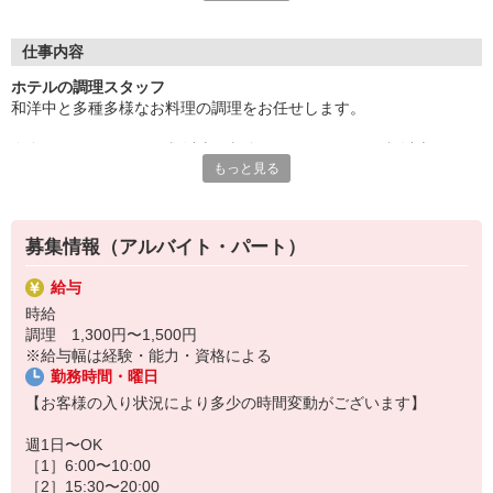
【この求人の魅力】
・賄い2食付き！
仕事内容
・週1日〜OK！スキマ時間で働けます！
ホテルの調理スタッフ
・調理の経験がある方大歓迎！
和洋中と多種多様なお料理の調理をお任せします。
安心して就業していただける環境をご用意しています。
夕食バイキングは70種類以上、朝食バイキングは40種類以上のメニ
お気軽にご応募下さい。
もっと見る
ューを用意。
※お刺身のお造りや、魚をさばくことがあります
地物や旬の食材を使用したメニューの考案やお客様に喜ばれる料理
の発案なども積極的にしていただける方をお待ちしています！
募集情報（アルバイト・パート）
また、バイキング会場のライブキッチンにて、料理人自ら「焼く・
給与
揚げる・調理する」の演出を行って頂くことも。
時給
調理 1,300円〜1,500円
衛生管理は第三者機関を入れて行っており、清掃・衛生管理はもち
※給与幅は経験・能力・資格による
ろん、扱う器具・冷蔵庫などの衛生管理の維持も徹底しています。
勤務時間・曜日
【お客様の入り状況により多少の時間変動がございます】
週1日〜OK
［1］6:00〜10:00
［2］15:30〜20:00