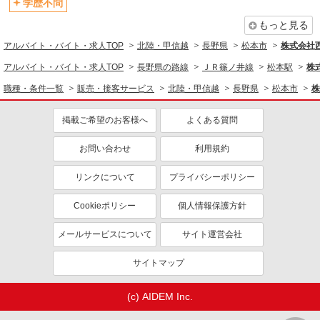
学歴不問
もっと見る
アルバイト・バイト・求人TOP
北陸・甲信越
長野県
松本市
株式会社
アルバイト・バイト・求人TOP
長野県の路線
ＪＲ篠ノ井線
松本駅
株
職種・条件一覧
販売・接客サービス
北陸・甲信越
長野県
松本市
株
掲載ご希望のお客様へ
よくある質問
お問い合わせ
利用規約
リンクについて
プライバシーポリシー
Cookieポリシー
個人情報保護方針
メールサービスについて
サイト運営会社
サイトマップ
(c) AIDEM Inc.