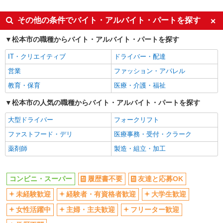
未経験歓迎
大学生歓迎
その他の条件でバイト・アルバイト・パートを探す
ミドル（40代～）活躍中
車通勤OK
松本市の職種からバイト・アルバイト・パートを探す
扶養内勤務OK
交通費支給
IT・クリエイティブ
ドライバー・配達
社会保険あり
社員登用あり
営業
ファッション・アパレル
教育・保育
医療・介護・福祉
松本市の人気の職種からバイト・アルバイト・パートを探す
大型ドライバー
フォークリフト
ファストフード・デリ
医療事務・受付・クラーク
薬剤師
製造・組立・加工
コンビニ・スーパー
履歴書不要
友達と応募OK
未経験歓迎
経験者・有資格者歓迎
大学生歓迎
女性活躍中
主婦・主夫歓迎
フリーター歓迎