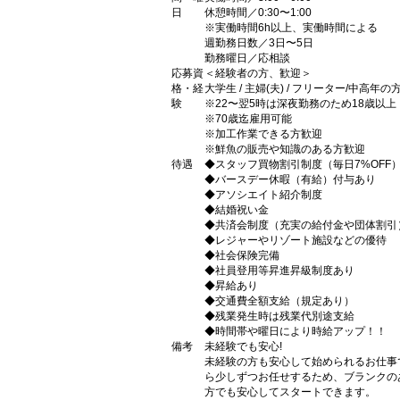
日
休憩時間／0:30〜1:00
※実働時間6h以上、実働時間による
週勤務日数／3日〜5日
勤務曜日／応相談
応募資
＜経験者の方、歓迎＞
格・経
大学生 / 主婦(夫) / フリーター/中高年
験
※22〜翌5時は深夜勤務のため18歳以
※70歳迄雇用可能
※加工作業できる方歓迎
※鮮魚の販売や知識のある方歓迎
待遇
◆スタッフ買物割引制度（毎日7%OFF
◆バースデー休暇（有給）付与あり
◆アソシエイト紹介制度
◆結婚祝い金
◆共済会制度（充実の給付金や団体割引
◆レジャーやリゾート施設などの優待
◆社会保険完備
◆社員登用等昇進昇級制度あり
◆昇給あり
◆交通費全額支給（規定あり）
◆残業発生時は残業代別途支給
◆時間帯や曜日により時給アップ！！
備考
未経験でも安心!
未経験の方も安心して始められるお仕事
ら少しずつお任せするため、ブランクの
方でも安心してスタートできます。