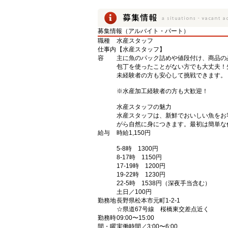
募集情報（アルバイト・パート）
職種
水産スタッフ
仕事内
【水産スタッフ】
容
主に魚のパック詰めや値段付け、商品の
包丁を使ったことがない方でも大丈夫！
未経験者の方も安心して挑戦できます。
※水産加工経験者の方も大歓迎！
水産スタッフの魅力
水産スタッフは、新鮮でおいしい魚をお
がら自然に身につきます。最初は簡単な
給与
時給1,150円
5-8時 1300円
8-17時 1150円
17-19時 1200円
19-22時 1230円
22-5時 1538円（深夜手当含む）
土日／100円
勤務地
長野県松本市元町1-2-1
☆県道67号線 桜橋東交差点近く
勤務時
09:00〜15:00
間・曜
実働時間／3:00〜6:00