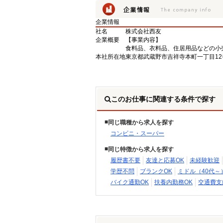
企業情報
社名
株式会社西友
企業概要
【事業内容】
食料品、衣料品、住居用品などの小
本社所在地
東京都武蔵野市吉祥寺本町一丁目12
このお仕事に関連する条件で探す
同じ職種から求人を探す
コンビニ・スーパー
同じ特徴から求人を探す
履歴書不要
友達と応募OK
未経験歓迎
学歴不問
ブランクOK
ミドル（40代～
バイク通勤OK
扶養内勤務OK
交通費支