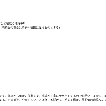
の方など幅広く活躍中!!
上（高校生の場合は条例や校則に従うものとする）
）
）
です。基本から細かい作業まで、先輩が丁寧にサポートするので心配いりません。
ある方も大歓迎。分からないことは何でも聞ける、明るく温かい雰囲気の職場なの