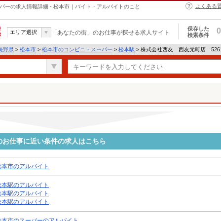
よくある
パーの求人情報詳細 - 松本市｜バイト・アルバイトのこと
保存した
0
エリア選択
「あなたの街」のお仕事が探せる求人サイト
検索条件
長野県
>
松本市
>
松本市のコンビニ・スーパー
>
松本駅
> 株式会社西友 西友元町店 52
1のお仕事に近い条件の求人はこちら
松本市のアルバイト
松本駅のアルバイト
松本駅のアルバイト
松本駅のアルバイト
松本市のスーパーのアルバイト