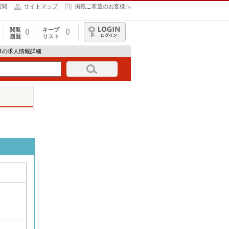
質問
サイトマップ
掲載ご希望のお客様へ
閲覧
キープ
0
0
履歴
リスト
ログイン
61の求人情報詳細