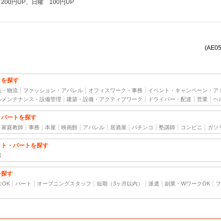
降 200円UP、日曜 100円UP
(AE0
トを探す
造・物流
ファッション・アパレル
オフィスワーク・事務
イベント・キャンペーン・ア
ルメンテナンス・設備管理
建築・設備・アクティブワーク
ドライバー・配達
営業
ヘ
・パートを探す
家庭教師
事務
本屋
映画館
アパレル
居酒屋
パチンコ
塾講師
コンビニ
ガソ
イト・パートを探す
県
を探す
生OK
パート
オープニングスタッフ
短期（3ヶ月以内）
派遣
副業・WワークOK
フ