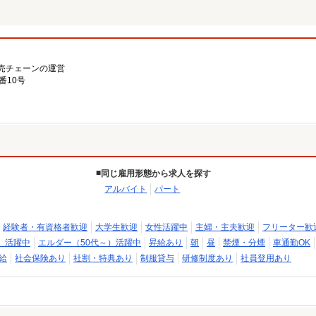
売チェーンの運営
番10号
同じ雇用形態から求人を探す
アルバイト
パート
経験者・有資格者歓迎
大学生歓迎
女性活躍中
主婦・主夫歓迎
フリーター歓
）活躍中
エルダー（50代～）活躍中
昇給あり
朝
昼
禁煙・分煙
車通勤OK
給
社会保険あり
社割・特典あり
制服貸与
研修制度あり
社員登用あり