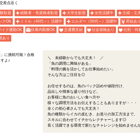
東交差点近く
験歓迎
経験者・有資格者歓迎
大学生歓迎
女性活躍中
主婦・主
ンクOK
ミドル（40代～）活躍中
エルダー（50代～）活躍中
昇給あ
バイク通勤OK
扶養内勤務OK
交通費支給
社会保険あり
社割・特
用あり
験」に挑戦可能！合格
＼ 未経験からでも大丈夫！ ／
すよ♪
「魚の調理に興味がある」
「料理の腕を活かしてお仕事始めたい」
そんな方はご注目を◎
お任せするのは、魚のパック詰めや値段付け、
品出しや簡単な盛り付けなど。
お客様に魚のおいしい食べ方や
様々な調理方法をお伝えすることもありますが・・・
全くの初心者さんでも大丈夫！
魚の種類からイカの皮むき、お造りの加工方法まで、
スキルに合わせてイチからレクチャーします◎
長く活躍できる環境で新たなチャレンジを始めません