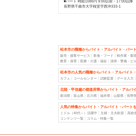
■パート 時給1086円 9:00以前・17:00以
長野県千曲市大字桜堂字西沖333-1
松本市の職種からバイト・アルバイト・パー
販売・接客サービス
飲食・フード
軽作業・製
教育・保育
医療・介護・福祉
清掃・警備・ビ
松本市の人気の職種からバイト・アルバイト
カフェ
コールセンター
試験監督
データ入力
北陸・甲信越の都道府県からバイト・アルバ
新潟県
富山県
石川県
福井県
山梨県
長野
人気の特集からバイト・アルバイト・パート
ミドル（40代～）活躍中
主婦・主夫歓迎
高校
コンテンツ一覧
コラム・特集一覧