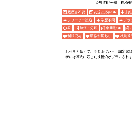
☆県道67号線 桜橋
履歴書不要
友達と応募OK
未経
フリーター歓迎
学歴不問
ブラ
昼
禁煙・分煙
車通勤OK
制服貸与
研修制度あり
社員登
お仕事を覚えて、腕を上げたら「認定試
者には等級に応じた技術給がプラスされま