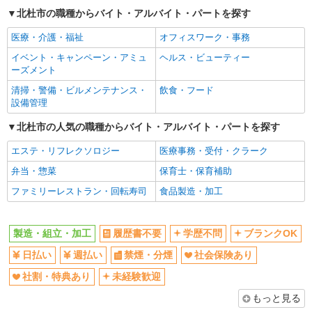
未経験歓迎
車通勤OK
北杜市の職種からバイト・アルバイト・パートを探す
ステレンス鋼製品づくり/日払いOK
交通費支給
時給1,300円〜1,625円 ※経験・能力による
医療・介護・福祉
オフィスワーク・事務
※時間外・深夜手当含む 【月収例】25万5000円(7
時間35分×7日+7時間55分×14日+残業・深夜手当)
イベント・キャンペーン・アミュ
ヘルス・ビューティー
山梨県北杜市長坂町
交通費：既定支給
ーズメント
清掃・警備・ビルメンテナンス・
飲食・フード
詳細を見る
キープ
設備管理
派遣社員
北杜市の人気の職種からバイト・アルバイト・パートを探す
株式会社綜合キャリアオプション（1314VJ0805G36★25-S-T2）
エステ・リフレクソロジー
医療事務・受付・クラーク
機械オペレーター/日払いOK
弁当・惣菜
保育士・保育補助
時給1,600円 交通費：既定支給
山梨県北杜市
ファミリーレストラン・回転寿司
食品製造・加工
詳細を見る
キープ
製造・組立・加工
履歴書不要
学歴不問
ブランクOK
派遣社員
日払い
週払い
禁煙・分煙
社会保険あり
株式会社テクノ・サービス/お仕事No/0900752
社割・特典あり
未経験歓迎
バリ取り・仕上げ作業
もっと見る
時給1200円 月収例：216、000円（月収例21日