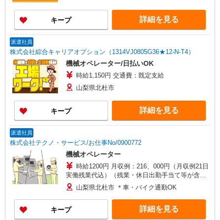
詳細を見る
キープ
派遣社員
株式会社綜合キャリアオプション（1314VJ0805G36★12-N-T4）
機械オペレーター/日払いOK
時給1,150円 交通費：既定支給
山梨県北杜市
詳細を見る
キープ
派遣社員
株式会社テクノ・サービス/お仕事No/0900772
機械オペレーター
時給1200円 月収例：216、000円（月収例21日
実働残業代込）（残業・休日出勤手当て等が含ま
れています） 交通費全額支給
山梨県北杜市 ＊車・バイク通勤OK
詳細を見る
キープ