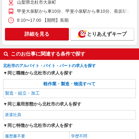
山梨県北杜市大泉町
詳細を見る
キープ
甲斐大泉駅から車10分、甲斐小泉駅から車10分、長坂駅から車10
8:10〜17:00 【期間】長期
派遣社員
株式会社綜合キャリアオプション（1314VJ0805G35★3-N-T4）
詳細を見る
とりあえずキープ
2枚のガラスを合わせる作業アクリルの原料を
流し込み/日払いOK
時給1,150円 交通費：既定支給
このお仕事に関連する条件で探す
山梨県北杜市
北杜市のアルバイト・バイト・パートの求人を探す
詳細を見る
キープ
同じ職種から北杜市の求人を探す
軽作業・製造・物流すべて
派遣社員
株式会社テクノ・サービス/お仕事No/0898862
製造・組立・加工
組立・配線・検査作業
同じ雇用形態から北杜市の求人を探す
時給1600円 月収例：298、000円（月収例21日
実働残業代込）（残業・休日出勤手当て等が含ま
派遣社員
れています） 交通費全額支給
山梨県北杜市 ＊車・バイク通勤OK
同じ特徴から北杜市の求人を探す
詳細を見る
キープ
履歴書不要
学歴不問