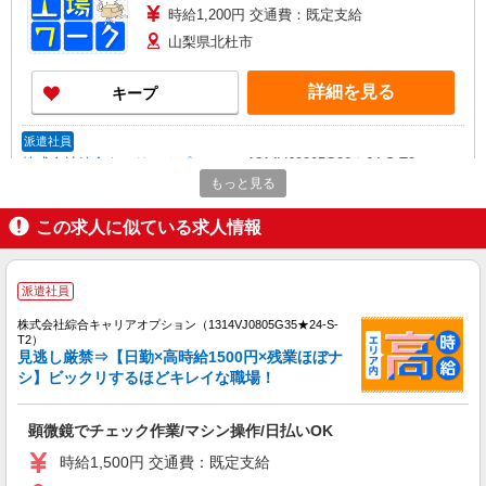
時給1,200円 交通費：既定支給
山梨県北杜市
詳細を見る
キープ
派遣社員
株式会社綜合キャリアオプション（1314VJ0805G36★64-S-T2）
もっと見る
ステレンス鋼製品の組立・チェック/日払いOK
時給1,300円〜1,625円 ※経験・能力による
この求人に似ている求人情報
※時間外・深夜手当含む 【月収例】25万5000円(7
時間35分×7日+7時間55分×14日+残業・深夜手当)
山梨県北杜市長坂町
交通費：既定支給
派遣社員
詳細を見る
キープ
株式会社綜合キャリアオプション（1314VJ0805G35★24-S-
T2）
見逃し厳禁⇒【日勤×高時給1500円×残業ほぼナ
派遣社員
シ】ビックリするほどキレイな職場！
株式会社綜合キャリアオプション（1314VJ0805G36★46-S-T3）
電池部品の機械操作/日払いOK
顕微鏡でチェック作業/マシン操作/日払いOK
時給1,500円 交通費：既定支給
山梨県北杜市
時給1,500円 交通費：既定支給