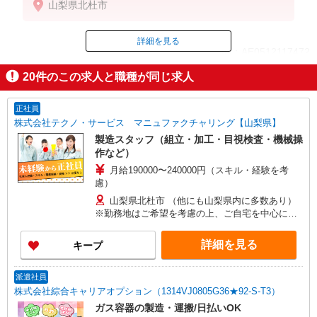
山梨県北杜市
詳細を見る
ID：AE0512117472
20
件のこの求人と職種が同じ求人
掲載期間終了
正社員
株式会社テクノ・サービス マニュファクチャリング【山梨県】
製造スタッフ（組立・加工・目視検査・機械操
作など）
月給190000〜240000円（スキル・経験を考
慮）
山梨県北杜市 （他にも山梨県内に多数あり）
※勤務地はご希望を考慮の上、ご自宅を中心に通
勤時間120分圏内のエリアとなります。（転勤な
し）
詳細を見る
キープ
派遣社員
株式会社綜合キャリアオプション（1314VJ0805G36★92-S-T3）
ガス容器の製造・運搬/日払いOK