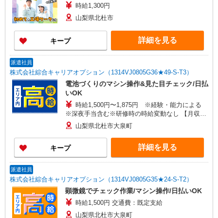
時給1,300円
山梨県北杜市
詳細を見る
キープ
派遣社員
株式会社綜合キャリアオプション（1314VJ0805G36★49-S-T3）
電池づくりのマシン操作&見た目チェック/日払
いOK
時給1,500円〜1,875円 ※経験・能力による
※深夜手当含む※研修時の時給変動なし 【月収
例】25万1000円(10時間30分×15日+深夜手当) ※
山梨県北杜市大泉町
研修後※1ヶ月単位の変形労働制 交通費：既定支
給
詳細を見る
キープ
派遣社員
株式会社綜合キャリアオプション（1314VJ0805G35★24-S-T2）
顕微鏡でチェック作業/マシン操作/日払いOK
時給1,500円 交通費：既定支給
山梨県北杜市大泉町