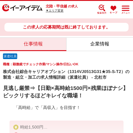
北陸・甲信越
の求人
▼エリア変更
この求人の応募期間は既に終了しております。
仕事情報
企業情報
派遣社員
職種：顕微鏡でチェック作業/マシン操作/日払いOK
株式会社綜合キャリアオプション（1314VJ0513G31★35-S-T2）の
製造・組立・加工の求人情報詳細（派遣社員） - 北杜市
見逃し厳禁⇒【日勤×高時給1500円×残業ほぼナシ】
ビックリするほどキレイな職場！
「高時給」で「高収入」を目指す！
時給1,500円
交通費：既定支給