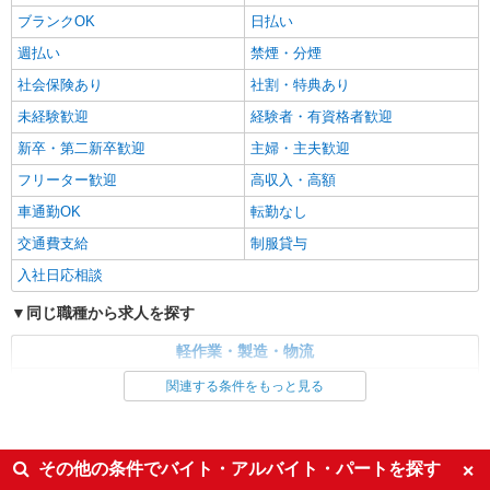
ブランクOK
日払い
派遣社員
株式会社テクノ・サービス/お仕事No/0901699
週払い
禁煙・分煙
基板の組立、検査
社会保険あり
社割・特典あり
時給1180円 月収例：206、000円（月収例21日
未経験歓迎
経験者・有資格者歓迎
実働残業代込）（残業・休日出勤手当て等が含ま
れています） 交通費全額支給
山梨県北杜市 ＊車・バイク通勤OK
新卒・第二新卒歓迎
主婦・主夫歓迎
フリーター歓迎
高収入・高額
詳細を見る
キープ
車通勤OK
転勤なし
交通費支給
制服貸与
派遣社員
株式会社テクノ・サービス/お仕事No/0883378
入社日応相談
原料の投入作業など
同じ職種から求人を探す
時給1180円 月収例：198、000円（月収例21日
実働）（残業・休日出勤手当て等が含まれていま
軽作業・製造・物流
す） 交通費全額支給
山梨県北杜市 ＊車・バイク通勤OK
製造・組立・加工
関連する条件をもっと見る
詳細を見る
キープ
同じ特徴から求人を探す
日払い
社会保険あり
派遣社員
その他の条件でバイト・アルバイト・パートを探す
株式会社綜合キャリアオプション（1314VJ0805G36★63-S-T2）